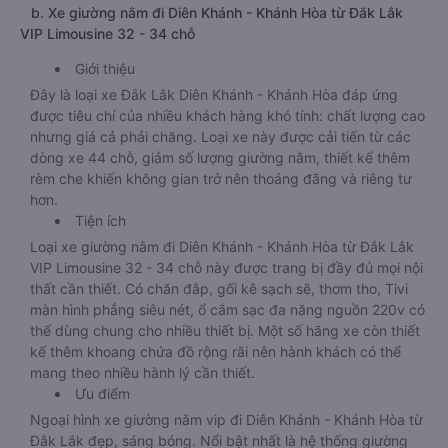
b. Xe giường nằm đi Diên Khánh - Khánh Hòa từ Đắk Lắk
VIP Limousine 32 - 34 chỗ
Giới thiệu
Đây là loại xe Đắk Lắk Diên Khánh - Khánh Hòa đáp ứng
được tiêu chí của nhiều khách hàng khó tính: chất lượng cao
nhưng giá cả phải chăng. Loại xe này được cải tiến từ các
dòng xe 44 chỗ, giảm số lượng giường nằm, thiết kế thêm
rèm che khiến không gian trở nên thoáng đãng và riêng tư
hơn.
Tiện ích
Loại xe giường nằm đi Diên Khánh - Khánh Hòa từ Đắk Lắk
VIP Limousine 32 - 34 chỗ này được trang bị đầy đủ mọi nội
thất cần thiết. Có chăn đắp, gối kê sạch sẽ, thơm tho, Tivi
màn hình phẳng siêu nét, ổ cắm sạc đa năng nguồn 220v có
thể dùng chung cho nhiều thiết bị. Một số hãng xe còn thiết
kế thêm khoang chứa đồ rộng rãi nên hành khách có thể
mang theo nhiều hành lý cần thiết.
Ưu điểm
Ngoại hình xe giường nằm vip đi Diên Khánh - Khánh Hòa từ
Đắk Lắk đẹp, sáng bóng. Nổi bật nhất là hệ thống giường