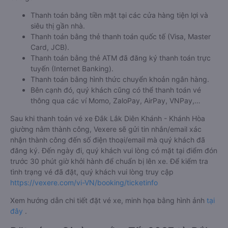
Thanh toán bằng tiền mặt tại các cửa hàng tiện lợi và
siêu thị gần nhà.
Thanh toán bằng thẻ thanh toán quốc tế (Visa, Master
Card, JCB).
Thanh toán bằng thẻ ATM đã đăng ký thanh toán trực
tuyến (Internet Banking).
Thanh toán bằng hình thức chuyển khoản ngân hàng.
Bên cạnh đó, quý khách cũng có thể thanh toán vé
thông qua các ví Momo, ZaloPay, AirPay, VNPay,…
Sau khi thanh toán vé xe Đắk Lắk Diên Khánh - Khánh Hòa
giường nằm thành công, Vexere sẽ gửi tin nhắn/email xác
nhận thành công đến số điện thoại/email mà quý khách đã
đăng ký. Đến ngày đi, quý khách vui lòng có mặt tại điểm đón
trước 30 phút giờ khởi hành để chuẩn bị lên xe. Để kiểm tra
tình trạng vé đã đặt, quý khách vui lòng truy cập
https://vexere.com/vi-VN/booking/ticketinfo
Xem hướng dẫn chi tiết đặt vé xe, minh họa bằng hình ảnh
tại
đây
.