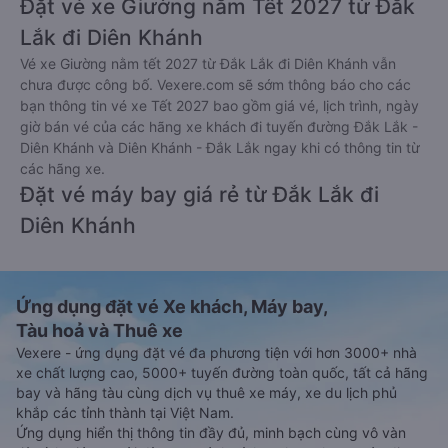
Đặt vé xe Giường nằm Tết 2027 từ Đắk
Lắk đi Diên Khánh
Vé xe Giường nằm tết 2027 từ Đắk Lắk đi Diên Khánh vẫn
chưa được công bố. Vexere.com sẽ sớm thông báo cho các
bạn thông tin vé xe Tết 2027 bao gồm giá vé, lịch trình, ngày
giờ bán vé của các hãng xe khách đi tuyến đường Đắk Lắk -
Diên Khánh và Diên Khánh - Đắk Lắk ngay khi có thông tin từ
các hãng xe.
Đặt vé máy bay giá rẻ từ Đắk Lắk đi
Diên Khánh
Ứng dụng đặt vé Xe khách, Máy bay,
Tàu hoả và Thuê xe
Vexere - ứng dụng đặt vé đa phương tiện với hơn 3000+ nhà
xe chất lượng cao, 5000+ tuyến đường toàn quốc, tất cả hãng
bay và hãng tàu cùng dịch vụ thuê xe máy, xe du lịch phủ
khắp các tỉnh thành tại Việt Nam.
Ứng dụng hiển thị thông tin đầy đủ, minh bạch cùng vô vàn