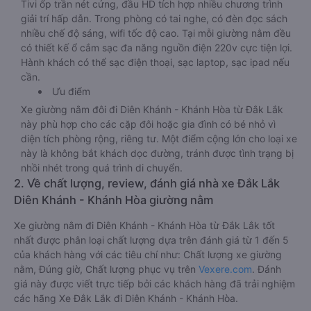
Tivi ốp trần nét cứng, đầu HD tích hợp nhiều chương trình
giải trí hấp dẫn. Trong phòng có tai nghe, có đèn đọc sách
nhiều chế độ sáng, wifi tốc độ cao. Tại mỗi giường nằm đều
có thiết kế ổ cắm sạc đa năng nguồn điện 220v cực tiện lợi.
Hành khách có thể sạc điện thoại, sạc laptop, sạc ipad nếu
cần.
Ưu điểm
Xe giường nằm đôi đi Diên Khánh - Khánh Hòa từ Đắk Lắk
này phù hợp cho các cặp đôi hoặc gia đình có bé nhỏ vì
diện tích phòng rộng, riêng tư. Một điểm cộng lớn cho loại xe
này là không bắt khách dọc đường, tránh được tình trạng bị
nhồi nhét trong quá trình di chuyển.
2. Về chất lượng, review, đánh giá nhà xe Đắk Lắk
Diên Khánh - Khánh Hòa giường nằm
Xe giường nằm đi Diên Khánh - Khánh Hòa từ Đắk Lắk tốt
nhất được phân loại chất lượng dựa trên đánh giá từ 1 đến 5
của khách hàng với các tiêu chí như: Chất lượng xe giường
nằm, Đúng giờ, Chất lượng phục vụ trên
Vexere.com
. Đánh
giá này được viết trực tiếp bởi các khách hàng đã trải nghiệm
các hãng Xe Đắk Lắk đi Diên Khánh - Khánh Hòa.