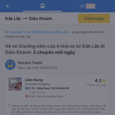
arrow_back
Tải app Vexere ngay!
Tải app Vexere
-30k
Mở app
Mở app
Nhận ưu đãi thành viên độc
-30k/ghế khi đặt vé máy bay qua
quyền
app
Đắk Lắk
Diên Khánh
Chọn ngày
Vé xe khách
xe đi Khánh Hòa từ Đắk Lắk
xe giường nằm đi Diên
Khánh từ Đắk Lắk
Vé xe Giường nằm của 4 nhà xe từ Đắk Lắk đi
Diên Khánh
: 3 chuyến mỗi ngày
Vexere Team
Ngày cập nhật: 06/08/2026
Liên Hưng
4.2
Limousine 34 giường
(14636 đánh giá)
21:15 • Vòng Xoay Thị Xã Buôn Hồ
5 giờ 30 phút
02:45 • Văn Phòng Diên Toàn
Chúng tôi đặt vé không cần thanh toán cho chặng Nha Trang - Đà Nẵng (rất
tiện lợi nếu bạn không có thẻ nước ngoài để thanh toán). Chúng tôi đến bến
xe (điểm khởi hành được ghi trên vé), và họ in vé cho chúng tôi tại quầy.