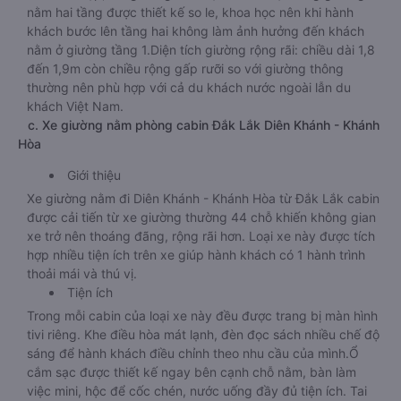
nằm hai tầng được thiết kế so le, khoa học nên khi hành
khách bước lên tầng hai không làm ảnh hưởng đến khách
nằm ở giường tầng 1.Diện tích giường rộng rãi: chiều dài 1,8
đến 1,9m còn chiều rộng gấp rưỡi so với giường thông
thường nên phù hợp với cả du khách nước ngoài lẫn du
khách Việt Nam.
c. Xe giường nằm phòng cabin Đắk Lắk Diên Khánh - Khánh
Hòa
Giới thiệu
Xe giường nằm đi Diên Khánh - Khánh Hòa từ Đắk Lắk cabin
được cải tiến từ xe giường thường 44 chỗ khiến không gian
xe trở nên thoáng đãng, rộng rãi hơn. Loại xe này được tích
hợp nhiều tiện ích trên xe giúp hành khách có 1 hành trình
thoải mái và thú vị.
Tiện ích
Trong mỗi cabin của loại xe này đều được trang bị màn hình
tivi riêng. Khe điều hòa mát lạnh, đèn đọc sách nhiều chế độ
sáng để hành khách điều chỉnh theo nhu cầu của mình.Ổ
cắm sạc được thiết kế ngay bên cạnh chỗ nằm, bàn làm
việc mini, hộc để cốc chén, nước uống đầy đủ tiện ích. Tai