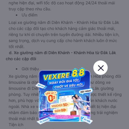
nghe hiện đại, wifi tốc độ cao hoạt động 24/24 thoải mái
truy cập theo nhu cầu.
Ưu điểm
Loại xe giường nằm đi Diên Khánh - Khánh Hòa từ Đắk Lắk
cho các cặp đôi tạo cho khách hàng cảm giác thoải mái,
riêng tư khi di chuyển trên tuyến đường dài. Nhiều tiện ích,
sang trọng, dịch vụ cung cấp cho hành khách luôn ở mức
tốt nhất.
d. Xe giường nằm đi Diên Khánh - Khánh Hòa từ Đắk Lắk
cho các cặp đôi
Giới thiệu
Xe giường nằm Đắk Lắk Diên Khánh - Khánh Hòa phòng đôi
limousine là dòng xe có thiết kế tương tự như dòng xe
limousine đi Diên Khánh - Khánh Hòa từ Đắk Lắk giường
phòng. Tuy nhiên kích thước giường nằm được thiết kế rộng
hơn, phù hợp với cả khách hàng Việt Nam lẫn khách nước
ngoài. Nhà xe vẫn chú trọng trang bị các thiết bị hiện đại
nhằm đảm bảo cho quý khách hàng có những trải nghiệm
thoải mái nhất trong suốt chuyến đi.
Tiện ích