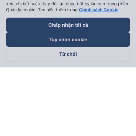
xem chi tiết hoặc thay đổi lựa chọn bất kỳ lúc nào trong phần
Quản lý cookie. Tìm hiểu thêm trong
Chính sách Cookie
.
Chấp nhận tất cả
Tùy chọn cookie
Từ chối
Theo dõi chúng tôi trên
Facebook
Tiktok
Youtube
Công ty TNHH Thương Mại Dịch Vụ Vexere
Địa chỉ đăng ký kinh doanh: 8C Chữ Đồng Tử, Phường Tân
Sơn Nhất, TP. Hồ Chí Minh, Việt Nam
Địa chỉ
:
Lầu 2, toà nhà H3 Circo Hoàng Diệu, 384 Hoàng Diệu,
Phường Khánh Hội, TP Hồ Chí Minh, Việt Nam
Tầng 3, toà nhà 101 Láng Hạ, 101 Láng Hạ, Phường Láng, TP.
Hà Nội, Việt Nam