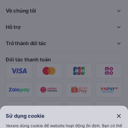
keyboard_arrow_down
Về chúng tôi
keyboard_arrow_down
Hỗ trợ
keyboard_arrow_down
Trở thành đối tác
Đối tác thanh toán
close
Sử dụng cookie
Vexere dùng cookie để website hoạt động ổn định. Bạn có thể