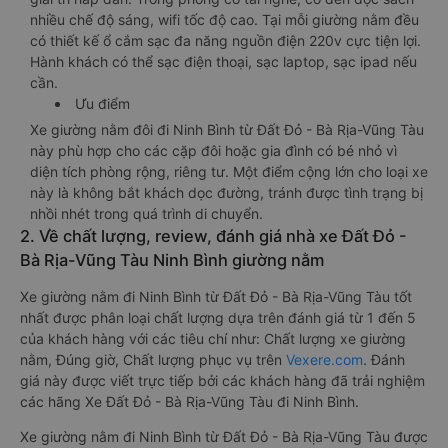
nhiều chế độ sáng, wifi tốc độ cao. Tại mỗi giường nằm đều
có thiết kế ổ cắm sạc đa năng nguồn điện 220v cực tiện lợi.
Hành khách có thể sạc điện thoại, sạc laptop, sạc ipad nếu
cần.
Ưu điểm
Xe giường nằm đôi đi Ninh Bình từ Đất Đỏ - Bà Rịa-Vũng Tàu
này phù hợp cho các cặp đôi hoặc gia đình có bé nhỏ vì
diện tích phòng rộng, riêng tư. Một điểm cộng lớn cho loại xe
này là không bắt khách dọc đường, tránh được tình trạng bị
nhồi nhét trong quá trình di chuyển.
2. Về chất lượng, review, đánh giá nhà xe Đất Đỏ -
Bà Rịa-Vũng Tàu Ninh Bình giường nằm
Xe giường nằm đi Ninh Bình từ Đất Đỏ - Bà Rịa-Vũng Tàu tốt
nhất được phân loại chất lượng dựa trên đánh giá từ 1 đến 5
của khách hàng với các tiêu chí như: Chất lượng xe giường
nằm, Đúng giờ, Chất lượng phục vụ trên
Vexere.com
. Đánh
giá này được viết trực tiếp bởi các khách hàng đã trải nghiệm
các hãng Xe Đất Đỏ - Bà Rịa-Vũng Tàu đi Ninh Bình.
Xe giường nằm đi Ninh Bình từ Đất Đỏ - Bà Rịa-Vũng Tàu được