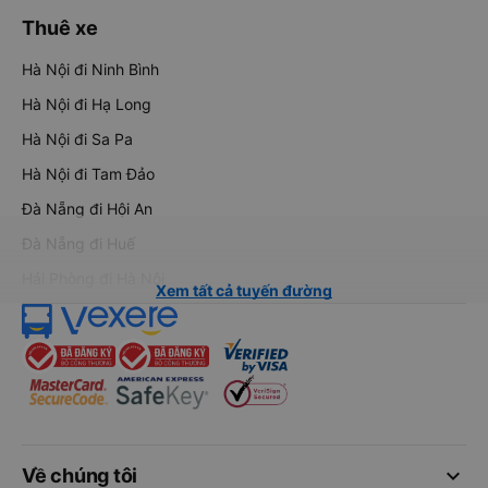
Thuê xe
Hà Nội đi Ninh Bình
Hà Nội đi Hạ Long
Hà Nội đi Sa Pa
Hà Nội đi Tam Đảo
Đà Nẵng đi Hội An
Đà Nẵng đi Huế
Hải Phòng đi Hà Nội
Xem tất cả tuyến đường
keyboard_arrow_down
Về chúng tôi