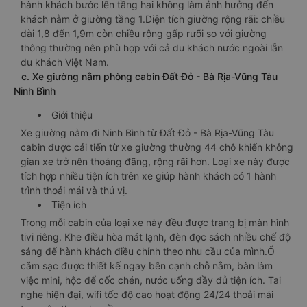
hành khách bước lên tầng hai không làm ảnh hưởng đến
khách nằm ở giường tầng 1.Diện tích giường rộng rãi: chiều
dài 1,8 đến 1,9m còn chiều rộng gấp rưỡi so với giường
thông thường nên phù hợp với cả du khách nước ngoài lẫn
du khách Việt Nam.
c. Xe giường nằm phòng cabin Đất Đỏ - Bà Rịa-Vũng Tàu
Ninh Bình
Giới thiệu
Xe giường nằm đi Ninh Bình từ Đất Đỏ - Bà Rịa-Vũng Tàu
cabin được cải tiến từ xe giường thường 44 chỗ khiến không
gian xe trở nên thoáng đãng, rộng rãi hơn. Loại xe này được
tích hợp nhiều tiện ích trên xe giúp hành khách có 1 hành
trình thoải mái và thú vị.
Tiện ích
Trong mỗi cabin của loại xe này đều được trang bị màn hình
tivi riêng. Khe điều hòa mát lạnh, đèn đọc sách nhiều chế độ
sáng để hành khách điều chỉnh theo nhu cầu của mình.Ổ
cắm sạc được thiết kế ngay bên cạnh chỗ nằm, bàn làm
việc mini, hộc để cốc chén, nước uống đầy đủ tiện ích. Tai
nghe hiện đại, wifi tốc độ cao hoạt động 24/24 thoải mái