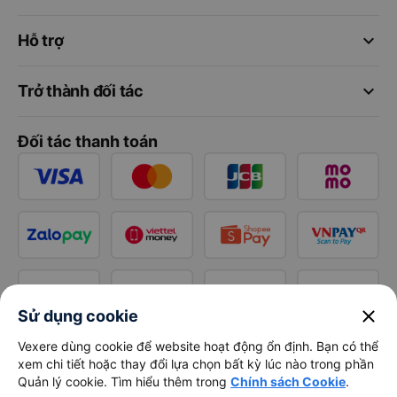
keyboard_arrow_down
Hỗ trợ
keyboard_arrow_down
Trở thành đối tác
Đối tác thanh toán
close
Sử dụng cookie
Vexere dùng cookie để website hoạt động ổn định. Bạn có thể
xem chi tiết hoặc thay đổi lựa chọn bất kỳ lúc nào trong phần
Quản lý cookie. Tìm hiểu thêm trong
Chính sách Cookie
.