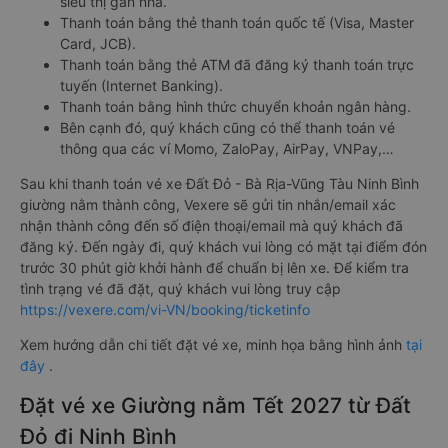
siêu thị gần nhà.
Thanh toán bằng thẻ thanh toán quốc tế (Visa, Master
Card, JCB).
Thanh toán bằng thẻ ATM đã đăng ký thanh toán trực
tuyến (Internet Banking).
Thanh toán bằng hình thức chuyển khoản ngân hàng.
Bên cạnh đó, quý khách cũng có thể thanh toán vé
thông qua các ví Momo, ZaloPay, AirPay, VNPay,…
Sau khi thanh toán vé xe Đất Đỏ - Bà Rịa-Vũng Tàu Ninh Bình
giường nằm thành công, Vexere sẽ gửi tin nhắn/email xác
nhận thành công đến số điện thoại/email mà quý khách đã
đăng ký. Đến ngày đi, quý khách vui lòng có mặt tại điểm đón
trước 30 phút giờ khởi hành để chuẩn bị lên xe. Để kiểm tra
tình trạng vé đã đặt, quý khách vui lòng truy cập
https://vexere.com/vi-VN/booking/ticketinfo
Xem hướng dẫn chi tiết đặt vé xe, minh họa bằng hình ảnh
tại
đây
.
Đặt vé xe Giường nằm Tết 2027 từ Đất
Đỏ đi Ninh Bình