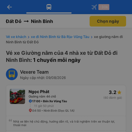
arrow_back
Tải app Vexere ngay!
Tải app Vexere
-30k
Mở app
Mở app
Nhận ưu đãi thành viên độc
-30k/ghế khi đặt vé máy bay qua
quyền
app
Đất Đỏ
Ninh Bình
Chọn ngày
Vé xe khách
xe đi Ninh Bình từ Bà Rịa-Vũng Tàu
xe giường nằm đi
Ninh Bình từ Đất Đỏ
Vé xe Giường nằm của 4 nhà xe từ Đất Đỏ đi
Ninh Bình
: 1 chuyến mỗi ngày
Vexere Team
Ngày cập nhật: 09/08/2026
Ngọc Phát
3.2
Giường nằm 44 chỗ
(60 đánh giá)
17:00 • Bến Xe Vũng Tàu
11 giờ 50 phút
04:50 • Ninh Bình (Dọc QL 1A)
Nhà xe liên hệ chủ động, hướng dẫn rõ, và trải nghiệm trên xe thuận lợi,
thoải mái