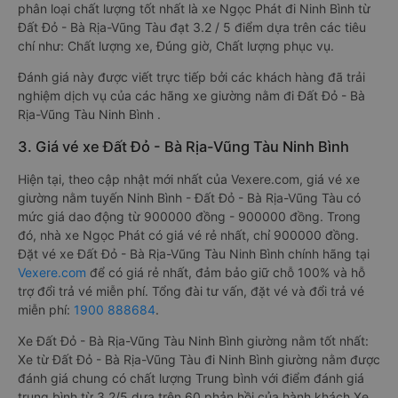
phân loại chất lượng tốt nhất là xe Ngọc Phát đi Ninh Bình từ
Đất Đỏ - Bà Rịa-Vũng Tàu đạt 3.2 / 5 điểm dựa trên các tiêu
chí như: Chất lượng xe, Đúng giờ, Chất lượng phục vụ.
Đánh giá này được viết trực tiếp bởi các khách hàng đã trải
nghiệm dịch vụ của các hãng xe giường nằm đi Đất Đỏ - Bà
Rịa-Vũng Tàu Ninh Bình .
3. Giá vé xe Đất Đỏ - Bà Rịa-Vũng Tàu Ninh Bình
Hiện tại, theo cập nhật mới nhất của Vexere.com, giá vé xe
giường nằm tuyến Ninh Bình - Đất Đỏ - Bà Rịa-Vũng Tàu có
mức giá dao động từ 900000 đồng - 900000 đồng. Trong
đó, nhà xe Ngọc Phát có giá vé rẻ nhất, chỉ 900000 đồng.
Đặt vé xe Đất Đỏ - Bà Rịa-Vũng Tàu Ninh Bình chính hãng tại
Vexere.com
để có giá rẻ nhất, đảm bảo giữ chỗ 100% và hỗ
trợ đổi trả vé miễn phí. Tổng đài tư vấn, đặt vé và đổi trả vé
miễn phí:
1900 888684
.
Xe Đất Đỏ - Bà Rịa-Vũng Tàu Ninh Bình giường nằm tốt nhất:
Xe từ Đất Đỏ - Bà Rịa-Vũng Tàu đi Ninh Bình giường nằm được
đánh giá chung có chất lượng Trung bình với điểm đánh giá
trung bình từ 3.2/5 dựa trên 60 phản hồi của hành khách Xe