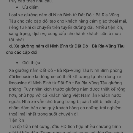
truy cập theo nhu cầu.
Ưu điểm
Loại xe giường nằm đi Ninh Bình từ Đất Đỏ - Bà Rịa-Vũng
Tàu cho các cặp đôi tạo cho khách hàng cảm giác thoải mái,
riêng tư khi di chuyển trên tuyến đường dài. Nhiều tiện ích,
sang trọng, dịch vụ cung cấp cho hành khách luôn ở mức
tốt nhất.
d. Xe giường nằm đi Ninh Bình từ Đất Đỏ - Bà Rịa-Vũng Tàu
cho các cặp đôi
Giới thiệu
Xe giường nằm Đất Đỏ - Bà Rịa-Vũng Tàu Ninh Bình phòng
đôi limousine là dòng xe có thiết kế tương tự như dòng xe
limousine đi Ninh Bình từ Đất Đỏ - Bà Rịa-Vũng Tàu giường
phòng. Tuy nhiên kích thước giường nằm được thiết kế rộng
hơn, phù hợp với cả khách hàng Việt Nam lẫn khách nước
ngoài. Nhà xe vẫn chú trọng trang bị các thiết bị hiện đại
nhằm đảm bảo cho quý khách hàng có những trải nghiệm
thoải mái nhất trong suốt chuyến đi.
Tiện ích
Tivi ốp trần nét cứng, đầu HD tích hợp nhiều chương trình
giải trí hấp dẫn. Trong phòng có tai nghe, có đèn đọc sách