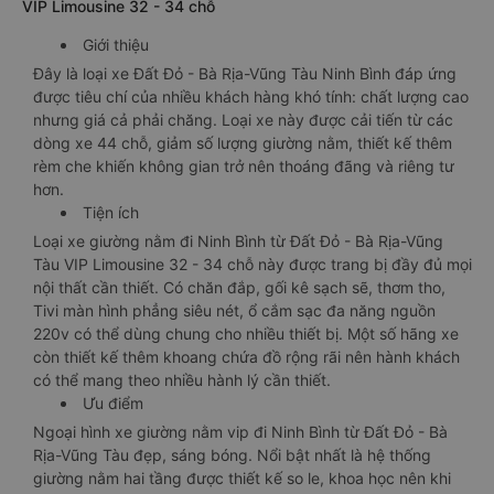
VIP Limousine 32 - 34 chỗ
Giới thiệu
Đây là loại xe Đất Đỏ - Bà Rịa-Vũng Tàu Ninh Bình đáp ứng
được tiêu chí của nhiều khách hàng khó tính: chất lượng cao
nhưng giá cả phải chăng. Loại xe này được cải tiến từ các
dòng xe 44 chỗ, giảm số lượng giường nằm, thiết kế thêm
rèm che khiến không gian trở nên thoáng đãng và riêng tư
hơn.
Tiện ích
Loại xe giường nằm đi Ninh Bình từ Đất Đỏ - Bà Rịa-Vũng
Tàu VIP Limousine 32 - 34 chỗ này được trang bị đầy đủ mọi
nội thất cần thiết. Có chăn đắp, gối kê sạch sẽ, thơm tho,
Tivi màn hình phẳng siêu nét, ổ cắm sạc đa năng nguồn
220v có thể dùng chung cho nhiều thiết bị. Một số hãng xe
còn thiết kế thêm khoang chứa đồ rộng rãi nên hành khách
có thể mang theo nhiều hành lý cần thiết.
Ưu điểm
Ngoại hình xe giường nằm vip đi Ninh Bình từ Đất Đỏ - Bà
Rịa-Vũng Tàu đẹp, sáng bóng. Nổi bật nhất là hệ thống
giường nằm hai tầng được thiết kế so le, khoa học nên khi