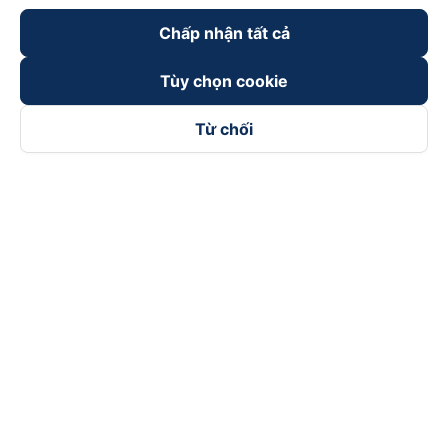
Chấp nhận tất cả
Tùy chọn cookie
Từ chối
Theo dõi chúng tôi trên
Facebook
Tiktok
Youtube
Công ty TNHH Thương Mại Dịch Vụ Vexere
Địa chỉ đăng ký kinh doanh: 8C Chữ Đồng Tử, Phường Tân
Sơn Nhất, TP. Hồ Chí Minh, Việt Nam
Địa chỉ
:
Lầu 2, toà nhà H3 Circo Hoàng Diệu, 384 Hoàng Diệu,
Phường Khánh Hội, TP Hồ Chí Minh, Việt Nam
Tầng 3, toà nhà 101 Láng Hạ, 101 Láng Hạ, Phường Láng, TP.
Hà Nội, Việt Nam
Giấy chứng nhận ĐKKD số 0315133726 do Sở KH và ĐT TP.
Hồ Chí Minh cấp lần đầu ngày 27/6/2018