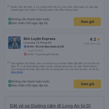
Nhân viên dễ mến. 2 vợ chồng mình đi có 2 con nhỏ. Ghé quán ăn sắp xếp
thpwif gian hơi chậm tí. Nhưng nhân viên đều thông cảm!
Không cần thanh toán trước
Xem giá
Xác nhận chỗ ngay lập tức
Bốn Luyện Express
4.2
Limousine 24 Phòng Đôi
(548 đánh giá)
19:00 • Di Linh (Dọc Quốc lộ 20)
6 giờ 45 phút
01:45 • Trạm thu phí Tân An
Trải nghiệm tốt Nhân viên vui vẻ lịch sự và thân thiện Giờ đến có trễ hơn dự
định 1h, vì xe phải dừng nhiều và lên xuống hàng hóa và rước hành khách,
nói chung là tối thấy yên tâm khi sử dụng dịch vụ của nhà xe này, và sẽ ủng
hộ và giới thiệu cho người thân sử dụng dịch vụ của nhà xe này
Xem thêm
Không cần thanh toán trước
Xem giá
Xác nhận chỗ ngay lập tức
Đặt vé xe Giường nằm đi Long An từ Di