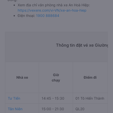
Xem địa chỉ văn phòng nhà xe An Hoà Hiệp:
https://vexere.com/vi-VN/xe-an-hoa-hiep
Điện thoại:
1900 888684
Thông tin đặt vé xe Giường n
Giờ
Nhà xe
Điểm đi
chạy
Tư Tiến
14:45 - 15:30
01 Tô Hiến Thành
C
Tân Niên
15:00 - 21:30
QL20
C