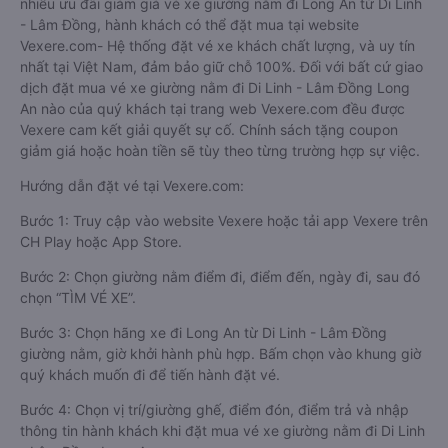
nhiều ưu đãi giảm giá vé xe giường nằm đi Long An từ Di Linh
- Lâm Đồng, hành khách có thể đặt mua tại website
Vexere.com- Hệ thống đặt vé xe khách chất lượng, và uy tín
nhất tại Việt Nam, đảm bảo giữ chỗ 100%. Đối với bất cứ giao
dịch đặt mua vé xe giường nằm đi Di Linh - Lâm Đồng Long
An nào của quý khách tại trang web Vexere.com đều được
Vexere cam kết giải quyết sự cố. Chính sách tặng coupon
giảm giá hoặc hoàn tiền sẽ tùy theo từng trường hợp sự việc.
Hướng dẫn đặt vé tại Vexere.com:
Bước 1: Truy cập vào website Vexere hoặc tải app Vexere trên
CH Play hoặc App Store.
Bước 2: Chọn giường nằm điểm đi, điểm đến, ngày đi, sau đó
chọn “TÌM VÉ XE”.
Bước 3: Chọn hãng xe đi Long An từ Di Linh - Lâm Đồng
giường nằm, giờ khởi hành phù hợp. Bấm chọn vào khung giờ
quý khách muốn đi để tiến hành đặt vé.
Bước 4: Chọn vị trí/giường ghế, điểm đón, điểm trả và nhập
thông tin hành khách khi đặt mua vé xe giường nằm đi Di Linh