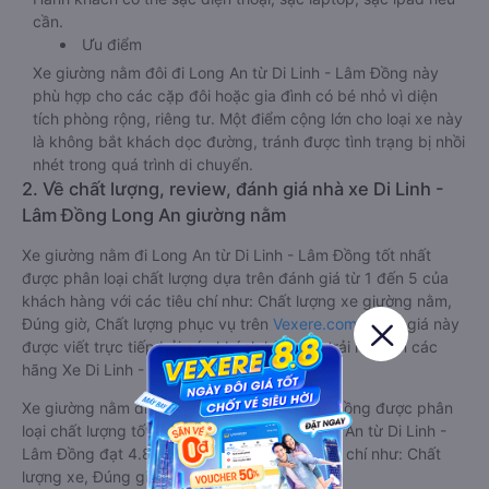
cần.
Ưu điểm
Xe giường nằm đôi đi Long An từ Di Linh - Lâm Đồng này
phù hợp cho các cặp đôi hoặc gia đình có bé nhỏ vì diện
tích phòng rộng, riêng tư. Một điểm cộng lớn cho loại xe này
là không bắt khách dọc đường, tránh được tình trạng bị nhồi
nhét trong quá trình di chuyển.
2. Về chất lượng, review, đánh giá nhà xe Di Linh -
Lâm Đồng Long An giường nằm
Xe giường nằm đi Long An từ Di Linh - Lâm Đồng tốt nhất
được phân loại chất lượng dựa trên đánh giá từ 1 đến 5 của
khách hàng với các tiêu chí như: Chất lượng xe giường nằm,
Đúng giờ, Chất lượng phục vụ trên
Vexere.com
. Đánh giá này
được viết trực tiếp bởi các khách hàng đã trải nghiệm các
hãng Xe Di Linh - Lâm Đồng đi Long An.
Xe giường nằm đi Long An từ Di Linh - Lâm Đồng được phân
loại chất lượng tốt nhất là xe Tư Tiến đi Long An từ Di Linh -
Lâm Đồng đạt 4.8 / 5 điểm dựa trên các tiêu chí như: Chất
lượng xe, Đúng giờ, Chất lượng phục vụ.