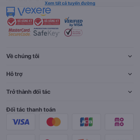
Xem tất cả tuyến đường
keyboard_arrow_down
Về chúng tôi
keyboard_arrow_down
Hỗ trợ
keyboard_arrow_down
Trở thành đối tác
Đối tác thanh toán