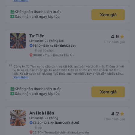
lần đầu tiên đi xe giường nằm với hai đứa trẻ nhỏ khá thú vị. Chúng tôi không
Xem thêm
chắc chắn khi nào xe sẽ dừng lại để nghỉ hoặc ăn uống. Tôi rất ngạc nhiên
khi xe dừng lại lúc nửa đêm ở Cần Thơ và mọi người xuống xe ăn. Khi đến
điểm dừng, họ đánh thức chúng tôi dậy và đảm bảo chúng tôi đã sẵn sàng.
Không cần thanh toán trước
Xem giá
Nhìn chung, đó là một trải nghiệm tốt. Mỗi giường đều có gối và chăn, và đủ
Xác nhận chỗ ngay lập tức
chỗ cho 1 người lớn và 1 trẻ em nằm thoải mái.
Tư Tiến
4.9
Limousine 24 Phòng Đôi
(812 đánh giá)
15:10 • Bến xe liên tỉnh Đà Lạt
8 giờ 50 phút
00:00 • Trạm thu phí Tân An
Công ty Tu Tien cung cấp dịch vụ rất tốt, an toàn và thoải mái. Thông tin về
vị trí xe và các cuộc gọi từ nhân viên trên xe trước khi đón khách rất hữu
ích. Xe rất sạch sẽ, giường ngủ thoải mái với nhiều tùy chọn đèn chiếu sáng
và cổng USB được đặt ở vị trí thuận tiện. Nhân viên rất lịch sự và xe đến
Xem thêm
điểm đến sớm hơn dự kiến. Cảm ơn!
Không cần thanh toán trước
Xem giá
Xác nhận chỗ ngay lập tức
An Hoà Hiệp
4.2
Limousine 24 Phòng
(164 đánh giá)
14:30 • Di Linh (Dọc Quốc lộ 20)
8 giờ
22:30 • Tượng đài chiến thắng Long An