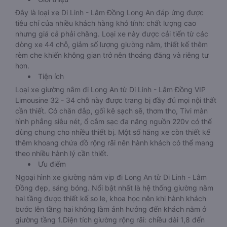
Đây là loại xe Di Linh - Lâm Đồng Long An đáp ứng được
tiêu chí của nhiều khách hàng khó tính: chất lượng cao
nhưng giá cả phải chăng. Loại xe này được cải tiến từ các
dòng xe 44 chỗ, giảm số lượng giường nằm, thiết kế thêm
rèm che khiến không gian trở nên thoáng đãng và riêng tư
hơn.
Tiện ích
Loại xe giường nằm đi Long An từ Di Linh - Lâm Đồng VIP
Limousine 32 - 34 chỗ này được trang bị đầy đủ mọi nội thất
cần thiết. Có chăn đắp, gối kê sạch sẽ, thơm tho, Tivi màn
hình phẳng siêu nét, ổ cắm sạc đa năng nguồn 220v có thể
dùng chung cho nhiều thiết bị. Một số hãng xe còn thiết kế
thêm khoang chứa đồ rộng rãi nên hành khách có thể mang
theo nhiều hành lý cần thiết.
Ưu điểm
Ngoại hình xe giường nằm vip đi Long An từ Di Linh - Lâm
Đồng đẹp, sáng bóng. Nổi bật nhất là hệ thống giường nằm
hai tầng được thiết kế so le, khoa học nên khi hành khách
bước lên tầng hai không làm ảnh hưởng đến khách nằm ở
giường tầng 1.Diện tích giường rộng rãi: chiều dài 1,8 đến