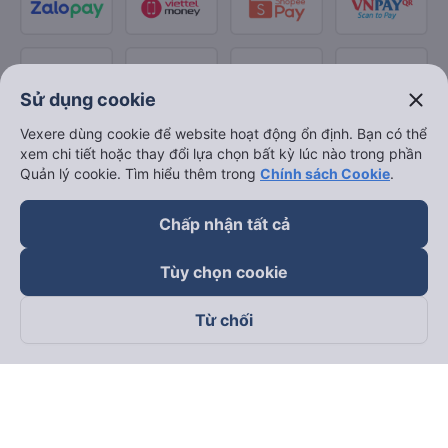
close
Sử dụng cookie
Vexere dùng cookie để website hoạt động ổn định. Bạn có thể
xem chi tiết hoặc thay đổi lựa chọn bất kỳ lúc nào trong phần
Quản lý cookie. Tìm hiểu thêm trong
Chính sách Cookie
.
Chấp nhận tất cả
Tùy chọn cookie
Từ chối
Theo dõi chúng tôi trên
Facebook
Tiktok
Youtube
Công ty TNHH Thương Mại Dịch Vụ Vexere