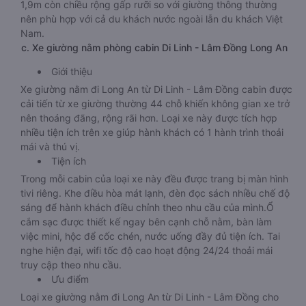
1,9m còn chiều rộng gấp rưỡi so với giường thông thường
nên phù hợp với cả du khách nước ngoài lẫn du khách Việt
Nam.
c. Xe giường nằm phòng cabin Di Linh - Lâm Đồng Long An
Giới thiệu
Xe giường nằm đi Long An từ Di Linh - Lâm Đồng cabin được
cải tiến từ xe giường thường 44 chỗ khiến không gian xe trở
nên thoáng đãng, rộng rãi hơn. Loại xe này được tích hợp
nhiều tiện ích trên xe giúp hành khách có 1 hành trình thoải
mái và thú vị.
Tiện ích
Trong mỗi cabin của loại xe này đều được trang bị màn hình
tivi riêng. Khe điều hòa mát lạnh, đèn đọc sách nhiều chế độ
sáng để hành khách điều chỉnh theo nhu cầu của mình.Ổ
cắm sạc được thiết kế ngay bên cạnh chỗ nằm, bàn làm
việc mini, hộc để cốc chén, nước uống đầy đủ tiện ích. Tai
nghe hiện đại, wifi tốc độ cao hoạt động 24/24 thoải mái
truy cập theo nhu cầu.
Ưu điểm
Loại xe giường nằm đi Long An từ Di Linh - Lâm Đồng cho