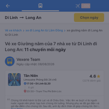
arrow_back
Tải app Vexere ngay!
Tải app Vexere
-30k
Mở app
Mở app
Nhận ưu đãi thành viên độc
-30k/ghế khi đặt vé máy bay qua
quyền
app
Di Linh
Long An
Chọn ngày
Vé xe khách
xe đi Long An từ Lâm Đồng
xe giường nằm đi Long An
từ Di Linh
Vé xe Giường nằm của 7 nhà xe từ Di Linh đi
Long An
: 11 chuyến mỗi ngày
Vexere Team
Ngày cập nhật: 08/08/2026
Tân Niên
4.6
Limousine Phòng Đôi 24 chỗ
(2278 đánh giá)
17:30 • Di Linh QL20
6 giờ
23:30 • Trạm Thu Phí Bến Lức
Chúng tôi khởi hành từ Đà Lạt và đi Châu Đức. Việc lên xe buýt vì là người
nước ngoài nên phức tạp hơn chúng tôi tưởng. Nhưng phụ xe đã gọi điện và
gửi địa điểm cho chúng tôi. Sau đó, anh ấy đích thân đi giúp chúng tôi. Đó là