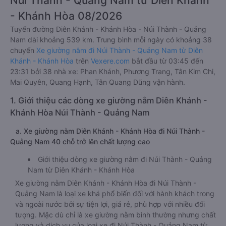
Núi Thành - Quảng Nam từ Diên Khánh
- Khánh Hòa 08/2026
Tuyến đường Diên Khánh - Khánh Hòa - Núi Thành - Quảng
Nam dài khoảng 539 km. Trung bình mỗi ngày có khoảng 38
chuyến
Xe giường nằm đi Núi Thành - Quảng Nam từ Diên
Khánh - Khánh Hòa
trên
Vexere.com
bắt đầu từ 03:45 đến
23:31 bởi 38 nhà xe: Phan Khánh, Phương Trang, Tân Kim Chi,
Mai Quyên, Quang Hạnh, Tân Quang Dũng vận hành.
1. Giới thiệu các dòng xe giường nằm Diên Khánh -
Khánh Hòa Núi Thành - Quảng Nam
a. Xe giường nằm Diên Khánh - Khánh Hòa đi Núi Thành -
Quảng Nam 40 chỗ trở lên chất lượng cao
Giới thiệu dòng xe giường nằm đi Núi Thành - Quảng
Nam từ Diên Khánh - Khánh Hòa
Xe giường nằm Diên Khánh - Khánh Hòa đi Núi Thành -
Quảng Nam là loại xe khá phổ biến đối với hành khách trong
và ngoài nước bởi sự tiện lợi, giá rẻ, phù hợp với nhiều đối
tượng. Mặc dù chỉ là xe giường nằm bình thường nhưng chất
lượng và dịch vụ của loại xe đi Núi Thành - Quảng Nam từ