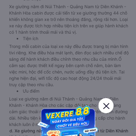
Xe giường nằm đi Núi Thành - Quảng Nam từ Diên Khánh -
Khánh Hòa cabin được cải tiến từ xe giường thường 44 chỗ
khiến không gian xe trở nên thoáng đãng, rộng rãi hơn. Loại
xe này được tích hợp nhiều tiện ích trên xe giúp hành khách
có 1 hành trình thoải mái và thú vị.
Tiện ích
Trong mỗi cabin của loại xe này đều được trang bị màn hình
tivi riêng. Khe điều hòa mát lạnh, đèn đọc sách nhiều chế độ
sáng để hành khách điều chỉnh theo nhu cầu của mình.Ổ
cắm sạc được thiết kế ngay bên cạnh chỗ nằm, bàn làm
việc mini, hộc để cốc chén, nước uống đầy đủ tiện ích. Tai
nghe hiện đại, wifi tốc độ cao hoạt động 24/24 thoải mái
truy cập theo nhu cầu.
Ưu điểm
Loại xe giường nằm đi Núi Thành - Quảng Nam từ Diên
Khánh - Khánh Hòa cho các cặp đôi tạo cho khách hàng
cảm giác thoải mái, riêng tư khi di chuyển trên tuyến đường
dài. Nhiều tiện ích, sang trọng, dịch vụ cung cấp cho hành
khách luôn ở mức tốt nhất.
d. Xe giường nằm đi Núi Thành - Quảng Nam từ Diên Khánh