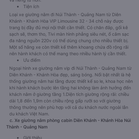
Tiện ích
Loại xe giường nằm đi Núi Thành - Quảng Nam từ Diên
Khánh - Khánh Hòa VIP Limousine 32 - 34 chỗ này được
trang bị đầy đủ mọi nội thất cần thiết. Có chăn đắp, gối kê
sạch sẽ, thơm tho, Tivi màn hình phẳng siêu nét, ổ cắm sạc
đa năng nguồn 220v có thể dùng chung cho nhiều thiết bị.
Một số hãng xe còn thiết kế thêm khoang chứa đồ rộng rãi
nên hành khách có thể mang theo nhiều hành lý cần thiết.
Ưu điểm
Ngoại hình xe giường nằm vip đi Núi Thành - Quảng Nam từ
Diên Khánh - Khánh Hòa đẹp, sáng bóng. Nổi bật nhất là hệ
thống giường nằm hai tầng được thiết kế so le, khoa học nên
khi hành khách bước lên tầng hai không làm ảnh hưởng đến
khách nằm ở giường tầng 1.Diện tích giường rộng rãi: chiều
dài 1,8 đến 1,9m còn chiều rộng gấp rưỡi so với giường
thông thường nên phù hợp với cả du khách nước ngoài lẫn
du khách Việt Nam.
c. Xe giường nằm phòng cabin Diên Khánh - Khánh Hòa Núi
Thành - Quảng Nam
Giới thiệu