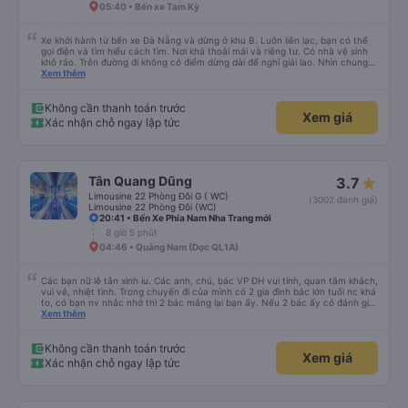
05:40 • Bến xe Tam Kỳ
tích cực với công ty này. Đây là dịch vụ xe buýt tốt nhất mà tôi từng sử
dụng ở Việt Nam. Sự sạch sẽ, thoải mái và yên tĩnh tạo nên sự khác biệt
đáng kể và tôi sẽ giới thiệu dịch vụ này cho bất kỳ ai đi tuyến đường này.
Xe khởi hành từ bến xe Đà Nẵng và dừng ở khu B. Luôn liên lạc, bạn có thể
gọi điện và tìm hiểu cách tìm. Nơi khá thoải mái và riêng tư. Có nhà vệ sinh
khô ráo. Trên đường đi không có điểm dừng dài để nghỉ giải lao. Nhìn chung
mọi thứ đều tuyệt vời.
Xem thêm
Không cần thanh toán trước
Xem giá
Xác nhận chỗ ngay lập tức
Tân Quang Dũng
3.7
Limousine 22 Phòng Đôi G ( WC)
(3002 đánh giá)
Limousine 22 Phòng Đôi (WC)
20:41 • Bến Xe Phía Nam Nha Trang mới
8 giờ 5 phút
04:46 • Quảng Nam (Dọc QL1A)
Các bạn nữ lễ tân xinh iu. Các anh, chú, bác VP ĐH vui tính, quan tâm khách,
vui vẻ, nhiệt tình. Trong chuyến đi của mình có 2 gia đình bác lớn tuổi nc khá
to, có bạn nv nhắc nhở thì 2 bác mắng lại bạn ấy. Nếu 2 bác ấy có đánh giá
xấu thì mình ngược lại nha. Bạn ấy nhắc nhở rất đúng. 2 bác nói rất to. To
Xem thêm
đến lỗi mình ngủ còn mơ được câu chuyện các bác nói với nhau xuất hiện
trong giấc mơ của mình luôn. Nên nếu bạn ấy bị phản ánh thì đừng trừ lương
bạn ấy nha. Nếu bạn ấy bị trừ thì bảo bạn ấy liên hệ sđt của mình, mình hỗ
Không cần thanh toán trước
Xem giá
trợ ạ. Số mình đuôi 666, chuyến ĐH-NT ngày 16/1. À các bạn nữ lễ tân xinh
Xác nhận chỗ ngay lập tức
iu còn đổi cho mình phòng đơn sang đôi xong còn note là (một mình) yêu
luôn. Nhưng phòng đôi mà nằm một thì mỗi lần xe rẽ 1 cái là ✈️ Ít đi xe khách
nhưng đủ để đánh giá 10/10.