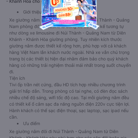
- Khánh Hòa cho các cặp đôi
Giới thiệu
Xe giường nằm Diên Khánh - Khánh Hòa Núi Thành - Quảng
Nam phòng đôi limousine là dòng xe có thiết kế tương tự
như dòng xe limousine đi Núi Thành - Quảng Nam từ Diên
Khánh - Khánh Hòa giường phòng. Tuy nhiên kích thước
giường nằm được thiết kế rộng hơn, phù hợp với cả khách
hàng Việt Nam lẫn khách nước ngoài. Nhà xe vẫn chú trọng
trang bị các thiết bị hiện đại nhằm đảm bảo cho quý khách
hàng có những trải nghiệm thoải mái nhất trong suốt chuyến
đi.
Tiện ích
Tivi ốp trần nét cứng, đầu HD tích hợp nhiều chương trình
giải trí hấp dẫn. Trong phòng có tai nghe, có đèn đọc sách
nhiều chế độ sáng, wifi tốc độ cao. Tại mỗi giường nằm đều
có thiết kế ổ cắm sạc đa năng nguồn điện 220v cực tiện lợi.
Hành khách có thể sạc điện thoại, sạc laptop, sạc ipad nếu
cần.
Ưu điểm
Xe giường nằm đôi đi Núi Thành - Quảng Nam từ Diên
Khánh - Khánh Hòa này phù hợp cho các cặp đôi hoặc gia