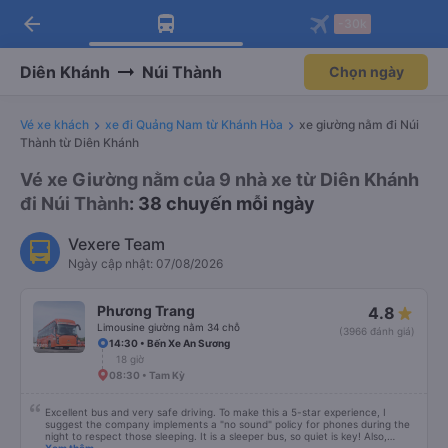
arrow_back
Tải app Vexere ngay!
Tải app Vexere
-30k
Mở app
Mở app
Nhận ưu đãi thành viên độc
-30k/ghế khi đặt vé máy bay qua
quyền
app
Diên Khánh
Núi Thành
Chọn ngày
Vé xe khách
xe đi Quảng Nam từ Khánh Hòa
xe giường nằm đi Núi
Thành từ Diên Khánh
Vé xe Giường nằm của 9 nhà xe từ Diên Khánh
đi Núi Thành
: 38 chuyến mỗi ngày
Vexere Team
Ngày cập nhật: 07/08/2026
Phương Trang
4.8
Limousine giường nằm 34 chỗ
(3966 đánh giá)
14:30 • Bến Xe An Sương
18 giờ
08:30 • Tam Kỳ
Excellent bus and very safe driving. To make this a 5-star experience, I
suggest the company implements a "no sound" policy for phones during the
night to respect those sleeping. It is a sleeper bus, so quiet is key! Also,