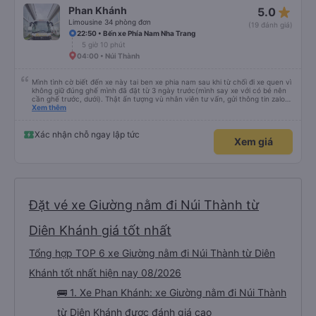
star_rate
Phan Khánh
5.0
Limousine 34 phòng đơn
(19 đánh giá)
22:50 • Bến xe Phía Nam Nha Trang
5 giờ 10 phút
04:00 • Núi Thành
Mình tình cờ biết đến xe này tai ben xe phia nam sau khi từ chối đi xe quen vì
không giữ đúng ghế mình đã đặt từ 3 ngày trước(mình say xe với có bé nên
cần ghế trước, dưới). Thật ấn tượng vù nhân viên tư vấn, gửi thông tin zalo
rõ ràng, chuyên nghiệp. Đi đúng giờ, xe mới toanh, sạch sẽ thơm tho, buồng
Xem thêm
rộng, đẹp, ghế có chế độ matxa bên cạnh các chức năng thông thường như
nâng, hạ xuống phần đầu, chân, ổ sạc pin, ... thích view ngắm cảnh cực chill,
các anh tài và lơ cũng cực dễ thương, tâm lý. 10 điểm không nhưng. Mình sẽ
Xác nhận chỗ ngay lập tức
Xem giá
lưu lại để giới thiệu người nhà, bạn bè đi xe này. ưng hết sức. Giờ thấy may
mắn vì cảm ơn xe kia để mình bít đến xe này
Đặt vé xe Giường nằm đi Núi Thành từ
Diên Khánh giá tốt nhất
Tổng hợp TOP 6 xe Giường nằm đi Núi Thành từ Diên
Khánh tốt nhất hiện nay 08/2026
🚌 1. Xe Phan Khánh: xe Giường nằm đi Núi Thành
từ Diên Khánh được đánh giá cao