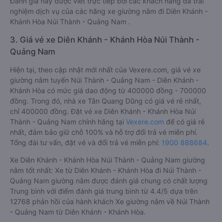
Đánh giá này được viết trực tiếp bởi các khách hàng đã trải
nghiệm dịch vụ của các hãng xe giường nằm đi Diên Khánh -
Khánh Hòa Núi Thành - Quảng Nam .
3. Giá vé xe Diên Khánh - Khánh Hòa Núi Thành -
Quảng Nam
Hiện tại, theo cập nhật mới nhất của Vexere.com, giá vé xe
giường nằm tuyến Núi Thành - Quảng Nam - Diên Khánh -
Khánh Hòa có mức giá dao động từ 400000 đồng - 700000
đồng. Trong đó, nhà xe Tân Quang Dũng có giá vé rẻ nhất,
chỉ 400000 đồng. Đặt vé xe Diên Khánh - Khánh Hòa Núi
Thành - Quảng Nam chính hãng tại
Vexere.com
để có giá rẻ
nhất, đảm bảo giữ chỗ 100% và hỗ trợ đổi trả vé miễn phí.
Tổng đài tư vấn, đặt vé và đổi trả vé miễn phí:
1900 888684
.
Xe Diên Khánh - Khánh Hòa Núi Thành - Quảng Nam giường
nằm tốt nhất: Xe từ Diên Khánh - Khánh Hòa đi Núi Thành -
Quảng Nam giường nằm được đánh giá chung có chất lượng
Trung bình với điểm đánh giá trung bình từ 4.4/5 dựa trên
12768 phản hồi của hành khách Xe giường nằm về Núi Thành
- Quảng Nam từ Diên Khánh - Khánh Hòa.