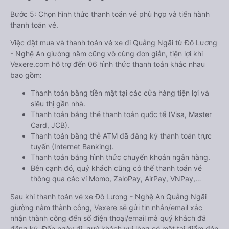
Bước 5: Chọn hình thức thanh toán vé phù hợp và tiến hành
thanh toán vé.
Việc đặt mua và thanh toán vé xe đi Quảng Ngãi từ Đô Lương
- Nghệ An giường nằm cũng vô cùng đơn giản, tiện lợi khi
Vexere.com hỗ trợ đến 06 hình thức thanh toán khác nhau
bao gồm:
Thanh toán bằng tiền mặt tại các cửa hàng tiện lợi và
siêu thị gần nhà.
Thanh toán bằng thẻ thanh toán quốc tế (Visa, Master
Card, JCB).
Thanh toán bằng thẻ ATM đã đăng ký thanh toán trực
tuyến (Internet Banking).
Thanh toán bằng hình thức chuyển khoản ngân hàng.
Bên cạnh đó, quý khách cũng có thể thanh toán vé
thông qua các ví Momo, ZaloPay, AirPay, VNPay,…
Sau khi thanh toán vé xe Đô Lương - Nghệ An Quảng Ngãi
giường nằm thành công, Vexere sẽ gửi tin nhắn/email xác
nhận thành công đến số điện thoại/email mà quý khách đã
đăng ký. Đến ngày đi, quý khách vui lòng có mặt tại điểm đón