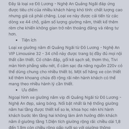
Đây là loại xe Đô Lương - Nghệ An Quảng Ngãi đáp ứng
được tiêu chí của nhiều khách hàng khó tính: chất lượng cao
nhưng giá cả phải chăng. Loại xe này được cải tiến từ các
dòng xe 44 chỗ, giảm số lượng giường nằm, thiết kế thêm
rèm che khiến không gian trở nên thoáng đãng và riêng tư
hơn.
Tiện ích
Loại xe giường nằm đi Quảng Ngãi từ Đô Lương - Nghệ An
VIP Limousine 32 - 34 chỗ này được trang bị đầy đủ mọi nội
thất cần thiết. Có chăn đắp, gối kê sạch sẽ, thơm tho, Tivi
màn hình phẳng siêu nét, ổ cắm sạc đa năng nguồn 220v có
thể dùng chung cho nhiều thiết bị. Một số hãng xe còn thiết
kế thêm khoang chứa đồ rộng rãi nên hành khách có thể
mang theo nhiều hành lý cần thiết.
Ưu điểm
Ngoại hình xe giường nằm vip đi Quảng Ngãi từ Đô Lương -
Nghệ An đẹp, sáng bóng. Nổi bật nhất là hệ thống giường
nằm hai tầng được thiết kế so le, khoa học nên khi hành
khách bước lên tầng hai không làm ảnh hưởng đến khách
nằm ở giường tầng 1.Diện tích giường rộng rãi: chiều dài 1,8
đến 1,9m còn chiều rộng gấp rưỡi so với giường thông