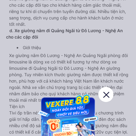
cho các cặp đôi tạo cho khách hàng cảm giác thoải mái,
riêng tư khi di chuyển trên tuyến đường dài. Nhiều tiện ích,
sang trọng, dịch vụ cung cấp cho hành khách luôn ở mức
tốt nhất.
d. Xe giường nằm đi Quảng Ngãi từ Đô Lương - Nghệ An
cho các cặp đôi
Giới thiệu
Xe giường nằm Đô Lương - Nghệ An Quảng Ngãi phòng đôi
limousine là dòng xe có thiết kế tương tự như dòng xe
limousine đi Quảng Ngãi từ Đô Lương - Nghệ An giường
phòng. Tuy nhiên kích thước giường nằm được thiết kế rộng
hơn, phù hợp với cả khách hàng Việt Nam lẫn khách nước
ngoài. Nhà xe vẫn chú trọng trang bị các thiết bị hiện đại
nhằm đảm bảo cho quý khách hàng có những trải nghiệm
thoải mái nhất trong suốt chuyến đi.
Tiện ích
Tivi ốp trần nét cứng, đầu HD tích hợp nhiều chương trình
giải trí hấp dẫn. Trong phòng có tai nghe, có đèn đọc sách
nhiều chế độ sáng, wifi tốc độ cao. Tại mỗi giường nằm đều
có thiết kế ổ cắm sạc đa năng nguồn điện 220v cực tiện lợi.