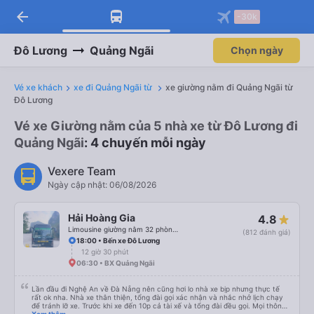
arrow_back
Tải app Vexere ngay!
Tải app Vexere
-30k
Mở app
Mở app
Nhận ưu đãi thành viên độc
-30k/ghế khi đặt vé máy bay qua
quyền
app
Đô Lương
Quảng Ngãi
Chọn ngày
Vé xe khách
xe đi Quảng Ngãi từ
xe giường nằm đi Quảng Ngãi từ
Đô Lương
Vé xe Giường nằm của 5 nhà xe từ Đô Lương đi
Quảng Ngãi
: 4 chuyến mỗi ngày
Vexere Team
Ngày cập nhật: 06/08/2026
Hải Hoàng Gia
4.8
Limousine giường nằm 32 phòng (WC)
(812 đánh giá)
18:00 • Bến xe Đô Lương
12 giờ 30 phút
06:30 • BX Quảng Ngãi
Lần đầu đi Nghệ An về Đà Nẵng nên cũng hơi lo nhà xe bịp nhưng thực tế
rất ok nha. Nhà xe thân thiện, tổng đài gọi xác nhận và nhắc nhở lịch chạy
để tránh lỡ xe. Trước khi xe đến 10p cả tài xế và tổng đài đều gọi. Mọi thông