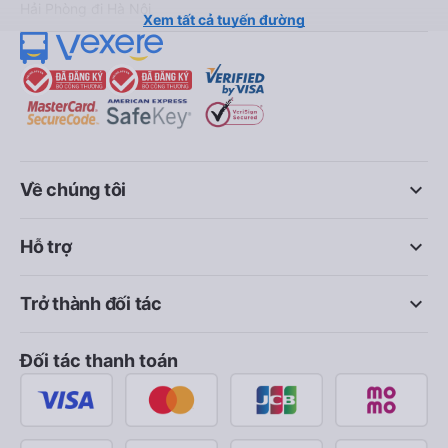
Hải Phòng đi Hà Nội
Xem tất cả tuyến đường
keyboard_arrow_down
Về chúng tôi
keyboard_arrow_down
Hỗ trợ
keyboard_arrow_down
Trở thành đối tác
Đối tác thanh toán