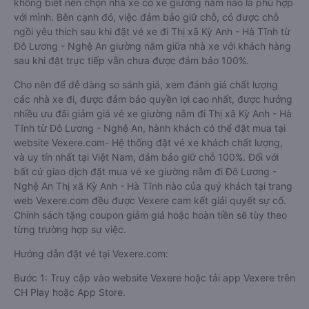
không biết nên chọn nhà xe có xe giường nằm nào là phù hợp
với mình. Bên cạnh đó, việc đảm bảo giữ chỗ, có được chỗ
ngồi yêu thích sau khi đặt vé xe đi Thị xã Kỳ Anh - Hà Tĩnh từ
Đô Lương - Nghệ An giường nằm giữa nhà xe với khách hàng
sau khi đặt trực tiếp vẫn chưa được đảm bảo 100%.
Cho nên để dễ dàng so sánh giá, xem đánh giá chất lượng
các nhà xe đi, được đảm bảo quyền lợi cao nhất, được hưởng
nhiều ưu đãi giảm giá vé xe giường nằm đi Thị xã Kỳ Anh - Hà
Tĩnh từ Đô Lương - Nghệ An, hành khách có thể đặt mua tại
website Vexere.com- Hệ thống đặt vé xe khách chất lượng,
và uy tín nhất tại Việt Nam, đảm bảo giữ chỗ 100%. Đối với
bất cứ giao dịch đặt mua vé xe giường nằm đi Đô Lương -
Nghệ An Thị xã Kỳ Anh - Hà Tĩnh nào của quý khách tại trang
web Vexere.com đều được Vexere cam kết giải quyết sự cố.
Chính sách tặng coupon giảm giá hoặc hoàn tiền sẽ tùy theo
từng trường hợp sự việc.
Hướng dẫn đặt vé tại Vexere.com:
Bước 1: Truy cập vào website Vexere hoặc tải app Vexere trên
CH Play hoặc App Store.