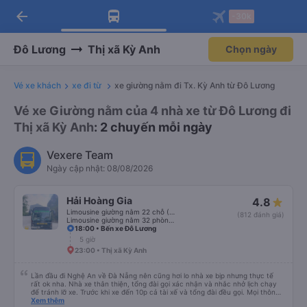
arrow_back
Tải app Vexere ngay!
Tải app Vexere
-30k
Mở app
Mở app
Nhận ưu đãi thành viên độc
-30k/ghế khi đặt vé máy bay qua
quyền
app
Đô Lương
Thị xã Kỳ Anh
Chọn ngày
Vé xe khách
xe đi từ
xe giường nằm đi Tx. Kỳ Anh từ Đô Lương
Vé xe Giường nằm của 4 nhà xe từ Đô Lương đi
Thị xã Kỳ Anh
: 2 chuyến mỗi ngày
Vexere Team
Ngày cập nhật: 08/08/2026
Hải Hoàng Gia
4.8
Limousine giường nằm 22 chỗ (WC)
(812 đánh giá)
Limousine giường nằm 32 phòng (WC)
18:00 • Bến xe Đô Lương
5 giờ
23:00 • Thị xã Kỳ Anh
Lần đầu đi Nghệ An về Đà Nẵng nên cũng hơi lo nhà xe bịp nhưng thực tế
rất ok nha. Nhà xe thân thiện, tổng đài gọi xác nhận và nhắc nhở lịch chạy
để tránh lỡ xe. Trước khi xe đến 10p cả tài xế và tổng đài đều gọi. Mọi thông
tin về biển số xe và số điện thoại tài xế đều trùng khớp trong email nhận
Xem thêm