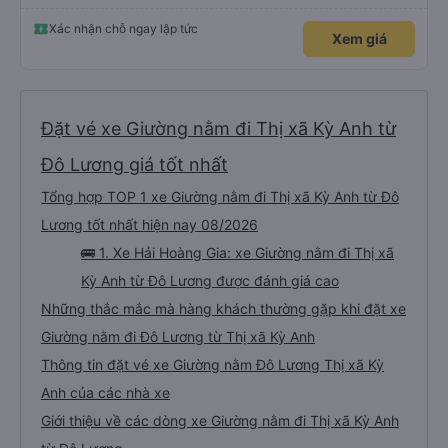
được. Mình đặt ghế nào thì giữ nguyên ghế đó cho mình. Chỗ nằm rộng rãi,
thoải mái, xe chạy êm và không có mùi, về đến ĐN sớm gần 1 tiếng so với
thời gian dự kiến. 10 điểm, lần sau có nhu cầu sẽ chọn nhà xe này để đi Vinh
Xác nhận chỗ ngay lập tức
Xem giá
<-> Đà Nẵng
Đặt vé xe Giường nằm đi Thị xã Kỳ Anh từ
Đô Lương giá tốt nhất
Tổng hợp TOP 1 xe Giường nằm đi Thị xã Kỳ Anh từ Đô
Lương tốt nhất hiện nay 08/2026
🚌 1. Xe Hải Hoàng Gia: xe Giường nằm đi Thị xã
Kỳ Anh từ Đô Lương được đánh giá cao
Những thắc mắc mà hàng khách thường gặp khi đặt xe
Giường nằm đi Đô Lương từ Thị xã Kỳ Anh
Thông tin đặt vé xe Giường nằm Đô Lương Thị xã Kỳ
Anh của các nhà xe
Giới thiệu về các dòng xe Giường nằm đi Thị xã Kỳ Anh