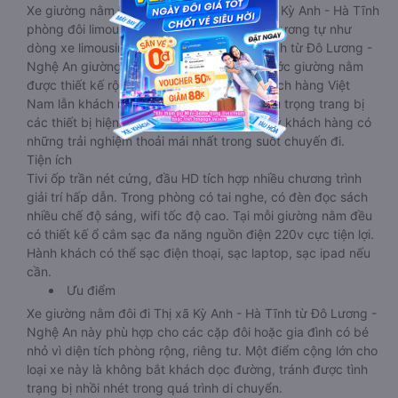
Xe giường nằm Đô Lương - Nghệ An Thị xã Kỳ Anh - Hà Tĩnh
phòng đôi limousine là dòng xe có thiết kế tương tự như
dòng xe limousine đi Thị xã Kỳ Anh - Hà Tĩnh từ Đô Lương -
Nghệ An giường phòng. Tuy nhiên kích thước giường nằm
được thiết kế rộng hơn, phù hợp với cả khách hàng Việt
Nam lẫn khách nước ngoài. Nhà xe vẫn chú trọng trang bị
các thiết bị hiện đại nhằm đảm bảo cho quý khách hàng có
những trải nghiệm thoải mái nhất trong suốt chuyến đi.
Tiện ích
Tivi ốp trần nét cứng, đầu HD tích hợp nhiều chương trình
giải trí hấp dẫn. Trong phòng có tai nghe, có đèn đọc sách
nhiều chế độ sáng, wifi tốc độ cao. Tại mỗi giường nằm đều
có thiết kế ổ cắm sạc đa năng nguồn điện 220v cực tiện lợi.
Hành khách có thể sạc điện thoại, sạc laptop, sạc ipad nếu
cần.
Ưu điểm
Xe giường nằm đôi đi Thị xã Kỳ Anh - Hà Tĩnh từ Đô Lương -
Nghệ An này phù hợp cho các cặp đôi hoặc gia đình có bé
nhỏ vì diện tích phòng rộng, riêng tư. Một điểm cộng lớn cho
loại xe này là không bắt khách dọc đường, tránh được tình
trạng bị nhồi nhét trong quá trình di chuyển.