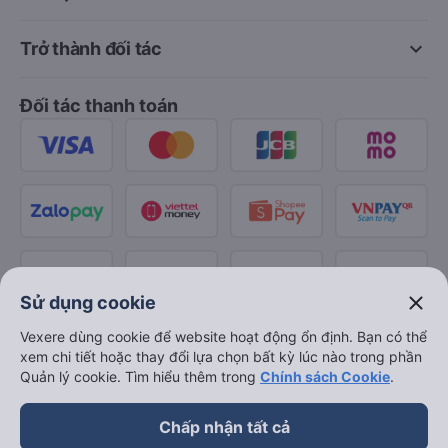
keyboard_arrow_down
Trở thành đối tác
Đối tác thanh toán
close
Sử dụng cookie
Vexere dùng cookie để website hoạt động ổn định. Bạn có thể
xem chi tiết hoặc thay đổi lựa chọn bất kỳ lúc nào trong phần
Quản lý cookie. Tìm hiểu thêm trong
Chính sách Cookie
.
Chấp nhận tất cả