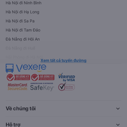
Hà Nội đi Ninh Bình
Hà Nội đi Hạ Long
Hà Nội đi Sa Pa
Hà Nội đi Tam Đảo
Đà Nẵng đi Hội An
Đà Nẵng đi Huế
Hải Phòng đi Hà Nội
Xem tất cả tuyến đường
keyboard_arrow_down
Về chúng tôi
keyboard_arrow_down
Hỗ trợ