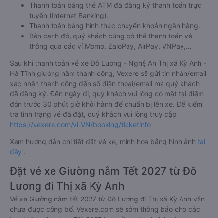
Thanh toán bằng thẻ ATM đã đăng ký thanh toán trực
tuyến (Internet Banking).
Thanh toán bằng hình thức chuyển khoản ngân hàng.
Bên cạnh đó, quý khách cũng có thể thanh toán vé
thông qua các ví Momo, ZaloPay, AirPay, VNPay,…
Sau khi thanh toán vé xe Đô Lương - Nghệ An Thị xã Kỳ Anh -
Hà Tĩnh giường nằm thành công, Vexere sẽ gửi tin nhắn/email
xác nhận thành công đến số điện thoại/email mà quý khách
đã đăng ký. Đến ngày đi, quý khách vui lòng có mặt tại điểm
đón trước 30 phút giờ khởi hành để chuẩn bị lên xe. Để kiểm
tra tình trạng vé đã đặt, quý khách vui lòng truy cập
https://vexere.com/vi-VN/booking/ticketinfo
Xem hướng dẫn chi tiết đặt vé xe, minh họa bằng hình ảnh
tại
đây
.
Đặt vé xe Giường nằm Tết 2027 từ Đô
Lương đi Thị xã Kỳ Anh
Vé xe Giường nằm tết 2027 từ Đô Lương đi Thị xã Kỳ Anh vẫn
chưa được công bố. Vexere.com sẽ sớm thông báo cho các