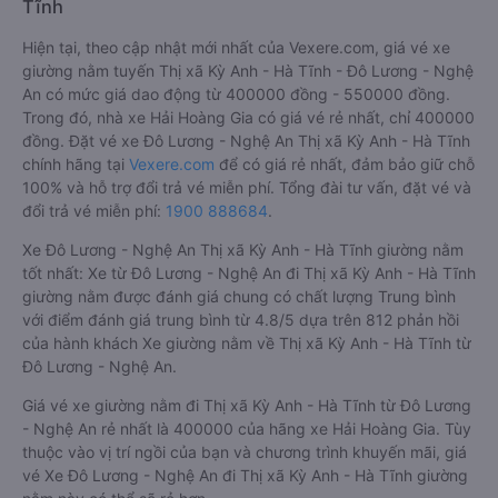
Tĩnh
Hiện tại, theo cập nhật mới nhất của Vexere.com, giá vé xe
giường nằm tuyến Thị xã Kỳ Anh - Hà Tĩnh - Đô Lương - Nghệ
An có mức giá dao động từ 400000 đồng - 550000 đồng.
Trong đó, nhà xe Hải Hoàng Gia có giá vé rẻ nhất, chỉ 400000
đồng. Đặt vé xe Đô Lương - Nghệ An Thị xã Kỳ Anh - Hà Tĩnh
chính hãng tại
Vexere.com
để có giá rẻ nhất, đảm bảo giữ chỗ
100% và hỗ trợ đổi trả vé miễn phí. Tổng đài tư vấn, đặt vé và
đổi trả vé miễn phí:
1900 888684
.
Xe Đô Lương - Nghệ An Thị xã Kỳ Anh - Hà Tĩnh giường nằm
tốt nhất: Xe từ Đô Lương - Nghệ An đi Thị xã Kỳ Anh - Hà Tĩnh
giường nằm được đánh giá chung có chất lượng Trung bình
với điểm đánh giá trung bình từ 4.8/5 dựa trên 812 phản hồi
của hành khách Xe giường nằm về Thị xã Kỳ Anh - Hà Tĩnh từ
Đô Lương - Nghệ An.
Giá vé xe giường nằm đi Thị xã Kỳ Anh - Hà Tĩnh từ Đô Lương
- Nghệ An rẻ nhất là 400000 của hãng xe Hải Hoàng Gia. Tùy
thuộc vào vị trí ngồi của bạn và chương trình khuyến mãi, giá
vé Xe Đô Lương - Nghệ An đi Thị xã Kỳ Anh - Hà Tĩnh giường