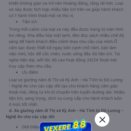
khiến không gian xe trở nên thoáng đãng, rộng rãi hơn. Loại
xe này được tích hợp nhiều tiện ích trên xe giúp hành khách
có 1 hành trình thoải mái và thú vị.
Tiện ích
Trong mỗi cabin của loại xe này đều được trang bị màn hình
tivi riêng. Khe điều hòa mát lạnh, đèn đọc sách nhiều chế độ
sáng để hành khách điều chỉnh theo nhu cầu của mình.Ổ
cắm sạc được thiết kế ngay bên cạnh chỗ nằm, bàn làm
việc mini, hộc để cốc chén, nước uống đầy đủ tiện ích. Tai
nghe hiện đại, wifi tốc độ cao hoạt động 24/24 thoải mái
truy cập theo nhu cầu.
Ưu điểm
Loại xe giường nằm đi Thị xã Kỳ Anh - Hà Tĩnh từ Đô Lương
- Nghệ An cho các cặp đôi tạo cho khách hàng cảm giác
thoải mái, riêng tư khi di chuyển trên tuyến đường dài. Nhiều
tiện ích, sang trọng, dịch vụ cung cấp cho hành khách luôn
ở mức tốt nhất.
d. Xe giường nằm đi Thị xã Kỳ Anh - Hà Tĩnh từ Đô Lương -
Nghệ An cho các cặp đôi
Giới thiệu