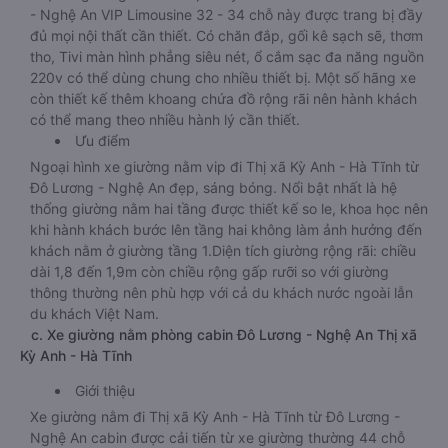
- Nghệ An VIP Limousine 32 - 34 chỗ này được trang bị đầy
đủ mọi nội thất cần thiết. Có chăn đắp, gối kê sạch sẽ, thơm
tho, Tivi màn hình phẳng siêu nét, ổ cắm sạc đa năng nguồn
220v có thể dùng chung cho nhiều thiết bị. Một số hãng xe
còn thiết kế thêm khoang chứa đồ rộng rãi nên hành khách
có thể mang theo nhiều hành lý cần thiết.
Ưu điểm
Ngoại hình xe giường nằm vip đi Thị xã Kỳ Anh - Hà Tĩnh từ
Đô Lương - Nghệ An đẹp, sáng bóng. Nổi bật nhất là hệ
thống giường nằm hai tầng được thiết kế so le, khoa học nên
khi hành khách bước lên tầng hai không làm ảnh hưởng đến
khách nằm ở giường tầng 1.Diện tích giường rộng rãi: chiều
dài 1,8 đến 1,9m còn chiều rộng gấp rưỡi so với giường
thông thường nên phù hợp với cả du khách nước ngoài lẫn
du khách Việt Nam.
c. Xe giường nằm phòng cabin Đô Lương - Nghệ An Thị xã
Kỳ Anh - Hà Tĩnh
Giới thiệu
Xe giường nằm đi Thị xã Kỳ Anh - Hà Tĩnh từ Đô Lương -
Nghệ An cabin được cải tiến từ xe giường thường 44 chỗ