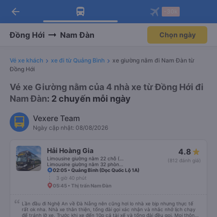
arrow_back
Tải app Vexere ngay!
Tải app Vexere
-30k
Mở app
Mở app
Nhận ưu đãi thành viên độc
-30k/ghế khi đặt vé máy bay qua
quyền
app
Đồng Hới
Nam Đàn
Chọn ngày
Vé xe khách
xe đi từ Quảng Bình
xe giường nằm đi Nam Đàn từ
Đồng Hới
Vé xe Giường nằm của 4 nhà xe từ Đồng Hới đi
Nam Đàn
: 2 chuyến mỗi ngày
Vexere Team
Ngày cập nhật: 08/08/2026
Hải Hoàng Gia
4.8
Limousine giường nằm 22 chỗ (WC)
(812 đánh giá)
Limousine giường nằm 32 phòng (WC)
02:05 • Quảng Bình (Dọc Quốc Lộ 1A)
3 giờ 40 phút
05:45 • Thị trấn Nam Đàn
Lần đầu đi Nghệ An về Đà Nẵng nên cũng hơi lo nhà xe bịp nhưng thực tế
rất ok nha. Nhà xe thân thiện, tổng đài gọi xác nhận và nhắc nhở lịch chạy
để tránh lỡ xe. Trước khi xe đến 10p cả tài xế và tổng đài đều gọi. Mọi thông