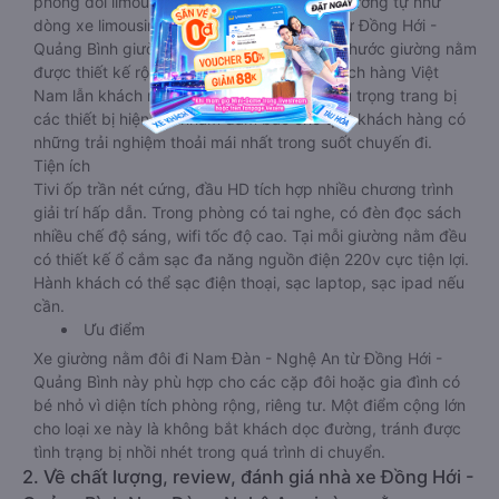
phòng đôi limousine là dòng xe có thiết kế tương tự như
dòng xe limousine đi Nam Đàn - Nghệ An từ Đồng Hới -
Quảng Bình giường phòng. Tuy nhiên kích thước giường nằm
được thiết kế rộng hơn, phù hợp với cả khách hàng Việt
Nam lẫn khách nước ngoài. Nhà xe vẫn chú trọng trang bị
các thiết bị hiện đại nhằm đảm bảo cho quý khách hàng có
những trải nghiệm thoải mái nhất trong suốt chuyến đi.
Tiện ích
Tivi ốp trần nét cứng, đầu HD tích hợp nhiều chương trình
giải trí hấp dẫn. Trong phòng có tai nghe, có đèn đọc sách
nhiều chế độ sáng, wifi tốc độ cao. Tại mỗi giường nằm đều
có thiết kế ổ cắm sạc đa năng nguồn điện 220v cực tiện lợi.
Hành khách có thể sạc điện thoại, sạc laptop, sạc ipad nếu
cần.
Ưu điểm
Xe giường nằm đôi đi Nam Đàn - Nghệ An từ Đồng Hới -
Quảng Bình này phù hợp cho các cặp đôi hoặc gia đình có
bé nhỏ vì diện tích phòng rộng, riêng tư. Một điểm cộng lớn
cho loại xe này là không bắt khách dọc đường, tránh được
tình trạng bị nhồi nhét trong quá trình di chuyển.
2. Về chất lượng, review, đánh giá nhà xe Đồng Hới -