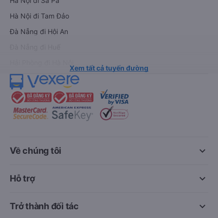
Hà Nội đi Sa Pa
Hà Nội đi Tam Đảo
Đà Nẵng đi Hội An
Đà Nẵng đi Huế
Hải Phòng đi Hà Nội
Xem tất cả tuyến đường
keyboard_arrow_down
Về chúng tôi
keyboard_arrow_down
Hỗ trợ
keyboard_arrow_down
Trở thành đối tác