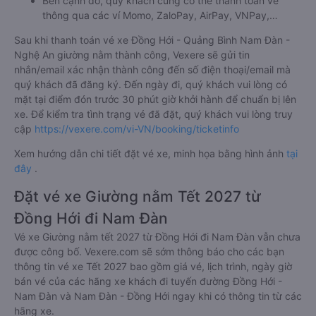
Bên cạnh đó, quý khách cũng có thể thanh toán vé
thông qua các ví Momo, ZaloPay, AirPay, VNPay,…
Sau khi thanh toán vé xe Đồng Hới - Quảng Bình Nam Đàn -
Nghệ An giường nằm thành công, Vexere sẽ gửi tin
nhắn/email xác nhận thành công đến số điện thoại/email mà
quý khách đã đăng ký. Đến ngày đi, quý khách vui lòng có
mặt tại điểm đón trước 30 phút giờ khởi hành để chuẩn bị lên
xe. Để kiểm tra tình trạng vé đã đặt, quý khách vui lòng truy
cập
https://vexere.com/vi-VN/booking/ticketinfo
Xem hướng dẫn chi tiết đặt vé xe, minh họa bằng hình ảnh
tại
đây
.
Đặt vé xe Giường nằm Tết 2027 từ
Đồng Hới đi Nam Đàn
Vé xe Giường nằm tết 2027 từ Đồng Hới đi Nam Đàn vẫn chưa
được công bố. Vexere.com sẽ sớm thông báo cho các bạn
thông tin vé xe Tết 2027 bao gồm giá vé, lịch trình, ngày giờ
bán vé của các hãng xe khách đi tuyến đường Đồng Hới -
Nam Đàn và Nam Đàn - Đồng Hới ngay khi có thông tin từ các
hãng xe.