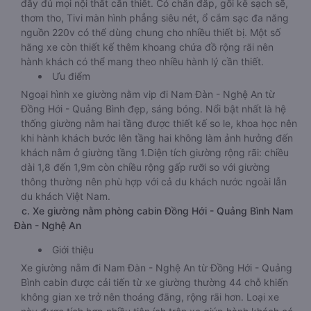
đầy đủ mọi nội thất cần thiết. Có chăn đắp, gối kê sạch sẽ,
thơm tho, Tivi màn hình phẳng siêu nét, ổ cắm sạc đa năng
nguồn 220v có thể dùng chung cho nhiều thiết bị. Một số
hãng xe còn thiết kế thêm khoang chứa đồ rộng rãi nên
hành khách có thể mang theo nhiều hành lý cần thiết.
Ưu điểm
Ngoại hình xe giường nằm vip đi Nam Đàn - Nghệ An từ
Đồng Hới - Quảng Bình đẹp, sáng bóng. Nổi bật nhất là hệ
thống giường nằm hai tầng được thiết kế so le, khoa học nên
khi hành khách bước lên tầng hai không làm ảnh hưởng đến
khách nằm ở giường tầng 1.Diện tích giường rộng rãi: chiều
dài 1,8 đến 1,9m còn chiều rộng gấp rưỡi so với giường
thông thường nên phù hợp với cả du khách nước ngoài lẫn
du khách Việt Nam.
c. Xe giường nằm phòng cabin Đồng Hới - Quảng Bình Nam
Đàn - Nghệ An
Giới thiệu
Xe giường nằm đi Nam Đàn - Nghệ An từ Đồng Hới - Quảng
Bình cabin được cải tiến từ xe giường thường 44 chỗ khiến
không gian xe trở nên thoáng đãng, rộng rãi hơn. Loại xe