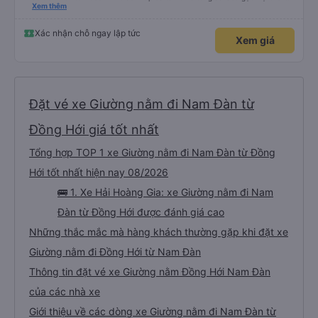
tin về biển số xe và số điện thoại tài xế đều trùng khớp trong email nhận
Xem thêm
được. Mình đặt ghế nào thì giữ nguyên ghế đó cho mình. Chỗ nằm rộng rãi,
thoải mái, xe chạy êm và không có mùi, về đến ĐN sớm gần 1 tiếng so với
thời gian dự kiến. 10 điểm, lần sau có nhu cầu sẽ chọn nhà xe này để đi Vinh
Xác nhận chỗ ngay lập tức
Xem giá
<-> Đà Nẵng
Đặt vé xe Giường nằm đi Nam Đàn từ
Đồng Hới giá tốt nhất
Tổng hợp TOP 1 xe Giường nằm đi Nam Đàn từ Đồng
Hới tốt nhất hiện nay 08/2026
🚌 1. Xe Hải Hoàng Gia: xe Giường nằm đi Nam
Đàn từ Đồng Hới được đánh giá cao
Những thắc mắc mà hàng khách thường gặp khi đặt xe
Giường nằm đi Đồng Hới từ Nam Đàn
Thông tin đặt vé xe Giường nằm Đồng Hới Nam Đàn
của các nhà xe
Giới thiệu về các dòng xe Giường nằm đi Nam Đàn từ