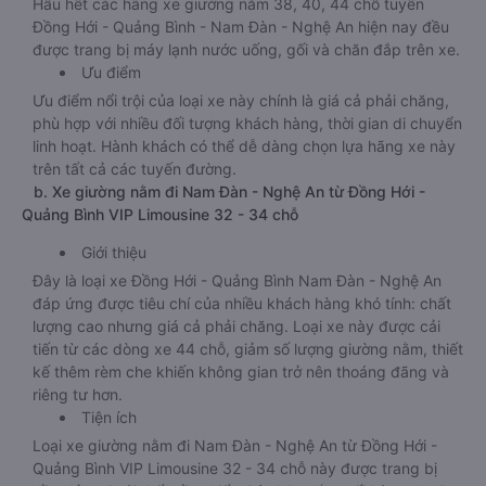
Hầu hết các hãng xe giường nằm 38, 40, 44 chỗ tuyến
Đồng Hới - Quảng Bình - Nam Đàn - Nghệ An hiện nay đều
được trang bị máy lạnh nước uống, gối và chăn đắp trên xe.
Ưu điểm
Ưu điểm nổi trội của loại xe này chính là giá cả phải chăng,
phù hợp với nhiều đối tượng khách hàng, thời gian di chuyển
linh hoạt. Hành khách có thể dễ dàng chọn lựa hãng xe này
trên tất cả các tuyến đường.
b. Xe giường nằm đi Nam Đàn - Nghệ An từ Đồng Hới -
Quảng Bình VIP Limousine 32 - 34 chỗ
Giới thiệu
Đây là loại xe Đồng Hới - Quảng Bình Nam Đàn - Nghệ An
đáp ứng được tiêu chí của nhiều khách hàng khó tính: chất
lượng cao nhưng giá cả phải chăng. Loại xe này được cải
tiến từ các dòng xe 44 chỗ, giảm số lượng giường nằm, thiết
kế thêm rèm che khiến không gian trở nên thoáng đãng và
riêng tư hơn.
Tiện ích
Loại xe giường nằm đi Nam Đàn - Nghệ An từ Đồng Hới -
Quảng Bình VIP Limousine 32 - 34 chỗ này được trang bị