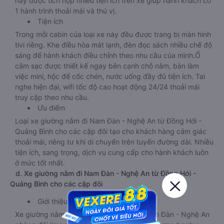
này được tích hợp nhiều tiện ích trên xe giúp hành khách có
1 hành trình thoải mái và thú vị.
Tiện ích
Trong mỗi cabin của loại xe này đều được trang bị màn hình
tivi riêng. Khe điều hòa mát lạnh, đèn đọc sách nhiều chế độ
sáng để hành khách điều chỉnh theo nhu cầu của mình.Ổ
cắm sạc được thiết kế ngay bên cạnh chỗ nằm, bàn làm
việc mini, hộc để cốc chén, nước uống đầy đủ tiện ích. Tai
nghe hiện đại, wifi tốc độ cao hoạt động 24/24 thoải mái
truy cập theo nhu cầu.
Ưu điểm
Loại xe giường nằm đi Nam Đàn - Nghệ An từ Đồng Hới -
Quảng Bình cho các cặp đôi tạo cho khách hàng cảm giác
thoải mái, riêng tư khi di chuyển trên tuyến đường dài. Nhiều
tiện ích, sang trọng, dịch vụ cung cấp cho hành khách luôn
ở mức tốt nhất.
d. Xe giường nằm đi Nam Đàn - Nghệ An từ Đồng Hới -
Quảng Bình cho các cặp đôi
Giới thiệu
Xe giường nằm Đồng Hới - Quảng Bình Nam Đàn - Nghệ An