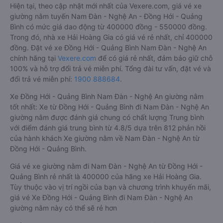
Hiện tại, theo cập nhật mới nhất của Vexere.com, giá vé xe
giường nằm tuyến Nam Đàn - Nghệ An - Đồng Hới - Quảng
Bình có mức giá dao động từ 400000 đồng - 550000 đồng.
Trong đó, nhà xe Hải Hoàng Gia có giá vé rẻ nhất, chỉ 400000
đồng. Đặt vé xe Đồng Hới - Quảng Bình Nam Đàn - Nghệ An
chính hãng tại
Vexere.com
để có giá rẻ nhất, đảm bảo giữ chỗ
100% và hỗ trợ đổi trả vé miễn phí. Tổng đài tư vấn, đặt vé và
đổi trả vé miễn phí:
1900 888684
.
Xe Đồng Hới - Quảng Bình Nam Đàn - Nghệ An giường nằm
tốt nhất: Xe từ Đồng Hới - Quảng Bình đi Nam Đàn - Nghệ An
giường nằm được đánh giá chung có chất lượng Trung bình
với điểm đánh giá trung bình từ 4.8/5 dựa trên 812 phản hồi
của hành khách Xe giường nằm về Nam Đàn - Nghệ An từ
Đồng Hới - Quảng Bình.
Giá vé xe giường nằm đi Nam Đàn - Nghệ An từ Đồng Hới -
Quảng Bình rẻ nhất là 400000 của hãng xe Hải Hoàng Gia.
Tùy thuộc vào vị trí ngồi của bạn và chương trình khuyến mãi,
giá vé Xe Đồng Hới - Quảng Bình đi Nam Đàn - Nghệ An
giường nằm này có thể sẽ rẻ hơn