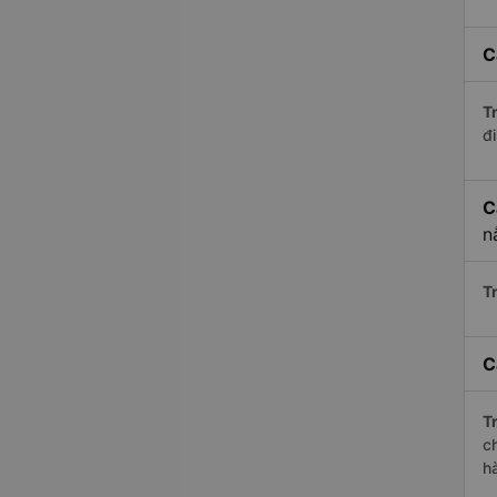
C
Tr
đi
C
n
Tr
C
Tr
c
h