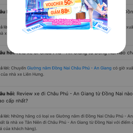
âu hỏi:
Nhà xe Giường nằm đi Châu Phú - An Giang từ Đồn
ả lời:
Chuyến
Giường nằm Đồng Nai Châu Phú - An Giang
có giờ xuấ
hà xe Liên Hưng.
âu hỏi:
Nhà xe đi Châu Phú - An Giang từ Đồng Nai nào chạ
ả lời:
Chuyến
Giường nằm Đồng Nai Châu Phú - An Giang
có giờ xuấ
à của nhà xe Liên Hưng.
âu hỏi:
Review xe đi Châu Phú - An Giang từ Đồng Nai nào c
ao cấp nhất?
ả lời:
Những hãng có loại xe Giường nằm đi Đồng Nai Châu Phú - An 
hất là nhà xe Tân Niên đi Châu Phú - An Giang từ Đồng Nai với điểm
iá của khách hàng).