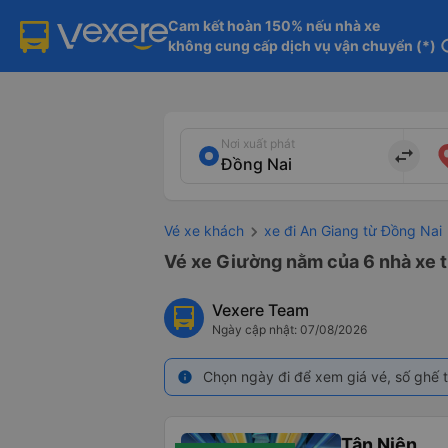
Cam kết hoàn 150% nếu nhà xe

không cung cấp dịch vụ vận chuyển (*)
in
Nơi xuất phát
import_export
Vé xe khách
xe đi An Giang từ Đồng Nai
Vé xe Giường nằm của 6 nhà xe t
Vexere Team
Ngày cập nhật: 07/08/2026
Chọn ngày đi để xem giá vé, số ghế t
info
Tân Niên