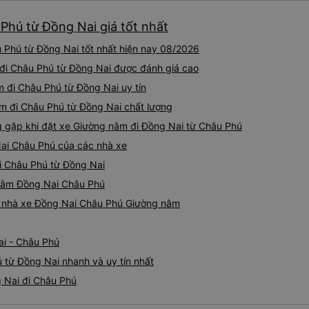
loại xe buýt khác với ba hàng
Phú từ Đồng Nai giá tốt nhất
nhưng vẫn khá thoải mái và 
đi 8-10 tiếng ngồi một chỗ.
Phú từ Đồng Nai tốt nhất hiện nay 08/2026
Trang và sau đó được đưa đ
cũng vận chuyển hàng hóa tr
 đi Châu Phú từ Đồng Nai được đánh giá cao
sẽ có những điểm dừng chân
m đi Châu Phú từ Đồng Nai uy tín
công ty này và đặt chỗ ngồi
m đi Châu Phú từ Đồng Nai chất lượng
gặp khi đặt xe Giường nằm đi Đồng Nai từ Châu Phú
ai Châu Phú của các nhà xe
i Châu Phú từ Đồng Nai
 nằm Đồng Nai Châu Phú
iá nhà xe Đồng Nai Châu Phú Giường nằm
ai - Châu Phú
 từ Đồng Nai nhanh và uy tín nhất
 Nai đi Châu Phú