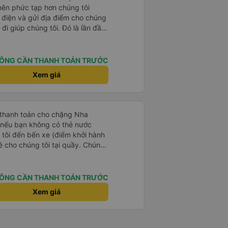
 nên phức tạp hơn chúng tôi
 điện và gửi địa điểm cho chúng
 đi giúp chúng tôi. Đó là lần đầu
i đứa trẻ nhỏ khá thú vị. Chúng
 xe sẽ dừng lại để nghỉ hoặc ăn
 xe dừng lại lúc nửa đêm ở Cần
ÔNG CẦN THANH TOÁN TRƯỚC
ăn. Khi đến điểm dừng, họ đánh
Xem giá
ảo chúng tôi đã sẵn sàng. Nhìn
 tốt. Mỗi giường đều có gối và
lớn và 1 trẻ em nằm thoải mái.
 thanh toán cho chặng Nha
i nếu bạn không có thẻ nước
 tôi đến bến xe (điểm khởi hành
vé cho chúng tôi tại quầy. Chúng
iều về trực tiếp tại quầy, vì giá
 nhau. Đầu tiên, chúng tôi đi xe
 đó chuyển sang xe giường nằm.
ÔNG CẦN THANH TOÁN TRƯỚC
eo áo len ấm hoặc áo khoác
Xem giá
á lạnh, và chăn mền thì hơi cũ,
 để sạc điện thoại hoạt động
thứ khá sạch sẽ. Chúng tôi trở về
 Nhà ga B2, Lối ra 8) trên một