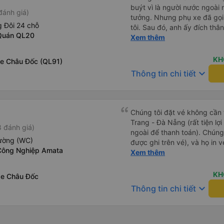
buýt vì là người nước ngoài
đánh giá)
tưởng. Nhưng phụ xe đã gọi
 Đôi 24 chỗ
tôi. Sau đó, anh ấy đích thân
 Quán QL20
tiên đi xe giường nằm với ha
Xem thêm
tôi không chắc chắn khi nào
uống. Tôi rất ngạc nhiên khi
KH
Xe Châu Đốc (QL91)
Thơ và mọi người xuống xe 
keyboard_arrow_down
Thông tin chi tiết
thức chúng tôi dậy và đảm b
chung, đó là một trải nghiệm
chăn, và đủ chỗ cho 1 người 
Chúng tôi đặt vé không cần
Trang - Đà Nẵng (rất tiện lợ
 đánh giá)
ngoài để thanh toán). Chúng
iường (WC)
được ghi trên vé), và họ in 
Công Nghiệp Amata
tôi cũng quyết định mua vé ch
Xem thêm
vé trên ứng dụng cũng giống
buýt nhỏ đến điểm hẹn, sau
KH
xe Châu Đốc
Tôi khuyên bạn nên mang th
keyboard_arrow_down
Thông tin chi tiết
mỏng, vì thỉnh thoảng trời kh
nhưng vẫn có sẵn. Cổng USB
tốt, và có giấy vệ sinh. Mọi 
từ Đà Nẵng (bến xe Đà Nẵng,