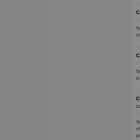
C
Tr
n
C
Tr
l
C
c
Tr
n
g