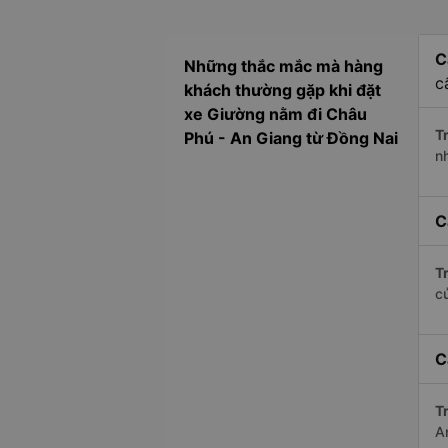
C
Những thắc mắc mà hàng
c
khách thường gặp khi đặt
xe Giường nằm đi Châu
Tr
Phú - An Giang từ Đồng Nai
n
C
Tr
c
C
Tr
A