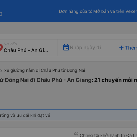
Đơn hàng của tôi
Mở bán vé trên Vexe
fo
Nơi đến
add
Nhập ngày đi
Thêm
xe giường nằm đi Châu Phú từ Đồng Nai
ừ Đồng Nai đi Châu Phú - An Giang
: 21 chuyến mỗi 
rống và ưu đãi khi đặt vé
Chúng tôi khởi hành từ Đà Lạ