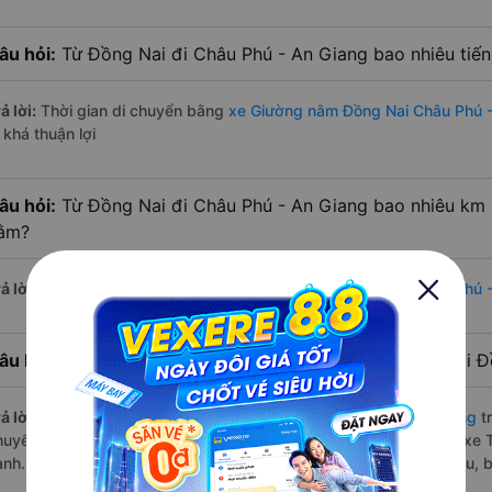
âu hỏi:
Từ Đồng Nai đi Châu Phú - An Giang bao nhiêu ti
ả lời:
Thời gian di chuyển bằng
xe Giường nằm Đồng Nai Châu Phú -
 khá thuận lợi
âu hỏi:
Từ Đồng Nai đi Châu Phú - An Giang bao nhiêu km 
ằm?
ả lời:
Đường di chuyển bằng
xe Giường nằm đi Đồng Nai Châu Phú 
âu hỏi:
Mỗi ngày có bao nhiêu chuyến xe Giường nằm đi Đ
ả lời:
Tuyến đường
xe Giường nằm Đồng Nai Châu Phú - An Giang
t
huyến trên
Vexere.com
bắt đầu từ 0:30 đến 20:15 bởi 3 nhà xe: xe 
ành. Các giờ xe chạy có đầy đủ cả ban ngày, buổi trưa, buổi chiều,