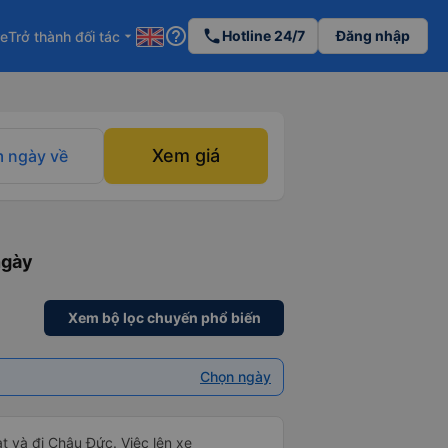
help_outline
phone
Hotline 24/7
Đăng nhập
re
Trở thành đối tác
arrow_drop_down
Xem giá
 ngày về
ngày
Xem bộ lọc chuyến phổ biến
Chọn ngày
t và đi Châu Đức. Việc lên xe