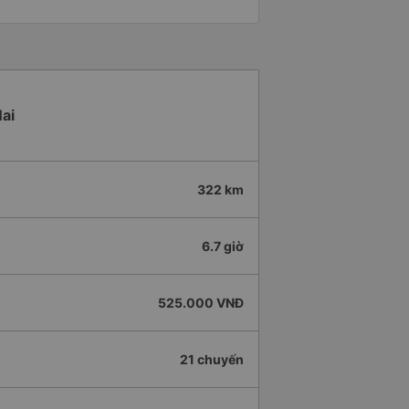
ai
322 km
6.7 giờ
525.000 VNĐ
21 chuyến