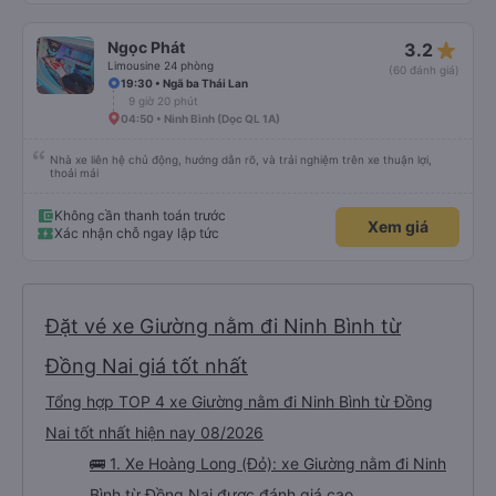
star_rate
Ngọc Phát
3.2
Limousine 24 phòng
(60 đánh giá)
19:30 • Ngã ba Thái Lan
9 giờ 20 phút
04:50 • Ninh Bình (Dọc QL 1A)
Nhà xe liên hệ chủ động, hướng dẫn rõ, và trải nghiệm trên xe thuận lợi,
thoải mái
Không cần thanh toán trước
Xem giá
Xác nhận chỗ ngay lập tức
Đặt vé xe Giường nằm đi Ninh Bình từ
Đồng Nai giá tốt nhất
Tổng hợp TOP 4 xe Giường nằm đi Ninh Bình từ Đồng
Nai tốt nhất hiện nay 08/2026
🚌 1. Xe Hoàng Long (Đỏ): xe Giường nằm đi Ninh
Bình từ Đồng Nai được đánh giá cao