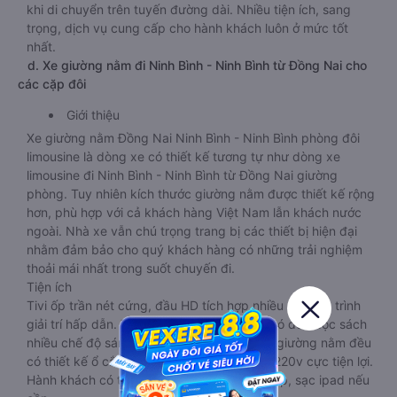
khi di chuyển trên tuyến đường dài. Nhiều tiện ích, sang
trọng, dịch vụ cung cấp cho hành khách luôn ở mức tốt
nhất.
d. Xe giường nằm đi Ninh Bình - Ninh Bình từ Đồng Nai cho
các cặp đôi
Giới thiệu
Xe giường nằm Đồng Nai Ninh Bình - Ninh Bình phòng đôi
limousine là dòng xe có thiết kế tương tự như dòng xe
limousine đi Ninh Bình - Ninh Bình từ Đồng Nai giường
phòng. Tuy nhiên kích thước giường nằm được thiết kế rộng
hơn, phù hợp với cả khách hàng Việt Nam lẫn khách nước
ngoài. Nhà xe vẫn chú trọng trang bị các thiết bị hiện đại
nhằm đảm bảo cho quý khách hàng có những trải nghiệm
thoải mái nhất trong suốt chuyến đi.
Tiện ích
Tivi ốp trần nét cứng, đầu HD tích hợp nhiều chương trình
giải trí hấp dẫn. Trong phòng có tai nghe, có đèn đọc sách
nhiều chế độ sáng, wifi tốc độ cao. Tại mỗi giường nằm đều
có thiết kế ổ cắm sạc đa năng nguồn điện 220v cực tiện lợi.
Hành khách có thể sạc điện thoại, sạc laptop, sạc ipad nếu