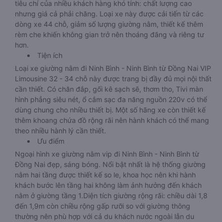
tiêu chí của nhiều khách hàng khó tính: chất lượng cao
nhưng giá cả phải chăng. Loại xe này được cải tiến từ các
dòng xe 44 chỗ, giảm số lượng giường nằm, thiết kế thêm
rèm che khiến không gian trở nên thoáng đãng và riêng tư
hơn.
Tiện ích
Loại xe giường nằm đi Ninh Bình - Ninh Bình từ Đồng Nai VIP
Limousine 32 - 34 chỗ này được trang bị đầy đủ mọi nội thất
cần thiết. Có chăn đắp, gối kê sạch sẽ, thơm tho, Tivi màn
hình phẳng siêu nét, ổ cắm sạc đa năng nguồn 220v có thể
dùng chung cho nhiều thiết bị. Một số hãng xe còn thiết kế
thêm khoang chứa đồ rộng rãi nên hành khách có thể mang
theo nhiều hành lý cần thiết.
Ưu điểm
Ngoại hình xe giường nằm vip đi Ninh Bình - Ninh Bình từ
Đồng Nai đẹp, sáng bóng. Nổi bật nhất là hệ thống giường
nằm hai tầng được thiết kế so le, khoa học nên khi hành
khách bước lên tầng hai không làm ảnh hưởng đến khách
nằm ở giường tầng 1.Diện tích giường rộng rãi: chiều dài 1,8
đến 1,9m còn chiều rộng gấp rưỡi so với giường thông
thường nên phù hợp với cả du khách nước ngoài lẫn du