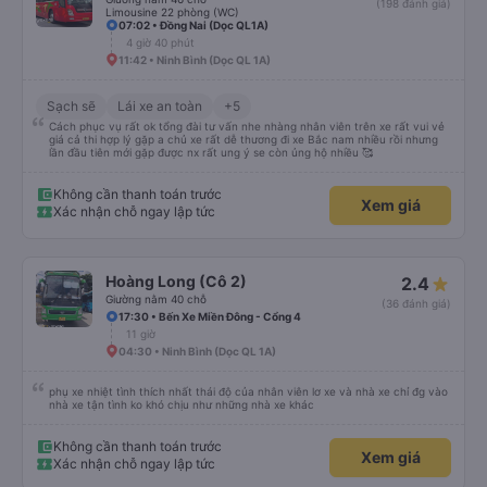
(198 đánh giá)
Limousine 22 phòng (WC)
07:02 • Đồng Nai (Dọc QL1A)
4 giờ 40 phút
11:42 • Ninh Bình (Dọc QL 1A)
Sạch sẽ
Lái xe an toàn
+5
Cách phục vụ rất ok tổng đài tư vấn nhe nhàng nhân viên trên xe rất vui vẻ
giá cả thi hợp lý gặp a chủ xe rất dễ thương đi xe Bắc nam nhiều rồi nhưng
lần đầu tiên mới gặp được nx rất ung ý se còn ủng hộ nhiều 🥰
Không cần thanh toán trước
Xem giá
Xác nhận chỗ ngay lập tức
Hoàng Long (Cô 2)
2.4
Giường nằm 40 chỗ
(36 đánh giá)
17:30 • Bến Xe Miền Đông - Cổng 4
11 giờ
04:30 • Ninh Bình (Dọc QL 1A)
phụ xe nhiệt tình thích nhất thái độ của nhân viên lơ xe và nhà xe chỉ đg vào
nhà xe tận tình ko khó chịu như những nhà xe khác
Không cần thanh toán trước
Xem giá
Xác nhận chỗ ngay lập tức