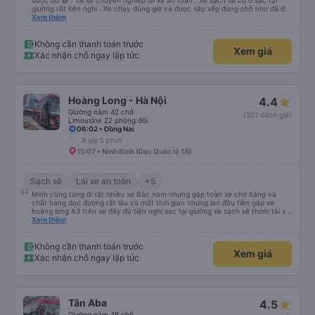
được đó 😆 . Tài xế chuyên nghiệp lái xe an toàn . Xe sạch sẽ có ổ sạc tại
giường rất tiện nghi . Xe chạy đúng giờ và được sắp xếp đúng chỗ như đã đặt
. Điểm 10 cho hoàng long đỏ 👍
Xem thêm
Không cần thanh toán trước
Xem giá
Xác nhận chỗ ngay lập tức
Hoàng Long - Hà Nội
4.4
Giường nằm 42 chỗ
(321 đánh giá)
Limousine 22 phòng đôi
06:02 • Đồng Nai
9 giờ 5 phút
15:07 • Ninh Bình (Dọc Quốc lộ 1A)
Sạch sẽ
Lái xe an toàn
+5
Mình cũng từng đi rất nhiều xe Bắc nam nhưng gặp toàn xe chở hàng và
chất hàng dọc đường rất lâu và mất thời gian nhưng lan đầu tiên gặp xe
hoàng long A3 trên xe đây đủ tiện nghi sac tại giường xe sạch sẽ thơm tài xế
lo xe thoải mái vui tính sẽ con ung hô nhe
Xem thêm
Không cần thanh toán trước
Xem giá
Xác nhận chỗ ngay lập tức
Tân Aba
4.5
Giường nằm 46 chỗ