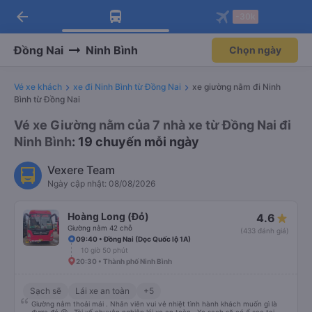
arrow_back
Tải app Vexere ngay!
Tải app Vexere
-30k
Mở app
Mở app
Nhận ưu đãi thành viên độc
-30k/ghế khi đặt vé máy bay qua
quyền
app
Đồng Nai
Ninh Bình
Chọn ngày
Vé xe khách
xe đi Ninh Bình từ Đồng Nai
xe giường nằm đi Ninh
Bình từ Đồng Nai
Vé xe Giường nằm của 7 nhà xe từ Đồng Nai đi
Ninh Bình
: 19 chuyến mỗi ngày
Vexere Team
Ngày cập nhật: 08/08/2026
Hoàng Long (Đỏ)
4.6
Giường nằm 42 chỗ
(433 đánh giá)
09:40 • Đồng Nai (Dọc Quốc lộ 1A)
10 giờ 50 phút
20:30 • Thành phố Ninh Bình
Sạch sẽ
Lái xe an toàn
+5
Giường nằm thoải mái . Nhân viên vui vẻ nhiệt tình hành khách muốn gì là