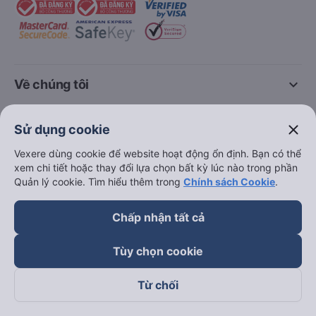
keyboard_arrow_down
Về chúng tôi
keyboard_arrow_down
Hỗ trợ
close
Sử dụng cookie
Vexere dùng cookie để website hoạt động ổn định. Bạn có thể
keyboard_arrow_down
Trở thành đối tác
xem chi tiết hoặc thay đổi lựa chọn bất kỳ lúc nào trong phần
Quản lý cookie. Tìm hiểu thêm trong
Chính sách Cookie
.
Đối tác thanh toán
Chấp nhận tất cả
Tùy chọn cookie
Từ chối