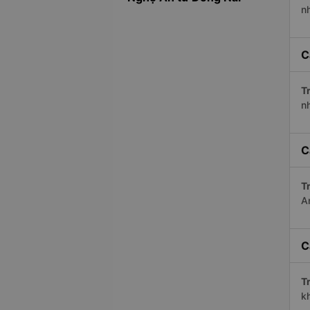
n
C
Tr
n
C
Tr
A
C
Tr
kh