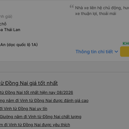
Nhà xe liên hệ chủ động, hướ
xe thuận lợi, thoải mái
nh giá)
chỗ
ba Thái Lan
KH
An (dọc quốc lộ 1A)
keyboard_arrow_down
Thông tin chi tiết
ừ Đồng Nai giá tốt nhất
từ Đồng Nai tốt nhất hiện nay 08/2026
ờng nằm đi Vinh từ Đồng Nai được đánh giá cao
i Vinh từ Đồng Nai uy tín
 Giường nằm đi Vinh từ Đồng Nai chất lượng
m đi Vinh từ Đồng Nai được yêu thích