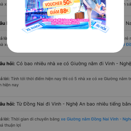
hà xe Hoàng Long (Đỏ), Tân Aba, Hoàng Long - Hà Nội. Xem danh s
âu hỏi:
Hãng Xe Giường nằm đi Vinh - Nghệ An từ Đồng Nai
ả lời:
Hãng xe Giường nằm đi Vinh - Nghệ An từ Đồng Nai có giá rẻ 
hà xe Ngọc Phát. Xem danh sách đầy đủ:
Xe đi Vinh - Nghệ An từ Đ
âu hỏi:
Có bao nhiêu nhà xe có Giường nằm đi Vinh - Nghệ
ả lời:
Tính tới thời điểm hiện nay thì có 5 nhà xe có xe Giường nằm 
n hiện nay
âu hỏi:
Từ Đồng Nai đi Vinh - Nghệ An bao nhiêu tiếng bằ
ả lời:
Thời gian di chuyển bằng
xe Giường nằm Đồng Nai Vinh - Ngh
á thuận lợi