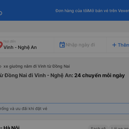
Đơn hàng của tôi
Mở bán vé trên Vexe
fo
Nơi đến
add
Nhập ngày đi
Thêm
xe giường nằm đi Vinh từ Đồng Nai
ừ Đồng Nai đi Vinh - Nghệ An
: 24 chuyến mỗi ngày
rống và ưu đãi khi đặt vé
- Hà Nội
Sạch sẽ
Lái xe an