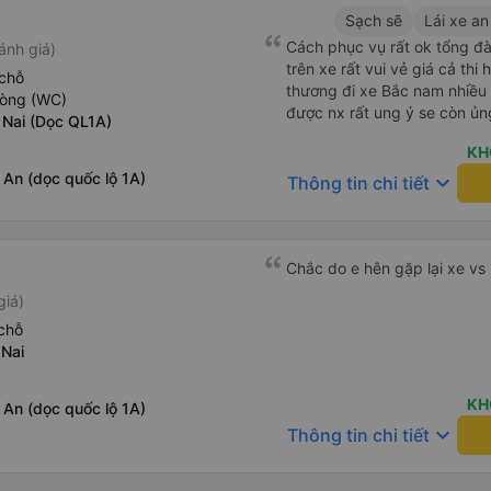
Sạch sẽ
Lái xe an
Cách phục vụ rất ok tổng đà
ánh giá)
trên xe rất vui vẻ giá cả thi
chỗ
thương đi xe Bắc nam nhiều 
hòng (WC)
được nx rất ung ý se còn ủn
 Nai (Dọc QL1A)
KH
An (dọc quốc lộ 1A)
keyboard_arrow_down
Thông tin chi tiết
Chắc do e hên gặp lại xe vs 
giá)
chỗ
 Nai
KH
An (dọc quốc lộ 1A)
keyboard_arrow_down
Thông tin chi tiết