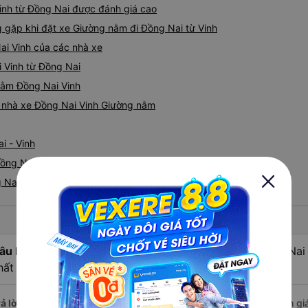
Vinh từ Đồng Nai được đánh giá cao
gặp khi đặt xe Giường nằm đi Đồng Nai từ Vinh
ai Vinh của các nhà xe
i Vinh từ Đồng Nai
 nằm Đồng Nai Vinh
iá nhà xe Đồng Nai Vinh Giường nằm
i - Vinh
ồng Nai nhanh và uy tín nhất
Nai đi Vinh
âu hỏi:
Nhà xe Giường nằm đi Vinh - Nghệ An từ Đồng Nai 
hất lượng tốt nhất?
ả lời:
Nhà xe Giường nằm đi Đồng Nai Vinh - Nghệ An được đánh giá 