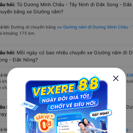
âu hỏi:
Từ Dương Minh Châu - Tây Ninh đi Đăk Song - Đắk
huyển bằng xe Giường nằm?
ả lời:
Đường di chuyển bằng
xe Giường nằm đi Dương Minh Châu - 
ài khoảng 175 km.
âu hỏi:
Mỗi ngày có bao nhiêu chuyến xe Giường nằm đi D
ong - Đắk Nông?
ả lời:
Tuyến đường
xe Giường nằm Dương Minh Châu - Tây Ninh Đă
ó khoảng 2 chuyến trên
Vexere.com
bắt đầu từ 15:00 đến 15:00 bởi 
e chạy có đầy đủ cả ban ngày, buổi trưa, buổi chiều, ban đêm
âu hỏi:
Nhà xe Giường nằm đi Đăk Song - Đắk Nông từ Dư
hạy sớm nhất?
ả lời:
Chuyến
Giường nằm Dương Minh Châu - Tây Ninh Đăk Song -