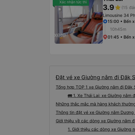
Xác nhận tức thì
3.9
star
(15 đá
Limousine 34 P
15:00 • Bến x
10h45m
01:45 • Bến 
Đặt vé xe Giường nằm đi Đăk 
Tổng hợp TOP 1 xe Giường nằm đi Đăk 
🚌 1. Xe Thái Lai: xe Giường nằm
Những thắc mắc mà hàng khách thường 
Thông tin đặt vé xe Giường nằm Dương
Giới thiệu về các dòng xe Giường nằm 
1. Giới thiệu các dòng xe Giườn