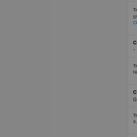
Tr
g
C
C
-
Tr
N
C
G
Tr
9