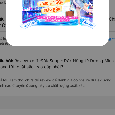
ào lúc 15:00 là của nhà xe Thái Lai.
âu hỏi:
Nhà xe đi Đăk Song - Đắk Nông từ Dương Minh Châu
hất?
ả lời:
Chuyến
Giường nằm Dương Minh Châu - Tây Ninh Đăk Song -
ất là vào lúc 15:00 là của nhà xe Thái Lai.
âu hỏi:
Review xe đi Đăk Song - Đắk Nông từ Dương Minh 
ượng tốt, xuất sắc, cao cấp nhất?
ả lời:
Tạm thời chưa đủ review để đánh giá có nhà xe đi Đăk Song 
inh nào ở tuyến đường này có chất lượng xuất sắc.