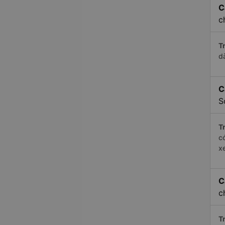
C
c
Tr
d
C
S
Tr
c
x
C
c
Tr