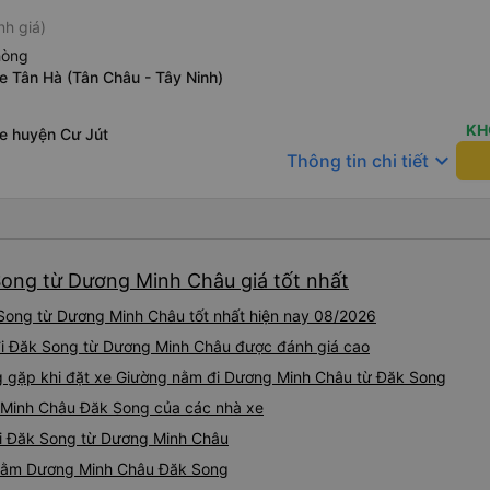
nh giá)
hòng
e Tân Hà (Tân Châu - Tây Ninh)
KH
xe huyện Cư Jút
keyboard_arrow_down
Thông tin chi tiết
Song từ Dương Minh Châu giá tốt nhất
Song từ Dương Minh Châu tốt nhất hiện nay 08/2026
 đi Đăk Song từ Dương Minh Châu được đánh giá cao
gặp khi đặt xe Giường nằm đi Dương Minh Châu từ Đăk Song
 Minh Châu Đăk Song của các nhà xe
đi Đăk Song từ Dương Minh Châu
g nằm Dương Minh Châu Đăk Song