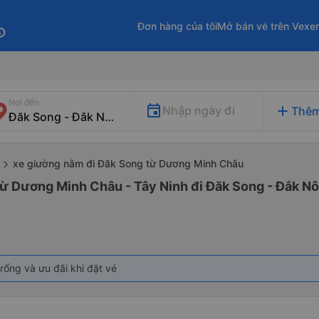
Đơn hàng của tôi
Mở bán vé trên Vexe
fo
Nơi đến
add
Nhập ngày đi
Thêm
xe giường nằm đi Đăk Song từ Dương Minh Châu
từ Dương Minh Châu - Tây Ninh đi Đăk Song - Đắk N
rống và ưu đãi khi đặt vé