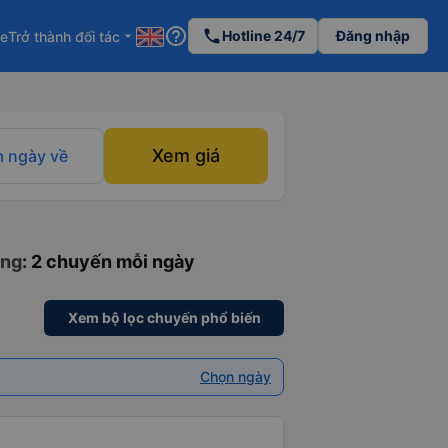
help_outline
phone
Hotline 24/7
Đăng nhập
re
Trở thành đối tác
arrow_drop_down
Xem giá
 ngày về
ông
: 2 chuyến mỗi ngày
Xem bộ lọc chuyến phổ biến
Chọn ngày