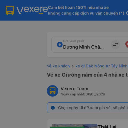
Cam kết hoàn 150% nếu nhà xe

không cung cấp dịch vụ vận chuyển (*)
in
Nơi xuất phát
import_export
Vé xe khách
xe đi Đăk Nông từ Tây Ninh
Vé xe Giường nằm của 4 nhà xe 
Vexere Team
Ngày cập nhật: 06/08/2026
Chọn ngày đi để xem giá vé, số ghế t
info
Thái Lai