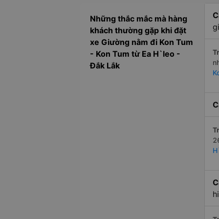
C
Những thắc mắc mà hàng
g
khách thường gặp khi đặt
xe Giường nằm đi Kon Tum
Tr
- Kon Tum từ Ea H`leo -
n
Đắk Lắk
K
C
Tr
2
H
C
h