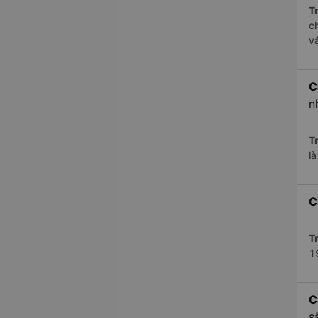
Tr
c
v
C
n
Tr
l
C
Tr
1
C
s