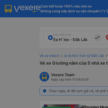
Cam kết hoàn 150% nếu nhà xe

không cung cấp dịch vụ vận chuyển (*)
in
Nơi xuất phát
import_export
Vé xe khách
xe đi Kon Tum từ Đắk Lắk
Vé xe Giường nằm của 5 nhà xe t
Vexere Team
Ngày cập nhật: 07/08/2026
Chọn ngày đi để xem giá vé, số ghế t
info
Phương Huy 