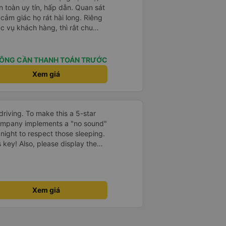
oàn toàn uy tín, hấp dẫn. Quan sát
ảm giác họ rát hài long. Riêng
ục vụ khách hàng, thì rât chu
ng xe các bạn phục vụ khách
n đại. (Tôi hiện làm việc vê dịch
n Tum, đt 0981197552).
ÔNG CẦN THANH TOÁN TRƯỚC
Xem giá
driving. To make this a 5-star
company implements a "no sound"
 night to respect those sleeping.
is key! Also, please display the
e the cabin for convenience. I
------ ​ Xe chất
t an toàn. Để dịch vụ hoàn hảo
 quy định rõ ràng về việc giữ im
Xem giá
ại) vào ban đêm để tránh làm
 Ngoài ra, nhà xe nên dán sẵn
 hành khách dễ dàng sử dụng.
à xe trong tương lai!