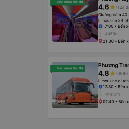
Xác nhận tức thì
4.6
star
(129 đ
Giường nằm 40 
Limousine 34 p
17:00 • Bến x
4h30m
21:30 • Bến 
Phương Tra
Xác nhận tức thì
4.8
star
(3990 
Limousine giườ
17:30 • Bến 
14h10m
07:40 • Bến 