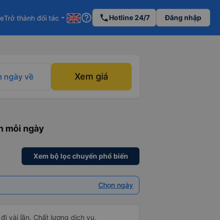
help_outline
phone
Hotline 24/7
Đăng nhập
re
Trở thành đối tác
arrow_drop_down
Xem giá
 ngày về
n mỗi ngày
Xem bộ lọc chuyến phổ biến
Chọn ngày
đi vài lần. Chất lượng dịch vụ,