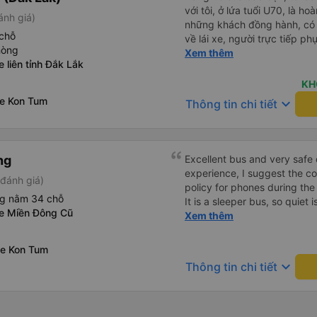
với tôi, ở lứa tuổi U70, là h
ánh giá)
những khách đồng hành, có c
chỗ
về lái xe, người trực tiếp ph
hòng
đáo. Đánh giá tổng thể: Hã
Xem thêm
e liên tỉnh Đắk Lắk
chuyên nghiệp, văn minh, hiệ
vụ pháp luật tại Phường Ko
KH
xe Kon Tum
keyboard_arrow_down
Thông tin chi tiết
ng
Excellent bus and very safe 
experience, I suggest the 
đánh giá)
policy for phones during the
ng nằm 34 chỗ
It is a sleeper bus, so quiet 
xe Miền Đông Cũ
Wi-Fi password clearly insid
Xem thêm
would definitely ride with them again! --------
lượng tốt và tài xế lái xe rấ
xe Kon Tum
hơn, tôi góp ý nhà xe nên có
keyboard_arrow_down
Thông tin chi tiết
lặng (tắt âm thanh điện tho
phiền hành khách khác ngủ.
mật khẩu Wi-Fi trong xe để
Tôi vẫn sẽ tiếp tục ủng hộ nh