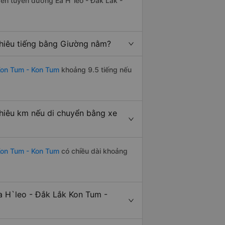
trên tuyến đường Ea H`leo - Đắk Lắk -
hiêu tiếng bằng Giường nằm?
Kon Tum - Kon Tum
khoảng 9.5 tiếng nếu
hiêu km nếu di chuyển bằng xe
Kon Tum - Kon Tum
có chiều dài khoảng
 H`leo - Đắk Lắk Kon Tum -