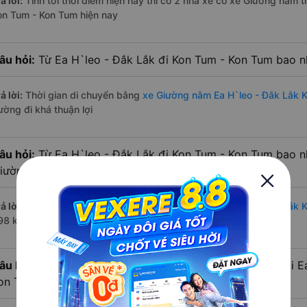
ả lời:
Tính tới thời điểm hiện nay thì có 2 nhà xe có xe Giường nằm 
on Tum - Kon Tum hiện nay
âu hỏi:
Từ Ea H`leo - Đắk Lắk đi Kon Tum - Kon Tum bao n
ả lời:
Thời gian di chuyển bằng
xe Giường nằm Ea H`leo - Đắk Lắk 
ường đi khá thuận lợi
âu hỏi:
Từ Ea H`leo - Đắk Lắk đi Kon Tum - Kon Tum bao n
iường nằm?
ả lời:
Đường di chuyển bằng
xe Giường nằm đi Ea H`leo - Đắk Lắk 
98 km.
âu hỏi:
Mỗi ngày có bao nhiêu chuyến xe Giường nằm đi Ea
on Tum?