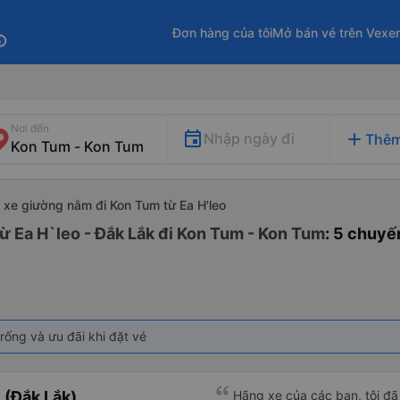
Đơn hàng của tôi
Mở bán vé trên Vexe
fo
Nơi đến
add
Nhập ngày đi
Thêm
xe giường nằm đi Kon Tum từ Ea H'leo
ừ Ea H`leo - Đắk Lắk đi Kon Tum - Kon Tum
: 5 chuyế
rống và ưu đãi khi đặt vé
(Đắk Lắk)
Hãng xe của các bạn, tôi đã 