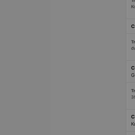
Tr
K
C
Tr
đ
C
G
Tr
3
C
K