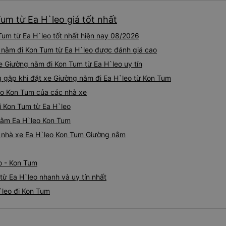
um từ Ea H`leo giá tốt nhất
um từ Ea H`leo tốt nhất hiện nay 08/2026
 nằm đi Kon Tum từ Ea H`leo được đánh giá cao
e Giường nằm đi Kon Tum từ Ea H`leo uy tín
gặp khi đặt xe Giường nằm đi Ea H`leo từ Kon Tum
eo Kon Tum của các nhà xe
i Kon Tum từ Ea H`leo
 nằm Ea H`leo Kon Tum
iá nhà xe Ea H`leo Kon Tum Giường nằm
o - Kon Tum
ừ Ea H`leo nhanh và uy tín nhất
`leo đi Kon Tum