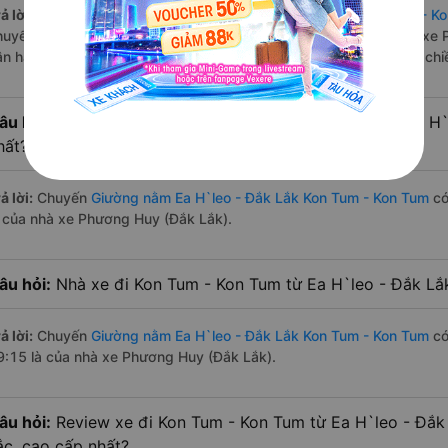
ả lời:
Tuyến đường
xe Giường nằm Ea H`leo - Đắk Lắk Kon Tum - K
huyến trên
Vexere.com
bắt đầu từ 7:00 đến 19:15 bởi 2 nhà xe: xe
ận hành. Các giờ xe chạy có đầy đủ cả ban ngày, buổi trưa, buổi ch
âu hỏi:
Nhà xe Giường nằm đi Kon Tum - Kon Tum từ Ea H`
hất?
ả lời:
Chuyến
Giường nằm Ea H`leo - Đắk Lắk Kon Tum - Kon Tum
có
à của nhà xe Phương Huy (Đắk Lắk).
âu hỏi:
Nhà xe đi Kon Tum - Kon Tum từ Ea H`leo - Đắk Lắk
ả lời:
Chuyến
Giường nằm Ea H`leo - Đắk Lắk Kon Tum - Kon Tum
có
9:15 là của nhà xe Phương Huy (Đắk Lắk).
âu hỏi:
Review xe đi Kon Tum - Kon Tum từ Ea H`leo - Đắk 
ắc, cao cấp nhất?