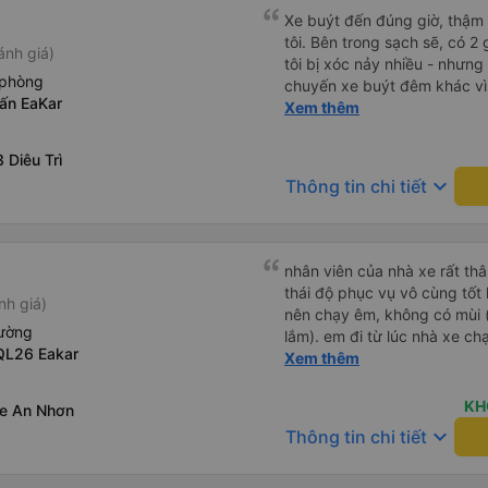
Xe buýt đến đúng giờ, thậm
tôi. Bên trong sạch sẽ, có 2
ánh giá)
tôi bị xóc nảy nhiều - nhưng
 phòng
chuyến xe buýt đêm khác vì đ
rấn EaKar
chung, tôi hài lòng.
Xem thêm
 Diêu Trì
keyboard_arrow_down
Thông tin chi tiết
nhân viên của nhà xe rất thâ
thái độ phục vụ vô cùng tốt 
nh giá)
nên chạy êm, không có mùi (
iường
lắm). em đi từ lúc nhà xe c
QL26 Eakar
cơ, nay có xe 34p chắc em đ
Xem thêm
KH
xe An Nhơn
keyboard_arrow_down
Thông tin chi tiết