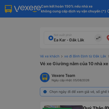
Cam kết hoàn 150% nếu nhà xe

không cung cấp dịch vụ vận chuyển (*)
in
Nơi xuất phát
import_export
Vé xe khách
xe đi Bình Định từ Đắk Lắk
Vé xe Giường nằm của 10 nhà xe t
Vexere Team
Ngày cập nhật: 05/08/2026
Chọn ngày đi để xem giá vé, số ghế t
info
Quý Thảo (Đ