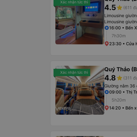
Xác nhận tức thì
4.5
star
(611 đ
Limousine giườ
Limousine giườ
16:00 • Bến 
7h30m
23:30 • Cửa 
Quý Thảo (B
Xác nhận tức thì
4.8
star
(311 đ
Giường nằm 36 
09:00 • Thị T
5h20m
14:20 • Bến 