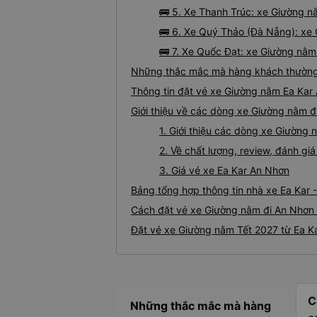
🚌 5. Xe Thanh Trúc: xe Giường n
🚌 6. Xe Quý Thảo (Đà Nẵng): xe 
🚌 7. Xe Quốc Đạt: xe Giường nằm
Những thắc mắc mà hàng khách thường 
Thông tin đặt vé xe Giường nằm Ea Kar
Giới thiệu về các dòng xe Giường nằm đ
1. Giới thiệu các dòng xe Giường
2. Về chất lượng, review, đánh g
3. Giá vé xe Ea Kar An Nhơn
Bảng tổng hợp thông tin nhà xe Ea Kar 
Cách đặt vé xe Giường nằm đi An Nhơn t
Đặt vé xe Giường nằm Tết 2027 từ Ea K
C
Những thắc mắc mà hàng