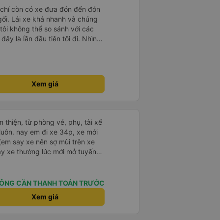
 chí còn có xe đưa đón đến đón
 gối. Lái xe khá nhanh và chúng
 tôi không thể so sánh với các
ây là lần đầu tiên tôi đi. Nhìn
Xem giá
n thiện, từ phòng vé, phụ, tài xế
luôn. nay em đi xe 34p, xe mới
em say xe nên sợ mùi trên xe
hạy xe thường lúc mới mở tuyến
i nhiều hơn
ÔNG CẦN THANH TOÁN TRƯỚC
Xem giá