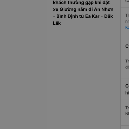
c
khách thường gặp khi đặt
xe Giường nằm đi An Nhơn
Tr
- Bình Định từ Ea Kar - Đắk
n
Lắk
K
C
Tr
đ
C
h
Tr
N