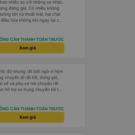
hơn nhiều so với những xe khác.
hưng đáng giá. Có nhiều không
ường lớn và thoải mái, hai chai
 điều hòa không khí ngay tại chỗ
hân viên thân thiện và tài xế lái
sạc điện thoại và Wi-Fi (mặc dù
ũng ổn định).
ÔNG CẦN THANH TOÁN TRƯỚC
Xem giá
rước đó nhưng rất bất ngờ vì hôm
ng chuyến đi rất tốt, đúng giờ,
tài xế và phụ xe nói chuyện rất
òn hỗ trợ xe trung chuyển tới tận
g nhà xe duy trì được chất lượng
ÔNG CẦN THANH TOÁN TRƯỚC
Xem giá