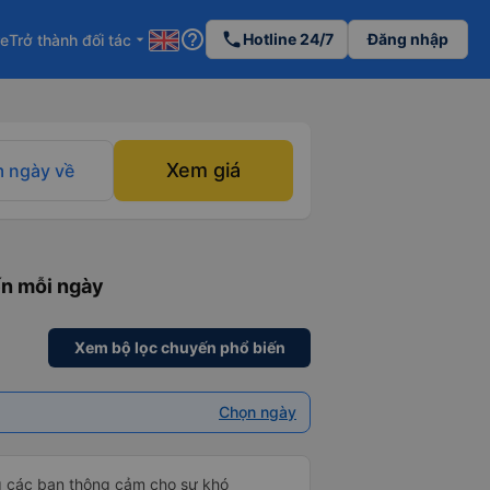
help_outline
phone
Hotline 24/7
Đăng nhập
re
Trở thành đối tác
arrow_drop_down
Xem giá
 ngày về
ến mỗi ngày
Xem bộ lọc chuyến phổ biến
Chọn ngày
g các bạn thông cảm cho sự khó