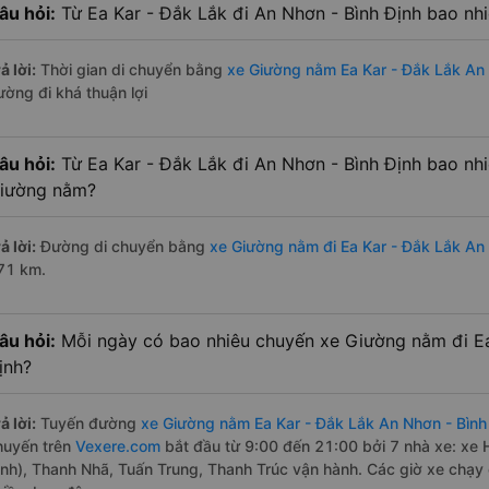
âu hỏi:
Từ Ea Kar - Đắk Lắk đi An Nhơn - Bình Định bao nh
ả lời:
Thời gian di chuyển bằng
xe Giường nằm Ea Kar - Đắk Lắk An 
ường đi khá thuận lợi
âu hỏi:
Từ Ea Kar - Đắk Lắk đi An Nhơn - Bình Định bao nh
iường nằm?
ả lời:
Đường di chuyển bằng
xe Giường nằm đi Ea Kar - Đắk Lắk An 
71 km.
âu hỏi:
Mỗi ngày có bao nhiêu chuyến xe Giường nằm đi Ea
ịnh?
ả lời:
Tuyến đường
xe Giường nằm Ea Kar - Đắk Lắk An Nhơn - Bình
huyến trên
Vexere.com
bắt đầu từ 9:00 đến 21:00 bởi 7 nhà xe: xe
ịnh), Thanh Nhã, Tuấn Trung, Thanh Trúc vận hành. Các giờ xe chạy 