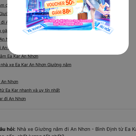
ằm đi An Nhơn từ Ea Kar được đánh giá cao
Giường nằm đi An Nhơn từ Ea Kar uy tín
 đi An Nhơn từ Ea Kar chất lượng
gặp khi đặt xe Giường nằm đi Ea Kar từ An Nhơn
 An Nhơn của các nhà xe
i An Nhơn từ Ea Kar
 nằm Ea Kar An Nhơn
iá nhà xe Ea Kar An Nhơn Giường nằm
- An Nhơn
ừ Ea Kar nhanh và uy tín nhất
ar đi An Nhơn
âu hỏi:
Nhà xe Giường nằm đi An Nhơn - Bình Định từ Ea K