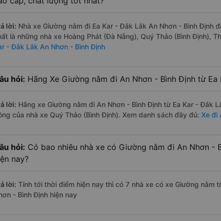
ao cấp, chất lượng tốt nhất?
ả lời:
Nhà xe Giường nằm đi Ea Kar - Đắk Lắk An Nhơn - Bình Định đ
hất là những nhà xe Hoàng Phát (Đà Nẵng), Quý Thảo (Bình Định), 
ar - Đắk Lắk An Nhơn - Bình Định
âu hỏi:
Hãng Xe Giường nằm đi An Nhơn - Bình Định từ Ea K
ả lời:
Hãng xe Giường nằm đi An Nhơn - Bình Định từ Ea Kar - Đắk Lắ
ồng của nhà xe Quý Thảo (Bình Định). Xem danh sách đầy đủ:
Xe đi
âu hỏi:
Có bao nhiêu nhà xe có Giường nằm đi An Nhơn - Bì
iện nay?
ả lời:
Tính tới thời điểm hiện nay thì có 7 nhà xe có xe Giường nằm 
hơn - Bình Định hiện nay