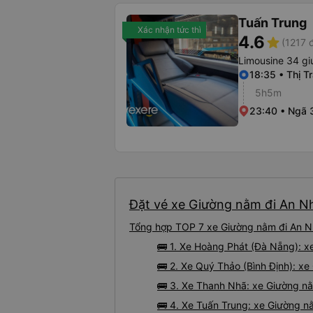
Tuấn Trung
Xác nhận tức thì
4.6
star
(1217 
Limousine 34 g
18:35 • Thị T
5h5m
23:40 • Ngã 3
Đặt vé xe Giường nằm đi An Nh
Tổng hợp TOP 7 xe Giường nằm đi An Nh
🚌 1. Xe Hoàng Phát (Đà Nẵng): x
🚌 2. Xe Quý Thảo (Bình Định): xe
🚌 3. Xe Thanh Nhã: xe Giường nằ
🚌 4. Xe Tuấn Trung: xe Giường n