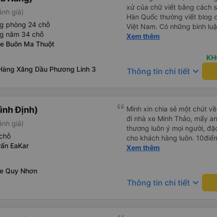
xử của chữ viết bằng cách 
ánh giá)
Hàn Quốc thường viết blog c
ng phòng 24 chỗ
Việt Nam. Có những bình lu
ng nằm 34 chỗ
bình luận khen vất vả nên tôi
Xem thêm
Xe Buôn Ma Thuột
lắng vô ích. Rất thoải mái và
sạch sẽ, tài xế rất thân thi
KH
thơm nữa. Mình đề cử bài này. 제 리뷰를 보시게 되는
Hàng Xăng Dầu Phương Linh 3
keyboard_arrow_down
Thông tin chi tiết
들께 정보를 드리자면 저는 
다. 같은 회사라도 버스마다 
탄 버스는 쾌적하고 좋았어요.
다. 뭐 경적소리야 베트남에
ình Định)
Mình xin chia sẻ một chút về
요. 기사님 친절하시구요, 버스
đi nhà xe Minh Thảo, mấy an
ánh giá)
객들도 버스안에서 담배피는 사람 없어요 휴
thương luôn ý mọi người, đặc
도 저 있는지 없는지 체크해보고
chỗ
cho khách hàng luôn. 10điể
다리를 쭉 펴지는 못해요. 뭐
rấn EaKar
<333333333333
Xem thêm
습니다 : )
xe Quy Nhơn
keyboard_arrow_down
Thông tin chi tiết