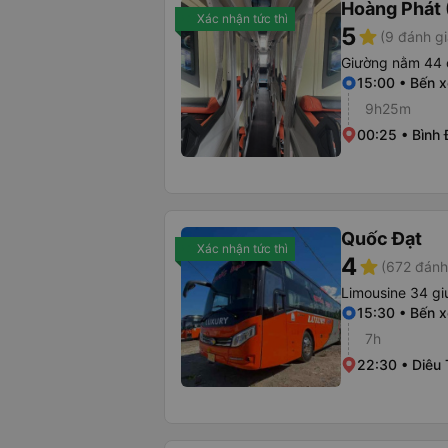
Hoàng Phát 
Xác nhận tức thì
5
star
(9 đánh gi
Giường nằm 44 
15:00 • Bến 
9h25m
00:25 • Bình 
Quốc Đạt
Xác nhận tức thì
4
star
(672 đánh
Limousine 34 gi
15:30 • Bến 
7h
22:30 • Diêu 