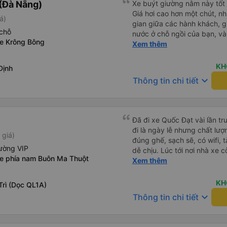
(Đà Nẵng)
Xe buýt giường nằm này tốt 
Giá hơi cao hơn một chút, n
á)
gian giữa các hành khách, gi
chỗ
nước ở chỗ ngồi của bạn, và
xe Krông Bông
ngồi mà bạn có thể bật tắt. N
Xem thêm
xe êm ái. Có ổ cắm điện để 
kết nối không phải lúc nào c
KH
Định
keyboard_arrow_down
Thông tin chi tiết
Đã đi xe Quốc Đạt vài lần t
đi là ngày lễ nhưng chất lượ
 giá)
đúng ghế, sạch sẽ, có wifi, 
ường VIP
dễ chịu. Lúc tới nơi nhà xe c
xe phía nam Buôn Ma Thuột
nhà. 10đ cho nhà xe, hy vọn
Xem thêm
này. Cảm ơn
KH
Trì (Dọc QL1A)
keyboard_arrow_down
Thông tin chi tiết