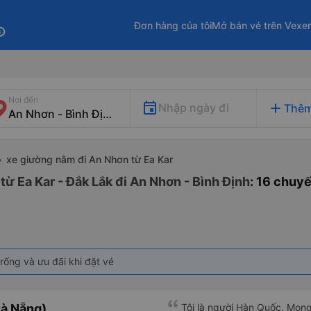
Đơn hàng của tôi
Mở bán vé trên Vexe
fo
Nơi đến
add
Nhập ngày đi
Thêm
xe giường nằm đi An Nhơn từ Ea Kar
ừ Ea Kar - Đắk Lắk đi An Nhơn - Bình Định
: 16 chuy
rống và ưu đãi khi đặt vé
à Nẵng)
Tôi là người Hàn Quốc. Mon