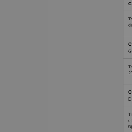
C
Tr
đ
C
G
Tr
2
C
Đ
Tr
c
Đ