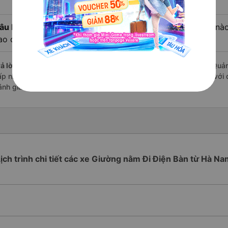
âu hỏi:
Review xe đi Điện Bàn - Quảng Nam từ Hà Nam nào c
ao cấp nhất?
ả lời:
Những hãng có loại xe Giường nằm đi Hà Nam Điện Bàn - Quản
ấp nhất là nhà xe Bình Tâm đi Điện Bàn - Quảng Nam từ Hà Nam với 
ánh giá của khách hàng).
ịch trình chi tiết các xe Giường nằm Đi Điện Bàn từ Hà N