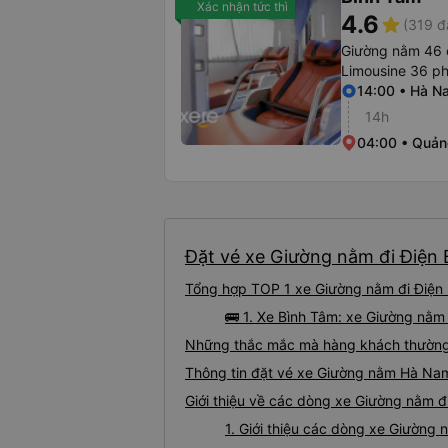
Xác nhận tức thì
4.6
star
(319 đ
Giường nằm 46 
Limousine 36 p
14:00 • Hà N
14h
04:00 • Quản
Đặt vé xe Giường nằm đi Điện 
Tổng hợp TOP 1 xe Giường nằm đi Điện 
🚌 1. Xe Bình Tâm: xe Giường nằm
Những thắc mắc mà hàng khách thường 
Thông tin đặt vé xe Giường nằm Hà Na
Giới thiệu về các dòng xe Giường nằm 
1. Giới thiệu các dòng xe Giường