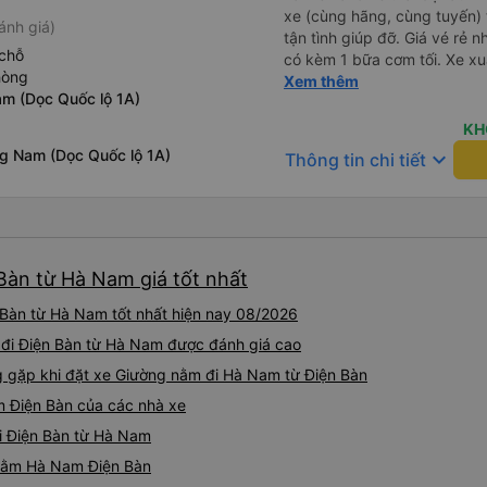
xe (cùng hãng, cùng tuyến) t
ánh giá)
tận tình giúp đỡ. Giá vé rẻ n
chỗ
có kèm 1 bữa cơm tối. Xe xuấ
hòng
nhưng do bão nên trời mưa r
Xem thêm
am (Dọc Quốc lộ 1A)
99/10
KH
g Nam (Dọc Quốc lộ 1A)
keyboard_arrow_down
Thông tin chi tiết
Bàn từ Hà Nam giá tốt nhất
Bàn từ Hà Nam tốt nhất hiện nay 08/2026
 đi Điện Bàn từ Hà Nam được đánh giá cao
gặp khi đặt xe Giường nằm đi Hà Nam từ Điện Bàn
m Điện Bàn của các nhà xe
đi Điện Bàn từ Hà Nam
 nằm Hà Nam Điện Bàn