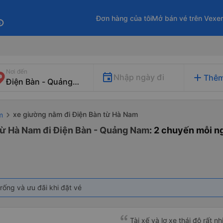
Đơn hàng của tôi
Mở bán vé trên Vexe
fo
Nơi đến
add
Nhập ngày đi
Thêm
xe giường nằm đi Điện Bàn từ Hà Nam
m
từ Hà Nam đi Điện Bàn - Quảng Nam
: 2 chuyến mỗi n
rống và ưu đãi khi đặt vé
Tài xế và lơ xe thái độ rất n