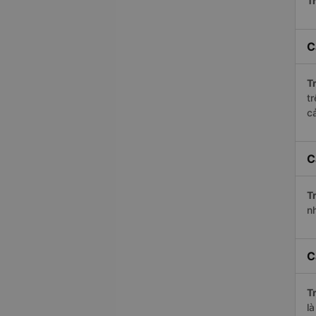
Tr
C
Tr
t
c
C
Tr
n
C
Tr
l