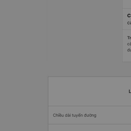
C
c
Tr
c
đ
L
Chiều dài tuyến đường