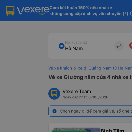
Cam kết hoàn 150% nếu nhà xe

không cung cấp dịch vụ vận chuyển (*)
in
Nơi xuất phát
import_export
Vé xe khách
xe đi Quảng Nam từ Hà Na
Vé xe Giường nằm của 4 nhà xe 
Vexere Team
Ngày cập nhật: 07/08/2026
Chọn ngày đi để xem giá vé, số ghế t
info
Bình Tâm