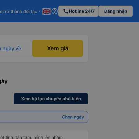
help_outline
phone
Hotline 24/7
Đăng nhập
re
Trở thành đối tác
arrow_drop_down
Xem giá
 ngày về
gày
Xem bộ lọc chuyến phổ biến
Chọn ngày
hiệt tình, tận tâm, mình lên nhầm