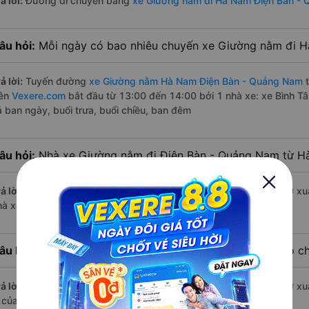
ả lời:
Đường di chuyển bằng
xe Giường nằm đi Hà Nam Điện Bàn -
âu hỏi:
Mỗi ngày có bao nhiêu chuyến xe Giường nằm đi 
ả lời:
Tuyến đường
xe Giường nằm Hà Nam Điện Bàn - Quảng Nam
t
rên
Vexere.com
bắt đầu từ 13:00 đến 14:00 bởi 1 nhà xe: xe Bình T
ả ban ngày, buổi trưa, buổi chiều, ban đêm
âu hỏi:
Nhà xe Giường nằm đi Điện Bàn - Quảng Nam từ H
ả lời:
Chuyến
Giường nằm Hà Nam Điện Bàn - Quảng Nam
có giờ xu
hà xe Bình Tâm.
âu hỏi:
Nhà xe đi Điện Bàn - Quảng Nam từ Hà Nam nào ch
ả lời:
Chuyến
Giường nằm Hà Nam Điện Bàn - Quảng Nam
có giờ xuấ
à của nhà xe Bình Tâm.