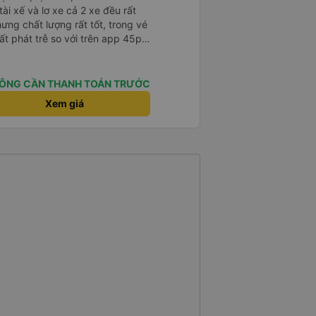
ài xế và lơ xe cả 2 xe đều rất
hưng chất lượng rất tốt, trong vé
t phát trễ so với trên app 45p,
ất to, có thể thông cảm được.
ÔNG CẦN THANH TOÁN TRƯỚC
Xem giá