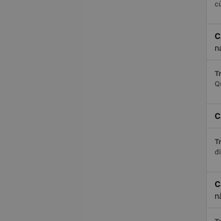
c
C
n
Tr
Q
C
Tr
đi
C
n