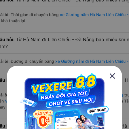
ả lời:
Thời gian di chuyển bằng
xe Giường nằm Hà Nam Liên Chiểu 
 khá thuận lợi
âu hỏi:
Từ Hà Nam đi Liên Chiểu - Đà Nẵng bao nhiêu km 
ằm?
ả lời:
Đường di chuyển bằng
xe Giường nằm đi Hà Nam Liên Chiểu 
âu hỏi:
Mỗi ngày có bao nhiêu chuyến xe Giường nằm đi H
ả lời:
Tuyến đường
xe Giường nằm Hà Nam Liên Chiểu - Đà Nẵng
tr
rên
Vexere.com
bắt đầu từ 13:00 đến 18:45 bởi 2 nhà xe: xe Bình Tâ
hạy có đầy đủ cả ban ngày, buổi trưa, buổi chiều, ban đêm
âu hỏi:
Nhà xe Giường nằm đi Liên Chiểu - Đà Nẵng từ Hà