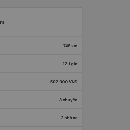
am
745 km
12.1 giờ
502.900 VNĐ
3 chuyến
2 nhà xe