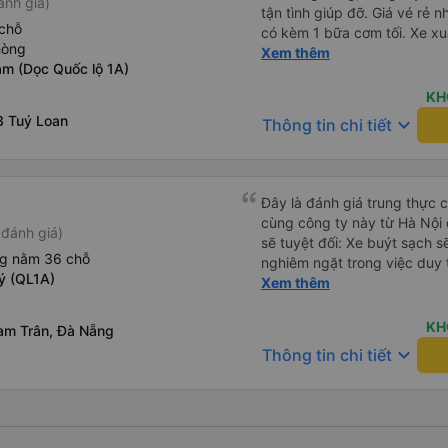
ánh giá)
tận tình giúp đỡ. Giá vé rẻ n
chỗ
có kèm 1 bữa cơm tối. Xe xuấ
hòng
nhưng do bão nên trời mưa r
Xem thêm
am (Dọc Quốc lộ 1A)
99/10
KH
3 Tuý Loan
keyboard_arrow_down
Thông tin chi tiết
Đây là đánh giá trung thực củ
cùng công ty này từ Hà Nội
đánh giá)
sẽ tuyệt đối: Xe buýt sạch s
ng nằm 36 chỗ
nghiêm ngặt trong việc duy 
ý (QL1A)
phép ăn trên xe. Đây là lần đ
Xem thêm
đến vấn đề sạch sẽ như vậy 
xe buýt đều trông mới và sạc
KH
am Trân, Đà Nẵng
trên xe hoạt động hoàn hảo 
keyboard_arrow_down
Thông tin chi tiết
sạc: Có sẵn cổng sạc USB v
tiên tôi thấy. • Môi trường 
bật đèn không cần thiết hoặc
thư giãn và ngủ trong suốt h
xuyên: Họ lên lịch dừng thư