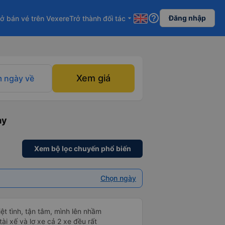
help_outline
Đăng nhập
ở bán vé trên Vexere
Trở thành đối tác
arrow_drop_down
Xem giá
 ngày về
ày
Xem bộ lọc chuyến phổ biến
Chọn ngày
hiệt tình, tận tâm, mình lên nhầm
ài xế và lơ xe cả 2 xe đều rất