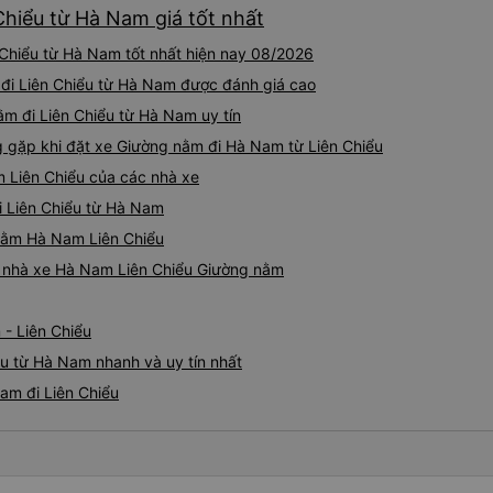
Chiểu từ Hà Nam giá tốt nhất
mọi người. Điểm chưa tốt: •
chót: Vài giờ trước khi khởi 
Chiểu từ Hà Nam tốt nhất hiện nay 08/2026
điểm đón đã được thay đổi 
khoảng 30 phút. Tuy nhiên, 
 đi Liên Chiểu từ Hà Nam được đánh giá cao
VND, tôi thấy công bằng. • T
ằm đi Liên Chiểu từ Hà Nam uy tín
không thực sự thân thiện h
gặp khi đặt xe Giường nằm đi Hà Nam từ Liên Chiểu
mức không thể chịu nổi. • X
chúng tôi chuyển sang xe b
 Liên Chiểu của các nhà xe
mình ở Đà Nẵng, xe quá đông
i Liên Chiểu từ Hà Nam
ghế nhựa ở lối đi giữa, điều
Mặc dù có một vài bất tiện nh
 nằm Hà Nam Liên Chiểu
cực với công ty này. Đây là 
iá nhà xe Hà Nam Liên Chiểu Giường nằm
từng sử dụng ở Việt Nam. Sự
tạo nên sự khác biệt đáng kể
cho bất kỳ ai đi tuyến đườn
- Liên Chiểu
u từ Hà Nam nhanh và uy tín nhất
am đi Liên Chiểu