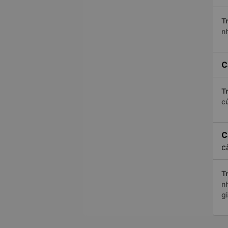
Tr
n
C
Tr
c
C
c
Tr
n
g