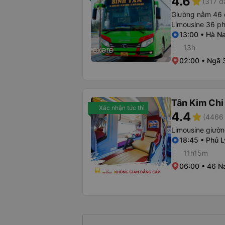
4.6
star
(317 đ
Giường nằm 46 
Limousine 36 p
13:00 • Hà N
13h
02:00 • Ngã 
Tân Kim Chi
Xác nhận tức thì
4.4
star
(4466 
Limousine giườ
18:45 • Phủ L
11h15m
06:00 • 46 N