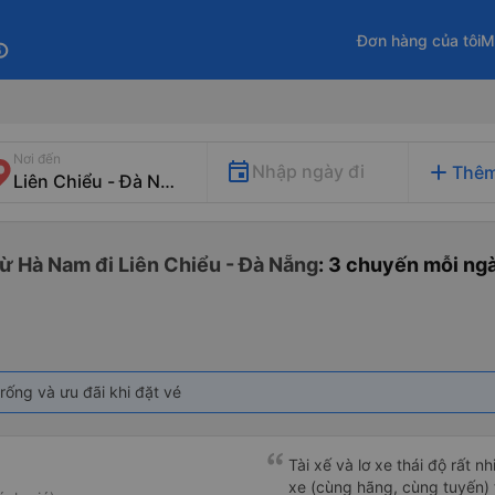
Đơn hàng của tôi
M
fo
Nơi đến
add
Nhập ngày đi
Thêm
ừ Hà Nam đi Liên Chiểu - Đà Nẵng
: 3 chuyến mỗi ng
rống và ưu đãi khi đặt vé
Tài xế và lơ xe thái độ rất n
xe (cùng hãng, cùng tuyến) t