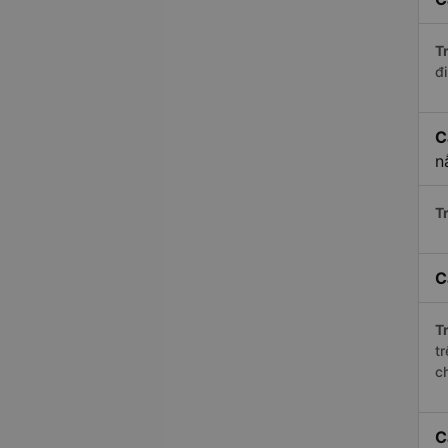
Tr
đi
C
n
Tr
C
Tr
t
c
C