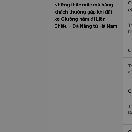
C
Những thắc mắc mà hàng
c
khách thường gặp khi đặt
xe Giường nằm đi Liên
Tr
Chiểu - Đà Nẵng từ Hà Nam
n
C
Tr
c
C
Tr
Đ
C