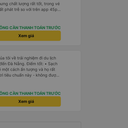
hưng chất lượng rất tốt, trong vé
t phát trễ so với trên app 45p,
ất to, có thể thông cảm được.
ÔNG CẦN THANH TOÁN TRƯỚC
Xem giá
a tôi về trải nghiệm đi du lịch
 đến Đà Nẵng. Điểm tốt: • Sạch
ẽ một cách ấn tượng và họ rất
trì tiêu chuẩn này - không được
ầu tiên tôi thấy sự chú trọng
ở Việt Nam. Mọi thứ bên trong
h sẽ. • WiFi đáng tin cậy: WiFi
ÔNG CẦN THANH TOÁN TRƯỚC
trong suốt chuyến đi. • Tùy chọn
Xem giá
à USB-C, đây cũng là lần đầu
yên tĩnh và thanh bình: Họ không
 bật nhạc lớn, giúp tôi dễ dàng
ành trình. • Dừng vệ sinh thường
ờng xuyên, tạo sự thuận tiện cho