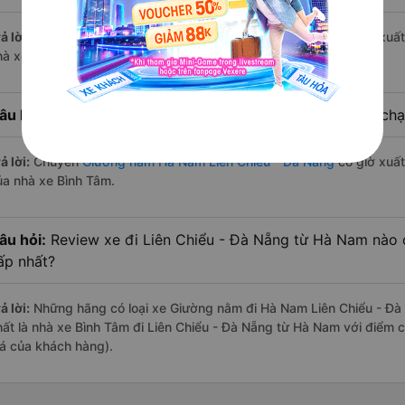
ả lời:
Chuyến
Giường nằm Hà Nam Liên Chiểu - Đà Nẵng
có giờ xuất
hà xe Bình Tâm.
âu hỏi:
Nhà xe đi Liên Chiểu - Đà Nẵng từ Hà Nam nào chạy
ả lời:
Chuyến
Giường nằm Hà Nam Liên Chiểu - Đà Nẵng
có giờ xuất
ủa nhà xe Bình Tâm.
âu hỏi:
Review xe đi Liên Chiểu - Đà Nẵng từ Hà Nam nào c
ấp nhất?
ả lời:
Những hãng có loại xe Giường nằm đi Hà Nam Liên Chiểu - Đà 
hất là nhà xe Bình Tâm đi Liên Chiểu - Đà Nẵng từ Hà Nam với điểm 
iá của khách hàng).