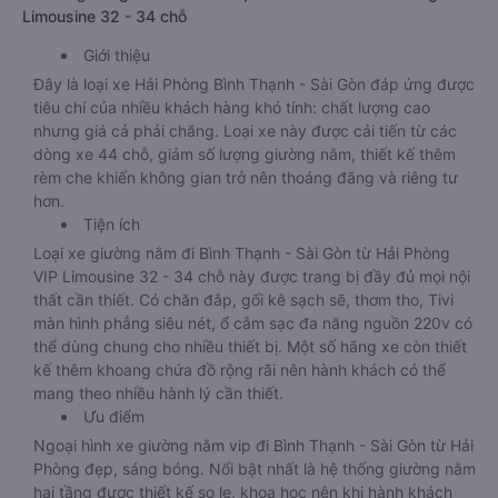
Limousine 32 - 34 chỗ
Giới thiệu
Đây là loại xe Hải Phòng Bình Thạnh - Sài Gòn đáp ứng được
tiêu chí của nhiều khách hàng khó tính: chất lượng cao
nhưng giá cả phải chăng. Loại xe này được cải tiến từ các
dòng xe 44 chỗ, giảm số lượng giường nằm, thiết kế thêm
rèm che khiến không gian trở nên thoáng đãng và riêng tư
hơn.
Tiện ích
Loại xe giường nằm đi Bình Thạnh - Sài Gòn từ Hải Phòng
VIP Limousine 32 - 34 chỗ này được trang bị đầy đủ mọi nội
thất cần thiết. Có chăn đắp, gối kê sạch sẽ, thơm tho, Tivi
màn hình phẳng siêu nét, ổ cắm sạc đa năng nguồn 220v có
thể dùng chung cho nhiều thiết bị. Một số hãng xe còn thiết
kế thêm khoang chứa đồ rộng rãi nên hành khách có thể
mang theo nhiều hành lý cần thiết.
Ưu điểm
Ngoại hình xe giường nằm vip đi Bình Thạnh - Sài Gòn từ Hải
Phòng đẹp, sáng bóng. Nổi bật nhất là hệ thống giường nằm
hai tầng được thiết kế so le, khoa học nên khi hành khách