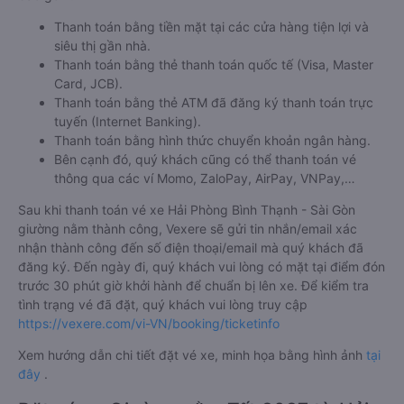
Thanh toán bằng tiền mặt tại các cửa hàng tiện lợi và
siêu thị gần nhà.
Thanh toán bằng thẻ thanh toán quốc tế (Visa, Master
Card, JCB).
Thanh toán bằng thẻ ATM đã đăng ký thanh toán trực
tuyến (Internet Banking).
Thanh toán bằng hình thức chuyển khoản ngân hàng.
Bên cạnh đó, quý khách cũng có thể thanh toán vé
thông qua các ví Momo, ZaloPay, AirPay, VNPay,…
Sau khi thanh toán vé xe Hải Phòng Bình Thạnh - Sài Gòn
giường nằm thành công, Vexere sẽ gửi tin nhắn/email xác
nhận thành công đến số điện thoại/email mà quý khách đã
đăng ký. Đến ngày đi, quý khách vui lòng có mặt tại điểm đón
trước 30 phút giờ khởi hành để chuẩn bị lên xe. Để kiểm tra
tình trạng vé đã đặt, quý khách vui lòng truy cập
https://vexere.com/vi-VN/booking/ticketinfo
Xem hướng dẫn chi tiết đặt vé xe, minh họa bằng hình ảnh
tại
đây
.