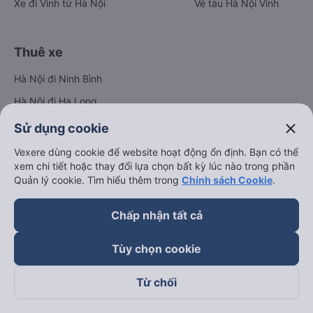
Xe đi Vinh từ Hà Nội
Vé tàu Hà Nội Vinh
Thuê xe
Hà Nội đi Ninh Bình
Hà Nội đi Hạ Long
Hà Nội đi Sa Pa
close
Sử dụng cookie
Hà Nội đi Tam Đảo
Vexere dùng cookie để website hoạt động ổn định. Bạn có thể
xem chi tiết hoặc thay đổi lựa chọn bất kỳ lúc nào trong phần
Đà Nẵng đi Hội An
Quản lý cookie. Tìm hiểu thêm trong
Chính sách Cookie
.
Đà Nẵng đi Huế
Hải Phòng đi Hà Nội
Chấp nhận tất cả
Xem tất cả tuyến đường
Tùy chọn cookie
Từ chối