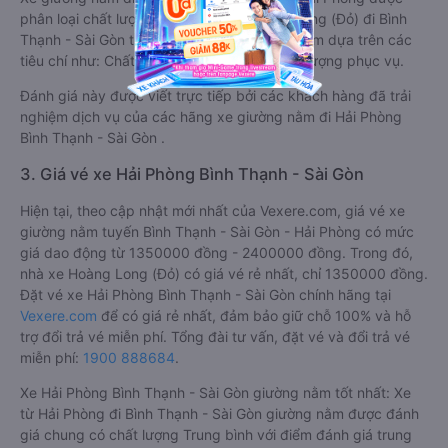
phân loại chất lượng tốt nhất là xe Hoàng Long (Đỏ) đi Bình
Thạnh - Sài Gòn từ Hải Phòng đạt 4.6 / 5 điểm dựa trên các
tiêu chí như: Chất lượng xe, Đúng giờ, Chất lượng phục vụ.
Đánh giá này được viết trực tiếp bởi các khách hàng đã trải
nghiệm dịch vụ của các hãng xe giường nằm đi Hải Phòng
Bình Thạnh - Sài Gòn .
3. Giá vé xe Hải Phòng Bình Thạnh - Sài Gòn
Hiện tại, theo cập nhật mới nhất của Vexere.com, giá vé xe
giường nằm tuyến Bình Thạnh - Sài Gòn - Hải Phòng có mức
giá dao động từ 1350000 đồng - 2400000 đồng. Trong đó,
nhà xe Hoàng Long (Đỏ) có giá vé rẻ nhất, chỉ 1350000 đồng.
Đặt vé xe Hải Phòng Bình Thạnh - Sài Gòn chính hãng tại
Vexere.com
để có giá rẻ nhất, đảm bảo giữ chỗ 100% và hỗ
trợ đổi trả vé miễn phí. Tổng đài tư vấn, đặt vé và đổi trả vé
miễn phí:
1900 888684
.
Xe Hải Phòng Bình Thạnh - Sài Gòn giường nằm tốt nhất: Xe
từ Hải Phòng đi Bình Thạnh - Sài Gòn giường nằm được đánh
giá chung có chất lượng Trung bình với điểm đánh giá trung