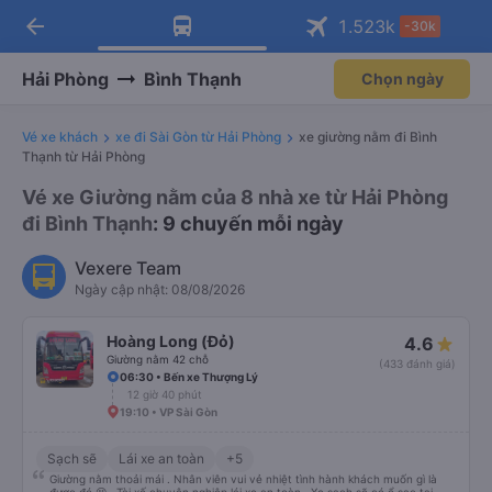
arrow_back
Tải app Vexere ngay!
Tải app Vexere
1.523
k
-30k
Mở app
Mở app
Nhận ưu đãi thành viên độc
-30k/ghế khi đặt vé máy bay qua
quyền
app
Hải Phòng
Bình Thạnh
Chọn ngày
Vé xe khách
xe đi Sài Gòn từ Hải Phòng
xe giường nằm đi Bình
Thạnh từ Hải Phòng
Vé xe Giường nằm của 8 nhà xe từ Hải Phòng
đi Bình Thạnh
: 9 chuyến mỗi ngày
Vexere Team
Ngày cập nhật: 08/08/2026
Hoàng Long (Đỏ)
4.6
Giường nằm 42 chỗ
(433 đánh giá)
06:30 • Bến xe Thượng Lý
12 giờ 40 phút
19:10 • VP Sài Gòn
Sạch sẽ
Lái xe an toàn
+5
Giường nằm thoải mái . Nhân viên vui vẻ nhiệt tình hành khách muốn gì là