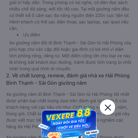
giải trí hấp dẫn. Trong phòng có tai nghe, có đèn đọc sách
nhiều chế độ sáng, wifi tốc độ cao. Tại mỗi giường nằm đều
có thiết kế ổ cắm sạc đa năng nguồn điện 220v cực tiện lợi.
Hành khách có thể sạc điện thoại, sạc laptop, sạc ipad nếu
cần.
Ưu điểm
Xe giường nằm đôi đi Bình Thạnh - Sài Gòn từ Hải Phòng này
phù hợp cho các cặp đôi hoặc gia đình có bé nhỏ vì diện
tích phòng rộng, riêng tư. Một điểm cộng lớn cho loại xe này
là không bắt khách dọc đường, tránh được tình trạng bị nhồi
nhét trong quá trình di chuyển.
2. Về chất lượng, review, đánh giá nhà xe Hải Phòng
Bình Thạnh - Sài Gòn giường nằm
Xe giường nằm đi Bình Thạnh - Sài Gòn từ Hải Phòng tốt nhất
được phân loại chất lượng dựa trên đánh giá từ 1 đến 5 của
khách hàng với các tiêu chí như: Chất lượng xe giường nằm,
Đúng giờ, Chất lượng phục vụ trên
Vexere.com
. Đánh giá này
được viết trực tiếp bởi các khách hàng đã trải nghiệm các
hãng Xe Hải Phòng đi Bình Thạnh - Sài Gòn.
Xe giường nằm đi Bình Thạnh - Sài Gòn từ Hải Phòng được