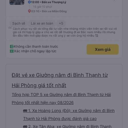
12:00 • Bến xe Thượng Lý
15 giờ 10 phút
03:10 • Bến xe Miền Đông
Sạch sẽ
Lái xe an toàn
+5
Cách phục vụ rất ok tổng đài tư vấn nhe nhàng nhân viên trên xe rất vui vẻ
giá cả thi hợp lý gặp a chủ xe rất dễ thương đi xe Bắc nam nhiều rồi nhưng
lần đầu tiên mới gặp được nx rất ung ý se còn ủng hộ nhiều 🥰
Không cần thanh toán trước
Xem giá
Xác nhận chỗ ngay lập tức
Đặt vé xe Giường nằm đi Bình Thạnh từ
Hải Phòng giá tốt nhất
Tổng hợp TOP 5 xe Giường nằm đi Bình Thạnh từ Hải
Phòng tốt nhất hiện nay 08/2026
🚌 1. Xe Hoàng Long (Đỏ): xe Giường nằm đi Bình
Thạnh từ Hải Phòng được đánh giá cao
🚌 2. Xe Tân Aba: xe Giường nằm đi Bình Thạnh