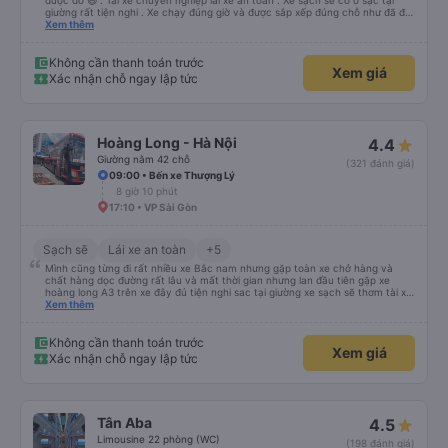
được đó 😆 . Tài xế chuyên nghiệp lái xe an toàn . Xe sạch sẽ có ổ sạc tại
giường rất tiện nghi . Xe chạy đúng giờ và được sắp xếp đúng chỗ như đã đặt
. Điểm 10 cho hoàng long đỏ 👍
Xem thêm
Không cần thanh toán trước
Xem giá
Xác nhận chỗ ngay lập tức
Hoàng Long - Hà Nội
4.4
Giường nằm 42 chỗ
(321 đánh giá)
09:00 • Bến xe Thượng Lý
8 giờ 10 phút
17:10 • VP Sài Gòn
Sạch sẽ
Lái xe an toàn
+5
Mình cũng từng đi rất nhiều xe Bắc nam nhưng gặp toàn xe chở hàng và
chất hàng dọc đường rất lâu và mất thời gian nhưng lan đầu tiên gặp xe
hoàng long A3 trên xe đây đủ tiện nghi sac tại giường xe sạch sẽ thơm tài xế
lo xe thoải mái vui tính sẽ con ung hô nhe
Xem thêm
Không cần thanh toán trước
Xem giá
Xác nhận chỗ ngay lập tức
Tân Aba
4.5
Limousine 22 phòng (WC)
(198 đánh giá)