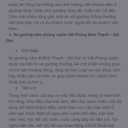
bước lên tầng hai không làm ảnh hưởng đến khách nằm ở
giường tầng 1.Diện tích giường rộng rãi: chiều dài 1,8 đến
1,9m còn chiều rộng gấp rưỡi so với giường thông thường
nên phù hợp với cả du khách nước ngoài lẫn du khách Việt
Nam.
c. Xe giường nằm phòng cabin Hải Phòng Bình Thạnh - Sài
Gòn
Giới thiệu
Xe giường nằm đi Bình Thạnh - Sài Gòn từ Hải Phòng cabin
được cải tiến từ xe giường thường 44 chỗ khiến không gian
xe trở nên thoáng đãng, rộng rãi hơn. Loại xe này được tích
hợp nhiều tiện ích trên xe giúp hành khách có 1 hành trình
thoải mái và thú vị.
Tiện ích
Trong mỗi cabin của loại xe này đều được trang bị màn hình
tivi riêng. Khe điều hòa mát lạnh, đèn đọc sách nhiều chế độ
sáng để hành khách điều chỉnh theo nhu cầu của mình.Ổ
cắm sạc được thiết kế ngay bên cạnh chỗ nằm, bàn làm
việc mini, hộc để cốc chén, nước uống đầy đủ tiện ích. Tai
nghe hiện đại, wifi tốc độ cao hoạt động 24/24 thoải mái