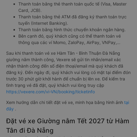
Thanh toán bằng thẻ thanh toán quốc tế (Visa, Master
Card, JCB).
Thanh toán bằng thẻ ATM đã đăng ký thanh toán trực
tuyến (Internet Banking).
Thanh toán bằng hình thức chuyển khoản ngân hàng.
Bên cạnh đó, quý khách cũng có thể thanh toán vé
thông qua các ví Momo, ZaloPay, AirPay, VNPay,…
Sau khi thanh toán vé xe Hàm Tân - Bình Thuận Đà Nẵng
giường nằm thành công, Vexere sẽ gửi tin nhắn/email xác
nhận thành công đến số điện thoại/email mà quý khách đã
đăng ký. Đến ngày đi, quý khách vui lòng có mặt tại điểm đón
trước 30 phút giờ khởi hành để chuẩn bị lên xe. Để kiểm tra
tình trạng vé đã đặt, quý khách vui lòng truy cập
https://vexere.com/vi-VN/booking/ticketinfo
Xem hướng dẫn chi tiết đặt vé xe, minh họa bằng hình ảnh
tại
đây
.
Đặt vé xe Giường nằm Tết 2027 từ Hàm
Tân đi Đà Nẵng