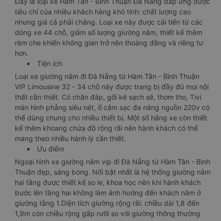
Đây là loại xe Hàm Tân - Bình Thuận Đà Nẵng đáp ứng được
tiêu chí của nhiều khách hàng khó tính: chất lượng cao
nhưng giá cả phải chăng. Loại xe này được cải tiến từ các
dòng xe 44 chỗ, giảm số lượng giường nằm, thiết kế thêm
rèm che khiến không gian trở nên thoáng đãng và riêng tư
hơn.
Tiện ích
Loại xe giường nằm đi Đà Nẵng từ Hàm Tân - Bình Thuận
VIP Limousine 32 - 34 chỗ này được trang bị đầy đủ mọi nội
thất cần thiết. Có chăn đắp, gối kê sạch sẽ, thơm tho, Tivi
màn hình phẳng siêu nét, ổ cắm sạc đa năng nguồn 220v có
thể dùng chung cho nhiều thiết bị. Một số hãng xe còn thiết
kế thêm khoang chứa đồ rộng rãi nên hành khách có thể
mang theo nhiều hành lý cần thiết.
Ưu điểm
Ngoại hình xe giường nằm vip đi Đà Nẵng từ Hàm Tân - Bình
Thuận đẹp, sáng bóng. Nổi bật nhất là hệ thống giường nằm
hai tầng được thiết kế so le, khoa học nên khi hành khách
bước lên tầng hai không làm ảnh hưởng đến khách nằm ở
giường tầng 1.Diện tích giường rộng rãi: chiều dài 1,8 đến
1,9m còn chiều rộng gấp rưỡi so với giường thông thường