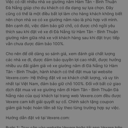
Việc có rất nhiều nhà xe giường nằm Hàm Tân - Bình Thuận
Đà Nẵng giúp cho du khách có đa dạng sự lựa chọn. Đây
cũng có thể là một điều bất lợi làm cho hàng khách không biết
nên chọn nhà xe có xe giường nằm nào là phù hợp với mình.
Bên cạnh đó, việc đảm bảo giữ chỗ, có được chỗ ngồi yêu
thích sau khi đặt vé xe đi Đà Nẵng từ Hàm Tân - Bình Thuận
giường nằm giữa nhà xe với khách hàng sau khi đặt trực tiếp
vẫn chưa được đảm bảo 100%.
Cho nên để dễ dàng so sánh giá, xem đánh giá chất lượng
các nhà xe đi, được đảm bảo quyền lợi cao nhất, được hưởng
nhiều ưu đãi giảm giá vé xe giường nằm đi Đà Nẵng từ Hàm
Tân - Bình Thuận, hành khách có thể đặt mua tại website
Vexere.com- Hệ thống đặt vé xe khách chất lượng, và uy tín
nhất tại Việt Nam, đảm bảo giữ chỗ 100%. Đối với bất cứ giao
dịch đặt mua vé xe giường nằm đi Hàm Tân - Bình Thuận Đà
Nẵng nào của quý khách tại trang web Vexere.com đều được
Vexere cam kết giải quyết sự cố. Chính sách tặng coupon
giảm giá hoặc hoàn tiền sẽ tùy theo từng trường hợp sự việc.
Hướng dẫn đặt vé tại Vexere.com:
Bước 1: Truy cập vào website Vexere hoặc tải app Vexere trên