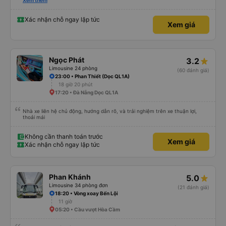
please display the Wi-Fi password clearly inside the cabin for convenience. I
Xem thêm
would definitely ride with them again! -------------- ​ Xe chất lượng tốt và
tài xế lái xe rất an toàn. Để dịch vụ hoàn hảo hơn, tôi góp ý nhà xe nên có
quy định rõ ràng về việc giữ im lặng (tắt âm thanh điện thoại) vào ban đêm
Xác nhận chỗ ngay lập tức
Xem giá
để tránh làm phiền hành khách khác ngủ. Ngoài ra, nhà xe nên dán sẵn mật
khẩu Wi-Fi trong xe để hành khách dễ dàng sử dụng. Tôi vẫn sẽ tiếp tục ủng
hộ nhà xe trong tương lai!
Ngọc Phát
3.2
Limousine 24 phòng
(60 đánh giá)
23:00 • Phan Thiết (Dọc QL1A)
18 giờ 20 phút
17:20 • Đà Nẵng Dọc QL1A
Nhà xe liên hệ chủ động, hướng dẫn rõ, và trải nghiệm trên xe thuận lợi,
thoải mái
Không cần thanh toán trước
Xem giá
Xác nhận chỗ ngay lập tức
Phan Khánh
5.0
Limousine 34 phòng đơn
(21 đánh giá)
18:20 • Vòng xoay Bến Lội
11 giờ
05:20 • Cầu vượt Hòa Cầm