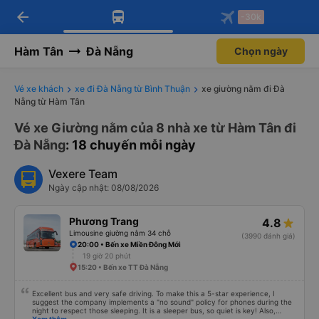
arrow_back
Tải app Vexere ngay!
Tải app Vexere
-30k
Mở app
Mở app
Nhận ưu đãi thành viên độc
-30k/ghế khi đặt vé máy bay qua
quyền
app
Hàm Tân
Đà Nẵng
Chọn ngày
Vé xe khách
xe đi Đà Nẵng từ Bình Thuận
xe giường nằm đi Đà
Nẵng từ Hàm Tân
Vé xe Giường nằm của 8 nhà xe từ Hàm Tân đi
Đà Nẵng
: 18 chuyến mỗi ngày
Vexere Team
Ngày cập nhật: 08/08/2026
Phương Trang
4.8
Limousine giường nằm 34 chỗ
(3990 đánh giá)
20:00 • Bến xe Miền Đông Mới
19 giờ 20 phút
15:20 • Bến xe TT Đà Nẵng
Excellent bus and very safe driving. To make this a 5-star experience, I
suggest the company implements a "no sound" policy for phones during the
night to respect those sleeping. It is a sleeper bus, so quiet is key! Also,