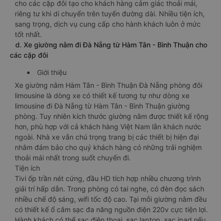
cho các cặp đôi tạo cho khách hàng cảm giác thoải mái,
riêng tư khi di chuyển trên tuyến đường dài. Nhiều tiện ích,
sang trọng, dịch vụ cung cấp cho hành khách luôn ở mức
tốt nhất.
d. Xe giường nằm đi Đà Nẵng từ Hàm Tân - Bình Thuận cho
các cặp đôi
Giới thiệu
Xe giường nằm Hàm Tân - Bình Thuận Đà Nẵng phòng đôi
limousine là dòng xe có thiết kế tương tự như dòng xe
limousine đi Đà Nẵng từ Hàm Tân - Bình Thuận giường
phòng. Tuy nhiên kích thước giường nằm được thiết kế rộng
hơn, phù hợp với cả khách hàng Việt Nam lẫn khách nước
ngoài. Nhà xe vẫn chú trọng trang bị các thiết bị hiện đại
nhằm đảm bảo cho quý khách hàng có những trải nghiệm
thoải mái nhất trong suốt chuyến đi.
Tiện ích
Tivi ốp trần nét cứng, đầu HD tích hợp nhiều chương trình
giải trí hấp dẫn. Trong phòng có tai nghe, có đèn đọc sách
nhiều chế độ sáng, wifi tốc độ cao. Tại mỗi giường nằm đều
có thiết kế ổ cắm sạc đa năng nguồn điện 220v cực tiện lợi.
Hành khách có thể sạc điện thoại, sạc laptop, sạc ipad nếu