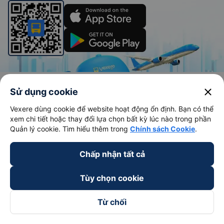
Vé xe khách
Vé tàu hỏa
close
Sử dụng cookie
Xe đi Buôn Mê Thuột từ Sài Gòn
Vé tàu Sài Gòn Nha Trang
Vexere dùng cookie để website hoạt động ổn định. Bạn có thể
Xe đi Vũng Tàu từ Sài Gòn
Vé tàu Sài Gòn Phan Thiết
xem chi tiết hoặc thay đổi lựa chọn bất kỳ lúc nào trong phần
Quản lý cookie. Tìm hiểu thêm trong
Chính sách Cookie
.
Xe đi Nha Trang từ Sài Gòn
Vé tàu Sài Gòn Đà Nẵng
Xe đi Đà Lạt từ Sài Gòn
Vé tàu Sài Gòn Hà Nội
Chấp nhận tất cả
Xe đi Sapa từ Hà Nội
Vé tàu Nha Trang Đà Nẵn
Tùy chọn cookie
Xe đi Hải Phòng từ Hà Nội
Vé tàu Đà Nẵng Huế
Xe đi Vinh từ Hà Nội
Vé tàu Hà Nội Vinh
Từ chối