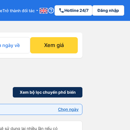
help_outline
phone
Hotline 24/7
Đăng nhập
re
Trở thành đối tác
arrow_drop_down
Xem giá
 ngày về
Xem bộ lọc chuyến phổ biến
Chọn ngày
sẽ sử dụng lại nhiều lần nếu có