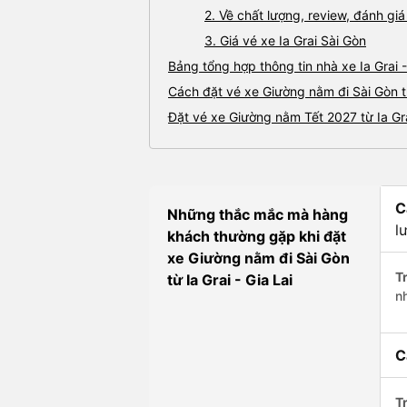
2. Về chất lượng, review, đánh gi
3. Giá vé xe Ia Grai Sài Gòn
Bảng tổng hợp thông tin nhà xe Ia Grai 
Cách đặt vé xe Giường nằm đi Sài Gòn từ
Đặt vé xe Giường nằm Tết 2027 từ Ia Gra
C
Những thắc mắc mà hàng
l
khách thường gặp khi đặt
xe Giường nằm đi Sài Gòn
Tr
từ Ia Grai - Gia Lai
n
C
Tr