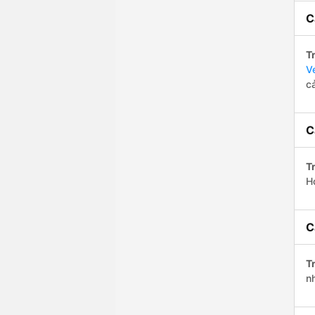
C
Tr
V
c
C
Tr
H
C
Tr
n