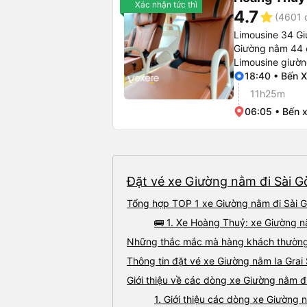
Xác nhận tức thì
4.7
star
(4601 
Limousine 34 Gi
Giường nằm 44 
Limousine giườ
18:40 • Bến X
11h25m
06:05 • Bến 
Đặt vé xe Giường nằm đi Sài Gòn
Tổng hợp TOP 1 xe Giường nằm đi Sài Gò
🚌 1. Xe Hoàng Thuỷ: xe Giường n
Những thắc mắc mà hàng khách thường g
Thông tin đặt vé xe Giường nằm Ia Grai
Giới thiệu về các dòng xe Giường nằm đi
1. Giới thiệu các dòng xe Giường 