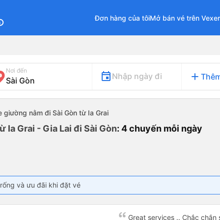
Đơn hàng của tôi
Mở bán vé trên Vexe
fo
Nơi đến
add
Nhập ngày đi
Thêm
e giường nằm đi Sài Gòn từ Ia Grai
Ia Grai - Gia Lai đi Sài Gòn
: 4 chuyến mỗi ngày
rống và ưu đãi khi đặt vé
Great services .. Chắc chắn 