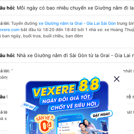
âu hỏi:
Mỗi ngày có bao nhiêu chuyến xe Giường nằm đi Ia 
ả lời:
Tuyến đường
xe Giường nằm Ia Grai - Gia Lai Sài Gòn
trung bì
exere.com
bắt đầu từ 18:20 đến 18:40 bởi 1 nhà xe: xe Hoàng Thuỷ
ả ban ngày, buổi trưa, buổi chiều, ban đêm
âu hỏi:
Nhà xe Giường nằm đi Sài Gòn từ Ia Grai - Gia Lai
ả lời:
Chuyến
Giường nằm Ia Grai - Gia Lai Sài Gòn
có giờ xuất phát 
oàng Thuỷ.
âu hỏi:
Nhà xe đi Sài Gòn từ Ia Grai - Gia Lai nào chạy trễ 
ả lời:
Chuyến
Giường nằm Ia Grai - Gia Lai Sài Gòn
có giờ xuất phát t
hà xe Hoàng Thuỷ.