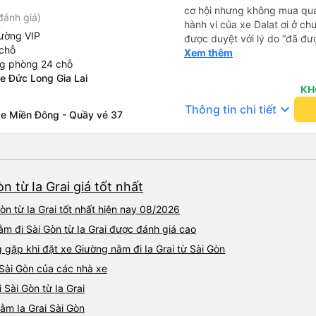
cơ hội nhưng không mua qua
đánh giá)
hành vi của xe Dalat ơi ở ch
ường VIP
được duyệt với lý do “đã đư
chỗ
trong khi tôi là khách hàng và
Xem thêm
ng phòng 24 chỗ
được xử lý. Ai xử lý ?? Tôi 
e Đức Long Gia Lai
lần này nữa. Sau lần này cả 
KH
viễn vì xử lý tào lao này. Ch
keyboard_arrow_down
Thông tin chi tiết
nền tảng về trải nghiệm của t
xe Miền Đông - Quầy vé 37
cảm ơn.
 từ Ia Grai giá tốt nhất
n từ Ia Grai tốt nhất hiện nay 08/2026
ằm đi Sài Gòn từ Ia Grai được đánh giá cao
ặp khi đặt xe Giường nằm đi Ia Grai từ Sài Gòn
 Sài Gòn của các nhà xe
 Sài Gòn từ Ia Grai
nằm Ia Grai Sài Gòn