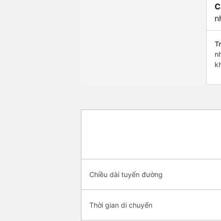
C
n
Tr
n
k
Chiều dài tuyến đường
Thời gian di chuyển