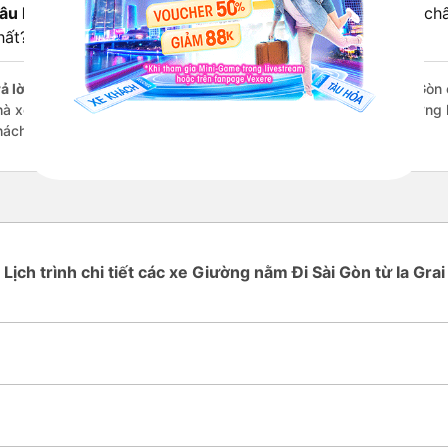
âu hỏi:
Review xe đi Sài Gòn từ Ia Grai - Gia Lai nào có chấ
hất?
ả lời:
Những hãng có loại xe Giường nằm đi Ia Grai - Gia Lai Sài Gòn 
hà xe Hoàng Thuỷ đi Sài Gòn từ Ia Grai - Gia Lai với điểm chất lượng
hách hàng).
Lịch trình chi tiết các xe Giường nằm Đi Sài Gòn từ Ia Grai