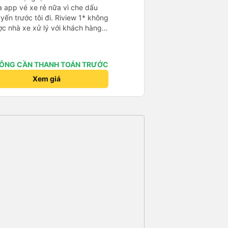
 app vé xe rẻ nữa vì che dấu
uyến trước tôi đi. Riview 1* không
ợc nhà xe xử lý với khách hàng”
 trải nghiệm của tôi lại nói là đã
không biết nên vẫn mua vé thêm
Cty tôi sẽ xóa app vé xe rẻ Vĩnh
ÔNG CẦN THANH TOÁN TRƯỚC
úng tôi cũng sẽ viết bài trên các
ôi cả về Dalat lẫn vé xe rẻ. Xin
Xem giá