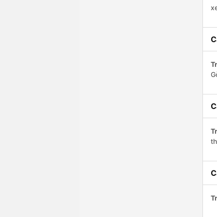
x
C
Tr
G
C
Tr
th
C
Tr