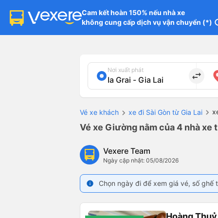
Cam kết hoàn 150% nếu nhà xe

không cung cấp dịch vụ vận chuyển (*)
in
Nơi xuất phát
import_export
x
Vé xe khách
xe đi Sài Gòn từ Gia Lai
Vé xe Giường nằm của 4 nhà xe từ 
Vexere Team
Ngày cập nhật: 05/08/2026
Chọn ngày đi để xem giá vé, số ghế t
info
Hoàng Thuỷ