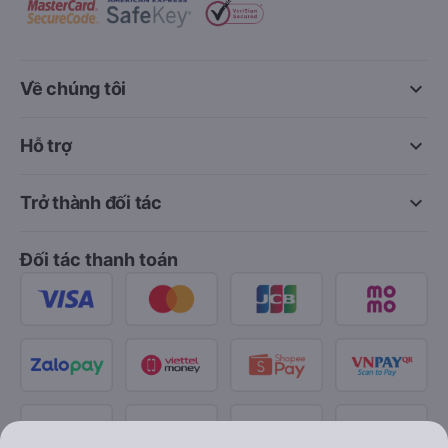
keyboard_arrow_down
Về chúng tôi
keyboard_arrow_down
Hỗ trợ
keyboard_arrow_down
Trở thành đối tác
Đối tác thanh toán