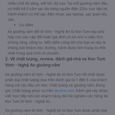
nhiều chế độ sáng, wifi tốc độ cao. Tại mỗi giường nằm đều
có thiết kế ổ cắm sạc đa năng nguồn điện 220v cực tiện lợi.
Hành khách có thể sạc điện thoại, sạc laptop, sạc ipad nếu
cần.
Ưu điểm
Xe giường nằm đôi đi Vinh - Nghệ An từ Kon Tum này phù
hợp cho các cặp đôi hoặc gia đình có bé nhỏ vì diện tích
phòng rộng, riêng tư. Một điểm cộng lớn cho loại xe này là
không bắt khách dọc đường, tránh được tình trạng bị nhồi
nhét trong quá trình di chuyển.
2. Về chất lượng, review, đánh giá nhà xe Kon Tum
Vinh - Nghệ An giường nằm
Xe giường nằm đi Vinh - Nghệ An từ Kon Tum tốt nhất được
phân loại chất lượng dựa trên đánh giá từ 1 đến 5 của khách
hàng với các tiêu chí như: Chất lượng xe giường nằm, Đúng
giờ, Chất lượng phục vụ trên
Vexere.com
. Đánh giá này được
viết trực tiếp bởi các khách hàng đã trải nghiệm các hãng Xe
Kon Tum đi Vinh - Nghệ An.
Xe giường nằm đi Vinh - Nghệ An từ Kon Tum được phân loại