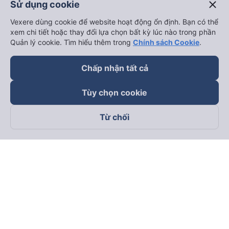
close
Sử dụng cookie
Vexere dùng cookie để website hoạt động ổn định. Bạn có thể
xem chi tiết hoặc thay đổi lựa chọn bất kỳ lúc nào trong phần
Quản lý cookie. Tìm hiểu thêm trong
Chính sách Cookie
.
Chấp nhận tất cả
Tùy chọn cookie
Từ chối
Theo dõi chúng tôi trên
Facebook
Tiktok
Youtube
Công ty TNHH Thương Mại Dịch Vụ Vexere
Địa chỉ đăng ký kinh doanh: 8C Chữ Đồng Tử, Phường Tân
Sơn Nhất, TP. Hồ Chí Minh, Việt Nam
Địa chỉ
:
Lầu 2, toà nhà H3 Circo Hoàng Diệu, 384 Hoàng Diệu,
Phường Khánh Hội, TP Hồ Chí Minh, Việt Nam