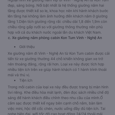
đẹp, sáng bóng. Nổi bật nhất là hệ thống giường nằm hai
tầng được thiết kế so le, khoa học nên khi hành khách bước
lên tầng hai không làm ảnh hưởng đến khách nằm ở giường
tầng 1.Diện tích giường rộng rãi: chiều dài 1,8 đến 1,9m còn
chiều rộng gấp rưỡi so với giường thông thường nên phù
hợp với cả du khách nước ngoài lẫn du khách Việt Nam.
c. Xe giường nằm phòng cabin Kon Tum Vinh - Nghệ An
Giới thiệu
Xe giường nằm đi Vinh - Nghệ An từ Kon Tum cabin được cải
tiến từ xe giường thường 44 chỗ khiến không gian xe trở
nên thoáng đãng, rộng rãi hơn. Loại xe này được tích hợp
nhiều tiện ích trên xe giúp hành khách có 1 hành trình thoải
mái và thú vị.
Tiện ích
Trong mỗi cabin của loại xe này đều được trang bị màn hình
tivi riêng. Khe điều hòa mát lạnh, đèn đọc sách nhiều chế độ
sáng để hành khách điều chỉnh theo nhu cầu của mình.Ổ
cắm sạc được thiết kế ngay bên cạnh chỗ nằm, bàn làm
việc mini, hộc để cốc chén, nước uống đầy đủ tiện ích. Tai
nghe hiện đại, wifi tốc độ cao hoạt động 24/24 thoải mái