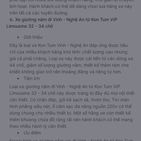
linh hoạt. Hành khách có thể dễ dàng chọn lựa hãng xe này
trên tất cả các tuyến đường.
b. Xe giường nằm đi Vinh - Nghệ An từ Kon Tum VIP
Limousine 32 - 34 chỗ
Giới thiệu
Đây là loại xe Kon Tum Vinh - Nghệ An đáp ứng được tiêu
chí của nhiều khách hàng khó tính: chất lượng cao nhưng
giá cả phải chăng. Loại xe này được cải tiến từ các dòng xe
44 chỗ, giảm số lượng giường nằm, thiết kế thêm rèm che
khiến không gian trở nên thoáng đãng và riêng tư hơn.
Tiện ích
Loại xe giường nằm đi Vinh - Nghệ An từ Kon Tum VIP
Limousine 32 - 34 chỗ này được trang bị đầy đủ mọi nội thất
cần thiết. Có chăn đắp, gối kê sạch sẽ, thơm tho, Tivi màn
hình phẳng siêu nét, ổ cắm sạc đa năng nguồn 220v có thể
dùng chung cho nhiều thiết bị. Một số hãng xe còn thiết kế
thêm khoang chứa đồ rộng rãi nên hành khách có thể mang
theo nhiều hành lý cần thiết.
Ưu điểm
Ngoại hình xe giường nằm vip đi Vinh - Nghệ An từ Kon Tum