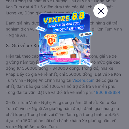
chất lượng tốt nhất là xe Phượng Thu đi Vinh - Nghệ An từ
Kon Tum đạt 4.7 / 5 điểm dựa trên các tiêu chí như: Chất
lượng xe, Đúng giờ, Chất lượng phục vụ.
Đánh giá này được viết trực tiếp bởi các khách hàng đã trải
nghiệm dịch vụ của các hãng xe giường nằm đi Kon Tum Vinh
- Nghệ An .
3. Giá vé xe Kon Tum Vinh - Nghệ An
Hiện tại, theo cập nhật mới nhất của Vexere.com, giá vé xe
giường nằm tuyến Vinh - Nghệ An - Kon Tum có mức giá dao
động từ 550000 đồng - 840000 đồng. Trong đó, nhà xe
Pháp Đấy có giá vé rẻ nhất, chỉ 550000 đồng. Đặt vé xe Kon
Tum Vinh - Nghệ An chính hãng tại
Vexere.com
để có giá rẻ
nhất, đảm bảo giữ chỗ 100% và hỗ trợ đổi trả vé miễn phí.
Tổng đài tư vấn, đặt vé và đổi trả vé miễn phí:
1900 888684
.
Xe Kon Tum Vinh - Nghệ An giường nằm tốt nhất: Xe từ Kon
Tum đi Vinh - Nghệ An giường nằm được đánh giá chung có
chất lượng Trung bình với điểm đánh giá trung bình từ 4.6/5
dựa trên 1502 phản hồi của hành khách Xe giường nằm về
Vinh - Nghệ An từ Kon Tum.