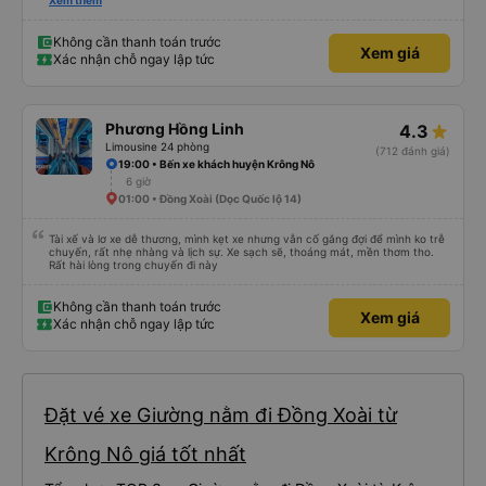
sử dụng lại sau.
Xem thêm
Không cần thanh toán trước
Xem giá
Xác nhận chỗ ngay lập tức
Phương Hồng Linh
4.3
Limousine 24 phòng
(712 đánh giá)
19:00 • Bến xe khách huyện Krông Nô
6 giờ
01:00 • Đồng Xoài (Dọc Quốc lộ 14)
Tài xế và lơ xe dễ thương, mình kẹt xe nhưng vẫn cố gắng đợi để mình ko trễ
chuyến, rất nhẹ nhàng và lịch sự. Xe sạch sẽ, thoáng mát, mền thơm tho.
Rất hài lòng trong chuyến đi này
Không cần thanh toán trước
Xem giá
Xác nhận chỗ ngay lập tức
Đặt vé xe Giường nằm đi Đồng Xoài từ
Krông Nô giá tốt nhất