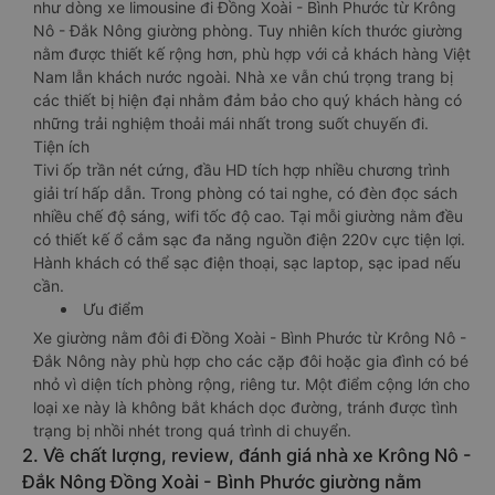
như dòng xe limousine đi Đồng Xoài - Bình Phước từ Krông
Nô - Đắk Nông giường phòng. Tuy nhiên kích thước giường
nằm được thiết kế rộng hơn, phù hợp với cả khách hàng Việt
Nam lẫn khách nước ngoài. Nhà xe vẫn chú trọng trang bị
các thiết bị hiện đại nhằm đảm bảo cho quý khách hàng có
những trải nghiệm thoải mái nhất trong suốt chuyến đi.
Tiện ích
Tivi ốp trần nét cứng, đầu HD tích hợp nhiều chương trình
giải trí hấp dẫn. Trong phòng có tai nghe, có đèn đọc sách
nhiều chế độ sáng, wifi tốc độ cao. Tại mỗi giường nằm đều
có thiết kế ổ cắm sạc đa năng nguồn điện 220v cực tiện lợi.
Hành khách có thể sạc điện thoại, sạc laptop, sạc ipad nếu
cần.
Ưu điểm
Xe giường nằm đôi đi Đồng Xoài - Bình Phước từ Krông Nô -
Đắk Nông này phù hợp cho các cặp đôi hoặc gia đình có bé
nhỏ vì diện tích phòng rộng, riêng tư. Một điểm cộng lớn cho
loại xe này là không bắt khách dọc đường, tránh được tình
trạng bị nhồi nhét trong quá trình di chuyển.
2. Về chất lượng, review, đánh giá nhà xe Krông Nô -
Đắk Nông Đồng Xoài - Bình Phước giường nằm