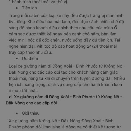
1 hành trình thoải mái và thú vị.
Tiện ích
Trong mỗi cabin của loại xe này đều được trang bị màn hình
tivi riêng. Khe điều hòa mát lạnh, đèn đọc sách nhiều chế độ
sáng để hành khách điều chỉnh theo nhu cầu của mình.Ổ
cắm sạc được thiết kế ngay bên cạnh chỗ nằm, bàn làm
việc mini, hộc để cốc chén, nước uống đầy đủ tiện ích. Tai
nghe hiện đại, wifi tốc độ cao hoạt động 24/24 thoải mái
truy cập theo nhu cầu.
Ưu điểm
Loại xe giường nằm đi Đồng Xoài - Bình Phước từ Krông Nô -
Đắk Nông cho các cặp đôi tạo cho khách hàng cảm giác
thoải mái, riêng tư khi di chuyển trên tuyến đường dài. Nhiều
tiện ích, sang trọng, dịch vụ cung cấp cho hành khách luôn
ở mức tốt nhất.
d. Xe giường nằm đi Đồng Xoài - Bình Phước từ Krông Nô -
Đắk Nông cho các cặp đôi
Giới thiệu
Xe giường nằm Krông Nô - Đắk Nông Đồng Xoài - Bình
Phước phòng đôi limousine là dòng xe có thiết kế tương tự