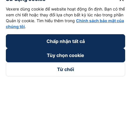
Vexere dùng cookie để website hoạt động ổn định. Bạn có thể
xem chi tiết hoặc thay đổi lựa chọn bất kỳ lúc nào trong phần
Quản lý cookie. Tìm hiểu thêm trong
Chính sách bảo mật của
chúng tôi
.
Chấp nhận tất cả
Tùy chọn cookie
Từ chối
Theo dõi chúng tôi trên
Facebook
Tiktok
Youtube
Công ty TNHH Thương Mại Dịch Vụ Vexere
Địa chỉ đăng ký kinh doanh: 8C Chữ Đồng Tử, Phường Tân
Sơn Nhất, TP. Hồ Chí Minh, Việt Nam
Địa chỉ
:
Lầu 2, toà nhà H3 Circo Hoàng Diệu, 384 Hoàng Diệu,