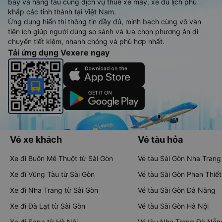
bay và hãng tàu cùng dịch vụ thuê xe máy, xe du lịch phủ
khắp các tỉnh thành tại Việt Nam.
Ứng dụng hiển thị thông tin đầy đủ, minh bạch cùng vô vàn
tiện ích giúp người dùng so sánh và lựa chọn phương án di
chuyển tiết kiệm, nhanh chóng và phù hợp nhất.
Tải ứng dụng Vexere ngay
Vé xe khách
Vé tàu hỏa
Xe đi Buôn Mê Thuột từ Sài Gòn
Vé tàu Sài Gòn Nha Trang
Xe đi Vũng Tàu từ Sài Gòn
Vé tàu Sài Gòn Phan Thiết
Xe đi Nha Trang từ Sài Gòn
Vé tàu Sài Gòn Đà Nẵng
Xe đi Đà Lạt từ Sài Gòn
Vé tàu Sài Gòn Hà Nội
Xe đi Sapa từ Hà Nội
Vé tàu Nha Trang Đà Nẵn