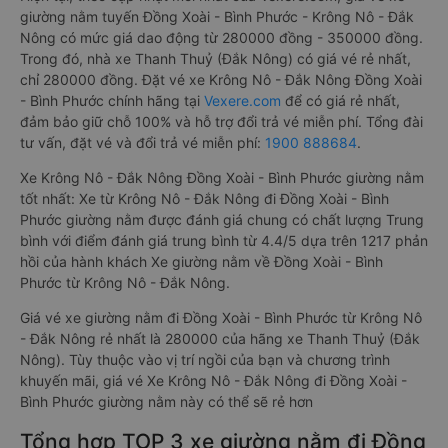
giường nằm tuyến Đồng Xoài - Bình Phước - Krông Nô - Đắk
Nông có mức giá dao động từ 280000 đồng - 350000 đồng.
Trong đó, nhà xe Thanh Thuỷ (Đắk Nông) có giá vé rẻ nhất,
chỉ 280000 đồng. Đặt vé xe Krông Nô - Đắk Nông Đồng Xoài
- Bình Phước chính hãng tại
Vexere.com
để có giá rẻ nhất,
đảm bảo giữ chỗ 100% và hỗ trợ đổi trả vé miễn phí. Tổng đài
tư vấn, đặt vé và đổi trả vé miễn phí:
1900 888684
.
Xe Krông Nô - Đắk Nông Đồng Xoài - Bình Phước giường nằm
tốt nhất: Xe từ Krông Nô - Đắk Nông đi Đồng Xoài - Bình
Phước giường nằm được đánh giá chung có chất lượng Trung
bình với điểm đánh giá trung bình từ 4.4/5 dựa trên 1217 phản
hồi của hành khách Xe giường nằm về Đồng Xoài - Bình
Phước từ Krông Nô - Đắk Nông.
Giá vé xe giường nằm đi Đồng Xoài - Bình Phước từ Krông Nô
- Đắk Nông rẻ nhất là 280000 của hãng xe Thanh Thuỷ (Đắk
Nông). Tùy thuộc vào vị trí ngồi của bạn và chương trình
khuyến mãi, giá vé Xe Krông Nô - Đắk Nông đi Đồng Xoài -
Bình Phước giường nằm này có thể sẽ rẻ hơn
Tổng hợp TOP 3 xe giường nằm đi Đồng