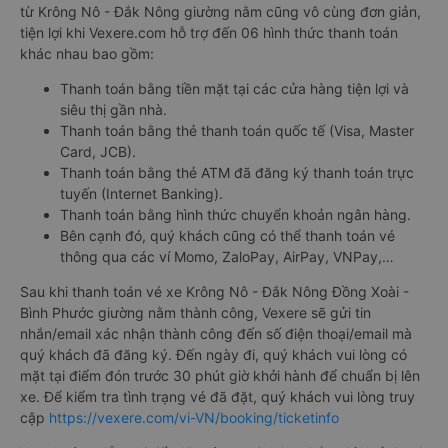
từ Krông Nô - Đắk Nông giường nằm cũng vô cùng đơn giản,
tiện lợi khi Vexere.com hỗ trợ đến 06 hình thức thanh toán
khác nhau bao gồm:
Thanh toán bằng tiền mặt tại các cửa hàng tiện lợi và
siêu thị gần nhà.
Thanh toán bằng thẻ thanh toán quốc tế (Visa, Master
Card, JCB).
Thanh toán bằng thẻ ATM đã đăng ký thanh toán trực
tuyến (Internet Banking).
Thanh toán bằng hình thức chuyển khoản ngân hàng.
Bên cạnh đó, quý khách cũng có thể thanh toán vé
thông qua các ví Momo, ZaloPay, AirPay, VNPay,…
Sau khi thanh toán vé xe Krông Nô - Đắk Nông Đồng Xoài -
Bình Phước giường nằm thành công, Vexere sẽ gửi tin
nhắn/email xác nhận thành công đến số điện thoại/email mà
quý khách đã đăng ký. Đến ngày đi, quý khách vui lòng có
mặt tại điểm đón trước 30 phút giờ khởi hành để chuẩn bị lên
xe. Để kiểm tra tình trạng vé đã đặt, quý khách vui lòng truy
cập
https://vexere.com/vi-VN/booking/ticketinfo