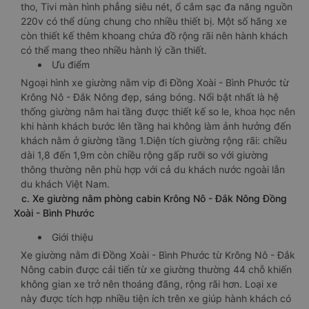
tho, Tivi màn hình phẳng siêu nét, ổ cắm sạc đa năng nguồn
220v có thể dùng chung cho nhiều thiết bị. Một số hãng xe
còn thiết kế thêm khoang chứa đồ rộng rãi nên hành khách
có thể mang theo nhiều hành lý cần thiết.
Ưu điểm
Ngoại hình xe giường nằm vip đi Đồng Xoài - Bình Phước từ
Krông Nô - Đắk Nông đẹp, sáng bóng. Nổi bật nhất là hệ
thống giường nằm hai tầng được thiết kế so le, khoa học nên
khi hành khách bước lên tầng hai không làm ảnh hưởng đến
khách nằm ở giường tầng 1.Diện tích giường rộng rãi: chiều
dài 1,8 đến 1,9m còn chiều rộng gấp rưỡi so với giường
thông thường nên phù hợp với cả du khách nước ngoài lẫn
du khách Việt Nam.
c. Xe giường nằm phòng cabin Krông Nô - Đắk Nông Đồng
Xoài - Bình Phước
Giới thiệu
Xe giường nằm đi Đồng Xoài - Bình Phước từ Krông Nô - Đắk
Nông cabin được cải tiến từ xe giường thường 44 chỗ khiến
không gian xe trở nên thoáng đãng, rộng rãi hơn. Loại xe
này được tích hợp nhiều tiện ích trên xe giúp hành khách có