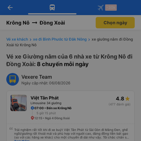
arrow_back
Tải app Vexere ngay!
Tải app Vexere
-30k
Mở app
Mở app
Nhận ưu đãi thành viên độc
-30k/ghế khi đặt vé máy bay qua
quyền
app
Krông Nô
Đồng Xoài
Chọn ngày
Vé xe khách
xe đi Bình Phước từ Đăk Nông
xe giường nằm đi Đồng
Xoài từ Krông Nô
Vé xe Giường nằm của 6 nhà xe từ Krông Nô đi
Đồng Xoài
: 8 chuyến mỗi ngày
Vexere Team
Ngày cập nhật: 06/08/2026
Việt Tân Phát
4.8
Limousine 34 giường
(477 đánh giá)
07:00 • Bến xe Krông Nô
5 giờ 15 phút
12:15 • Ngã 4 Đồng Xoài
Trải nghiệm rất tốt khi đi xe buýt Việt Tân Phát từ Sài Gòn đi Măng Đen, ghế
ngồi/giường rất thoải mái và phù hợp với người cao, đáng đồng tiền bát gạo
(so với các hãng xe khác) cho một chuyến đi dài như vậy. Tôi chắc chắn sẽ