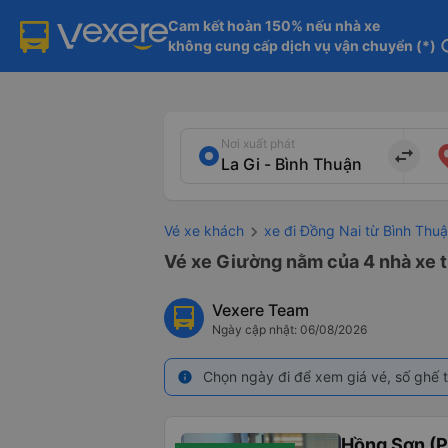
Cam kết hoàn 150% nếu nhà xe

không cung cấp dịch vụ vận chuyển (*)
in
Nơi xuất phát
import_export
Vé xe khách
xe đi Đồng Nai từ Bình Thu
Vé xe Giường nằm của 4 nhà xe t
Vexere Team
Ngày cập nhật: 06/08/2026
Chọn ngày đi để xem giá vé, số ghế t
info
Hồng Sơn (P