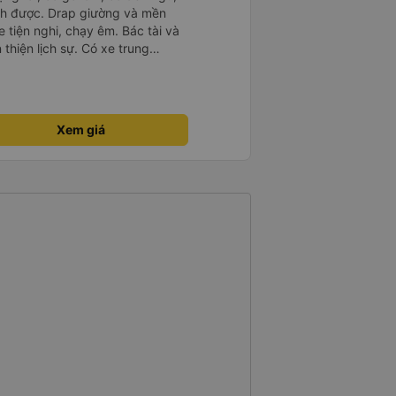
ch được. Drap giường và mền
 tiện nghi, chạy êm. Bác tài và
thiện lịch sự. Có xe trung
ố tuy hoà rất tiện. Giá vé hợp
g ý, cảm ơn nhà xe.
Xem giá