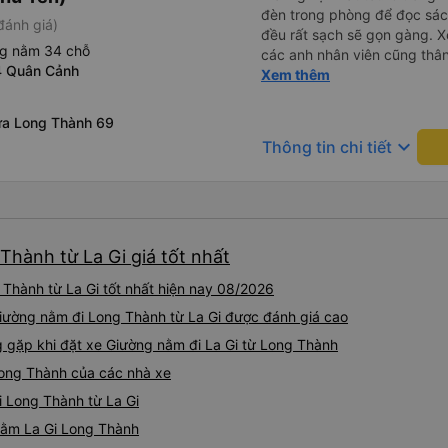
đèn trong phòng để đọc sá
đánh giá)
đều rất sạch sẽ gọn gàng. Xe
ng nằm 34 chỗ
các anh nhân viên cũng thân 
4 Quân Cảnh
chuyển về nội thành thành ph
Xem thêm
lý. Nói chung là mình rất ưn
ữa Long Thành 69
keyboard_arrow_down
Thông tin chi tiết
Thành từ La Gi giá tốt nhất
Thành từ La Gi tốt nhất hiện nay 08/2026
Giường nằm đi Long Thành từ La Gi được đánh giá cao
gặp khi đặt xe Giường nằm đi La Gi từ Long Thành
Long Thành của các nhà xe
i Long Thành từ La Gi
 nằm La Gi Long Thành