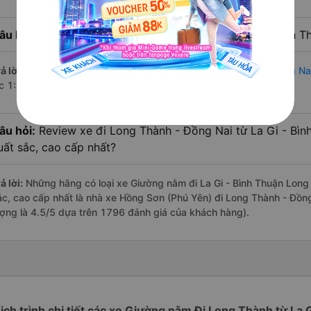
âu hỏi:
Nhà xe đi Long Thành - Đồng Nai từ La Gi - Bình T
ả lời:
Chuyến
Giường nằm La Gi - Bình Thuận Long Thành - Đồng Na
úc 1:04 là của nhà xe Hồng Sơn (Phú Yên).
âu hỏi:
Review xe đi Long Thành - Đồng Nai từ La Gi - Bình
uất sắc, cao cấp nhất?
ả lời:
Những hãng có loại xe Giường nằm đi La Gi - Bình Thuận Long 
ắc, cao cấp nhất là nhà xe Hồng Sơn (Phú Yên) đi Long Thành - Đồng 
ượng là 4.5/5 dựa trên 1796 đánh giá của khách hàng).
ịch trình chi tiết các xe Giường nằm Đi Long Thành từ La 