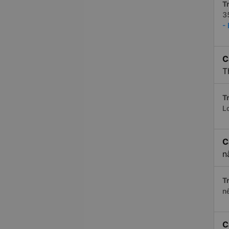
Tr
3
-
C
T
Tr
L
C
n
Tr
n
C