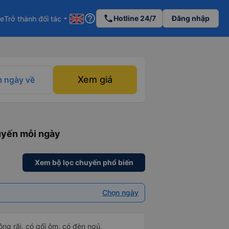
help_outline
phone
Hotline 24/7
Đăng nhập
re
Trở thành đối tác
arrow_drop_down
Xem giá
 ngày về
huyến mỗi ngày
Xem bộ lọc chuyến phổ biến
Chọn ngày
rộng rãi, có gối ôm, có đèn ngủ,