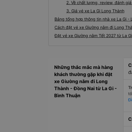
2. Về chất lượng, review, đánh g
3. Giá vé xe La Gi Long Thành
Bảng tổng hợp thông tin nhà xe La Gi -
Cách đặt vé xe Giường nằm đi Long Thàn
Đặt vé xe Giường nằm Tết 2027 từ La G
C
Những thắc mắc mà hàng
đ
khách thường gặp khi đặt
xe Giường nằm đi Long
Tr
Thành - Đồng Nai từ La Gi -
t
Bình Thuận
Đ
C