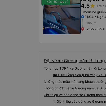
Xác nhận tức thì
4.5
star
(1797 
Limousine giườ
01:04 • Ngã 
1h51m
02:55 • Bò s
Đặt vé xe Giường nằm đi Long 
Tổng hợp TOP 1 xe Giường nằm đi Long 
🚌 1. Xe Hồng Sơn (Phú Yên): xe 
Những thắc mắc mà hàng khách thường 
Thông tin đặt vé xe Giường nằm La Gi 
Giới thiệu về các dòng xe Giường nằm đ
1. Giới thiệu các dòng xe Giường