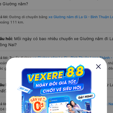
e Giường nằm?
ả lời:
Đường di chuyển bằng
xe Giường nằm đi La Gi - Bình Thuận 
hoảng 111 km.
âu hỏi:
Mỗi ngày có bao nhiêu chuyến xe Giường nằm đi La
ồng Nai?
ả lời:
Tuyến đường
xe Giường nằm La Gi - Bình Thuận Long Thành -
hoảng 1 chuyến trên
Vexere.com
bắt đầu từ 1:04 đến 1:04 bởi 1 nh
ác giờ xe chạy có đầy đủ cả ban ngày, buổi trưa, buổi chiều, ban đ
âu hỏi:
Nhà xe Giường nằm đi Long Thành - Đồng Nai từ La
hất?
ả lời:
Chuyến
Giường nằm La Gi - Bình Thuận Long Thành - Đồng Na
:04 là của nhà xe Hồng Sơn (Phú Yên).