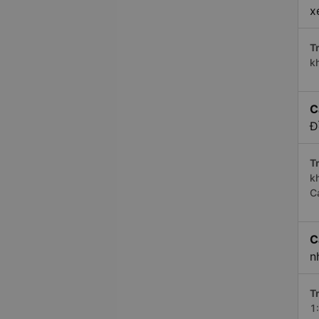
x
Tr
k
C
Đ
Tr
k
C
C
n
Tr
1