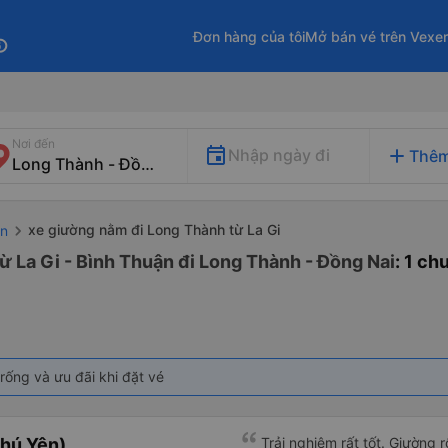
Đơn hàng của tôi
Mở bán vé trên Vexe
fo
Nơi đến
add
Nhập ngày đi
Thêm
xe giường nằm đi Long Thành từ La Gi
ận
ừ La Gi - Bình Thuận đi Long Thành - Đồng Nai
: 1 c
rống và ưu đãi khi đặt vé
hú Yên)
Trải nghiệm rất tốt. Giường 