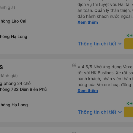
dịch vụ thì tuyệt vời. Hai tà
ánh giá)
an toàn. Quản lý thân thiện
đáo hành khách nước ngoài.
phòng Lào Cai
USB, và dừng thường xuyên 
Xem thêm
vào nhà vệ sinh là 3.000 VND
chọn. Bạn chỉ cần đợi bên t
KH
phòng Hạ Long
bị chậm trễ, hành trình mất k
keyboard_arrow_down
Thông tin chi tiết
giá vé 480.000 VND.
S
⭐ 4.5/5 Nhờ ứng dụng Vexer
tốt với HK Buslines. Xe rất s
đánh giá)
hành khách, nhân viên thân 
ng phòng 24 chỗ
nóng của Vexere hoạt động h
phòng 732 Điện Biên Phủ
với khách hàng. Nhược điểm: 
Xem thêm
trên ứng dụng quá nhanh, d
quay lại, điều này có thể dẫ
KH
phòng Hạ Long
vì điểm trả khách chỉ ở văn 
keyboard_arrow_down
Thông tin chi tiết
không phải ở nhà tôi :) Ưu đ
đúng giờ. Điểm đón khách ch
ký. Nhân viên chuyên nghiệp
đánh giá 4.5 sao cho cả ứng