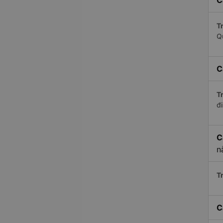
C
Tr
Q
C
Tr
đi
C
n
Tr
C