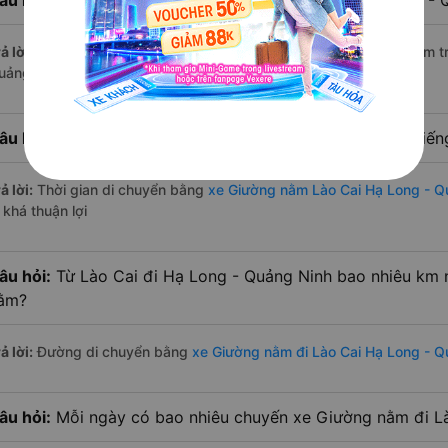
âu hỏi:
Có bao nhiêu nhà xe có Giường nằm đi Hạ Long - Q
ả lời:
Tính tới thời điểm hiện nay thì có 5 nhà xe có xe Giường nằm 
uảng Ninh hiện nay
âu hỏi:
Từ Lào Cai đi Hạ Long - Quảng Ninh bao nhiêu tiế
ả lời:
Thời gian di chuyển bằng
xe Giường nằm Lào Cai Hạ Long - Q
 khá thuận lợi
âu hỏi:
Từ Lào Cai đi Hạ Long - Quảng Ninh bao nhiêu km 
ằm?
ả lời:
Đường di chuyển bằng
xe Giường nằm đi Lào Cai Hạ Long - Q
âu hỏi:
Mỗi ngày có bao nhiêu chuyến xe Giường nằm đi L