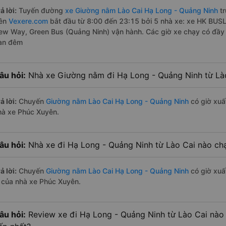
ả lời:
Tuyến đường
xe Giường nằm Lào Cai Hạ Long - Quảng Ninh
tr
rên
Vexere.com
bắt đầu từ 8:00 đến 23:15 bởi 5 nhà xe: xe HK BUSL
ew Way, Green Bus (Quảng Ninh) vận hành. Các giờ xe chạy có đầy đ
an đêm
âu hỏi:
Nhà xe Giường nằm đi Hạ Long - Quảng Ninh từ Là
ả lời:
Chuyến
Giường nằm Lào Cai Hạ Long - Quảng Ninh
có giờ xuất
hà xe Phúc Xuyên.
âu hỏi:
Nhà xe đi Hạ Long - Quảng Ninh từ Lào Cai nào chạ
ả lời:
Chuyến
Giường nằm Lào Cai Hạ Long - Quảng Ninh
có giờ xuất
à của nhà xe Phúc Xuyên.
âu hỏi:
Review xe đi Hạ Long - Quảng Ninh từ Lào Cai nào c