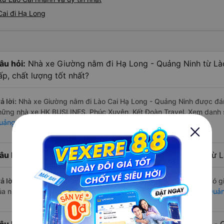
Cai đi Hạ Long
âu hỏi:
Nhà xe Giường nằm đi Hạ Long - Quảng Ninh từ Là
ấp, chất lượng tốt nhất?
ả lời:
Nhà xe Giường nằm đi Lào Cai Hạ Long - Quảng Ninh được đánh
hững nhà xe HK BUSLINES, Phúc Xuyên, Kết Đoàn Travel. Xem danh
uảng Ninh
âu hỏi:
Hãng Xe Giường nằm đi Hạ Long - Quảng Ninh từ Là
ả lời:
Hãng xe Giường nằm đi Hạ Long - Quảng Ninh từ Lào Cai có gi
ủa nhà xe Phúc Xuyên. Xem danh sách đầy đủ:
Xe đi Hạ Long - Quản