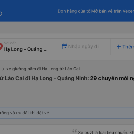
Đơn hàng của tôi
Mở bán vé trên Vexe
fo
Nơi đến
add
Nhập ngày đi
Thêm
xe giường nằm đi Hạ Long từ Lào Cai
i
ừ Lào Cai đi Hạ Long - Quảng Ninh
: 29 chuyến mỗi 
rống và ưu đãi khi đặt vé
Xe buýt là loại tiêu chuẩn, k