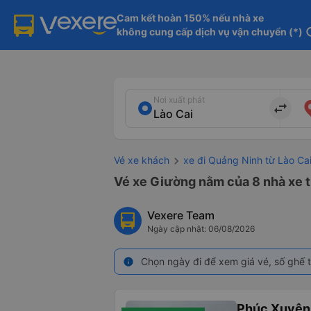
Cam kết hoàn 150% nếu nhà xe

không cung cấp dịch vụ vận chuyển (*)
in
Nơi xuất phát
import_export
Vé xe khách
xe đi Quảng Ninh từ Lào Ca
Vé xe Giường nằm của 8 nhà xe t
Vexere Team
Ngày cập nhật: 06/08/2026
Chọn ngày đi để xem giá vé, số ghế t
info
Phúc Xuyên