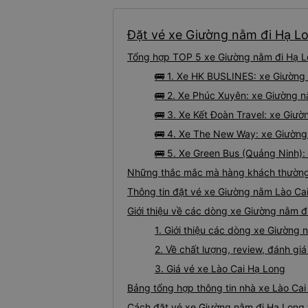
Đặt vé xe Giường nằm đi Hạ Lon
Tổng hợp TOP 5 xe Giường nằm đi Hạ Lo
🚌 1. Xe HK BUSLINES: xe Giường
🚌 2. Xe Phúc Xuyên: xe Giường n
🚌 3. Xe Kết Đoàn Travel: xe Giườ
🚌 4. Xe The New Way: xe Giường
🚌 5. Xe Green Bus (Quảng Ninh):
Những thắc mắc mà hàng khách thường 
Thông tin đặt vé xe Giường nằm Lào Ca
Giới thiệu về các dòng xe Giường nằm đ
1. Giới thiệu các dòng xe Giường
2. Về chất lượng, review, đánh g
3. Giá vé xe Lào Cai Hạ Long
Bảng tổng hợp thông tin nhà xe Lào Cai
Cách đặt vé xe Giường nằm đi Hạ Long t