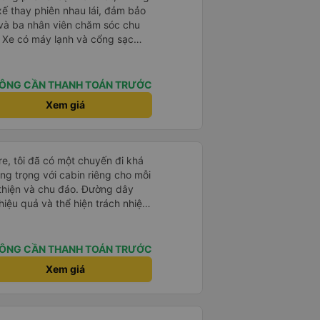
i xế thay phiên nhau lái, đảm bảo
, và ba nhân viên chăm sóc chu
 Xe có máy lạnh và cổng sạc
ở các khu vực nghỉ ngơi. Phí
. Có nhiều loại đồ ăn nhẹ để lựa
rong bến xe để lên xe, nhưng do
ÔNG CẦN THANH TOÁN TRƯỚC
hoảng 9 tiếng. Tôi hài lòng với
Xem giá
e, tôi đã có một chuyến đi khá
ang trọng với cabin riêng cho mỗi
thiện và chu đáo. Đường dây
iệu quả và thể hiện trách nhiệm
-0.5 sao vì quy trình đặt vé
ễ chọn sai bước và không thể
n đến việc hủy dịch vụ. -0.5 sao
ÔNG CẦN THANH TOÁN TRƯỚC
phòng đại diện của công ty,
Xem giá
iểm: Xe buýt khởi hành và đến
ính xác tại địa điểm đã đăng
 và hữu ích. Nhìn chung, tôi
 dụng Vexere và HK Buslines.