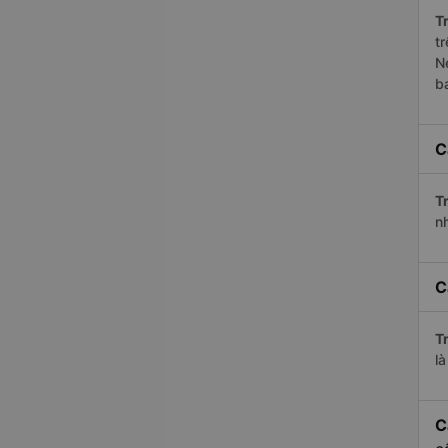
Tr
t
N
b
C
Tr
n
C
Tr
l
C