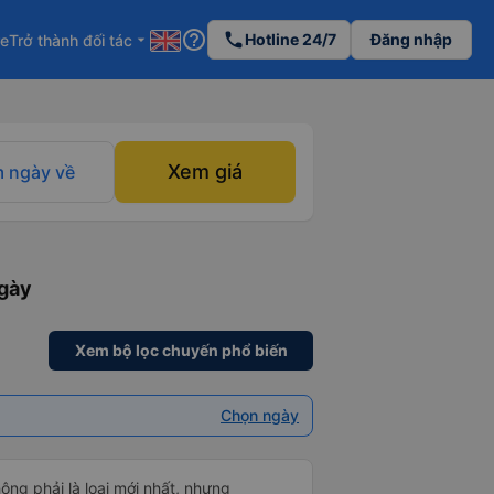
help_outline
phone
Hotline 24/7
Đăng nhập
re
Trở thành đối tác
arrow_drop_down
Xem giá
 ngày về
ngày
Xem bộ lọc chuyến phổ biến
Chọn ngày
hông phải là loại mới nhất, nhưng