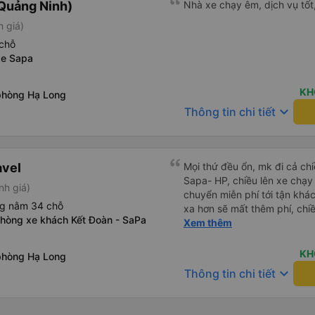
Quảng Ninh)
Nhà xe chạy êm, dịch vụ tốt,
Tôi hy vọng ứng dụng và công
h giá)
mang đến nhiều tiện ích hơn
có app Vexere mà mình được
chỗ
tô của HK Buslines khá ổn. 
xe Sapa
cabin riêng, nhân viên phục
của Vexere làm việc hiệu qu
KH
phòng Hạ Long
hàng. Điểm trừ: -0,5 sao thờ
keyboard_arrow_down
quá nhanh, chọn dễ dàng bư
Thông tin chi tiết
sửa, dẫn đến nguy cơ bị mất
hàng, chỉ tại văn phòng đại d
Điểm cộng: Xe xuất bến và 
avel
ký. Nhân viên chuyên nghiệp
Mọi thứ đều ổn, mk đi cả ch
sao cho cả app Vexere và H
Sapa- HP, chiều lên xe chạy
nh giá)
triển để mang lại trải nghiệm
chuyển miễn phí tới tận khác
ng nằm 34 chỗ
xa hơn sẽ mất thêm phí, chi
phòng xe khách Kết Đoàn - SaPa
phải tự ra điểm đón tại 599 
Xem thêm
nhah hơn, 4h mk đã về tới b
KH
phòng Hạ Long
keyboard_arrow_down
Thông tin chi tiết