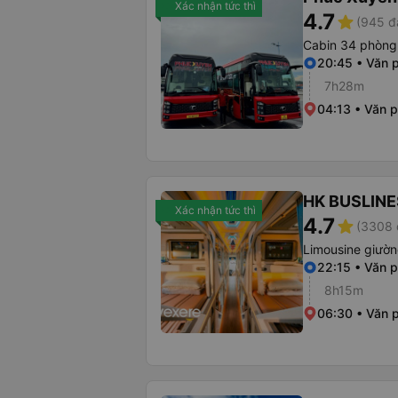
Xác nhận tức thì
4.7
star
(945 đ
Cabin 34 phòng
20:45 • Văn 
7h28m
04:13 • Văn 
HK BUSLINE
Xác nhận tức thì
4.7
star
(3308 
Limousine giườ
22:15 • Văn 
8h15m
06:30 • Văn 