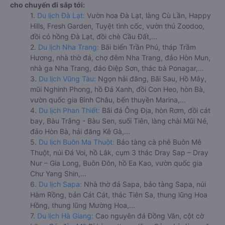
cho chuyến đi sắp tới:
1.
Du lịch Đà Lạt:
Vườn hoa Đà Lạt, làng Cù Lần, Happy
Hills, Fresh Garden, Tuyệt tình cốc, vườn thú Zoodoo,
đồi cỏ hồng Đà Lạt, đồi chè Cầu Đất,...
2.
Du lịch Nha Trang:
Bãi biển Trần Phú, tháp Trầm
Hương, nhà thờ đá, chợ đêm Nha Trang, đảo Hòn Mun,
nhà ga Nha Trang, đảo Điệp Sơn, thác bà Ponagar,...
3.
Du lịch Vũng Tàu:
Ngọn hải đăng, Bãi Sau, Hồ Mây,
mũi Nghinh Phong, hồ Đá Xanh, đồi Con Heo, hòn Bà,
vườn quốc gia Bình Châu, bến thuyền Marina,...
4.
Du lịch Phan Thiết:
Bãi đá Ông Địa, hòn Rơm, đồi cát
bay, Bàu Trắng - Bàu Sen, suối Tiên, làng chài Mũi Né,
đảo Hòn Bà, hải đăng Kê Gà,...
5.
Du lịch Buôn Ma Thuột:
Bảo tàng cà phê Buôn Mê
Thuột, núi Đá Voi, hồ Lắk, cụm 3 thác Dray Sap – Dray
Nur – Gia Long, Buôn Đôn, hồ Ea Kao, vườn quốc gia
Chư Yang Shin,...
6.
Du lịch Sapa:
Nhà thờ đá Sapa, bảo tàng Sapa, núi
Hàm Rồng, bản Cát Cát, thác Tiên Sa, thung lũng Hoa
Hồng, thung lũng Mường Hoa,...
7.
Du lịch Hà Giang:
Cao nguyên đá Đồng Văn, cột cờ