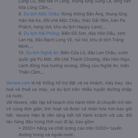
Lũng Cú, đèo Mã Pí Lèng, thung lũng Sủng Là, làng văn
hóa Lũng Cẩm,...
8.
Du lịch Mộc Châu:
Rừng thông Bản Áng, thung lũng
mận Nà Ka, đồi chè Mộc Châu, thác Dải Yếm, bản Pa
Phách, hang dơi, khu du lịch Happy Land,...
9.
Du lịch Hải Phòng:
Biển Đồ Sơn, đảo Hòn Dấu, vịnh
Lan Hạ, đảo Bạch Long Vỹ, núi Voi, khu di tích Tràng
Kênh,...
10.
Du lịch Nghệ An:
Biển Cửa Lò, đảo Lan Châu, vườn
quốc gia Pù Mát, đồi chè Thanh Chương, đảo Hòn Ngư,
cánh đồng hoa hướng dương, đồng cừu Nghệ An, biển
Thiên Cầm,...
Vexere.com
là hệ thống hỗ trợ đặt vé xe khách, máy bay, tàu
hoả và thuê xe máy, xe du lịch trên nhiều tuyến đường khắp
cả nước.
Với Vexere, việc lập kế hoạch cho hành trình di chuyển trở nên
vô cùng đơn giản, linh hoạt và được cá nhân hóa hơn bao giờ
hết. Vexere hiện là nền tảng kết nối hành khách với các đối
tác hàng đầu trong lĩnh vực đi lại, bao gồm:
• 2000+ hãng xe chất lượng cao trên 5000+ tuyến
đường trong và ngoài nước.