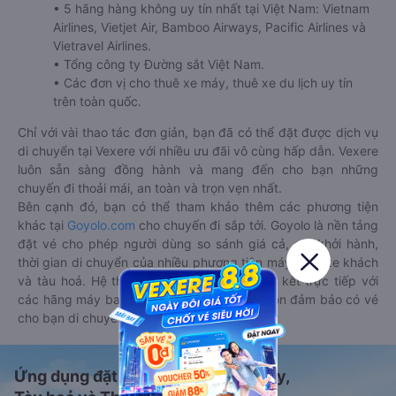
• 5 hãng hàng không uy tín nhất tại Việt Nam: Vietnam
Airlines, Vietjet Air, Bamboo Airways, Pacific Airlines và
Vietravel Airlines.
• Tổng công ty Đường sắt Việt Nam.
• Các đơn vị cho thuê xe máy, thuê xe du lịch uy tín
trên toàn quốc.
Chỉ với vài thao tác đơn giản, bạn đã có thể đặt được dịch vụ
di chuyển tại Vexere với nhiều ưu đãi vô cùng hấp dẫn. Vexere
luôn sẵn sàng đồng hành và mang đến cho bạn những
chuyến đi thoải mái, an toàn và trọn vẹn nhất.
Bên cạnh đó, bạn có thể tham khảo thêm các phương tiện
khác tại
Goyolo.com
cho chuyến đi sắp tới. Goyolo là nền tảng
đặt vé cho phép người dùng so sánh giá cả, giờ khởi hành,
thời gian di chuyển của nhiều phương tiện máy bay, xe khách
và tàu hoả. Hệ thống của Goyolo được liên kết trực tiếp với
các hãng máy bay, xe khách và tàu hoả, luôn đảm bảo có vé
cho bạn di chuyển.
Ứng dụng đặt vé Xe khách, Máy bay,