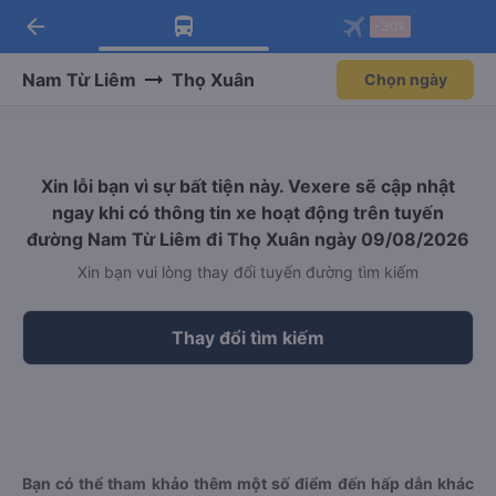
arrow_back
Tải app Vexere ngay!
Tải app Vexere
-30k
Mở app
Mở app
Nhận ưu đãi thành viên độc
-30k/ghế khi đặt vé máy bay qua
quyền
app
Nam Từ Liêm
Thọ Xuân
Chọn ngày
Xin lỗi bạn vì sự bất tiện này. Vexere sẽ cập nhật
ngay khi có thông tin xe hoạt động trên tuyến
đường Nam Từ Liêm đi Thọ Xuân ngày 09/08/2026
Xin bạn vui lòng thay đổi tuyến đường tìm kiếm
Thay đổi tìm kiếm
Bạn có thể tham khảo thêm một số điểm đến hấp dẫn khác