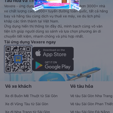
Tàu hoả và Thuê xe
Vexere - ứng dụng đặt vé đa phương tiện với hơn 3000+ nhà
xe chất lượng cao, 5000+ tuyến đường toàn quốc, tất cả hãng
bay và hãng tàu cùng dịch vụ thuê xe máy, xe du lịch phủ
khắp các tỉnh thành tại Việt Nam.
Ứng dụng hiển thị thông tin đầy đủ, minh bạch cùng vô vàn
tiện ích giúp người dùng so sánh và lựa chọn phương án di
chuyển tiết kiệm, nhanh chóng và phù hợp nhất.
Tải ứng dụng Vexere ngay
Vé xe khách
Vé tàu hỏa
Xe đi Buôn Mê Thuột từ Sài Gòn
Vé tàu Sài Gòn Nha Trang
Xe đi Vũng Tàu từ Sài Gòn
Vé tàu Sài Gòn Phan Thiết
Xe đi Nha Trang từ Sài Gòn
Vé tàu Sài Gòn Đà Nẵng