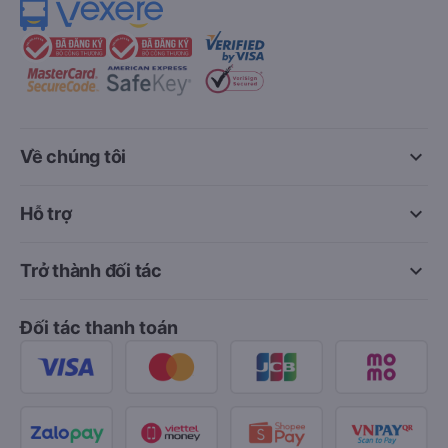
keyboard_arrow_down
Về chúng tôi
keyboard_arrow_down
Hỗ trợ
keyboard_arrow_down
Trở thành đối tác
Đối tác thanh toán