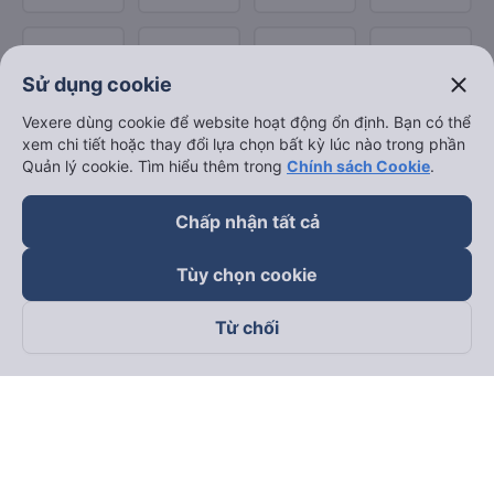
close
Sử dụng cookie
Vexere dùng cookie để website hoạt động ổn định. Bạn có thể
xem chi tiết hoặc thay đổi lựa chọn bất kỳ lúc nào trong phần
Quản lý cookie. Tìm hiểu thêm trong
Chính sách Cookie
.
Chấp nhận tất cả
Tùy chọn cookie
Từ chối
Theo dõi chúng tôi trên
Facebook
Tiktok
Youtube
Công ty TNHH Thương Mại Dịch Vụ Vexere