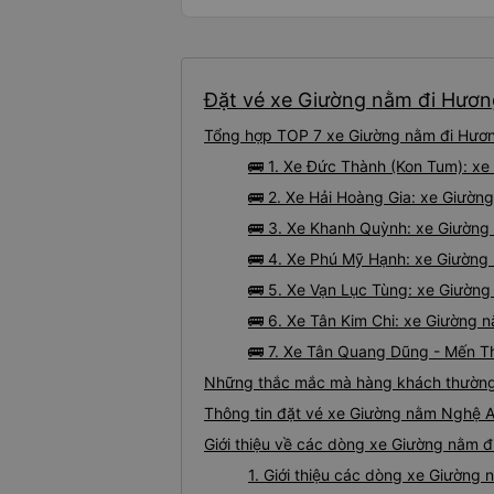
Đặt vé xe Giường nằm đi Hương
Tổng hợp TOP 7 xe Giường nằm đi Hương
🚌 1. Xe Đức Thành (Kon Tum): x
🚌 2. Xe Hải Hoàng Gia: xe Giườn
🚌 3. Xe Khanh Quỳnh: xe Giường
🚌 4. Xe Phú Mỹ Hạnh: xe Giường
🚌 5. Xe Vạn Lục Tùng: xe Giườn
🚌 6. Xe Tân Kim Chi: xe Giường 
🚌 7. Xe Tân Quang Dũng - Mến T
Những thắc mắc mà hàng khách thường 
Thông tin đặt vé xe Giường nằm Nghệ 
Giới thiệu về các dòng xe Giường nằm 
1. Giới thiệu các dòng xe Giườn