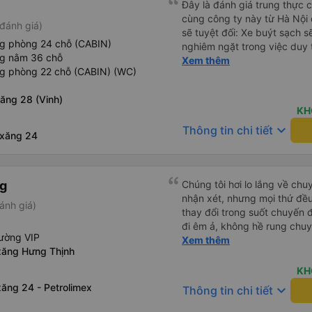
Đây là đánh giá trung thực củ
cùng công ty này từ Hà Nội
đánh giá)
sẽ tuyệt đối: Xe buýt sạch s
ng phòng 24 chỗ (CABIN)
nghiêm ngặt trong việc duy 
ng nằm 36 chỗ
phép ăn trên xe. Đây là lần đ
Xem thêm
ng phòng 22 chỗ (CABIN) (WC)
đến vấn đề sạch sẽ như vậy 
xe buýt đều trông mới và sạc
ăng 28 (Vinh)
trên xe hoạt động hoàn hảo 
KH
sạc: Có sẵn cổng sạc USB v
keyboard_arrow_down
Thông tin chi tiết
tiên tôi thấy. • Môi trường 
 xăng 24
bật đèn không cần thiết hoặc
thư giãn và ngủ trong suốt h
xuyên: Họ lên lịch dừng thư
ng
Chúng tôi hơi lo lắng về chu
mọi người. Điểm chưa tốt: •
nhận xét, nhưng mọi thứ đều 
chót: Vài giờ trước khi khởi 
ánh giá)
thay đổi trong suốt chuyến đ
điểm đón đã được thay đổi 
đi êm ả, không hề rung chuy
khoảng 30 phút. Tuy nhiên, 
ường VIP
để đi vệ sinh và dừng lại để
Xem thêm
VND, tôi thấy công bằng. • T
xăng Hưng Thịnh
thể hơi ngắn đối với những 
không thực sự thân thiện h
không phải là vấn đề lớn. Chú
mức không thể chịu nổi. • X
KH
chúng tôi chuyển sang xe b
ăng 24 - Petrolimex
keyboard_arrow_down
Thông tin chi tiết
mình ở Đà Nẵng, xe quá đông
ghế nhựa ở lối đi giữa, điều