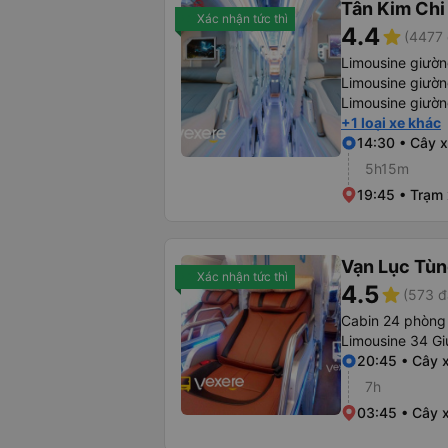
Tân Kim Chi
Xác nhận tức thì
4.4
star
(4477 
Limousine giườ
Limousine giườ
Limousine giườ
+1 loại xe khác
14:30 • Cây x
5h15m
19:45 • Trạm
Vạn Lục Tù
Xác nhận tức thì
4.5
star
(573 đ
Cabin 24 phòng
Limousine 34 Gi
20:45 • Cây 
7h
03:45 • Cây x