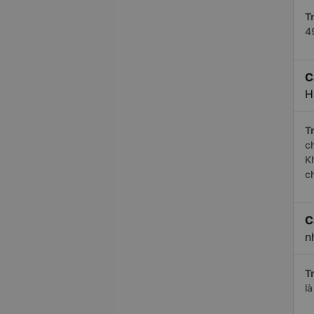
Tr
4
C
H
Tr
c
K
c
C
n
Tr
l