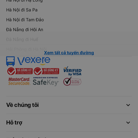
Hà Nội đi Sa Pa
Hà Nội đi Tam Đảo
Đà Nẵng đi Hội An
Đà Nẵng đi Huế
Hải Phòng đi Hà Nội
Xem tất cả tuyến đường
keyboard_arrow_down
Về chúng tôi
keyboard_arrow_down
Hỗ trợ