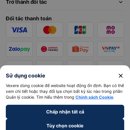
keyboard_arrow_down
Trở thành đối tác
Đối tác thanh toán
close
Sử dụng cookie
Vexere dùng cookie để website hoạt động ổn định. Bạn có thể
xem chi tiết hoặc thay đổi lựa chọn bất kỳ lúc nào trong phần
Quản lý cookie. Tìm hiểu thêm trong
Chính sách Cookie
.
Chấp nhận tất cả
Tùy chọn cookie