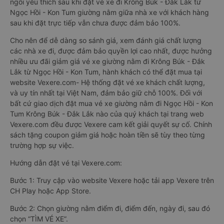
ngồi yêu thích sau khi đặt vé xe đi Krông Búk - Đắk Lắk từ
Ngọc Hồi - Kon Tum giường nằm giữa nhà xe với khách hàng
sau khi đặt trực tiếp vẫn chưa được đảm bảo 100%.
Cho nên để dễ dàng so sánh giá, xem đánh giá chất lượng
các nhà xe đi, được đảm bảo quyền lợi cao nhất, được hưởng
nhiều ưu đãi giảm giá vé xe giường nằm đi Krông Búk - Đắk
Lắk từ Ngọc Hồi - Kon Tum, hành khách có thể đặt mua tại
website Vexere.com- Hệ thống đặt vé xe khách chất lượng,
và uy tín nhất tại Việt Nam, đảm bảo giữ chỗ 100%. Đối với
bất cứ giao dịch đặt mua vé xe giường nằm đi Ngọc Hồi - Kon
Tum Krông Búk - Đắk Lắk nào của quý khách tại trang web
Vexere.com đều được Vexere cam kết giải quyết sự cố. Chính
sách tặng coupon giảm giá hoặc hoàn tiền sẽ tùy theo từng
trường hợp sự việc.
Hướng dẫn đặt vé tại Vexere.com:
Bước 1: Truy cập vào website Vexere hoặc tải app Vexere trên
CH Play hoặc App Store.
Bước 2: Chọn giường nằm điểm đi, điểm đến, ngày đi, sau đó
chọn “TÌM VÉ XE”.