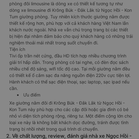
phòng đôi limousine là dòng xe có thiết kế tương tự như
dòng xe limousine đi Krông Búk - Đắk Lắk từ Ngọc Hồi - Kon
Tum giường phòng. Tuy nhiên kích thước giường nằm được
thiết kế rộng hơn, phù hợp với cả khách hàng Việt Nam lẫn
khách nước ngoài. Nhà xe vẫn chú trọng trang bị các thiết
bị hiện đại nhằm đảm bảo cho quý khách hàng có những trải
nghiệm thoải mái nhất trong suốt chuyến đi.
Tiện ích
Tivi ốp trần nét cứng, đầu HD tích hợp nhiều chương trình
giải trí hấp dẫn. Trong phòng có tai nghe, có đèn đọc sách
nhiều chế độ sáng, wifi tốc độ cao. Tại mỗi giường nằm đều
có thiết kế ổ cắm sạc đa năng nguồn điện 220v cực tiện lợi.
Hành khách có thể sạc điện thoại, sạc laptop, sạc ipad nếu
cần.
Ưu điểm
Xe giường nằm đôi đi Krông Búk - Đắk Lắk từ Ngọc Hồi -
Kon Tum này phù hợp cho các cặp đôi hoặc gia đình có bé
nhỏ vì diện tích phòng rộng, riêng tư. Một điểm cộng lớn cho
loại xe này là không bắt khách dọc đường, tránh được tình
trạng bị nhồi nhét trong quá trình di chuyển.
2. Về chất lượng, review, đánh giá nhà xe Ngọc Hồi -