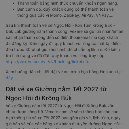
Thanh toán bằng hình thức chuyển khoản ngân hàng.
Bên cạnh đó, quý khách cũng có thể thanh toán vé
thông qua các ví Momo, ZaloPay, AirPay, VNPay,…
Sau khi thanh toán vé xe Ngọc Hồi - Kon Tum Krông Búk -
Đắk Lắk giường nằm thành công, Vexere sẽ gửi tin nhắn/email
xác nhận thành công đến số điện thoại/email mà quý khách
đã đăng ký. Đến ngày đi, quý khách vui lòng có mặt tại điểm
đón trước 30 phút giờ khởi hành để chuẩn bị lên xe. Để kiểm
tra tình trạng vé đã đặt, quý khách vui lòng truy cập
https://vexere.com/vi-VN/booking/ticketinfo
Xem hướng dẫn chi tiết đặt vé xe, minh họa bằng hình ảnh
tại
đây
.
Đặt vé xe Giường nằm Tết 2027 từ
Ngọc Hồi đi Krông Búk
Vé xe Giường nằm tết 2027 từ Ngọc Hồi đi Krông Búk vẫn
chưa được công bố. Vexere.com sẽ sớm thông báo cho các
bạn thông tin vé xe Tết 2027 bao gồm giá vé, lịch trình, ngày
giờ bán vé của các hãng xe khách đi tuyến đường Ngọc Hồi -