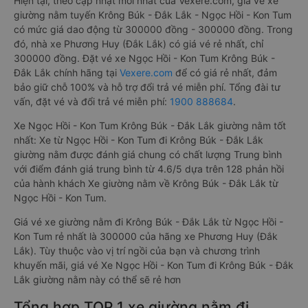
Hiện tại, theo cập nhật mới nhất của Vexere.com, giá vé xe
giường nằm tuyến Krông Búk - Đắk Lắk - Ngọc Hồi - Kon Tum
có mức giá dao động từ 300000 đồng - 300000 đồng. Trong
đó, nhà xe Phương Huy (Đắk Lắk) có giá vé rẻ nhất, chỉ
300000 đồng. Đặt vé xe Ngọc Hồi - Kon Tum Krông Búk -
Đắk Lắk chính hãng tại
Vexere.com
để có giá rẻ nhất, đảm
bảo giữ chỗ 100% và hỗ trợ đổi trả vé miễn phí. Tổng đài tư
vấn, đặt vé và đổi trả vé miễn phí:
1900 888684
.
Xe Ngọc Hồi - Kon Tum Krông Búk - Đắk Lắk giường nằm tốt
nhất: Xe từ Ngọc Hồi - Kon Tum đi Krông Búk - Đắk Lắk
giường nằm được đánh giá chung có chất lượng Trung bình
với điểm đánh giá trung bình từ 4.6/5 dựa trên 128 phản hồi
của hành khách Xe giường nằm về Krông Búk - Đắk Lắk từ
Ngọc Hồi - Kon Tum.
Giá vé xe giường nằm đi Krông Búk - Đắk Lắk từ Ngọc Hồi -
Kon Tum rẻ nhất là 300000 của hãng xe Phương Huy (Đắk
Lắk). Tùy thuộc vào vị trí ngồi của bạn và chương trình
khuyến mãi, giá vé Xe Ngọc Hồi - Kon Tum đi Krông Búk - Đắk
Lắk giường nằm này có thể sẽ rẻ hơn
Tổng hợp TOP 1 xe giường nằm đi