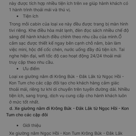
này được tích hợp nhiều tiện ích trên xe giúp hành khách có
1 hành trình thoải mái và thú vị.
Tiện ích
Trong mỗi cabin của loại xe này đều được trang bị màn hình
tivi riêng. Khe điều hòa mát lạnh, đèn đọc sách nhiều chế độ
sáng để hành khách điều chỉnh theo nhu cầu của mình.Ổ
cắm sạc được thiết kế ngay bên cạnh chỗ nằm, bàn làm
việc mini, hộc để cốc chén, nước uống đầy đủ tiện ích. Tai
nghe hiện đại, wifi tốc độ cao hoạt động 24/24 thoải mái
truy cập theo nhu cầu.
Ưu điểm
Loại xe giường nằm đi Krông Búk - Đắk Lắk từ Ngọc Hồi -
Kon Tum cho các cặp đôi tạo cho khách hàng cảm giác
thoải mái, riêng tư khi di chuyển trên tuyến đường dài. Nhiều
tiện ích, sang trọng, dịch vụ cung cấp cho hành khách luôn
ở mức tốt nhất.
d. Xe giường nằm đi Krông Búk - Đắk Lắk từ Ngọc Hồi - Kon
Tum cho các cặp đôi
Giới thiệu
Xe giường nằm Ngọc Hồi - Kon Tum Krông Búk - Đắk Lắk