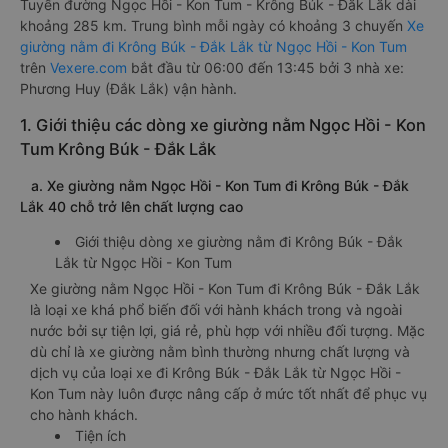
Tuyến đường Ngọc Hồi - Kon Tum - Krông Búk - Đắk Lắk dài
khoảng 285 km. Trung bình mỗi ngày có khoảng 3 chuyến
Xe
giường nằm đi Krông Búk - Đắk Lắk từ Ngọc Hồi - Kon Tum
trên
Vexere.com
bắt đầu từ 06:00 đến 13:45 bởi 3 nhà xe:
Phương Huy (Đắk Lắk) vận hành.
1. Giới thiệu các dòng xe giường nằm Ngọc Hồi - Kon
Tum Krông Búk - Đắk Lắk
a. Xe giường nằm Ngọc Hồi - Kon Tum đi Krông Búk - Đắk
Lắk 40 chỗ trở lên chất lượng cao
Giới thiệu dòng xe giường nằm đi Krông Búk - Đắk
Lắk từ Ngọc Hồi - Kon Tum
Xe giường nằm Ngọc Hồi - Kon Tum đi Krông Búk - Đắk Lắk
là loại xe khá phổ biến đối với hành khách trong và ngoài
nước bởi sự tiện lợi, giá rẻ, phù hợp với nhiều đối tượng. Mặc
dù chỉ là xe giường nằm bình thường nhưng chất lượng và
dịch vụ của loại xe đi Krông Búk - Đắk Lắk từ Ngọc Hồi -
Kon Tum này luôn được nâng cấp ở mức tốt nhất để phục vụ
cho hành khách.
Tiện ích