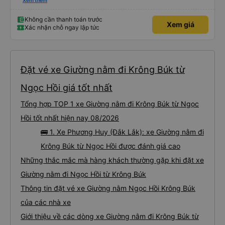
thì rât chu đáo. Đánh giá tổng thể: Hãng xe các bạn phục vụ khách chuyên
Xem thêm
nghiệp, văn minh, hiện đại. (Tôi hiện làm việc vê dịch vụ pháp luật tại Phường
Kon Tum, đt 0981197552).
Không cần thanh toán trước
Xem giá
Xác nhận chỗ ngay lập tức
Đặt vé xe Giường nằm đi Krông Búk từ
Ngọc Hồi giá tốt nhất
Tổng hợp TOP 1 xe Giường nằm đi Krông Búk từ Ngọc
Hồi tốt nhất hiện nay 08/2026
🚌 1. Xe Phương Huy (Đắk Lắk): xe Giường nằm đi
Krông Búk từ Ngọc Hồi được đánh giá cao
Những thắc mắc mà hàng khách thường gặp khi đặt xe
Giường nằm đi Ngọc Hồi từ Krông Búk
Thông tin đặt vé xe Giường nằm Ngọc Hồi Krông Búk
của các nhà xe
Giới thiệu về các dòng xe Giường nằm đi Krông Búk từ