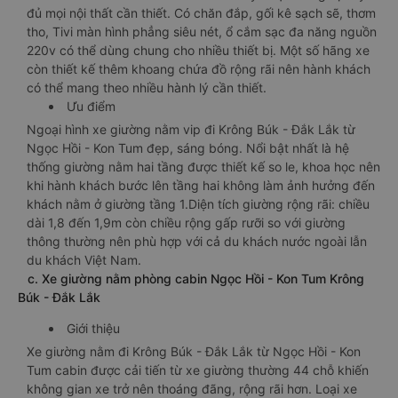
đủ mọi nội thất cần thiết. Có chăn đắp, gối kê sạch sẽ, thơm
tho, Tivi màn hình phẳng siêu nét, ổ cắm sạc đa năng nguồn
220v có thể dùng chung cho nhiều thiết bị. Một số hãng xe
còn thiết kế thêm khoang chứa đồ rộng rãi nên hành khách
có thể mang theo nhiều hành lý cần thiết.
Ưu điểm
Ngoại hình xe giường nằm vip đi Krông Búk - Đắk Lắk từ
Ngọc Hồi - Kon Tum đẹp, sáng bóng. Nổi bật nhất là hệ
thống giường nằm hai tầng được thiết kế so le, khoa học nên
khi hành khách bước lên tầng hai không làm ảnh hưởng đến
khách nằm ở giường tầng 1.Diện tích giường rộng rãi: chiều
dài 1,8 đến 1,9m còn chiều rộng gấp rưỡi so với giường
thông thường nên phù hợp với cả du khách nước ngoài lẫn
du khách Việt Nam.
c. Xe giường nằm phòng cabin Ngọc Hồi - Kon Tum Krông
Búk - Đắk Lắk
Giới thiệu
Xe giường nằm đi Krông Búk - Đắk Lắk từ Ngọc Hồi - Kon
Tum cabin được cải tiến từ xe giường thường 44 chỗ khiến
không gian xe trở nên thoáng đãng, rộng rãi hơn. Loại xe