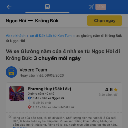
arrow_back
Tải app Vexere ngay!
Tải app Vexere
-30k
Mở app
Mở app
Nhận ưu đãi thành viên độc
-30k/ghế khi đặt vé máy bay qua
quyền
app
Ngọc Hồi
Krông Búk
Chọn ngày
Vé xe khách
xe đi Đắk Lắk từ Kon Tum
xe giường nằm đi Krông Búk
từ Ngọc Hồi
Vé xe Giường nằm của 4 nhà xe từ Ngọc Hồi đi
Krông Búk
: 3 chuyến mỗi ngày
Vexere Team
Ngày cập nhật: 09/08/2026
Phương Huy (Đắk Lắk)
4.6
Giường nằm 40 chỗ
(129 đánh giá)
13:45 • Bến xe Ngọc Hồi
5 giờ 50 phút
19:35 • Bến xe liên tỉnh Đắk Lắk
Hãng xe của các bạn, tôi đã đi vài lần. Chất lượng dịch vụ, với tôi, ở lứa tuổi
U70, là hoàn toàn uy tín, hấp dẫn. Quan sát những khách đồng hành, có
cảm giác họ rát hài long. Riêng về lái xe, người trực tiếp phục vụ khách hàng,