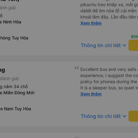
pikachu treo khắp xe, mỗi g
ánh giá)
dàiiiiii để ôm nữa 🤣 cái mền
hỗ
khoái lắm đây. Lần đầu tiên
e Ninh Hòa
bàn chải đánh răng. Có 2 ôn
Xem thêm
tới tận nơi để hỗ trợ, nói ch
KH
phòng Tuy Hòa
keyboard_arrow_down
Thông tin chi tiết
ng
Excellent bus and very safe 
experience, I suggest the 
đánh giá)
policy for phones during the
ng nằm 34 chỗ
It is a sleeper bus, so quiet 
xe Miền Đông Mới
Wi-Fi password clearly insid
Xem thêm
would definitely ride with them again! --------
lượng tốt và tài xế lái xe rấ
xe Nam Tuy Hòa
hơn, tôi góp ý nhà xe nên có
keyboard_arrow_down
Thông tin chi tiết
lặng (tắt âm thanh điện tho
phiền hành khách khác ngủ.
mật khẩu Wi-Fi trong xe để
Tôi vẫn sẽ tiếp tục ủng hộ nh