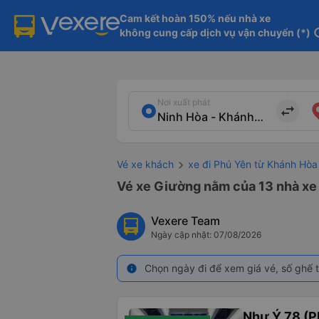
Cam kết hoàn 150% nếu nhà xe

không cung cấp dịch vụ vận chuyển (*)
in
Nơi xuất phát
import_export
Vé xe khách
xe đi Phú Yên từ Khánh Hòa
Vé xe Giường nằm của 13 nhà xe 
Vexere Team
Ngày cập nhật: 07/08/2026
Chọn ngày đi để xem giá vé, số ghế t
info
Như Ý 78 (P