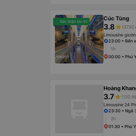
Cúc Tùng
Xác nhận tức thì
3.8
star
(3792 
Limousine giườ
23:00 • Bến 
1h
00:00 • Phú 
Hoàng Khan
3.7
star
(120 đá
Limousine 24 P
23:30 • Ngã 
2h
01:30 • Phú 