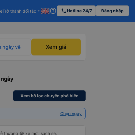
help_outline
phone
Hotline 24/7
Đăng nhập
re
Trở thành đối tác
arrow_drop_down
Xem giá
 ngày về
 ngày
Xem bộ lọc chuyến phổ biến
Chọn ngày
ễ thương 😂 xe mới, sạch sẽ,