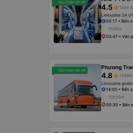
Xác nhận tức thì
4.5
star
(284 đ
Limousine 34 c
02:17 • Bến x
1h30m
03:47 • Văn 
Phương Tra
Xác nhận tức thì
4.8
star
(3990 
Limousine giườ
14:00 • Bến 
10h30m
00:30 • Bến 