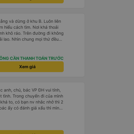
 Cảm ơn từ tận đáy lòng.. 79-
g rất nhiều. Nếu bạn chưa biết
ogle Maps hoạt động như thế
?&quot; Chuyện gì xảy ra với
ẵng và dừng ở khu B. Luôn liên
30 và tôi đang nói về nó. ạn
ìm hiểu cách tìm. Nơi khá thoải
i nghĩ tài xế đã giúp tôi vì nhìn
inh khô ráo. Trên đường đi không
ang nghĩ rằng sẽ rất nguy hiểm
ải lao. Nhìn chung mọi thứ đều
n các bạn rất nhiều.
ÔNG CẦN THANH TOÁN TRƯỚC
Xem giá
ác anh, chú, bác VP ĐH vui tính,
 chuyến đi của mình
 khá to, có bạn nv nhắc nhở thì 2
bác ấy có đánh giá xấu thì mình
hở rất đúng. 2 bác nói rất to. To
c câu chuyện các bác nói với
 ấy
ng bạn ấy nha. Nếu bạn ấy bị trừ