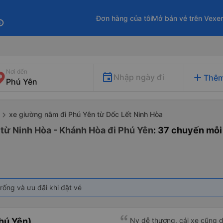
Đơn hàng của tôi
Mở bán vé trên Vexe
fo
Nơi đến
add
Nhập ngày đi
Thêm
xe giường nằm đi Phú Yên từ Dốc Lết Ninh Hòa
từ Ninh Hòa - Khánh Hòa đi Phú Yên
: 37 chuyến mỗi
rống và ưu đãi khi đặt vé
hú Yên)
Nv dễ thương, cái xe cũng d