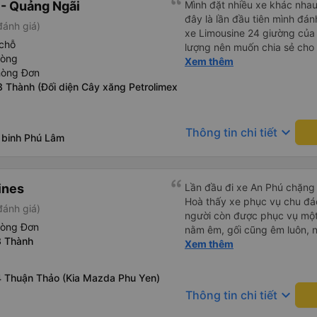
- Quảng Ngãi
Mình đặt nhiều xe khác nhau 
đây là lần đầu tiên mình đánh
đánh giá)
xe Limousine 24 giường của
chỗ
lượng nên muốn chia sẻ cho
hòng
nên đi hay không. - Giá vé: 600k/giường/1người. - Giờ giấc:
Xem thêm
hòng Đơn
mình đặt tuyến SG-QN 18h, 
 Thành (Đối diện Cây xăng Petrolimex
sớm ngày đi để xác nhận, chi
giờ (17h45) có mặt tại BXMĐ
lớn, chỗ này là xe đúng giờ l
keyboard_arrow_down
Thông tin chi tiết
bắt grab ra chỗ xe lớn (hình
 binh Phú Lâm
trung chuyển chở mình tới c
lớn tới rước, mình chờ khoả
tấm, ai chưa ăn tối thì ghé 
ines
Lần đầu đi xe An Phú chặn
Tầm 18h45 là xe tới rồi lên xe
Hoà thấy xe phục vụ chu đá
đánh giá là khá lịch sự và d
đánh giá)
người còn được phục vụ một
điện thoại là anh lơ xe dẫn lạ
hòng Đơn
nằm êm, gối cũng êm luôn, n
từng người xuống chỗ nào để
3 Thành
mỗi giường một cái giỏ nhỏ 
Xem thêm
trung chuyển. - Tiện nghi trê
rớt. Lái xe chạy an toàn, k
đèn mình tự bật tắt được, r
đi xe trống rất nhiều chỗ n
tho nhé, rộng rãi nữa. Wifi x
4 Thuận Thảo (Kia Mazda Phu Yen)
đặt xe trước, không đón khác
nọ thôi, ko có xem youtube 
keyboard_arrow_down
Thông tin chi tiết
tuyến đường như vậy thì thấy
cái kia mình thấy xài ổn. Mấ
thấy ổn, cũng sạch sẽ, dép 