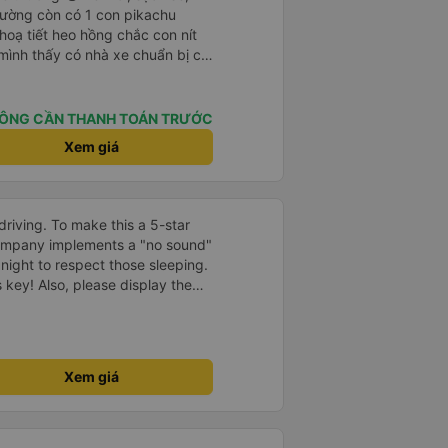
iường còn có 1 con pikachu
 hoạ tiết heo hồng chắc con nít
 mình thấy có nhà xe chuẩn bị cả
g bà cụ lên xe còn được nv dẫn
ung là chu đáo ah.
ÔNG CẦN THANH TOÁN TRƯỚC
Xem giá
driving. To make this a 5-star
company implements a "no sound"
 night to respect those sleeping.
is key! Also, please display the
e the cabin for convenience. I
------ ​ Xe chất
t an toàn. Để dịch vụ hoàn hảo
 quy định rõ ràng về việc giữ im
Xem giá
ại) vào ban đêm để tránh làm
 Ngoài ra, nhà xe nên dán sẵn
 hành khách dễ dàng sử dụng.
à xe trong tương lai!