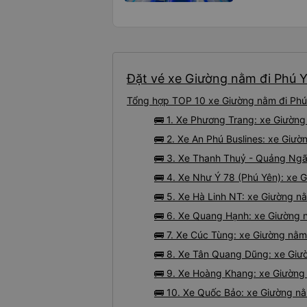
Đặt vé xe Giường nằm đi Phú Y
Tổng hợp TOP 10 xe Giường nằm đi Phú 
🚌 1. Xe Phương Trang: xe Giường
🚌 2. Xe An Phú Buslines: xe Giườ
🚌 3. Xe Thanh Thuỷ - Quảng Ngãi
🚌 4. Xe Như Ý 78 (Phú Yên): xe 
🚌 5. Xe Hà Linh NT: xe Giường n
🚌 6. Xe Quang Hạnh: xe Giường n
🚌 7. Xe Cúc Tùng: xe Giường nằm
🚌 8. Xe Tân Quang Dũng: xe Giư
🚌 9. Xe Hoàng Khang: xe Giường
🚌 10. Xe Quốc Bảo: xe Giường nằ