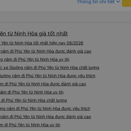
keyboard_arrow_down
Thông tin chi tiết
thì bảo bạn ấy liên hệ sđt c
đuôi 666, chuyến ĐH-NT ngày
iu còn đổi cho mình phòng đ
(một mình) yêu luôn. Nhưng
lần xe rẽ 1 cái là ✈️ Ít đi x
ên từ Ninh Hòa giá tốt nhất
10/10.
Yên từ Ninh Hòa tốt nhất hiện nay 08/2026
 nằm đi Phú Yên từ Ninh Hòa được đánh giá cao
ng nằm đi Phú Yên từ Ninh Hòa uy tín
: xe Giường nằm đi Phú Yên từ Ninh Hòa chất lượng
Giường nằm đi Phú Yên từ Ninh Hòa được yêu thích
ằm đi Phú Yên từ Ninh Hòa được đánh giá cao
ằm đi Phú Yên từ Ninh Hòa uy tín
 đi Phú Yên từ Ninh Hòa chất lượng
ờng nằm đi Phú Yên từ Ninh Hòa được yêu thích
 nằm đi Phú Yên từ Ninh Hòa được đánh giá cao
m đi Phú Yên từ Ninh Hòa uy tín