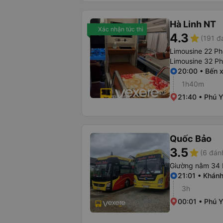
Hà Linh NT
Xác nhận tức thì
4.3
star
(191 đ
Limousine 22 P
Limousine 32 P
20:00 • Bến 
1h40m
21:40 • Phú 
Quốc Bảo
3.5
star
(6 đán
Giường nằm 34 
21:01 • Khán
3h
00:01 • Phú 