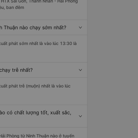
e HTX Sài Gòn, Thành Nhân - Hải Phòng
iều, ban đêm
h Thuận nào chạy sớm nhất?
uất phát sớm nhất là vào lúc 13:30 là
chạy trễ nhất?
uất phát trễ (muộn) nhất là vào lúc
o có chất lượng tốt, xuất sắc,
Hải Phòng từ Ninh Thuận nào ở tuyến