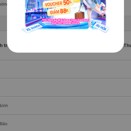
ường này có chất lượng xuất sắc.
ch trình chi tiết các xe Giường nằm Đi Vĩnh Bảo từ Ninh Th
bình
 Bảo