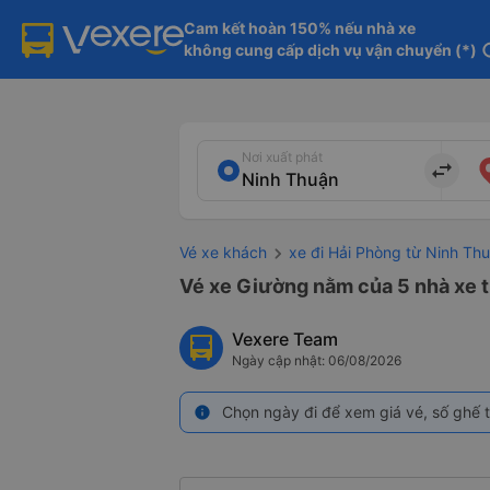
Cam kết hoàn 150% nếu nhà xe

không cung cấp dịch vụ vận chuyển (*)
in
Nơi xuất phát
import_export
Vé xe khách
xe đi Hải Phòng từ Ninh Th
Vé xe Giường nằm của 5 nhà xe t
Vexere Team
Ngày cập nhật: 06/08/2026
Chọn ngày đi để xem giá vé, số ghế t
info