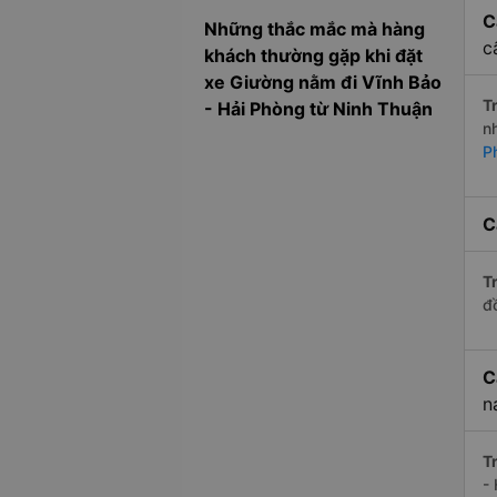
C
Những thắc mắc mà hàng
c
khách thường gặp khi đặt
xe Giường nằm đi Vĩnh Bảo
Tr
- Hải Phòng từ Ninh Thuận
n
P
C
Tr
đ
C
n
Tr
-