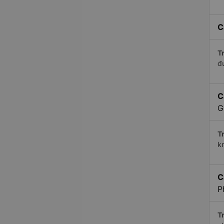
C
Tr
đ
C
G
Tr
k
C
P
Tr