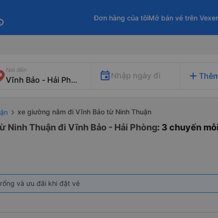
Đơn hàng của tôi
Mở bán vé trên Vexe
fo
Nơi đến
add
Nhập ngày đi
Thêm
xe giường nằm đi Vĩnh Bảo từ Ninh Thuận
uận
ừ Ninh Thuận đi Vĩnh Bảo - Hải Phòng
: 3 chuyến mỗ
rống và ưu đãi khi đặt vé