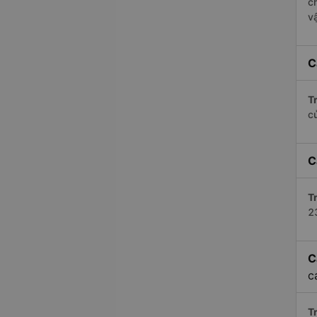
c
v
C
Tr
c
C
Tr
2
C
c
Tr