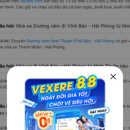
huyến trên
Vexere.com
bắt đầu từ 13:30 đến 23:00 bởi 2 nhà xe: x
ận hành. Các giờ xe chạy có đầy đủ cả ban ngày, buổi trưa, buổi ch
âu hỏi:
Nhà xe Giường nằm đi Vĩnh Bảo - Hải Phòng từ Nin
ả lời:
Chuyến
Giường nằm Ninh Thuận Vĩnh Bảo - Hải Phòng
có giờ x
ủa nhà xe Thành Nhân - Hải Phòng.
âu hỏi:
Nhà xe đi Vĩnh Bảo - Hải Phòng từ Ninh Thuận nào 
ả lời:
Chuyến
Giường nằm Ninh Thuận Vĩnh Bảo - Hải Phòng
có giờ x
3:00 là của nhà xe Thành Nhân - Hải Phòng.
âu hỏi:
Review xe đi Vĩnh Bảo - Hải Phòng từ Ninh Thuận nà
ao cấp nhất?
ả lời:
Tạm thời chưa đủ review để đánh giá có nhà xe đi Vĩnh Bảo - 