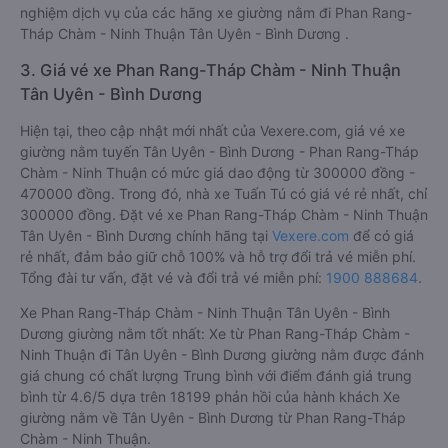
nghiệm dịch vụ của các hãng xe giường nằm đi Phan Rang-
Tháp Chàm - Ninh Thuận Tân Uyên - Bình Dương .
3. Giá vé xe Phan Rang-Tháp Chàm - Ninh Thuận
Tân Uyên - Bình Dương
Hiện tại, theo cập nhật mới nhất của Vexere.com, giá vé xe
giường nằm tuyến Tân Uyên - Bình Dương - Phan Rang-Tháp
Chàm - Ninh Thuận có mức giá dao động từ 300000 đồng -
470000 đồng. Trong đó, nhà xe Tuấn Tú có giá vé rẻ nhất, chỉ
300000 đồng. Đặt vé xe Phan Rang-Tháp Chàm - Ninh Thuận
Tân Uyên - Bình Dương chính hãng tại
Vexere.com
để có giá
rẻ nhất, đảm bảo giữ chỗ 100% và hỗ trợ đổi trả vé miễn phí.
Tổng đài tư vấn, đặt vé và đổi trả vé miễn phí:
1900 888684
.
Xe Phan Rang-Tháp Chàm - Ninh Thuận Tân Uyên - Bình
Dương giường nằm tốt nhất: Xe từ Phan Rang-Tháp Chàm -
Ninh Thuận đi Tân Uyên - Bình Dương giường nằm được đánh
giá chung có chất lượng Trung bình với điểm đánh giá trung
bình từ 4.6/5 dựa trên 18199 phản hồi của hành khách Xe
giường nằm về Tân Uyên - Bình Dương từ Phan Rang-Tháp
Chàm - Ninh Thuận.