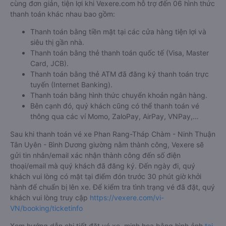
cùng đơn giản, tiện lợi khi Vexere.com hỗ trợ đến 06 hình thức
thanh toán khác nhau bao gồm:
Thanh toán bằng tiền mặt tại các cửa hàng tiện lợi và
siêu thị gần nhà.
Thanh toán bằng thẻ thanh toán quốc tế (Visa, Master
Card, JCB).
Thanh toán bằng thẻ ATM đã đăng ký thanh toán trực
tuyến (Internet Banking).
Thanh toán bằng hình thức chuyển khoản ngân hàng.
Bên cạnh đó, quý khách cũng có thể thanh toán vé
thông qua các ví Momo, ZaloPay, AirPay, VNPay,…
Sau khi thanh toán vé xe Phan Rang-Tháp Chàm - Ninh Thuận
Tân Uyên - Bình Dương giường nằm thành công, Vexere sẽ
gửi tin nhắn/email xác nhận thành công đến số điện
thoại/email mà quý khách đã đăng ký. Đến ngày đi, quý
khách vui lòng có mặt tại điểm đón trước 30 phút giờ khởi
hành để chuẩn bị lên xe. Để kiểm tra tình trạng vé đã đặt, quý
khách vui lòng truy cập
https://vexere.com/vi-
VN/booking/ticketinfo
Xem hướng dẫn chi tiết đặt vé xe, minh họa bằng hình ảnh
tại