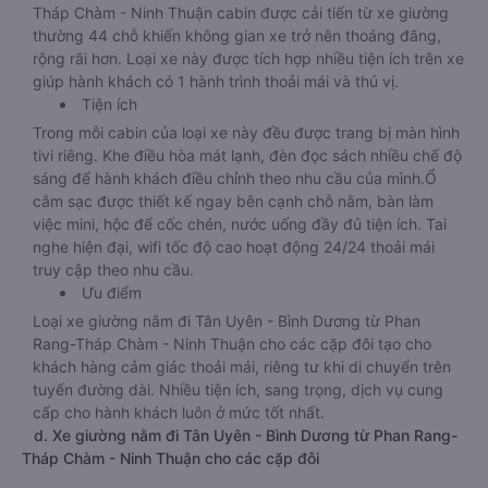
Tháp Chàm - Ninh Thuận cabin được cải tiến từ xe giường
thường 44 chỗ khiến không gian xe trở nên thoáng đãng,
rộng rãi hơn. Loại xe này được tích hợp nhiều tiện ích trên xe
giúp hành khách có 1 hành trình thoải mái và thú vị.
Tiện ích
Trong mỗi cabin của loại xe này đều được trang bị màn hình
tivi riêng. Khe điều hòa mát lạnh, đèn đọc sách nhiều chế độ
sáng để hành khách điều chỉnh theo nhu cầu của mình.Ổ
cắm sạc được thiết kế ngay bên cạnh chỗ nằm, bàn làm
việc mini, hộc để cốc chén, nước uống đầy đủ tiện ích. Tai
nghe hiện đại, wifi tốc độ cao hoạt động 24/24 thoải mái
truy cập theo nhu cầu.
Ưu điểm
Loại xe giường nằm đi Tân Uyên - Bình Dương từ Phan
Rang-Tháp Chàm - Ninh Thuận cho các cặp đôi tạo cho
khách hàng cảm giác thoải mái, riêng tư khi di chuyển trên
tuyến đường dài. Nhiều tiện ích, sang trọng, dịch vụ cung
cấp cho hành khách luôn ở mức tốt nhất.
d. Xe giường nằm đi Tân Uyên - Bình Dương từ Phan Rang-
Tháp Chàm - Ninh Thuận cho các cặp đôi