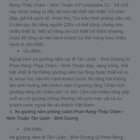
Rang-Tháp Chàm - Ninh Thuận VIP Limousine 32 - 34 chỗ
này được trang bị đầy đủ mọi nội thất cần thiết. Có chăn
đắp, gối kê sạch sẽ, thơm tho, Tivi màn hình phẳng siêu nét,
ổ cắm sạc đa năng nguồn 220v có thể dùng chung cho
nhiều thiết bị. Một số hãng xe còn thiết kế thêm khoang
chứa đồ rộng rãi nên hành khách có thể mang theo nhiều
hành lý cần thiết.
Ưu điểm
Ngoại hình xe giường nằm vip đi Tân Uyên - Bình Dương từ
Phan Rang-Tháp Chàm - Ninh Thuận đẹp, sáng bóng. Nổi
bật nhất là hệ thống giường nằm hai tầng được thiết kế so
le, khoa học nên khi hành khách bước lên tầng hai không
làm ảnh hưởng đến khách nằm ở giường tầng 1.Diện tích
giường rộng rãi: chiều dài 1,8 đến 1,9m còn chiều rộng gấp
rưỡi so với giường thông thường nên phù hợp với cả du
khách nước ngoài lẫn du khách Việt Nam.
c. Xe giường nằm phòng cabin Phan Rang-Tháp Chàm -
Ninh Thuận Tân Uyên - Bình Dương
Giới thiệu
Xe giường nằm đi Tân Uyên - Bình Dương từ Phan Rang-