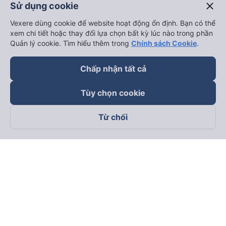
close
Sử dụng cookie
Vexere dùng cookie để website hoạt động ổn định. Bạn có thể
xem chi tiết hoặc thay đổi lựa chọn bất kỳ lúc nào trong phần
Quản lý cookie. Tìm hiểu thêm trong
Chính sách Cookie
.
Chấp nhận tất cả
Tùy chọn cookie
Từ chối
Theo dõi chúng tôi trên
Facebook
Tiktok
Youtube
Công ty TNHH Thương Mại Dịch Vụ Vexere
Địa chỉ đăng ký kinh doanh: 8C Chữ Đồng Tử, Phường Tân
Sơn Nhất, TP. Hồ Chí Minh, Việt Nam
Địa chỉ
:
Lầu 2, toà nhà H3 Circo Hoàng Diệu, 384 Hoàng Diệu,