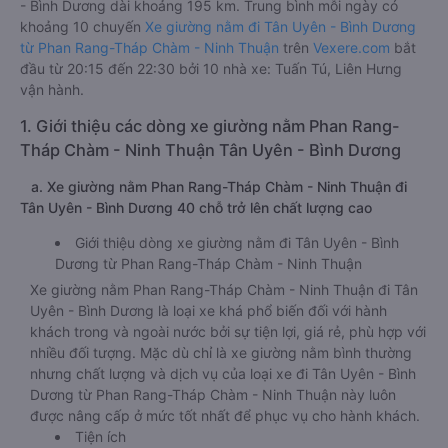
- Bình Dương dài khoảng 195 km. Trung bình mỗi ngày có
khoảng 10 chuyến
Xe giường nằm đi Tân Uyên - Bình Dương
từ Phan Rang-Tháp Chàm - Ninh Thuận
trên
Vexere.com
bắt
đầu từ 20:15 đến 22:30 bởi 10 nhà xe: Tuấn Tú, Liên Hưng
vận hành.
1. Giới thiệu các dòng xe giường nằm Phan Rang-
Tháp Chàm - Ninh Thuận Tân Uyên - Bình Dương
a. Xe giường nằm Phan Rang-Tháp Chàm - Ninh Thuận đi
Tân Uyên - Bình Dương 40 chỗ trở lên chất lượng cao
Giới thiệu dòng xe giường nằm đi Tân Uyên - Bình
Dương từ Phan Rang-Tháp Chàm - Ninh Thuận
Xe giường nằm Phan Rang-Tháp Chàm - Ninh Thuận đi Tân
Uyên - Bình Dương là loại xe khá phổ biến đối với hành
khách trong và ngoài nước bởi sự tiện lợi, giá rẻ, phù hợp với
nhiều đối tượng. Mặc dù chỉ là xe giường nằm bình thường
nhưng chất lượng và dịch vụ của loại xe đi Tân Uyên - Bình
Dương từ Phan Rang-Tháp Chàm - Ninh Thuận này luôn
được nâng cấp ở mức tốt nhất để phục vụ cho hành khách.
Tiện ích