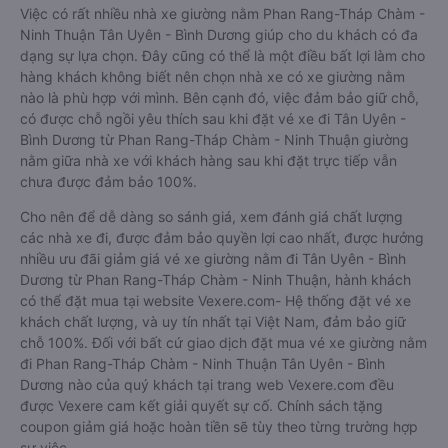
Việc có rất nhiều nhà xe giường nằm Phan Rang-Tháp Chàm -
Ninh Thuận Tân Uyên - Bình Dương giúp cho du khách có đa
dạng sự lựa chọn. Đây cũng có thể là một điều bất lợi làm cho
hàng khách không biết nên chọn nhà xe có xe giường nằm
nào là phù hợp với mình. Bên cạnh đó, việc đảm bảo giữ chỗ,
có được chỗ ngồi yêu thích sau khi đặt vé xe đi Tân Uyên -
Bình Dương từ Phan Rang-Tháp Chàm - Ninh Thuận giường
nằm giữa nhà xe với khách hàng sau khi đặt trực tiếp vẫn
chưa được đảm bảo 100%.
Cho nên để dễ dàng so sánh giá, xem đánh giá chất lượng
các nhà xe đi, được đảm bảo quyền lợi cao nhất, được hưởng
nhiều ưu đãi giảm giá vé xe giường nằm đi Tân Uyên - Bình
Dương từ Phan Rang-Tháp Chàm - Ninh Thuận, hành khách
có thể đặt mua tại website Vexere.com- Hệ thống đặt vé xe
khách chất lượng, và uy tín nhất tại Việt Nam, đảm bảo giữ
chỗ 100%. Đối với bất cứ giao dịch đặt mua vé xe giường nằm
đi Phan Rang-Tháp Chàm - Ninh Thuận Tân Uyên - Bình
Dương nào của quý khách tại trang web Vexere.com đều
được Vexere cam kết giải quyết sự cố. Chính sách tặng
coupon giảm giá hoặc hoàn tiền sẽ tùy theo từng trường hợp
sự việc.