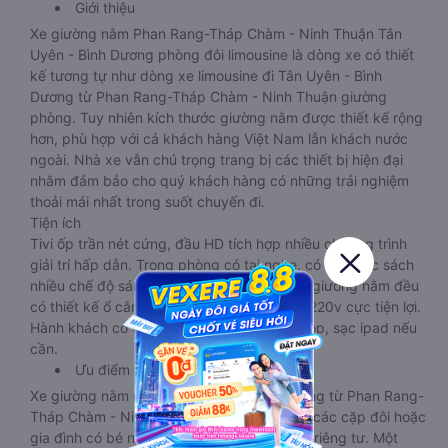
Giới thiệu
Xe giường nằm Phan Rang-Tháp Chàm - Ninh Thuận Tân
Uyên - Bình Dương phòng đôi limousine là dòng xe có thiết
kế tương tự như dòng xe limousine đi Tân Uyên - Bình
Dương từ Phan Rang-Tháp Chàm - Ninh Thuận giường
phòng. Tuy nhiên kích thước giường nằm được thiết kế rộng
hơn, phù hợp với cả khách hàng Việt Nam lẫn khách nước
ngoài. Nhà xe vẫn chú trọng trang bị các thiết bị hiện đại
nhằm đảm bảo cho quý khách hàng có những trải nghiệm
thoải mái nhất trong suốt chuyến đi.
Tiện ích
Tivi ốp trần nét cứng, đầu HD tích hợp nhiều chương trình
giải trí hấp dẫn. Trong phòng có tai nghe, có đèn đọc sách
nhiều chế độ sáng, wifi tốc độ cao. Tại mỗi giường nằm đều
có thiết kế ổ cắm sạc đa năng nguồn điện 220v cực tiện lợi.
Hành khách có thể sạc điện thoại, sạc laptop, sạc ipad nếu
cần.
Ưu điểm
Xe giường nằm đôi đi Tân Uyên - Bình Dương từ Phan Rang-
Tháp Chàm - Ninh Thuận này phù hợp cho các cặp đôi hoặc
gia đình có bé nhỏ vì diện tích phòng rộng, riêng tư. Một