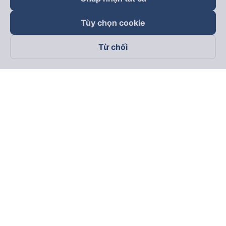
Tùy chọn cookie
Từ chối
Theo dõi chúng tôi trên
Facebook
Tiktok
Youtube
Công ty TNHH Thương Mại Dịch Vụ Vexere
Địa chỉ đăng ký kinh doanh: 8C Chữ Đồng Tử, Phường Tân
Sơn Nhất, TP. Hồ Chí Minh, Việt Nam
Địa chỉ
:
Lầu 2, toà nhà H3 Circo Hoàng Diệu, 384 Hoàng Diệu,
Phường Khánh Hội, TP Hồ Chí Minh, Việt Nam
Tầng 3, toà nhà 101 Láng Hạ, 101 Láng Hạ, Phường Láng, TP.
Hà Nội, Việt Nam
Giấy chứng nhận ĐKKD số 0315133726 do Sở KH và ĐT TP.
Hồ Chí Minh cấp lần đầu ngày 27/6/2018
Bản quyền © 2025 thuộc về Vexere.com