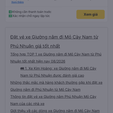
Điều đó sẽ giúp tôi không phải mang vác hành lý nhiều lần. Ngoài ra, xe buýt
Xem thêm
chính sạch sẽ, thoải mái và chuyến đi rất dễ chịu.
Không cần thanh toán trước
Xem giá
Xác nhận chỗ ngay lập tức
Đặt vé xe Giường nằm đi Mỏ Cày Nam từ
Phú Nhuận giá tốt nhất
Tổng hợp TOP 1 xe Giường nằm đi Mỏ Cày Nam từ Phú
Nhuận tốt nhất hiện nay 08/2026
🚌 1. Xe Kim Hoàng: xe Giường nằm đi Mỏ Cày
Nam từ Phú Nhuận được đánh giá cao
Những thắc mắc mà hàng khách thường gặp khi đặt xe
Giường nằm đi Phú Nhuận từ Mỏ Cày Nam
Thông tin đặt vé xe Giường nằm Phú Nhuận Mỏ Cày
Nam của các nhà xe
Giới thiệu về các dòng xe Giường nằm đi Mỏ Cày Nam