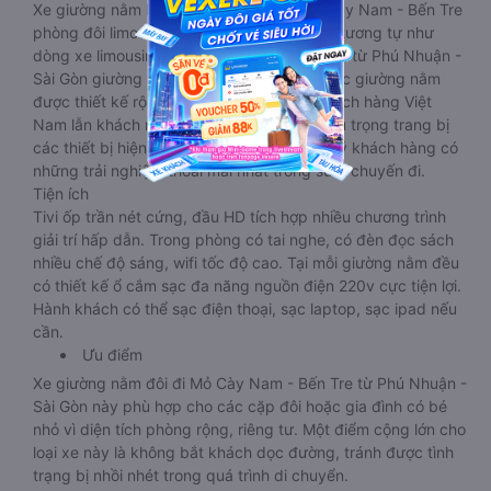
Xe giường nằm Phú Nhuận - Sài Gòn Mỏ Cày Nam - Bến Tre
phòng đôi limousine là dòng xe có thiết kế tương tự như
dòng xe limousine đi Mỏ Cày Nam - Bến Tre từ Phú Nhuận -
Sài Gòn giường phòng. Tuy nhiên kích thước giường nằm
được thiết kế rộng hơn, phù hợp với cả khách hàng Việt
Nam lẫn khách nước ngoài. Nhà xe vẫn chú trọng trang bị
các thiết bị hiện đại nhằm đảm bảo cho quý khách hàng có
những trải nghiệm thoải mái nhất trong suốt chuyến đi.
Tiện ích
Tivi ốp trần nét cứng, đầu HD tích hợp nhiều chương trình
giải trí hấp dẫn. Trong phòng có tai nghe, có đèn đọc sách
nhiều chế độ sáng, wifi tốc độ cao. Tại mỗi giường nằm đều
có thiết kế ổ cắm sạc đa năng nguồn điện 220v cực tiện lợi.
Hành khách có thể sạc điện thoại, sạc laptop, sạc ipad nếu
cần.
Ưu điểm
Xe giường nằm đôi đi Mỏ Cày Nam - Bến Tre từ Phú Nhuận -
Sài Gòn này phù hợp cho các cặp đôi hoặc gia đình có bé
nhỏ vì diện tích phòng rộng, riêng tư. Một điểm cộng lớn cho
loại xe này là không bắt khách dọc đường, tránh được tình
trạng bị nhồi nhét trong quá trình di chuyển.