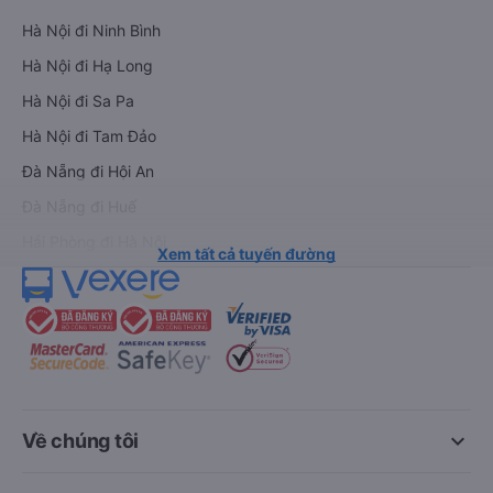
Hà Nội đi Ninh Bình
Hà Nội đi Hạ Long
Hà Nội đi Sa Pa
Hà Nội đi Tam Đảo
Đà Nẵng đi Hội An
Đà Nẵng đi Huế
Hải Phòng đi Hà Nội
Xem tất cả tuyến đường
keyboard_arrow_down
Về chúng tôi