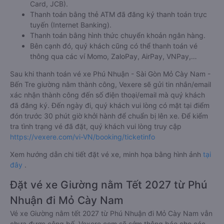
Card, JCB).
Thanh toán bằng thẻ ATM đã đăng ký thanh toán trực
tuyến (Internet Banking).
Thanh toán bằng hình thức chuyển khoản ngân hàng.
Bên cạnh đó, quý khách cũng có thể thanh toán vé
thông qua các ví Momo, ZaloPay, AirPay, VNPay,…
Sau khi thanh toán vé xe Phú Nhuận - Sài Gòn Mỏ Cày Nam -
Bến Tre giường nằm thành công, Vexere sẽ gửi tin nhắn/email
xác nhận thành công đến số điện thoại/email mà quý khách
đã đăng ký. Đến ngày đi, quý khách vui lòng có mặt tại điểm
đón trước 30 phút giờ khởi hành để chuẩn bị lên xe. Để kiểm
tra tình trạng vé đã đặt, quý khách vui lòng truy cập
https://vexere.com/vi-VN/booking/ticketinfo
Xem hướng dẫn chi tiết đặt vé xe, minh họa bằng hình ảnh
tại
đây
.
Đặt vé xe Giường nằm Tết 2027 từ Phú
Nhuận đi Mỏ Cày Nam
Vé xe Giường nằm tết 2027 từ Phú Nhuận đi Mỏ Cày Nam vẫn
chưa được công bố. Vexere.com sẽ sớm thông báo cho các