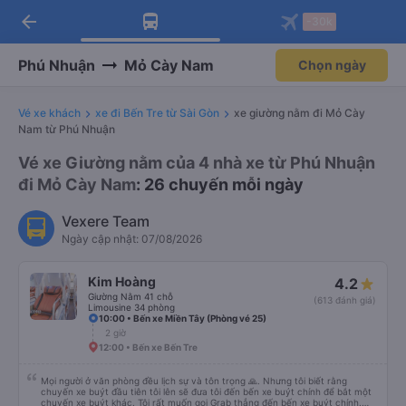
arrow_back
Tải app Vexere ngay!
Tải app Vexere
-30k
Mở app
Mở app
Nhận ưu đãi thành viên độc
-30k/ghế khi đặt vé máy bay qua
quyền
app
Phú Nhuận
Mỏ Cày Nam
Chọn ngày
Vé xe khách
xe đi Bến Tre từ Sài Gòn
xe giường nằm đi Mỏ Cày
Nam từ Phú Nhuận
Vé xe Giường nằm của 4 nhà xe từ Phú Nhuận
đi Mỏ Cày Nam
: 26 chuyến mỗi ngày
Vexere Team
Ngày cập nhật: 07/08/2026
Kim Hoàng
4.2
Giường Nằm 41 chỗ
(613 đánh giá)
Limousine 34 phòng
10:00 • Bến xe Miền Tây (Phòng vé 25)
2 giờ
12:00 • Bến xe Bến Tre
Mọi người ở văn phòng đều lịch sự và tôn trọng 🙏. Nhưng tôi biết rằng
chuyến xe buýt đầu tiên tôi lên sẽ đưa tôi đến bến xe buýt chính để bắt một
chuyến xe buýt khác. Tôi rất muốn gọi Grab thẳng đến bến xe buýt chính.