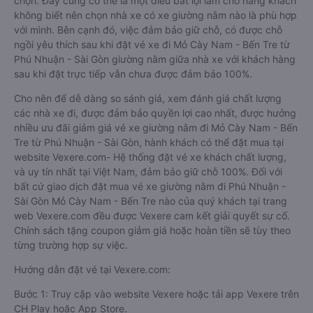
chọn. Đây cũng có thể là một điều bất lợi làm cho hàng khách
không biết nên chọn nhà xe có xe giường nằm nào là phù hợp
với mình. Bên cạnh đó, việc đảm bảo giữ chỗ, có được chỗ
ngồi yêu thích sau khi đặt vé xe đi Mỏ Cày Nam - Bến Tre từ
Phú Nhuận - Sài Gòn giường nằm giữa nhà xe với khách hàng
sau khi đặt trực tiếp vẫn chưa được đảm bảo 100%.
Cho nên để dễ dàng so sánh giá, xem đánh giá chất lượng
các nhà xe đi, được đảm bảo quyền lợi cao nhất, được hưởng
nhiều ưu đãi giảm giá vé xe giường nằm đi Mỏ Cày Nam - Bến
Tre từ Phú Nhuận - Sài Gòn, hành khách có thể đặt mua tại
website Vexere.com- Hệ thống đặt vé xe khách chất lượng,
và uy tín nhất tại Việt Nam, đảm bảo giữ chỗ 100%. Đối với
bất cứ giao dịch đặt mua vé xe giường nằm đi Phú Nhuận -
Sài Gòn Mỏ Cày Nam - Bến Tre nào của quý khách tại trang
web Vexere.com đều được Vexere cam kết giải quyết sự cố.
Chính sách tặng coupon giảm giá hoặc hoàn tiền sẽ tùy theo
từng trường hợp sự việc.
Hướng dẫn đặt vé tại Vexere.com:
Bước 1: Truy cập vào website Vexere hoặc tải app Vexere trên
CH Play hoặc App Store.