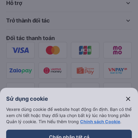
keyboard_arrow_down
Hỗ trợ
keyboard_arrow_down
Trở thành đối tác
Đối tác thanh toán
close
Sử dụng cookie
Vexere dùng cookie để website hoạt động ổn định. Bạn có thể
xem chi tiết hoặc thay đổi lựa chọn bất kỳ lúc nào trong phần
Quản lý cookie. Tìm hiểu thêm trong
Chính sách Cookie
.
Chấp nhận tất cả