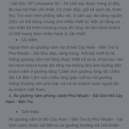
- Sài Gòn VIP Limousine 32 - 34 chỗ này được trang bị đầy
đủ mọi nội thất cần thiết. Có chăn đắp, gối kê sạch sẽ, thơm
tho, Tivi màn hình phẳng siêu nét, ổ cắm sạc đa năng nguồn
220v có thể dùng chung cho nhiều thiết bị. Một số hãng xe
còn thiết kế thêm khoang chứa đồ rộng rãi nên hành khách
có thể mang theo nhiều hành lý cần thiết.
Ưu điểm
Ngoại hình xe giường nằm vip đi Mỏ Cày Nam - Bến Tre từ
Phú Nhuận - Sài Gòn đẹp, sáng bóng. Nổi bật nhất là hệ
thống giường nằm hai tầng được thiết kế so le, khoa học nên
khi hành khách bước lên tầng hai không làm ảnh hưởng đến
khách nằm ở giường tầng 1.Diện tích giường rộng rãi: chiều
dài 1,8 đến 1,9m còn chiều rộng gấp rưỡi so với giường
thông thường nên phù hợp với cả du khách nước ngoài lẫn
du khách Việt Nam.
c. Xe giường nằm phòng cabin Phú Nhuận - Sài Gòn Mỏ Cày
Nam - Bến Tre
Giới thiệu
Xe giường nằm đi Mỏ Cày Nam - Bến Tre từ Phú Nhuận - Sài
Gòn cabin được cải tiến từ xe giường thường 44 chỗ khiến