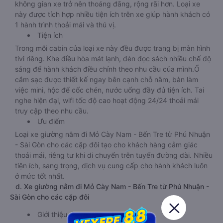
không gian xe trở nên thoáng đãng, rộng rãi hơn. Loại xe
này được tích hợp nhiều tiện ích trên xe giúp hành khách có
1 hành trình thoải mái và thú vị.
Tiện ích
Trong mỗi cabin của loại xe này đều được trang bị màn hình
tivi riêng. Khe điều hòa mát lạnh, đèn đọc sách nhiều chế độ
sáng để hành khách điều chỉnh theo nhu cầu của mình.Ổ
cắm sạc được thiết kế ngay bên cạnh chỗ nằm, bàn làm
việc mini, hộc để cốc chén, nước uống đầy đủ tiện ích. Tai
nghe hiện đại, wifi tốc độ cao hoạt động 24/24 thoải mái
truy cập theo nhu cầu.
Ưu điểm
Loại xe giường nằm đi Mỏ Cày Nam - Bến Tre từ Phú Nhuận
- Sài Gòn cho các cặp đôi tạo cho khách hàng cảm giác
thoải mái, riêng tư khi di chuyển trên tuyến đường dài. Nhiều
tiện ích, sang trọng, dịch vụ cung cấp cho hành khách luôn
ở mức tốt nhất.
d. Xe giường nằm đi Mỏ Cày Nam - Bến Tre từ Phú Nhuận -
Sài Gòn cho các cặp đôi
Giới thiệu