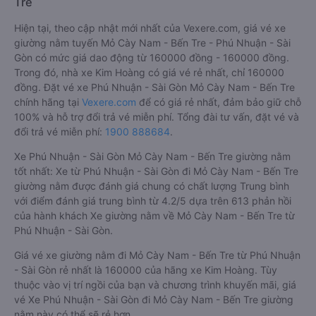
Tre
Hiện tại, theo cập nhật mới nhất của Vexere.com, giá vé xe
giường nằm tuyến Mỏ Cày Nam - Bến Tre - Phú Nhuận - Sài
Gòn có mức giá dao động từ 160000 đồng - 160000 đồng.
Trong đó, nhà xe Kim Hoàng có giá vé rẻ nhất, chỉ 160000
đồng. Đặt vé xe Phú Nhuận - Sài Gòn Mỏ Cày Nam - Bến Tre
chính hãng tại
Vexere.com
để có giá rẻ nhất, đảm bảo giữ chỗ
100% và hỗ trợ đổi trả vé miễn phí. Tổng đài tư vấn, đặt vé và
đổi trả vé miễn phí:
1900 888684
.
Xe Phú Nhuận - Sài Gòn Mỏ Cày Nam - Bến Tre giường nằm
tốt nhất: Xe từ Phú Nhuận - Sài Gòn đi Mỏ Cày Nam - Bến Tre
giường nằm được đánh giá chung có chất lượng Trung bình
với điểm đánh giá trung bình từ 4.2/5 dựa trên 613 phản hồi
của hành khách Xe giường nằm về Mỏ Cày Nam - Bến Tre từ
Phú Nhuận - Sài Gòn.
Giá vé xe giường nằm đi Mỏ Cày Nam - Bến Tre từ Phú Nhuận
- Sài Gòn rẻ nhất là 160000 của hãng xe Kim Hoàng. Tùy
thuộc vào vị trí ngồi của bạn và chương trình khuyến mãi, giá
vé Xe Phú Nhuận - Sài Gòn đi Mỏ Cày Nam - Bến Tre giường
nằm này có thể sẽ rẻ hơn