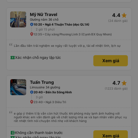
sáng, giúp chuyến đi thoải mái hơn nhiều. Tại điểm dừng cuối cùng, họ thậm
chí còn cung cấp bàn chải đánh răng, đó là một cử chỉ rất chu đáo. Trong
chuyến đi trước của tôi vào tuần trước, không có điểm dừng nghỉ đêm nào
cho đến khoảng 8:00 sáng, điều này khá khó chịu. Có vẻ như lịch trình phụ
star_rate
Mỹ Nữ Travel
4.4
thuộc vào tài xế, và tôi thực sự hy vọng các điểm dừng sẽ được bố trí đều
đặn hơn trong tương lai. Nhìn chung, tôi hài lòng và sẽ tiếp tục sử dụng dịch
Giường nằm 36 chỗ
(24 đánh giá)
vụ xe buýt giường nằm của công ty này cho các chuyến công tác, vì đây
10:20 • Ngã 4 Thuận Thảo (dọc QL1A)
vẫn là một trong những lựa chọn xe buýt giường nằm thoải mái nhất trên
2 giờ 15 phút
tuyến đường này. Tôi thực sự hy vọng rằng trong tương lai các tài xế sẽ
dừng xe thường xuyên theo lịch trình, đặc biệt là vì tôi dự định sẽ đi tuyến
12:35 • Cây xăng Phương Linh 3 (Cạnh BX Quy Nhơn)
đường này một lần nữa vào tuần tới.
Lần đầu tiên trải nghiệm xe ngày rất tuyệt vời ạ, tài xế nhiệt tình, lịch sự
Xác nhận chỗ ngay lập tức
Xem giá
star_rate
Tuấn Trung
4.7
Limousine 34 giường
(1223 đánh giá)
20:40 • Bến Xe Sông Hinh
3 giờ
23:40 • Ngã 3 Diêu Trì
e góp ý thêm tí là vẫn còn hút thuốc khi phòng máy lạnh ảnh hưởng với
người khác em vẫn đánh giá về chất lượng nhà xe và bạn nhân viên phục vụ
rất nhiệt tình nói chuyện nhỏ nhẹ với khách hàng
Không cần thanh toán trước
Xem giá
Xác nhận chỗ ngay lập tức