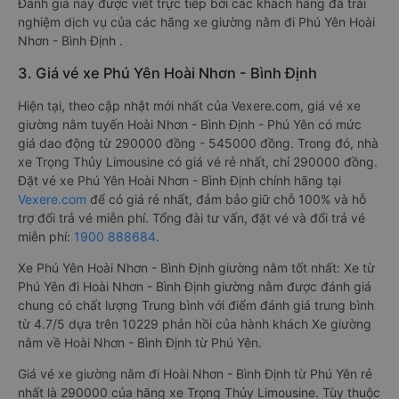
Đánh giá này được viết trực tiếp bởi các khách hàng đã trải
nghiệm dịch vụ của các hãng xe giường nằm đi Phú Yên Hoài
Nhơn - Bình Định .
3. Giá vé xe Phú Yên Hoài Nhơn - Bình Định
Hiện tại, theo cập nhật mới nhất của Vexere.com, giá vé xe
giường nằm tuyến Hoài Nhơn - Bình Định - Phú Yên có mức
giá dao động từ 290000 đồng - 545000 đồng. Trong đó, nhà
xe Trọng Thủy Limousine có giá vé rẻ nhất, chỉ 290000 đồng.
Đặt vé xe Phú Yên Hoài Nhơn - Bình Định chính hãng tại
Vexere.com
để có giá rẻ nhất, đảm bảo giữ chỗ 100% và hỗ
trợ đổi trả vé miễn phí. Tổng đài tư vấn, đặt vé và đổi trả vé
miễn phí:
1900 888684
.
Xe Phú Yên Hoài Nhơn - Bình Định giường nằm tốt nhất: Xe từ
Phú Yên đi Hoài Nhơn - Bình Định giường nằm được đánh giá
chung có chất lượng Trung bình với điểm đánh giá trung bình
từ 4.7/5 dựa trên 10229 phản hồi của hành khách Xe giường
nằm về Hoài Nhơn - Bình Định từ Phú Yên.
Giá vé xe giường nằm đi Hoài Nhơn - Bình Định từ Phú Yên rẻ
nhất là 290000 của hãng xe Trọng Thủy Limousine. Tùy thuộc