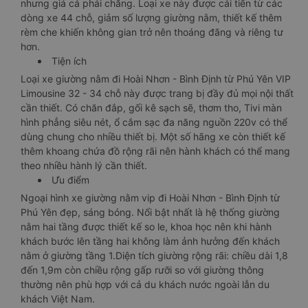
nhưng giá cả phải chăng. Loại xe này được cải tiến từ các
dòng xe 44 chỗ, giảm số lượng giường nằm, thiết kế thêm
rèm che khiến không gian trở nên thoáng đãng và riêng tư
hơn.
Tiện ích
Loại xe giường nằm đi Hoài Nhơn - Bình Định từ Phú Yên VIP
Limousine 32 - 34 chỗ này được trang bị đầy đủ mọi nội thất
cần thiết. Có chăn đắp, gối kê sạch sẽ, thơm tho, Tivi màn
hình phẳng siêu nét, ổ cắm sạc đa năng nguồn 220v có thể
dùng chung cho nhiều thiết bị. Một số hãng xe còn thiết kế
thêm khoang chứa đồ rộng rãi nên hành khách có thể mang
theo nhiều hành lý cần thiết.
Ưu điểm
Ngoại hình xe giường nằm vip đi Hoài Nhơn - Bình Định từ
Phú Yên đẹp, sáng bóng. Nổi bật nhất là hệ thống giường
nằm hai tầng được thiết kế so le, khoa học nên khi hành
khách bước lên tầng hai không làm ảnh hưởng đến khách
nằm ở giường tầng 1.Diện tích giường rộng rãi: chiều dài 1,8
đến 1,9m còn chiều rộng gấp rưỡi so với giường thông
thường nên phù hợp với cả du khách nước ngoài lẫn du
khách Việt Nam.