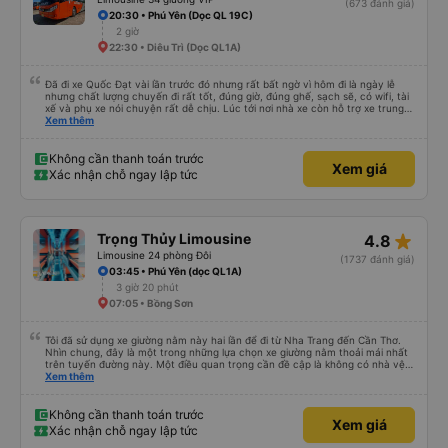
(673 đánh giá)
20:30 • Phú Yên (Dọc QL 19C)
2 giờ
22:30 • Diêu Trì (Dọc QL1A)
Đã đi xe Quốc Đạt vài lần trước đó nhưng rất bất ngờ vì hôm đi là ngày lễ
nhưng chất lượng chuyến đi rất tốt, đúng giờ, đúng ghế, sạch sẽ, có wifi, tài
xế và phụ xe nói chuyện rất dễ chịu. Lúc tới nơi nhà xe còn hỗ trợ xe trung
chuyển tới tận nhà. 10đ cho nhà xe, hy vọng nhà xe duy trì được chất lượng
Xem thêm
này. Cảm ơn
Không cần thanh toán trước
Xem giá
Xác nhận chỗ ngay lập tức
star_rate
Trọng Thủy Limousine
4.8
Limousine 24 phòng Đôi
(1737 đánh giá)
03:45 • Phú Yên (dọc QL1A)
3 giờ 20 phút
07:05 • Bồng Sơn
Tôi đã sử dụng xe giường nằm này hai lần để đi từ Nha Trang đến Cần Thơ.
Nhìn chung, đây là một trong những lựa chọn xe giường nằm thoải mái nhất
trên tuyến đường này. Một điều quan trọng cần đề cập là không có nhà vệ
sinh trên xe, điều này có thể gây khó chịu trên một hành trình dài xuyên
Xem thêm
đêm. Tuy nhiên, khi có các điểm dừng thường xuyên, chuyến đi vẫn khá
thoải mái. Chuyến đi gần đây nhất của tôi (hôm qua) rất tốt. Mặc dù xe bị
chậm khoảng một tiếng, nhưng công ty đã thông báo trước cho tôi, nên tôi
Không cần thanh toán trước
Xem giá
không gặp vấn đề gì. Xe khá thoải mái, có chăn và hai gối, và các tài xế lịch
Xác nhận chỗ ngay lập tức
sự và thân thiện. Có các điểm dừng nghỉ vào khoảng 4:00 sáng và 9:00