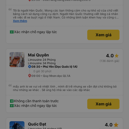
Tôi là người Hàn Quốc. Mong các bạn thông cảm cho sự khó xử của chữ viết
bằng cách sử dụng công cụ dịch. Người Hàn Quốc thường viết blog cá nhân
về việc đi xe buýt ngủ ở Việt Nam. Có những bình luận khen hay và cũng có
những bình luận khen vất vả nên tôi đã rất lo lắng. Đó là một sự lo lắng vô
Xem thêm
ích. Rất thoải mái và thoải mái. Bên trong xe buýt sạch sẽ, tài xế rất thân
thiện. Gối và chăn nệm cũng sạch và thơm nữa. Mình đề cử bài này. 제 리뷰
를 보시게 되는 한국분들께 정보를 드리자면 저는 다낭에서 꾸이년가는 버스를 탔습
Xác nhận chỗ ngay lập tức
Xem giá
니다. 같은 회사라도 버스마다 퀄리티가 다른지는 모르겠는데, 제가 탄 버스는 쾌적
하고 좋았어요. 자리 넓찍하고 베개 이불 깨끗합니다. 뭐 경적소리야 베트남에서는
익숙해져야 하는 문화일거같구요. 기사님 친절하시구요, 버스 안에서 담배 안피시구
요. 다른 승객들도 버스안에서 담배피는 사람 없어요 휴게소에 들렀다 갈때도 저 있
는지 없는지 체크해보고 출발하시네요. 다만 키173 기준 다리를 쭉 펴지는 못해요.
뭐 전 새우자세가 편해서 불만은 없었습니다 : )
Mai Quyên
4.0
Limousine 24 Phòng
(136 đánh giá)
Limousine 34 Phòng
08:30 • Phú Yên (Dọc Quốc lộ 1A)
0 giờ 30 phút
09:00 • Quy Nhơn dọc QL1A
mấy anh lơ xe vui vẻ nhiệt tình , mình đi trễ nhưng xe vẫn đợi chứ không bỏ
như những xe khác . Sẽ ủng hộ nhà xe vào các dịp khác
Không cần thanh toán trước
Xem giá
Xác nhận chỗ ngay lập tức
star_rate
Quốc Đạt
4.0
Limousine 34 giường VIP