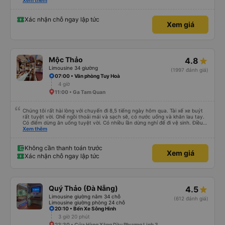
please display the Wi-Fi password clearly inside the cabin for convenience. I
Xem thêm
would definitely ride with them again! -------------- ​ Xe chất lượng tốt và
tài xế lái xe rất an toàn. Để dịch vụ hoàn hảo hơn, tôi góp ý nhà xe nên có
quy định rõ ràng về việc giữ im lặng (tắt âm thanh điện thoại) vào ban đêm
Xác nhận chỗ ngay lập tức
Xem giá
để tránh làm phiền hành khách khác ngủ. Ngoài ra, nhà xe nên dán sẵn mật
khẩu Wi-Fi trong xe để hành khách dễ dàng sử dụng. Tôi vẫn sẽ tiếp tục ủng
hộ nhà xe trong tương lai!
Mộc Thảo
4.8
Limousine 34 giường
(1997 đánh giá)
07:00 • Văn phòng Tuy Hoà
4 giờ
11:00 • Ga Tam Quan
Chúng tôi rất hài lòng với chuyến đi 8,5 tiếng ngày hôm qua. Tài xế xe buýt
rất tuyệt vời. Ghế ngồi thoải mái và sạch sẽ, có nước uống và khăn lau tay.
Có điểm dừng ăn uống tuyệt vời. Có nhiều lần dừng nghỉ để đi vệ sinh. Điều
duy nhất tôi muốn đề xuất để cải thiện là cho phép thanh toán bằng thẻ
Xem thêm
nước ngoài khi đặt vé trên ứng dụng.
Không cần thanh toán trước
Xem giá
Xác nhận chỗ ngay lập tức
Quý Thảo (Đà Nẵng)
4.5
Limousine giường nằm 34 chỗ
(612 đánh giá)
Limousine giường phòng 24 chỗ
20:10 • Bến Xe Sông Hinh
3 giờ 20 phút
23:30 • Cửa Hàng Xăng Dầu Phương Linh 3