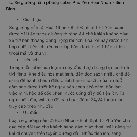
c. Xe giường nằm phòng cabin Phú Yên Hoài Nhơn - Bình
Định
Giới thiệu
Xe giường nằm đi Hoài Nhơn - Bình Định từ Phú Yên cabin
được cải tiến từ xe giường thường 44 chỗ khiến không gian
xe trở nên thoáng đãng, rộng rãi hơn. Loại xe này được tích
hợp nhiều tiện ích trên xe giúp hành khách có 1 hành trình
thoải mái và thú vị.
Tiện ích
Trong mỗi cabin của loại xe này đều được trang bị màn hình
tivi riêng. Khe điều hòa mát lạnh, đèn đọc sách nhiều chế độ
sáng để hành khách điều chỉnh theo nhu cầu của mình.Ổ
cắm sạc được thiết kế ngay bên cạnh chỗ nằm, bàn làm
việc mini, hộc để cốc chén, nước uống đầy đủ tiện ích. Tai
nghe hiện đại, wifi tốc độ cao hoạt động 24/24 thoải mái
truy cập theo nhu cầu.
Ưu điểm
Loại xe giường nằm đi Hoài Nhơn - Bình Định từ Phú Yên cho
các cặp đôi tạo cho khách hàng cảm giác thoải mái, riêng tư
khi di chuyển trên tuyến đường dài. Nhiều tiện ích, sang