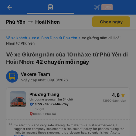
arrow_back
Tải app Vexere ngay!
Tải app Vexere
-30k
Mở app
Mở app
Nhận ưu đãi thành viên độc
-30k/ghế khi đặt vé máy bay qua
quyền
app
Phú Yên
Hoài Nhơn
Chọn ngày
Vé xe khách
xe đi Bình Định từ Phú Yên
xe giường nằm đi Hoài
Nhơn từ Phú Yên
Vé xe Giường nằm của 10 nhà xe từ Phú Yên đi
Hoài Nhơn
: 42 chuyến mỗi ngày
Vexere Team
Ngày cập nhật: 09/08/2026
Phương Trang
4.8
Limousine giường nằm 34 chỗ
(3990 đánh giá)
18:00 • Bến xe Miền Tây
12 giờ
06:00 • Phú Tài
Excellent bus and very safe driving. To make this a 5-star experience, I
suggest the company implements a "no sound" policy for phones during the
night to respect those sleeping. It is a sleeper bus, so quiet is key! Also,