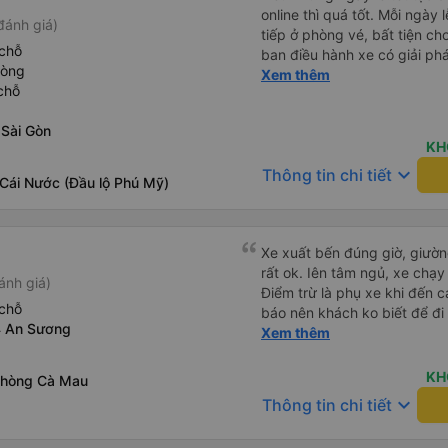
online thì quá tốt. Mỗi ngày lễ lớn đều phải ra mua vé trực
đánh giá)
tiếp ở phòng vé, bất tiện ch
chỗ
ban điều hành xe có giải phá
hòng
khách hàng mua vé online (
Xem thêm
chỗ
chúc nhà xe làm ăn phát đạt
 Sài Gòn
KH
keyboard_arrow_down
Thông tin chi tiết
 Cái Nước (Đầu lộ Phú Mỹ)
Xe xuất bến đúng giờ, giườ
rất ok. Iên tâm ngủ, xe chạy r
ánh giá)
Điểm trừ là phụ xe khi đến
chỗ
báo nên khách ko biết để đ
4 An Sương
ngủ say)
Xem thêm
KH
phòng Cà Mau
keyboard_arrow_down
Thông tin chi tiết