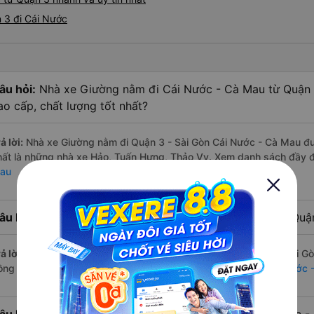
 3 đi Cái Nước
âu hỏi:
Nhà xe Giường nằm đi Cái Nước - Cà Mau từ Quận 
ao cấp, chất lượng tốt nhất?
ả lời:
Nhà xe Giường nằm đi Quận 3 - Sài Gòn Cái Nước - Cà Mau đượ
hất là những nhà xe Hảo, Tuấn Hưng, Thảo Vy. Xem danh sách đầy 
au
âu hỏi:
Hãng Xe Giường nằm đi Cái Nước - Cà Mau từ Quận 
ả lời:
Hãng xe Giường nằm đi Cái Nước - Cà Mau từ Quận 3 - Sài Gòn
ồng của nhà xe Tuấn Hưng. Xem danh sách đầy đủ:
Xe đi Cái Nước 