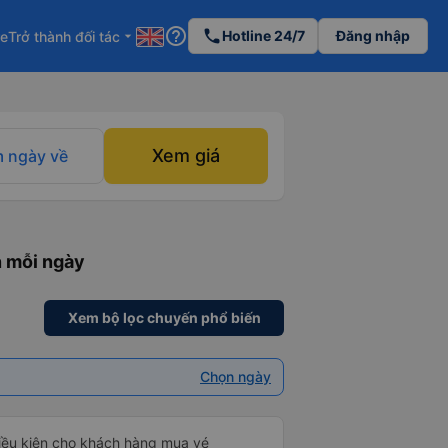
help_outline
phone
Hotline 24/7
Đăng nhập
re
Trở thành đối tác
arrow_drop_down
Xem giá
 ngày về
n mỗi ngày
Xem bộ lọc chuyến phổ biến
Chọn ngày
điều kiện cho khách hàng mua vé