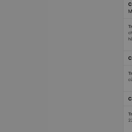
C
M
Tr
c
h
C
Tr
c
C
Tr
2