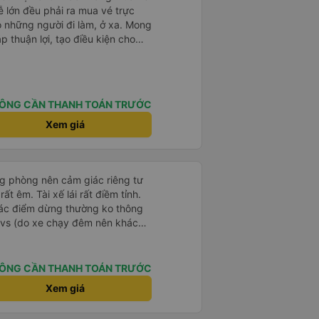
o những người đi làm, ở xa. Mong
p thuận lợi, tạo điều kiện cho
chuyển khoản khi mua vé). Kính
.
ÔNG CẦN THANH TOÁN TRƯỚC
Xem giá
ng phòng nên cảm giác riêng tư
ất êm. Tài xế lái rất điềm tỉnh.
 các điểm dừng thường ko thông
i vs (do xe chạy đêm nên khách
ÔNG CẦN THANH TOÁN TRƯỚC
Xem giá