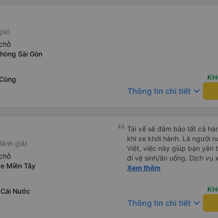
giá)
chỗ
phòng Sài Gòn
KH
 Cùng
keyboard_arrow_down
Thông tin chi tiết
Tài xế sẽ đảm bảo tất cả hà
khi xe khởi hành. Là người n
đánh giá)
Việt, việc này giúp bạn yên t
chỗ
đi vệ sinh/ăn uống. Dịch vụ
xe Miền Tây
cũng là một điểm cộng, đưa
Xem thêm
PHÍ! Giúp bạn không phải tỉ
vẫn còn mơ màng và loay hoa
KH
 Cái Nước
keyboard_arrow_down
Thông tin chi tiết