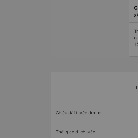
C
s
Tr
c
1
Chiều dài tuyến đường
Thời gian di chuyển