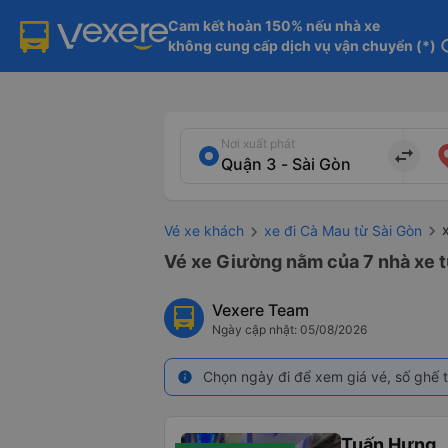
Cam kết hoàn 150% nếu nhà xe

không cung cấp dịch vụ vận chuyển (*)
in
Nơi xuất phát
import_export
Vé xe khách
xe đi Cà Mau từ Sài Gòn
Vé xe Giường nằm của 7 nhà xe t
Vexere Team
Ngày cập nhật: 05/08/2026
Chọn ngày đi để xem giá vé, số ghế t
info
Tuấn Hưng