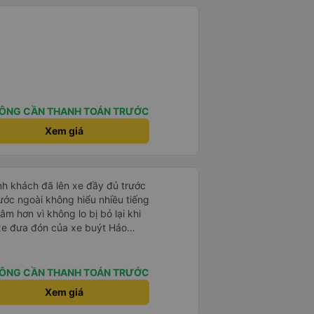
ÔNG CẦN THANH TOÁN TRƯỚC
Xem giá
nh khách đã lên xe đầy đủ trước
ước ngoài không hiểu nhiều tiếng
âm hơn vì không lo bị bỏ lại khi
 xe đưa đón của xe buýt Hảo
 bạn từ bến xe đến chỗ ở MIỄN
nh giấc giữa chừng chuyến đi,
y tìm taxi về khách sạn.
ÔNG CẦN THANH TOÁN TRƯỚC
Xem giá