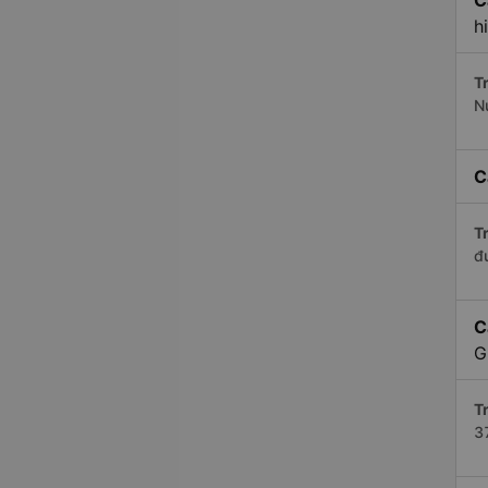
C
h
Tr
N
C
Tr
đ
C
G
Tr
3