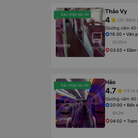
Thảo Vy
Xác nhận tức thì
4
star
(20 đánh 
Giường nằm 40 
18:30 • Văn 
9h25m
03:55 • Đầm
Hảo
Xác nhận tức thì
4.7
star
(1514 
Giường nằm 40 
20:00 • Bến 
8h2m
04:02 • Trạm