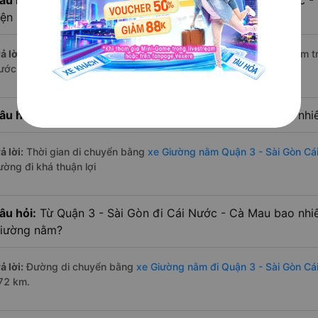
âu hỏi:
Có bao nhiêu nhà xe có Giường nằm đi Cái Nước - 
iện nay?
ả lời:
Tính tới thời điểm hiện nay thì có 4 nhà xe có xe Giường nằm 
ước - Cà Mau hiện nay
âu hỏi:
Từ Quận 3 - Sài Gòn đi Cái Nước - Cà Mau bao nhi
ả lời:
Thời gian di chuyển bằng
xe Giường nằm Quận 3 - Sài Gòn Cá
ường đi khá thuận lợi
âu hỏi:
Từ Quận 3 - Sài Gòn đi Cái Nước - Cà Mau bao nhi
iường nằm?
ả lời:
Đường di chuyển bằng
xe Giường nằm đi Quận 3 - Sài Gòn Cá
72 km.