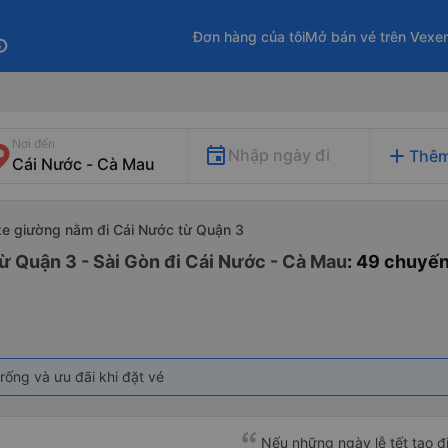
Đơn hàng của tôi
Mở bán vé trên Vexe
fo
Nơi đến
add
Nhập ngày đi
Thêm
xe giường nằm đi Cái Nước từ Quận 3
ừ Quận 3 - Sài Gòn đi Cái Nước - Cà Mau
: 49 chuyế
rống và ưu đãi khi đặt vé
Nếu những ngày lễ tết tạo 