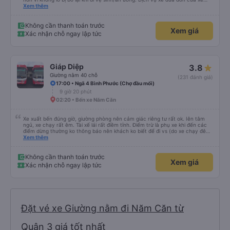
buýt Hảo cũng là một điểm cộng, đưa bạn từ bến xe đến chỗ ở MIỄN PHÍ!
Xem thêm
Giúp bạn không phải tỉnh giấc giữa chừng chuyến đi, vẫn còn mơ màng và
loay hoay tìm taxi về khách sạn.
Không cần thanh toán trước
Xem giá
Xác nhận chỗ ngay lập tức
Giáp Diệp
3.8
Giường nằm 40 chỗ
(231 đánh giá)
17:00 • Ngã 4 Bình Phước (Chợ đầu mối)
9 giờ 20 phút
02:20 • Bến xe Năm Căn
Xe xuất bến đúng giờ, giường phòng nên cảm giác riêng tư rất ok. Iên tâm
ngủ, xe chạy rất êm. Tài xế lái rất điềm tỉnh. Điểm trừ là phụ xe khi đến các
điểm dừng thường ko thông báo nên khách ko biết để đi vs (do xe chạy đêm
nên khách ngủ say)
Xem thêm
Không cần thanh toán trước
Xem giá
Xác nhận chỗ ngay lập tức
Đặt vé xe Giường nằm đi Năm Căn từ
Quận 3 giá tốt nhất