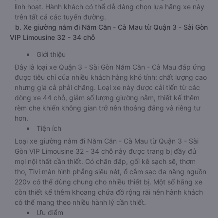
linh hoạt. Hành khách có thể dễ dàng chọn lựa hãng xe này
trên tất cả các tuyến đường.
b. Xe giường nằm đi Năm Căn - Cà Mau từ Quận 3 - Sài Gòn
VIP Limousine 32 - 34 chỗ
Giới thiệu
Đây là loại xe Quận 3 - Sài Gòn Năm Căn - Cà Mau đáp ứng
được tiêu chí của nhiều khách hàng khó tính: chất lượng cao
nhưng giá cả phải chăng. Loại xe này được cải tiến từ các
dòng xe 44 chỗ, giảm số lượng giường nằm, thiết kế thêm
rèm che khiến không gian trở nên thoáng đãng và riêng tư
hơn.
Tiện ích
Loại xe giường nằm đi Năm Căn - Cà Mau từ Quận 3 - Sài
Gòn VIP Limousine 32 - 34 chỗ này được trang bị đầy đủ
mọi nội thất cần thiết. Có chăn đắp, gối kê sạch sẽ, thơm
tho, Tivi màn hình phẳng siêu nét, ổ cắm sạc đa năng nguồn
220v có thể dùng chung cho nhiều thiết bị. Một số hãng xe
còn thiết kế thêm khoang chứa đồ rộng rãi nên hành khách
có thể mang theo nhiều hành lý cần thiết.
Ưu điểm