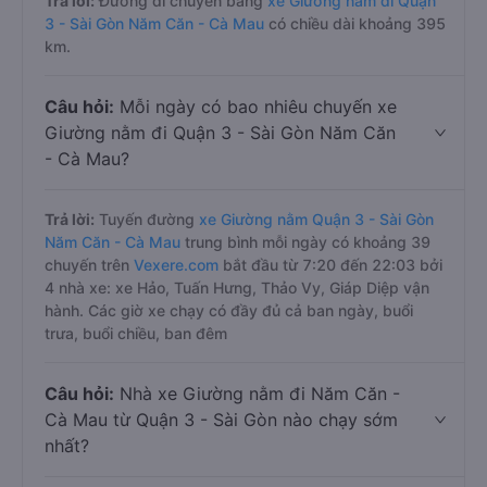
Trả lời:
Đường di chuyển bằng
xe Giường nằm đi Quận
3 - Sài Gòn Năm Căn - Cà Mau
có chiều dài khoảng 395
km.
Câu hỏi:
Mỗi ngày có bao nhiêu chuyến xe
Giường nằm đi Quận 3 - Sài Gòn Năm Căn
- Cà Mau?
Trả lời:
Tuyến đường
xe Giường nằm Quận 3 - Sài Gòn
Năm Căn - Cà Mau
trung bình mỗi ngày có khoảng 39
chuyến trên
Vexere.com
bắt đầu từ 7:20 đến 22:03 bởi
4 nhà xe: xe Hảo, Tuấn Hưng, Thảo Vy, Giáp Diệp vận
hành. Các giờ xe chạy có đầy đủ cả ban ngày, buổi
trưa, buổi chiều, ban đêm
Câu hỏi:
Nhà xe Giường nằm đi Năm Căn -
Cà Mau từ Quận 3 - Sài Gòn nào chạy sớm
nhất?