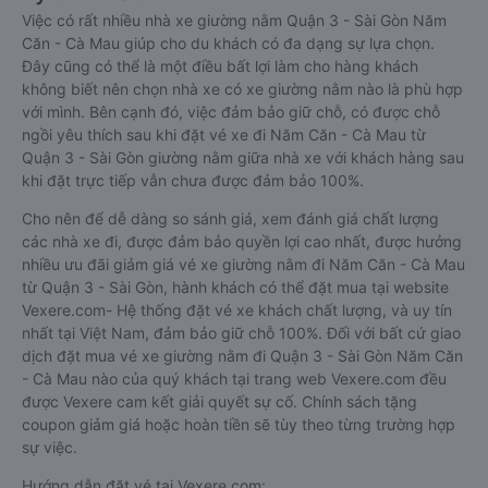
Việc có rất nhiều nhà xe giường nằm Quận 3 - Sài Gòn Năm
Căn - Cà Mau giúp cho du khách có đa dạng sự lựa chọn.
Đây cũng có thể là một điều bất lợi làm cho hàng khách
không biết nên chọn nhà xe có xe giường nằm nào là phù hợp
với mình. Bên cạnh đó, việc đảm bảo giữ chỗ, có được chỗ
ngồi yêu thích sau khi đặt vé xe đi Năm Căn - Cà Mau từ
Quận 3 - Sài Gòn giường nằm giữa nhà xe với khách hàng sau
khi đặt trực tiếp vẫn chưa được đảm bảo 100%.
Cho nên để dễ dàng so sánh giá, xem đánh giá chất lượng
các nhà xe đi, được đảm bảo quyền lợi cao nhất, được hưởng
nhiều ưu đãi giảm giá vé xe giường nằm đi Năm Căn - Cà Mau
từ Quận 3 - Sài Gòn, hành khách có thể đặt mua tại website
Vexere.com- Hệ thống đặt vé xe khách chất lượng, và uy tín
nhất tại Việt Nam, đảm bảo giữ chỗ 100%. Đối với bất cứ giao
dịch đặt mua vé xe giường nằm đi Quận 3 - Sài Gòn Năm Căn
- Cà Mau nào của quý khách tại trang web Vexere.com đều
được Vexere cam kết giải quyết sự cố. Chính sách tặng
coupon giảm giá hoặc hoàn tiền sẽ tùy theo từng trường hợp
sự việc.
Hướng dẫn đặt vé tại Vexere.com: