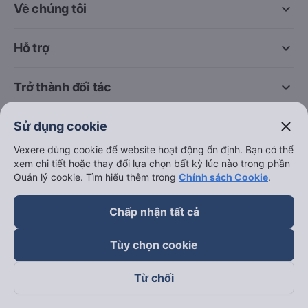
keyboard_arrow_down
Về chúng tôi
keyboard_arrow_down
Hỗ trợ
keyboard_arrow_down
Trở thành đối tác
close
Đối tác thanh toán
Sử dụng cookie
Vexere dùng cookie để website hoạt động ổn định. Bạn có thể
xem chi tiết hoặc thay đổi lựa chọn bất kỳ lúc nào trong phần
Quản lý cookie. Tìm hiểu thêm trong
Chính sách Cookie
.
Chấp nhận tất cả
Tùy chọn cookie
Từ chối