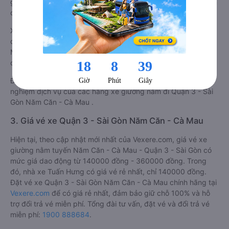
giá này được viết trực tiếp bởi các khách hàng đã trải nghiệm
các hãng Xe Quận 3 - Sài Gòn đi Năm Căn - Cà Mau.
Xe giường nằm đi Năm Căn - Cà Mau từ Quận 3 - Sài Gòn
được phân loại chất lượng tốt nhất là xe Hảo đi Năm Căn - Cà
Mau từ Quận 3 - Sài Gòn đạt 4.7 / 5 điểm dựa trên các tiêu
chí như: Chất lượng xe, Đúng giờ, Chất lượng phục vụ.
Đánh giá này được viết trực tiếp bởi các khách hàng đã trải
nghiệm dịch vụ của các hãng xe giường nằm đi Quận 3 - Sài
Gòn Năm Căn - Cà Mau .
3. Giá vé xe Quận 3 - Sài Gòn Năm Căn - Cà Mau
Hiện tại, theo cập nhật mới nhất của Vexere.com, giá vé xe
giường nằm tuyến Năm Căn - Cà Mau - Quận 3 - Sài Gòn có
mức giá dao động từ 140000 đồng - 360000 đồng. Trong
đó, nhà xe Tuấn Hưng có giá vé rẻ nhất, chỉ 140000 đồng.
Đặt vé xe Quận 3 - Sài Gòn Năm Căn - Cà Mau chính hãng tại
Vexere.com
để có giá rẻ nhất, đảm bảo giữ chỗ 100% và hỗ
trợ đổi trả vé miễn phí. Tổng đài tư vấn, đặt vé và đổi trả vé
miễn phí:
1900 888684
.