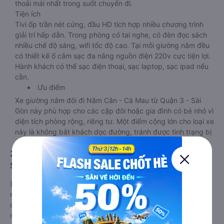
thoải mái nhất trong suốt chuyến đi.
Tiện ích
Tivi ốp trần nét cứng, đầu HD tích hợp nhiều chương trình
giải trí hấp dẫn. Trong phòng có tai nghe, có đèn đọc sách
nhiều chế độ sáng, wifi tốc độ cao. Tại mỗi giường nằm đều
có thiết kế ổ cắm sạc đa năng nguồn điện 220v cực tiện lợi.
Hành khách có thể sạc điện thoại, sạc laptop, sạc ipad nếu
cần.
Ưu điểm
Xe giường nằm đôi đi Năm Căn - Cà Mau từ Quận 3 - Sài
Gòn này phù hợp cho các cặp đôi hoặc gia đình có bé nhỏ vì
diện tích phòng rộng, riêng tư. Một điểm cộng lớn cho loại xe
này là không bắt khách dọc đường, tránh được tình trạng bị
nhồi nhét trong quá trình di chuyển.
2. Về chất lượng, review, đánh giá nhà xe Quận 3 -
Sài Gòn Năm Căn - Cà Mau giường nằm
Xe giường nằm đi Năm Căn - Cà Mau từ Quận 3 - Sài Gòn tốt
nhất được phân loại chất lượng dựa trên đánh giá từ 1 đến 5
của khách hàng với các tiêu chí như: Chất lượng xe giường
nằm, Đúng giờ, Chất lượng phục vụ trên
Vexere.com
. Đánh