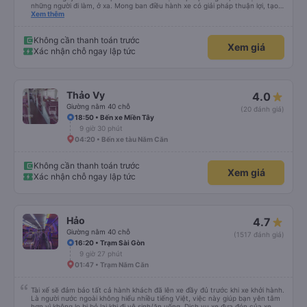
những người đi làm, ở xa. Mong ban điều hành xe có giải pháp thuận lợi, tạo
điều kiện cho khách hàng mua vé online (chuyển khoản khi mua vé). Kính
Xem thêm
chúc nhà xe làm ăn phát đạt.
Không cần thanh toán trước
Xem giá
Xác nhận chỗ ngay lập tức
Thảo Vy
4.0
Giường nằm 40 chỗ
(20 đánh giá)
18:50 • Bến xe Miền Tây
9 giờ 30 phút
04:20 • Bến xe tàu Năm Căn
Không cần thanh toán trước
Xem giá
Xác nhận chỗ ngay lập tức
Hảo
4.7
Giường nằm 40 chỗ
(1517 đánh giá)
16:20 • Trạm Sài Gòn
9 giờ 27 phút
01:47 • Trạm Năm Căn
Tài xế sẽ đảm bảo tất cả hành khách đã lên xe đầy đủ trước khi xe khởi hành.
Là người nước ngoài không hiểu nhiều tiếng Việt, việc này giúp bạn yên tâm
hơn vì không lo bị bỏ lại khi đi vệ sinh/ăn uống. Dịch vụ xe đưa đón của xe