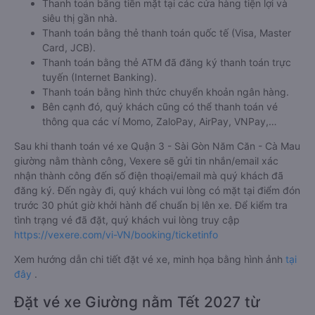
Thanh toán bằng tiền mặt tại các cửa hàng tiện lợi và
siêu thị gần nhà.
Thanh toán bằng thẻ thanh toán quốc tế (Visa, Master
Card, JCB).
Thanh toán bằng thẻ ATM đã đăng ký thanh toán trực
tuyến (Internet Banking).
Thanh toán bằng hình thức chuyển khoản ngân hàng.
Bên cạnh đó, quý khách cũng có thể thanh toán vé
thông qua các ví Momo, ZaloPay, AirPay, VNPay,…
Sau khi thanh toán vé xe Quận 3 - Sài Gòn Năm Căn - Cà Mau
giường nằm thành công, Vexere sẽ gửi tin nhắn/email xác
nhận thành công đến số điện thoại/email mà quý khách đã
đăng ký. Đến ngày đi, quý khách vui lòng có mặt tại điểm đón
trước 30 phút giờ khởi hành để chuẩn bị lên xe. Để kiểm tra
tình trạng vé đã đặt, quý khách vui lòng truy cập
https://vexere.com/vi-VN/booking/ticketinfo
Xem hướng dẫn chi tiết đặt vé xe, minh họa bằng hình ảnh
tại
đây
.
Đặt vé xe Giường nằm Tết 2027 từ