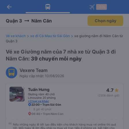
arrow_back
Tải app Vexere ngay!
Tải app Vexere
-30k
Mở app
Mở app
Nhận ưu đãi thành viên độc
-30k/ghế khi đặt vé máy bay qua
quyền
app
Quận 3
Năm Căn
Chọn ngày
Vé xe khách
xe đi Cà Mau từ Sài Gòn
xe giường nằm đi Năm Căn từ
Quận 3
Vé xe Giường nằm của 7 nhà xe từ Quận 3 đi
Năm Căn
: 39 chuyến mỗi ngày
Vexere Team
Ngày cập nhật: 10/08/2026
Tuấn Hưng
4.7
Giường nằm 40 chỗ
(2306 đánh giá)
Limousine 20 phòng
+2 loại xe khác
22:00 • Trạm Sài Gòn
8 giờ 40 phút
06:40 • Trạm Năm Căn
Nếu những ngày lễ tết tạo điều kiện cho khách hàng mua vé online thì quá
tốt. Mỗi ngày lễ lớn đều phải ra mua vé trực tiếp ở phòng vé, bất tiện cho