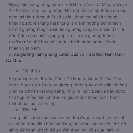
Ngoại hình xe giường nằm vip đi Năm Căn - Cà Mau từ Quận
3 - Sài Gòn đẹp, sáng bóng. Nổi bật nhất là hệ thống giường
nằm hai tầng được thiết kế so le, khoa học nên khi hành
khách bước lên tầng hai không làm ảnh hưởng đến khách
nằm ở giường tầng 1.Diện tích giường rộng rãi: chiều dài 1,8
đến 1,9m còn chiều rộng gấp rưỡi so với giường thông
thường nên phù hợp với cả du khách nước ngoài lẫn du
khách Việt Nam.
c. Xe giường nằm phòng cabin Quận 3 - Sài Gòn Năm Căn -
Cà Mau
Giới thiệu
Xe giường nằm đi Năm Căn - Cà Mau từ Quận 3 - Sài Gòn
cabin được cải tiến từ xe giường thường 44 chỗ khiến không
gian xe trở nên thoáng đãng, rộng rãi hơn. Loại xe này được
tích hợp nhiều tiện ích trên xe giúp hành khách có 1 hành
trình thoải mái và thú vị.
Tiện ích
Trong mỗi cabin của loại xe này đều được trang bị màn hình
tivi riêng. Khe điều hòa mát lạnh, đèn đọc sách nhiều chế độ
sáng để hành khách điều chỉnh theo nhu cầu của mình.Ổ