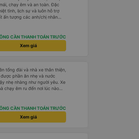
mái, chạy êm và an toàn. Đặc
iệt tình, lịch sự và luôn hỗ trợ
t ấn tượng các anh/chị nhân
g. Mọi người rất thân thiện, đón
tận tình và luôn vui vẻ với khách.
g cũng rất nhiệt tình, chu đáo,
ÔNG CẦN THANH TOÁN TRƯỚC
m giác rất yên tâm khi di
Xem giá
tục lựa chọn nhà xe Mỹ Duyên
ới. Cảm ơn nhà xe và đội ngũ
huyến đi thật thoải mái!
ên tổng đài và nhà xe thân thiện,
ạy được phần ăn nhẹ và nước
dậy nhẹ nhàng như người yêu. Xe
hà chạy êm ru đến nơi lúc nào
dly and helpful. Before getting on
ght meals and drinks. When the
ÔNG CẦN THANH TOÁN TRƯỚC
woke us up as they were waking
Xem giá
e foreigners and planning to take
te as the seats are big and
to sleep on.