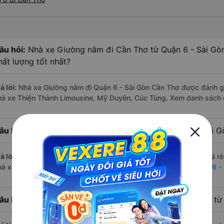
âu hỏi:
Nhà xe Giường nằm đi Cần Thơ từ Quận 6 - Sài Gòn
hất lượng tốt nhất?
ả lời:
Nhà xe Giường nằm đi Quận 6 - Sài Gòn Cần Thơ được đánh giá
hà xe Thiện Thành Limousine, Mỹ Duyên, Cúc Tùng. Xem danh sách
âu hỏi:
Hãng Xe Giường nằm đi Cần Thơ từ Quận 6 - Sài Gò
ả lời:
Hãng xe Giường nằm đi Cần Thơ từ Quận 6 - Sài Gòn có giá rẻ
hà xe Mỹ Duyên. Xem danh sách đầy đủ:
Xe đi Cần Thơ từ Quận 6 -
âu hỏi:
Có bao nhiêu nhà xe có Giường nằm đi Cần Thơ từ 