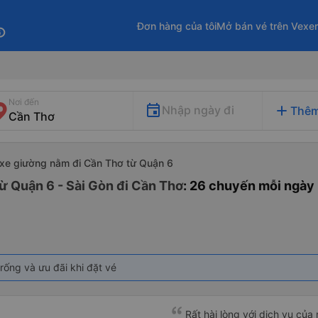
Đơn hàng của tôi
Mở bán vé trên Vexe
fo
Nơi đến
add
Nhập ngày đi
Thêm
xe giường nằm đi Cần Thơ từ Quận 6
ừ Quận 6 - Sài Gòn đi Cần Thơ
: 26 chuyến mỗi ngày
rống và ưu đãi khi đặt vé
Rất hài lòng với dịch vụ củ