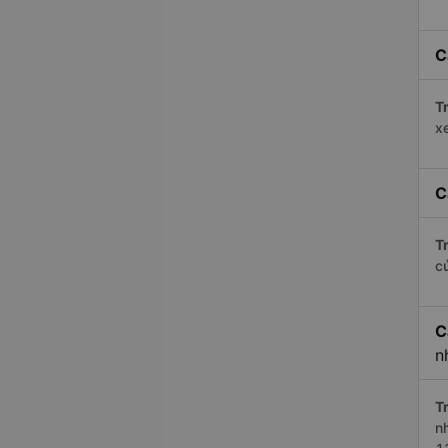
C
Tr
x
C
Tr
c
C
n
Tr
n