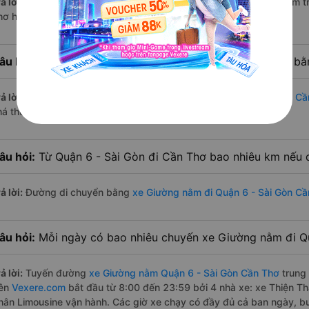
ả lời:
Tính tới thời điểm hiện nay thì có 4 nhà xe có xe Giường nằm 
hơ hiện nay
âu hỏi:
Từ Quận 6 - Sài Gòn đi Cần Thơ bao nhiêu tiếng b
ả lời:
Thời gian di chuyển bằng
xe Giường nằm Quận 6 - Sài Gòn Cầ
á thuận lợi
âu hỏi:
Từ Quận 6 - Sài Gòn đi Cần Thơ bao nhiêu km nếu
ả lời:
Đường di chuyển bằng
xe Giường nằm đi Quận 6 - Sài Gòn C
âu hỏi:
Mỗi ngày có bao nhiêu chuyến xe Giường nằm đi Q
ả lời:
Tuyến đường
xe Giường nằm Quận 6 - Sài Gòn Cần Thơ
trung
rên
Vexere.com
bắt đầu từ 8:00 đến 23:59 bởi 4 nhà xe: xe Thiện T
hân Limousine vận hành. Các giờ xe chạy có đầy đủ cả ban ngày, bu