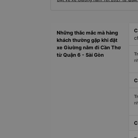
C
Những thắc mắc mà hàng
c
khách thường gặp khi đặt
xe Giường nằm đi Cần Thơ
Tr
từ Quận 6 - Sài Gòn
n
C
Tr
n
C