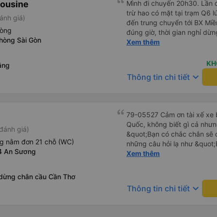
mousine
Mình đi chuyến 20h30. Lần đ
trừ hao có mặt tại trạm Q6 
ánh giá)
đến trung chuyển tới BX Miền
hòng
đúng giờ, thời gian nghỉ dừ
Phòng Sài Gòn
Đến trạm Giá Rai thì có xe t
Xem thêm
Chuyến đi này không có đón
mái.
KH
ăng
keyboard_arrow_down
Thông tin chi tiết
79-05527 Cảm ơn tài xế xe b
Quốc, không biết gì cả nhưn
đánh giá)
&quot;Bạn có chắc chắn sẽ 
ng nằm đơn 21 chỗ (WC)
những câu hỏi lạ như &quot;
4 An Sương
sạn của chúng tôi không?&q
Xem thêm
của mọi thứ. Vốn dĩ tôi đến
báo lúc đó nhưng tài xế bảo
 dừng chân cầu Cần Thơ
và thậm chí còn đón tôi tại 
keyboard_arrow_down
Thông tin chi tiết
buổi sáng. ngu ngốc đến mức 
tài xế không ở đó, tôi vẫn đ
nó chắc hẳn rất nguy hiểm..