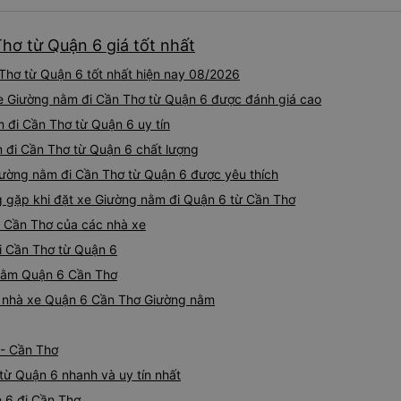
buýt 79-05527 rất nhiều tài
không biết gì nhưng tài xế đ
hơ từ Quận 6 giá tốt nhất
liên tục hỏi trên Google Ma
hỏi những câu hỏi kỳ lạ, &q
hơ từ Quận 6 tốt nhất hiện nay 08/2026
khách sạn của chúng tôi khô
2h30 sáng nhưng lúc đó khô
xe Giường nằm đi Cần Thơ từ Quận 6 được đánh giá cao
ngủ thêm và đợi ở trạm xăn
 đi Cần Thơ từ Quận 6 uy tín
bằng xe limousine vào buổi sá
 đi Cần Thơ từ Quận 6 chất lượng
vì tôi trông ngu ngốc quá.. 
tài xế thì sẽ rất nguy hiểm..
Giường nằm đi Cần Thơ từ Quận 6 được yêu thích
05527 Cảm ơn tài xế xe nhưn
gặp khi đặt xe Giường nằm đi Quận 6 từ Cần Thơ
cách thực hiện, hãy xem Go
nào, &quot;B Bạn bị sao vậy
 Cần Thơ của các nhà xe
bạn vậy?&quot; Bây giờ là 2:
i Cần Thơ từ Quận 6
bằng xe bu lông Limousine. Tô
 nằm Quận 6 Cần Thơ
tôi quá ngu ngốc. Tôi vẫn đ
nếu không có tài xế... Cảm ơ
iá nhà xe Quận 6 Cần Thơ Giường nằm
 - Cần Thơ
từ Quận 6 nhanh và uy tín nhất
 6 đi Cần Thơ