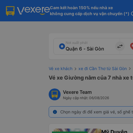
Cam kết hoàn 150% nếu nhà xe

không cung cấp dịch vụ vận chuyển (*)
in
Nơi xuất phát
import_export
Vé xe khách
xe đi Cần Thơ từ Sài Gòn
Vé xe Giường nằm của 7 nhà xe t
Vexere Team
Ngày cập nhật: 06/08/2026
Chọn ngày đi để xem giá vé, số ghế t
info
Mỹ Duyên