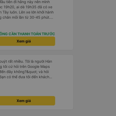
ầu tiên đi hãng này nên mình
lúc 19h20, ai dè 19h35 đã có xe
 Tây luôn. Lên xe lớn khởi hành
ng chân mỗi lần từ 30-45 phút.
rung chuyển chờ sẵn chở đến nơi.
 khách dọc đường nên xe thoải
ÔNG CẦN THANH TOÁN TRƯỚC
Xem giá
uýt rất nhiều. Tôi là người Hàn
g tôi cứ hỏi trên Google Maps
đến đây không?&quot; và hỏi
Bạn có thể đưa tôi đến khách
uot; Nhưng tài xế đã quan tâm.
 lúc 2h30 sáng và được thông
 tôi ngủ thêm, đợi ở trạm xăng
khách sạn bằng xe limousine vào
Xem giá
tôi nghĩ tài xế đã giúp tôi. Nếu
ang suy nghĩ về câu chuyện đó vì
 Cảm ơn rất nhiều.. Cảm ơn xe