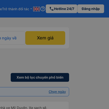
help_outline
phone
Hotline 24/7
Đăng nhập
re
Trở thành đối tác
arrow_drop_down
Xem giá
 ngày về
Xem bộ lọc chuyến phổ biến
Chọn ngày
a nhà xe Mỹ Duyên. Xe sạch sẽ,