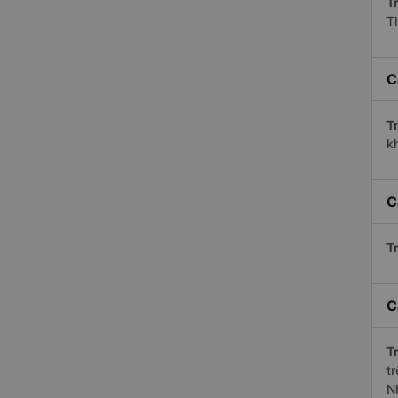
Tr
T
C
Tr
kh
C
Tr
C
Tr
t
N