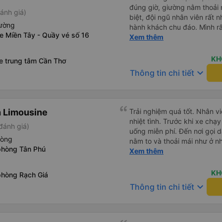
đúng giờ, giường nằm thoải 
ánh giá)
biệt, đội ngũ nhân viên rất nh
iường
hành khách chu đáo. Mình rấ
e Miền Tây - Quầy vé số 16
viên trung chuyển ở Mỹ Luôn
Xem thêm
trả đúng nơi, hỗ trợ hành lý 
Nhân viên tại nhà xe Mỹ Luôn
KH
xe trung tâm Cần Thơ
hướng dẫn rõ ràng và tạo cả
keyboard_arrow_down
Thông tin chi tiết
chuyển. Chắc chắn sẽ tiếp 
trong những chuyến đi sắp t
nhân viên đã mang đến một c
 Limousine
Trải nghiệm quá tốt. Nhân vi
nhiệt tình. Trước khi xe ch
đánh giá)
uống miễn phí. Đến nơi gọi 
hòng
nằm to và thoải mái như ở n
phòng Tân Phú
không hay luôn. I had very good experience with this bus
Xem thêm
operator. The staff are frien
the bus, we were offered li
KH
phòng Rạch Giá
bus has arrived, the staff 
keyboard_arrow_down
Thông tin chi tiết
up up their lovers. If you ar
this bus, please don’t hesita
comfortable enough for you 