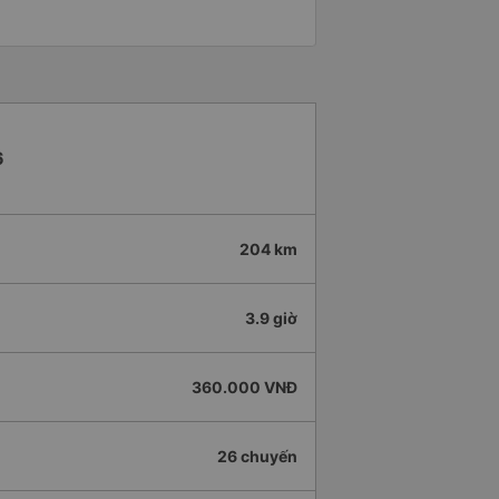
6
204 km
3.9 giờ
360.000 VNĐ
26 chuyến