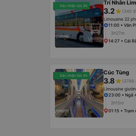
Trí Nhân Li
Xác nhận tức thì
3.2
star
(340 đ
Limousine 22 p
11:00 • Văn 
3h27m
14:27 • Cái R
Cúc Tùng
Xác nhận tức thì
3.8
star
(3788 
Limousine giườ
23:00 • Ngã 
2h15m
01:15 • Trạm