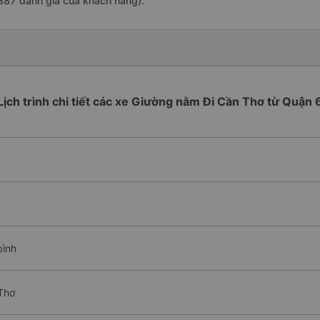
387 đánh giá của khách hàng).
Lịch trình chi tiết các xe Giường nằm Đi Cần Thơ từ Quận 
bình
Thơ