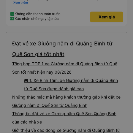
trên app 45p, nhưng do bão nên trời mưa rất to, có thể thông cảm được.
Xem thêm
99/10
Không cần thanh toán trước
Xem giá
Xác nhận chỗ ngay lập tức
Đặt vé xe Giường nằm đi Quảng Bình từ
Quế Sơn giá tốt nhất
Tổng hợp TOP 1 xe Giường nằm đi Quảng Bình từ Quế
Sơn tốt nhất hiện nay 08/2026
🚌 1. Xe Bình Tâm: xe Giường nằm đi Quảng Bình
từ Quế Sơn được đánh giá cao
Những thắc mắc mà hàng khách thường gặp khi đặt xe
Giường nằm đi Quế Sơn từ Quảng Bình
Thông tin đặt vé xe Giường nằm Quế Sơn Quảng Bình
của các nhà xe
Giới thiệu về các dòng xe Giường nằm đi Quảng Bình từ