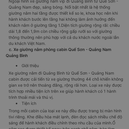
Ngoại hình xe giường nằm vip đi Quảng Bình từ Quế Sơn -
Quảng Nam đẹp, sáng bóng. Nổi bật nhất là hệ thống
giường nằm hai tầng được thiết kế so le, khoa học nên khi
hành khách bước lên tầng hai không làm ảnh hưởng đến
khách nằm ở giường tầng 1.Diện tích giường rộng rãi: chiều
dài 1,8 đến 1,9m còn chiều rộng gấp rưỡi so với giường
thông thường nên phù hợp với cả du khách nước ngoài lẫn
du khách Việt Nam.
c. Xe giường nằm phòng cabin Quế Sơn - Quảng Nam
Quảng Bình
Giới thiệu
Xe giường nằm đi Quảng Bình từ Quế Sơn - Quảng Nam
cabin được cải tiến từ xe giường thường 44 chỗ khiến không
gian xe trở nên thoáng đãng, rộng rãi hơn. Loại xe này được
tích hợp nhiều tiện ích trên xe giúp hành khách có 1 hành
trình thoải mái và thú vị.
Tiện ích
Trong mỗi cabin của loại xe này đều được trang bị màn hình
tivi riêng. Khe điều hòa mát lạnh, đèn đọc sách nhiều chế độ
sáng để hành khách điều chỉnh theo nhu cầu của mình.Ổ
cắm sạc được thiết kế ngay bên cạnh chỗ nằm, bàn làm