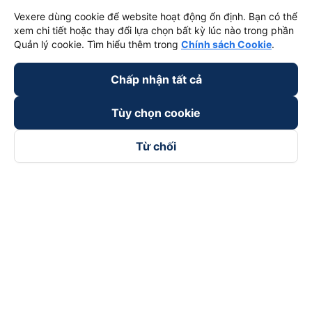
Vexere dùng cookie để website hoạt động ổn định. Bạn có thể
xem chi tiết hoặc thay đổi lựa chọn bất kỳ lúc nào trong phần
Quản lý cookie. Tìm hiểu thêm trong
Chính sách Cookie
.
Chấp nhận tất cả
Tùy chọn cookie
Từ chối
Theo dõi chúng tôi trên
Facebook
Tiktok
Youtube
Công ty TNHH Thương Mại Dịch Vụ Vexere
Địa chỉ đăng ký kinh doanh: 8C Chữ Đồng Tử, Phường Tân
Sơn Nhất, TP. Hồ Chí Minh, Việt Nam
Địa chỉ
:
Lầu 2, toà nhà H3 Circo Hoàng Diệu, 384 Hoàng Diệu,
Phường Khánh Hội, TP Hồ Chí Minh, Việt Nam
Tầng 3, toà nhà 101 Láng Hạ, 101 Láng Hạ, Phường Láng, TP.