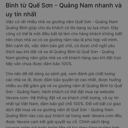
Bình từ Quế Sơn - Quảng Nam nhanh và
uy tín nhất
Việc có rất nhiều nhà xe giường nằm Quế Sơn - Quảng Nam
Quảng Bình giúp cho du khách có đa dạng sự lựa chọn. Đây
cũng có thể là một điều bất lợi làm cho hàng khách không biết
nên chọn nhà xe có xe giường nằm nào là phù hợp với mình.
Bên cạnh đó, việc đảm bảo giữ chỗ, có được chỗ ngồi yêu
thích sau khi đặt vé xe đi Quảng Bình từ Quế Sơn - Quảng
Nam giường nằm giữa nhà xe với khách hàng sau khi đặt trực
tiếp vẫn chưa được đảm bảo 100%.
Cho nên để dễ dàng so sánh giá, xem đánh giá chất lượng
các nhà xe đi, được đảm bảo quyền lợi cao nhất, được hưởng
nhiều ưu đãi giảm giá vé xe giường nằm đi Quảng Bình từ Quế
Sơn - Quảng Nam, hành khách có thể đặt mua tại website
Vexere.com- Hệ thống đặt vé xe khách chất lượng, và uy tín
nhất tại Việt Nam, đảm bảo giữ chỗ 100%. Đối với bất cứ giao
dịch đặt mua vé xe giường nằm đi Quế Sơn - Quảng Nam
Quảng Bình nào của quý khách tại trang web Vexere.com đều
được Vexere cam kết giải quyết sự cố. Chính sách tặng
coupon giảm giá hoặc hoàn tiền sẽ tùy theo từng trường hợp