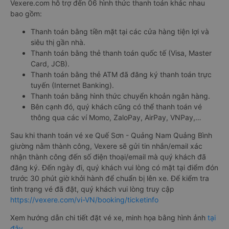
Vexere.com hỗ trợ đến 06 hình thức thanh toán khác nhau
bao gồm:
Thanh toán bằng tiền mặt tại các cửa hàng tiện lợi và
siêu thị gần nhà.
Thanh toán bằng thẻ thanh toán quốc tế (Visa, Master
Card, JCB).
Thanh toán bằng thẻ ATM đã đăng ký thanh toán trực
tuyến (Internet Banking).
Thanh toán bằng hình thức chuyển khoản ngân hàng.
Bên cạnh đó, quý khách cũng có thể thanh toán vé
thông qua các ví Momo, ZaloPay, AirPay, VNPay,…
Sau khi thanh toán vé xe Quế Sơn - Quảng Nam Quảng Bình
giường nằm thành công, Vexere sẽ gửi tin nhắn/email xác
nhận thành công đến số điện thoại/email mà quý khách đã
đăng ký. Đến ngày đi, quý khách vui lòng có mặt tại điểm đón
trước 30 phút giờ khởi hành để chuẩn bị lên xe. Để kiểm tra
tình trạng vé đã đặt, quý khách vui lòng truy cập
https://vexere.com/vi-VN/booking/ticketinfo
Xem hướng dẫn chi tiết đặt vé xe, minh họa bằng hình ảnh
tại
đây
.