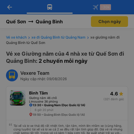
arrow_back
Tải app Vexere ngay!
Tải app Vexere
-30k
Mở app
Mở app
Nhận ưu đãi thành viên độc
-30k/ghế khi đặt vé máy bay qua
quyền
app
Quế Sơn
Quảng Bình
Chọn ngày
Vé xe khách
xe đi Quảng Bình từ Quảng Nam
xe giường nằm đi
Quảng Bình từ Quế Sơn
Vé xe Giường nằm của 4 nhà xe từ Quế Sơn đi
Quảng Bình
: 2 chuyến mỗi ngày
Vexere Team
Ngày cập nhật: 09/08/2026
Bình Tâm
4.6
Giường nằm 46 chỗ
(321 đánh giá)
Limousine 36 phòng
13:30 • Quảng Nam (Dọc Quốc lộ 1A)
6 giờ 20 phút
19:50 • Quảng Bình (Dọc Quốc lộ 1A)
Tài xế và lơ xe thái độ rất nhiệt tình, tận tâm, mình lên nhầm xe (cùng hãng,
cùng tuyến) tài xế và lơ xe cả 2 xe đều rất tận tình giúp đỡ. Giá vé rẻ nhưng
chất lượng rất tốt, trong vé có kèm 1 bữa cơm tối. Xe xuất phát trễ so với