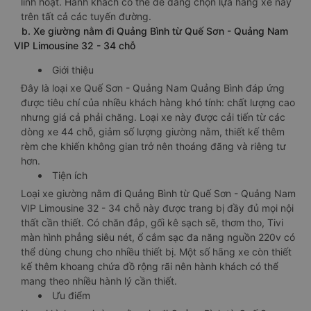
linh hoạt. Hành khách có thể dễ dàng chọn lựa hãng xe này
trên tất cả các tuyến đường.
b. Xe giường nằm đi Quảng Bình từ Quế Sơn - Quảng Nam
VIP Limousine 32 - 34 chỗ
Giới thiệu
Đây là loại xe Quế Sơn - Quảng Nam Quảng Bình đáp ứng
được tiêu chí của nhiều khách hàng khó tính: chất lượng cao
nhưng giá cả phải chăng. Loại xe này được cải tiến từ các
dòng xe 44 chỗ, giảm số lượng giường nằm, thiết kế thêm
rèm che khiến không gian trở nên thoáng đãng và riêng tư
hơn.
Tiện ích
Loại xe giường nằm đi Quảng Bình từ Quế Sơn - Quảng Nam
VIP Limousine 32 - 34 chỗ này được trang bị đầy đủ mọi nội
thất cần thiết. Có chăn đắp, gối kê sạch sẽ, thơm tho, Tivi
màn hình phẳng siêu nét, ổ cắm sạc đa năng nguồn 220v có
thể dùng chung cho nhiều thiết bị. Một số hãng xe còn thiết
kế thêm khoang chứa đồ rộng rãi nên hành khách có thể
mang theo nhiều hành lý cần thiết.
Ưu điểm