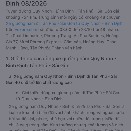
Định 08/2026
Tuyến đường Quy Nhơn - Bình Định - Tân Phú - Sài Gòn dài
khoảng 754 km. Trung bình mỗi ngày có khoảng 48 chuyến
Xe giường nằm đi Tân Phú - Sài Gòn từ Quy Nhơn - Bình Định
trên
Vexere.com
bắt đầu từ 08:00 đến 23:10 bởi 48 nhà xe:
Tín Phát Limousine, Phương Trang, An Phú Buslines, Hoàng
Gia 77, Mười Phương Express, Cẩm Vân, Hoàng Huy, Thảo
Mạnh Hùng, Tân Phước Thành vận hành.
1. Giới thiệu các dòng xe giường nằm Quy Nhơn -
Bình Định Tân Phú - Sài Gòn
a. Xe giường nằm Quy Nhơn - Bình Định đi Tân Phú - Sài
Gòn 40 chỗ trở lên chất lượng cao
Giới thiệu dòng xe giường nằm đi Tân Phú - Sài Gòn
từ Quy Nhơn - Bình Định
Xe giường nằm Quy Nhơn - Bình Định đi Tân Phú - Sài Gòn là
loại xe khá phổ biến đối với hành khách trong và ngoài nước
bởi sự tiện lợi, giá rẻ, phù hợp với nhiều đối tượng. Mặc dù
chỉ là xe giường nằm bình thường nhưng chất lượng và dịch
vụ của loại xe đi Tân Phú - Sài Gòn từ Quy Nhơn - Bình Định