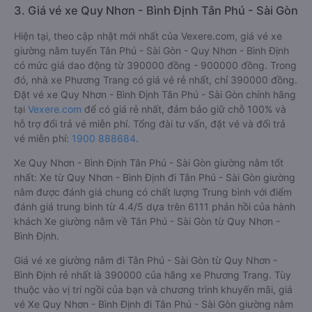
3. Giá vé xe Quy Nhơn - Bình Định Tân Phú - Sài Gòn
Hiện tại, theo cập nhật mới nhất của Vexere.com, giá vé xe
giường nằm tuyến Tân Phú - Sài Gòn - Quy Nhơn - Bình Định
có mức giá dao động từ 390000 đồng - 900000 đồng. Trong
đó, nhà xe Phương Trang có giá vé rẻ nhất, chỉ 390000 đồng.
Đặt vé xe Quy Nhơn - Bình Định Tân Phú - Sài Gòn chính hãng
tại
Vexere.com
để có giá rẻ nhất, đảm bảo giữ chỗ 100% và
hỗ trợ đổi trả vé miễn phí. Tổng đài tư vấn, đặt vé và đổi trả
vé miễn phí:
1900 888684
.
Xe Quy Nhơn - Bình Định Tân Phú - Sài Gòn giường nằm tốt
nhất: Xe từ Quy Nhơn - Bình Định đi Tân Phú - Sài Gòn giường
nằm được đánh giá chung có chất lượng Trung bình với điểm
đánh giá trung bình từ 4.4/5 dựa trên 6111 phản hồi của hành
khách Xe giường nằm về Tân Phú - Sài Gòn từ Quy Nhơn -
Bình Định.
Giá vé xe giường nằm đi Tân Phú - Sài Gòn từ Quy Nhơn -
Bình Định rẻ nhất là 390000 của hãng xe Phương Trang. Tùy
thuộc vào vị trí ngồi của bạn và chương trình khuyến mãi, giá
vé Xe Quy Nhơn - Bình Định đi Tân Phú - Sài Gòn giường nằm