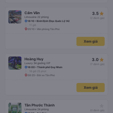
ở trạm dừng nữa. 10đ cho sự tinh tế của nhà xe nha.
star_rate
Cẩm Vân
3.5
Limousine 22 phòng
(2 đánh giá)
18:10 • Bình Định (Dọc Quốc Lộ 1A)
11 giờ
05:10 • Văn phòng Tân Phú
Xem giá
star_rate
Hoàng Huy
3.0
Luxury 34 giường VIP
(7 đánh giá)
16:00 • Thành phố Quy Nhơn
16 giờ 25 phút
08:25 • Bãi xe Tân Phú
Xem giá
star_rate
Tân Phước Thành
Limousine 24 phòng
(0 đánh giá)