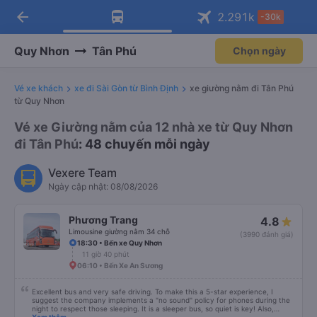
arrow_back
Tải app Vexere ngay!
Tải app Vexere
2.291
k
-30k
Mở app
Mở app
Nhận ưu đãi thành viên độc
-30k/ghế khi đặt vé máy bay qua
quyền
app
Quy Nhơn
Tân Phú
Chọn ngày
Vé xe khách
xe đi Sài Gòn từ Bình Định
xe giường nằm đi Tân Phú
từ Quy Nhơn
Vé xe Giường nằm của 12 nhà xe từ Quy Nhơn
đi Tân Phú
: 48 chuyến mỗi ngày
Vexere Team
Ngày cập nhật: 08/08/2026
Phương Trang
4.8
Limousine giường nằm 34 chỗ
(3990 đánh giá)
18:30 • Bến xe Quy Nhơn
11 giờ 40 phút
06:10 • Bến Xe An Sương
Excellent bus and very safe driving. To make this a 5-star experience, I
suggest the company implements a "no sound" policy for phones during the
night to respect those sleeping. It is a sleeper bus, so quiet is key! Also,