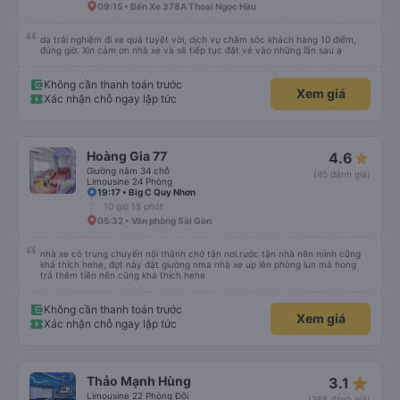
09:15 • Bến Xe 378A Thoại Ngọc Hầu
dạ trải nghiệm đi xe quá tuyệt vời, dịch vụ chăm sóc khách hàng 10 điểm,
đúng giờ. Xin cảm ơn nhà xe và sẽ tiếp tục đặt vé vào những lần sau ạ
Không cần thanh toán trước
Xem giá
Xác nhận chỗ ngay lập tức
Hoàng Gia 77
4.6
Giường nằm 34 chỗ
(45 đánh giá)
Limousine 24 Phòng
19:17 • Big C Quy Nhơn
10 giờ 15 phút
05:32 • Văn phòng Sài Gòn
nhà xe có trung chuyển nội thành chở tận nơi.rước tận nhà nên mình cũng
khá thích hehe, đợt này đặt giường nma nhà xe up lên phòng lun mà hong
trả thêm tiền nên cũng khá thích hehe
Không cần thanh toán trước
Xem giá
Xác nhận chỗ ngay lập tức
star_rate
Thảo Mạnh Hùng
3.1
Limousine 22 Phòng Đôi
(368 đánh giá)