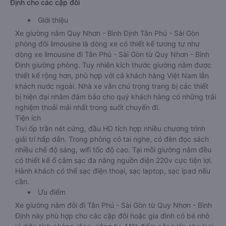
Định cho các cặp đôi
Giới thiệu
Xe giường nằm Quy Nhơn - Bình Định Tân Phú - Sài Gòn
phòng đôi limousine là dòng xe có thiết kế tương tự như
dòng xe limousine đi Tân Phú - Sài Gòn từ Quy Nhơn - Bình
Định giường phòng. Tuy nhiên kích thước giường nằm được
thiết kế rộng hơn, phù hợp với cả khách hàng Việt Nam lẫn
khách nước ngoài. Nhà xe vẫn chú trọng trang bị các thiết
bị hiện đại nhằm đảm bảo cho quý khách hàng có những trải
nghiệm thoải mái nhất trong suốt chuyến đi.
Tiện ích
Tivi ốp trần nét cứng, đầu HD tích hợp nhiều chương trình
giải trí hấp dẫn. Trong phòng có tai nghe, có đèn đọc sách
nhiều chế độ sáng, wifi tốc độ cao. Tại mỗi giường nằm đều
có thiết kế ổ cắm sạc đa năng nguồn điện 220v cực tiện lợi.
Hành khách có thể sạc điện thoại, sạc laptop, sạc ipad nếu
cần.
Ưu điểm
Xe giường nằm đôi đi Tân Phú - Sài Gòn từ Quy Nhơn - Bình
Định này phù hợp cho các cặp đôi hoặc gia đình có bé nhỏ