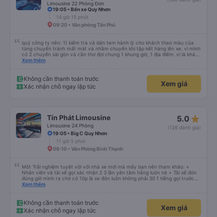
Limousine 22 Phòng Đơn
19:05 • Bến xe Quy Nhơn
14 giờ 15 phút
09:20 • Văn phòng Tân Phú
quý công ty nên: 1) kiểm tra và dán tem hành lý cho khách theo màu của
từng chuyến tránh mất mát và nhầm chuyến khi tập kết hàng lên xe. vì mình
có 2 chuyến sài gòn và cần thơ đợi chung 1 khung giờ, 1 địa điểm. vì là khách
thân thiết của quý công ty nên rất hài lòng và tin tưởng. tuy nhiên rất mong
Xem thêm
muốn đội ngũ nhân viên anh chị em nhà xe cùng nhau cải thiện ngày một
phát triển. 2) đồng nhất về cách giao tiếp và CSKH nhẹ nhàng, chu đáo nữa
thì chắc chắn quy công ty là nhà xe được yêu thích và lựa chọn số 1 quy
Không cần thanh toán trước
Xem giá
nhơn. rất cảm ơn quý anh chị em cty cũng như chị Thảo đã lắng nghe và
Xác nhận chỗ ngay lập tức
tiếp nhận. " khách hàng thân thiết nhiều năm của nhà xe từ thời sinh viên"
star_rate
Tín Phát Limousine
5.0
Limousine 24 Phòng
(126 đánh giá)
19:05 • Big C Quy Nhơn
11 giờ 5 phút
06:10 • Văn Phòng Bình Thạnh
Một Trãi nghiệm tuyệt vời với nhà xe mới mà mấy bạn nên tham khảo: +
Nhân viên và tài xế gọi xác nhận 2 3 lần yên tâm hẵng luôn nè + Tài xế đón
đúng giờ mình ra chờ có 10p là xe đón luôn không phải 30 1 tiếng gọi trước
đợi cực + Xe mới, xịn, thơm và Đặt biệt là cực kỳ ưng mền gối trên xe luôn
Xem thêm
nha. Bình thường toàn gối da nằm đau cả cổ mà đây gối này nhà xe đổi hết
luôn qua gối dạng lông êm cực. + Giường rộng cực kỳ, có móc treo dép ở
trên không bị vướng chân như các xe khác mình từng đi + Tài xế lơ xe nhiệt
Không cần thanh toán trước
Xem giá
tình hỗ trợ hỏi đón trả cực bao nhiệt tình nhẹ nhàn luôn nha + Trên xe còn
Xác nhận chỗ ngay lập tức
có bánh nước, khăn lạnh. Tới trạm tài xế còn tinh ý chuẩn bị thêm khăn lạnh