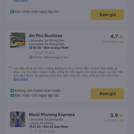
please display the Wi-Fi password clearly inside the cabin for convenience. I
Xem thêm
would definitely ride with them again! -------------- ​ Xe chất lượng tốt và
tài xế lái xe rất an toàn. Để dịch vụ hoàn hảo hơn, tôi góp ý nhà xe nên có
quy định rõ ràng về việc giữ im lặng (tắt âm thanh điện thoại) vào ban đêm
Xác nhận chỗ ngay lập tức
Xem giá
để tránh làm phiền hành khách khác ngủ. Ngoài ra, nhà xe nên dán sẵn mật
khẩu Wi-Fi trong xe để hành khách dễ dàng sử dụng. Tôi vẫn sẽ tiếp tục ủng
hộ nhà xe trong tương lai!
An Phú Buslines
4.7
Limousine 24 Phòng Đơn
(1293 đánh giá)
Limousine 34 Phòng Đơn
18:30 • Bến xe Quy Nhơn
10 giờ 30 phút
05:00 • Bến xe Ngã 4 Ga
Lần đầu đi xe An Phú chặng đường từ Quy Nhơn đến Khánh Hoà thấy xe
phục vụ chu đáo. Ngoài nước uống thì mỗi người còn được phục vụ một hộp
sữa đậu nành. Xe giường nằm êm, gối cũng êm luôn, nhà xe còn cẩn thận
treo thêm ở mỗi giường một cái giỏ nhỏ để đựng chai nước uống tránh rớt.
Xem thêm
Lái xe chạy an toàn, không phóng nhanh vượt ẩu. Dù lúc đi xe trống rất
nhiều chỗ những xe chỉ đón những khách đã đặt xe trước, không đón khách
ngoài (với số tiền bỏ ra cho tuyến đường như vậy thì thấy rất tốt)
Không cần thanh toán trước
Xem giá
Xác nhận chỗ ngay lập tức
Mười Phương Express
3.9
Limousine 24 phòng đôi
(308 đánh giá)
Luxury 34 phòng
21:45 • Bến Xe Quy Nhơn
11 giờ 30 phút