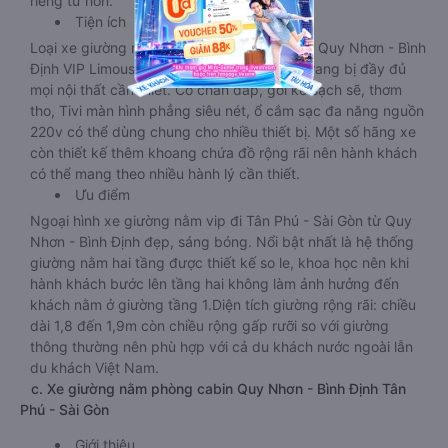
riêng tư hơn.
Tiện ích
Loại xe giường nằm đi Tân Phú - Sài Gòn từ Quy Nhơn - Bình
Định VIP Limousine 32 - 34 chỗ này được trang bị đầy đủ
mọi nội thất cần thiết. Có chăn đắp, gối kê sạch sẽ, thơm
tho, Tivi màn hình phẳng siêu nét, ổ cắm sạc đa năng nguồn
220v có thể dùng chung cho nhiều thiết bị. Một số hãng xe
còn thiết kế thêm khoang chứa đồ rộng rãi nên hành khách
có thể mang theo nhiều hành lý cần thiết.
Ưu điểm
Ngoại hình xe giường nằm vip đi Tân Phú - Sài Gòn từ Quy
Nhơn - Bình Định đẹp, sáng bóng. Nổi bật nhất là hệ thống
giường nằm hai tầng được thiết kế so le, khoa học nên khi
hành khách bước lên tầng hai không làm ảnh hưởng đến
khách nằm ở giường tầng 1.Diện tích giường rộng rãi: chiều
dài 1,8 đến 1,9m còn chiều rộng gấp rưỡi so với giường
thông thường nên phù hợp với cả du khách nước ngoài lẫn
du khách Việt Nam.
c. Xe giường nằm phòng cabin Quy Nhơn - Bình Định Tân
Phú - Sài Gòn
Giới thiệu