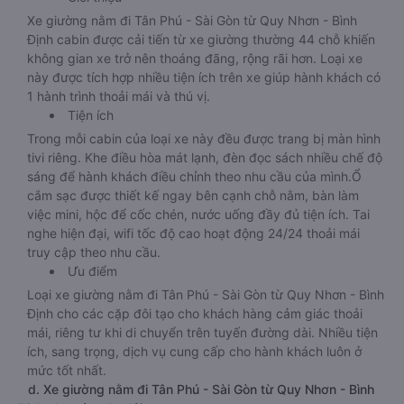
Xe giường nằm đi Tân Phú - Sài Gòn từ Quy Nhơn - Bình
Định cabin được cải tiến từ xe giường thường 44 chỗ khiến
không gian xe trở nên thoáng đãng, rộng rãi hơn. Loại xe
này được tích hợp nhiều tiện ích trên xe giúp hành khách có
1 hành trình thoải mái và thú vị.
Tiện ích
Trong mỗi cabin của loại xe này đều được trang bị màn hình
tivi riêng. Khe điều hòa mát lạnh, đèn đọc sách nhiều chế độ
sáng để hành khách điều chỉnh theo nhu cầu của mình.Ổ
cắm sạc được thiết kế ngay bên cạnh chỗ nằm, bàn làm
việc mini, hộc để cốc chén, nước uống đầy đủ tiện ích. Tai
nghe hiện đại, wifi tốc độ cao hoạt động 24/24 thoải mái
truy cập theo nhu cầu.
Ưu điểm
Loại xe giường nằm đi Tân Phú - Sài Gòn từ Quy Nhơn - Bình
Định cho các cặp đôi tạo cho khách hàng cảm giác thoải
mái, riêng tư khi di chuyển trên tuyến đường dài. Nhiều tiện
ích, sang trọng, dịch vụ cung cấp cho hành khách luôn ở
mức tốt nhất.
d. Xe giường nằm đi Tân Phú - Sài Gòn từ Quy Nhơn - Bình