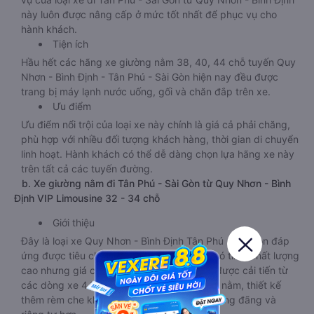
này luôn được nâng cấp ở mức tốt nhất để phục vụ cho
hành khách.
Tiện ích
Hầu hết các hãng xe giường nằm 38, 40, 44 chỗ tuyến Quy
Nhơn - Bình Định - Tân Phú - Sài Gòn hiện nay đều được
trang bị máy lạnh nước uống, gối và chăn đắp trên xe.
Ưu điểm
Ưu điểm nổi trội của loại xe này chính là giá cả phải chăng,
phù hợp với nhiều đối tượng khách hàng, thời gian di chuyển
linh hoạt. Hành khách có thể dễ dàng chọn lựa hãng xe này
trên tất cả các tuyến đường.
b. Xe giường nằm đi Tân Phú - Sài Gòn từ Quy Nhơn - Bình
Định VIP Limousine 32 - 34 chỗ
Giới thiệu
Đây là loại xe Quy Nhơn - Bình Định Tân Phú - Sài Gòn đáp
ứng được tiêu chí của nhiều khách hàng khó tính: chất lượng
cao nhưng giá cả phải chăng. Loại xe này được cải tiến từ
các dòng xe 44 chỗ, giảm số lượng giường nằm, thiết kế
thêm rèm che khiến không gian trở nên thoáng đãng và