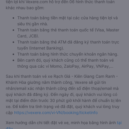
tiện lợi khi Vexere.com hỗ trợ đến 06 hình thức thanh toán
khác nhau bao gồm:
Thanh toán bằng tiền mặt tại các cửa hàng tiện lợi và
siêu thị gần nhà.
Thanh toán bằng thẻ thanh toán quốc tế (Visa, Master
Card, JCB).
Thanh toán bằng thẻ ATM đã đăng ký thanh toán trực
tuyến (Internet Banking).
Thanh toán bằng hình thức chuyển khoản ngân hàng.
Bên cạnh đó, quý khách cũng có thể thanh toán vé
thông qua các ví Momo, ZaloPay, AirPay, VNPay,…
Sau khi thanh toán vé xe Rạch Giá - Kiên Giang Cam Ranh -
Khánh Hòa giường nằm thành công, Vexere sẽ gửi tin
nhắn/email xác nhận thành công đến số điện thoại/email mà
quý khách đã đăng ký. Đến ngày đi, quý khách vui lòng có
mặt tại điểm đón trước 30 phút giờ khởi hành để chuẩn bị lên
xe. Để kiểm tra tình trạng vé đã đặt, quý khách vui lòng truy
cập
https://vexere.com/vi-VN/booking/ticketinfo
Xem hướng dẫn chi tiết đặt vé xe, minh họa bằng hình ảnh
tại
đây
.