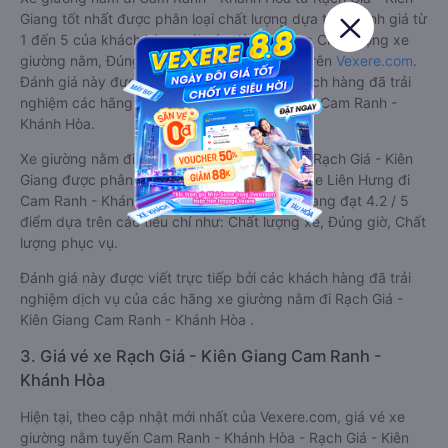
Giang tốt nhất được phân loại chất lượng dựa trên đánh giá từ
1 đến 5 của khách hàng với các tiêu chí như: Chất lượng xe
giường nằm, Đúng giờ, Chất lượng phục vụ trên
Vexere.com
.
Đánh giá này được viết trực tiếp bởi các khách hàng đã trải
nghiệm các hãng Xe Rạch Giá - Kiên Giang đi Cam Ranh -
Khánh Hòa.
Xe giường nằm đi Cam Ranh - Khánh Hòa từ Rạch Giá - Kiên
Giang được phân loại chất lượng tốt nhất là xe Liên Hưng đi
Cam Ranh - Khánh Hòa từ Rạch Giá - Kiên Giang đạt 4.2 / 5
điểm dựa trên các tiêu chí như: Chất lượng xe, Đúng giờ, Chất
lượng phục vụ.
Đánh giá này được viết trực tiếp bởi các khách hàng đã trải
nghiệm dịch vụ của các hãng xe giường nằm đi Rạch Giá -
Kiên Giang Cam Ranh - Khánh Hòa .
3. Giá vé xe Rạch Giá - Kiên Giang Cam Ranh -
Khánh Hòa
Hiện tại, theo cập nhật mới nhất của Vexere.com, giá vé xe
giường nằm tuyến Cam Ranh - Khánh Hòa - Rạch Giá - Kiên