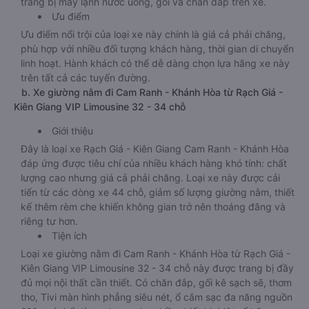
trang bị máy lạnh nước uống, gối và chăn đắp trên xe.
Ưu điểm
Ưu điểm nổi trội của loại xe này chính là giá cả phải chăng,
phù hợp với nhiều đối tượng khách hàng, thời gian di chuyển
linh hoạt. Hành khách có thể dễ dàng chọn lựa hãng xe này
trên tất cả các tuyến đường.
b. Xe giường nằm đi Cam Ranh - Khánh Hòa từ Rạch Giá -
Kiên Giang VIP Limousine 32 - 34 chỗ
Giới thiệu
Đây là loại xe Rạch Giá - Kiên Giang Cam Ranh - Khánh Hòa
đáp ứng được tiêu chí của nhiều khách hàng khó tính: chất
lượng cao nhưng giá cả phải chăng. Loại xe này được cải
tiến từ các dòng xe 44 chỗ, giảm số lượng giường nằm, thiết
kế thêm rèm che khiến không gian trở nên thoáng đãng và
riêng tư hơn.
Tiện ích
Loại xe giường nằm đi Cam Ranh - Khánh Hòa từ Rạch Giá -
Kiên Giang VIP Limousine 32 - 34 chỗ này được trang bị đầy
đủ mọi nội thất cần thiết. Có chăn đắp, gối kê sạch sẽ, thơm
tho, Tivi màn hình phẳng siêu nét, ổ cắm sạc đa năng nguồn