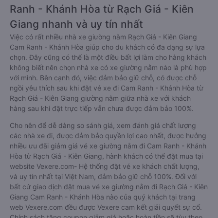
Ranh - Khánh Hòa từ Rạch Giá - Kiên
Giang nhanh và uy tín nhất
Việc có rất nhiều nhà xe giường nằm Rạch Giá - Kiên Giang
Cam Ranh - Khánh Hòa giúp cho du khách có đa dạng sự lựa
chọn. Đây cũng có thể là một điều bất lợi làm cho hàng khách
không biết nên chọn nhà xe có xe giường nằm nào là phù hợp
với mình. Bên cạnh đó, việc đảm bảo giữ chỗ, có được chỗ
ngồi yêu thích sau khi đặt vé xe đi Cam Ranh - Khánh Hòa từ
Rạch Giá - Kiên Giang giường nằm giữa nhà xe với khách
hàng sau khi đặt trực tiếp vẫn chưa được đảm bảo 100%.
Cho nên để dễ dàng so sánh giá, xem đánh giá chất lượng
các nhà xe đi, được đảm bảo quyền lợi cao nhất, được hưởng
nhiều ưu đãi giảm giá vé xe giường nằm đi Cam Ranh - Khánh
Hòa từ Rạch Giá - Kiên Giang, hành khách có thể đặt mua tại
website Vexere.com- Hệ thống đặt vé xe khách chất lượng,
và uy tín nhất tại Việt Nam, đảm bảo giữ chỗ 100%. Đối với
bất cứ giao dịch đặt mua vé xe giường nằm đi Rạch Giá - Kiên
Giang Cam Ranh - Khánh Hòa nào của quý khách tại trang
web Vexere.com đều được Vexere cam kết giải quyết sự cố.
Chính sách tặng coupon giảm giá hoặc hoàn tiền sẽ tùy theo