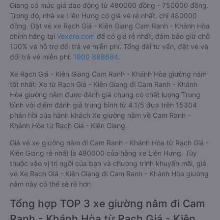
Giang có mức giá dao động từ 480000 đồng - 750000 đồng.
Trong đó, nhà xe Liên Hưng có giá vé rẻ nhất, chỉ 480000
đồng. Đặt vé xe Rạch Giá - Kiên Giang Cam Ranh - Khánh Hòa
chính hãng tại
Vexere.com
để có giá rẻ nhất, đảm bảo giữ chỗ
100% và hỗ trợ đổi trả vé miễn phí. Tổng đài tư vấn, đặt vé và
đổi trả vé miễn phí:
1900 888684
.
Xe Rạch Giá - Kiên Giang Cam Ranh - Khánh Hòa giường nằm
tốt nhất: Xe từ Rạch Giá - Kiên Giang đi Cam Ranh - Khánh
Hòa giường nằm được đánh giá chung có chất lượng Trung
bình với điểm đánh giá trung bình từ 4.1/5 dựa trên 15304
phản hồi của hành khách Xe giường nằm về Cam Ranh -
Khánh Hòa từ Rạch Giá - Kiên Giang.
Giá vé xe giường nằm đi Cam Ranh - Khánh Hòa từ Rạch Giá -
Kiên Giang rẻ nhất là 480000 của hãng xe Liên Hưng. Tùy
thuộc vào vị trí ngồi của bạn và chương trình khuyến mãi, giá
vé Xe Rạch Giá - Kiên Giang đi Cam Ranh - Khánh Hòa giường
nằm này có thể sẽ rẻ hơn
Tổng hợp TOP 3 xe giường nằm đi Cam
Ranh - Khánh Hòa từ Rạch Giá - Kiên