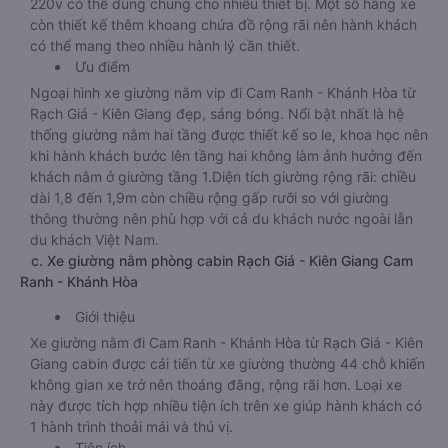
220v có thể dùng chung cho nhiều thiết bị. Một số hãng xe
còn thiết kế thêm khoang chứa đồ rộng rãi nên hành khách
có thể mang theo nhiều hành lý cần thiết.
Ưu điểm
Ngoại hình xe giường nằm vip đi Cam Ranh - Khánh Hòa từ
Rạch Giá - Kiên Giang đẹp, sáng bóng. Nổi bật nhất là hệ
thống giường nằm hai tầng được thiết kế so le, khoa học nên
khi hành khách bước lên tầng hai không làm ảnh hưởng đến
khách nằm ở giường tầng 1.Diện tích giường rộng rãi: chiều
dài 1,8 đến 1,9m còn chiều rộng gấp rưỡi so với giường
thông thường nên phù hợp với cả du khách nước ngoài lẫn
du khách Việt Nam.
c. Xe giường nằm phòng cabin Rạch Giá - Kiên Giang Cam
Ranh - Khánh Hòa
Giới thiệu
Xe giường nằm đi Cam Ranh - Khánh Hòa từ Rạch Giá - Kiên
Giang cabin được cải tiến từ xe giường thường 44 chỗ khiến
không gian xe trở nên thoáng đãng, rộng rãi hơn. Loại xe
này được tích hợp nhiều tiện ích trên xe giúp hành khách có
1 hành trình thoải mái và thú vị.
Tiện ích