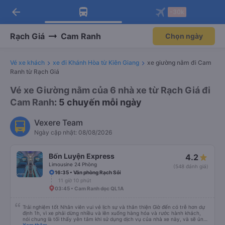
arrow_back
Tải app Vexere ngay!
Tải app Vexere
-30k
Mở app
Mở app
Nhận ưu đãi thành viên độc
-30k/ghế khi đặt vé máy bay qua
quyền
app
Rạch Giá
Cam Ranh
Chọn ngày
Vé xe khách
xe đi Khánh Hòa từ Kiên Giang
xe giường nằm đi Cam
Ranh từ Rạch Giá
Vé xe Giường nằm của 6 nhà xe từ Rạch Giá đi
Cam Ranh
: 5 chuyến mỗi ngày
Vexere Team
Ngày cập nhật: 08/08/2026
Bốn Luyện Express
4.2
Limousine 24 Phòng
(548 đánh giá)
16:35 • Văn phòng Rạch Sỏi
11 giờ 10 phút
03:45 • Cam Ranh dọc QL1A
Trải nghiệm tốt Nhân viên vui vẻ lịch sự và thân thiện Giờ đến có trễ hơn dự
định 1h, vì xe phải dừng nhiều và lên xuống hàng hóa và rước hành khách,
nói chung là tối thấy yên tâm khi sử dụng dịch vụ của nhà xe này, và sẽ ủng