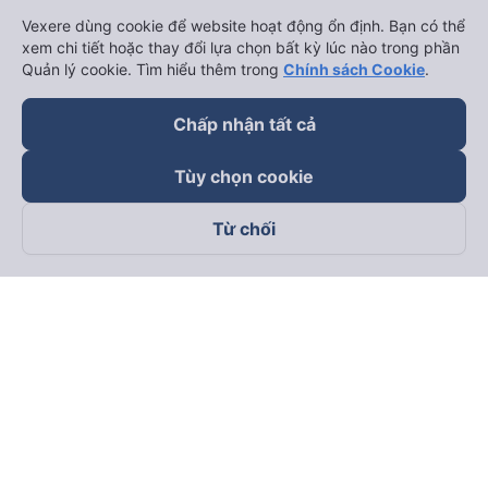
Vexere dùng cookie để website hoạt động ổn định. Bạn có thể
xem chi tiết hoặc thay đổi lựa chọn bất kỳ lúc nào trong phần
Quản lý cookie. Tìm hiểu thêm trong
Chính sách Cookie
.
Chấp nhận tất cả
Tùy chọn cookie
Từ chối
Theo dõi chúng tôi trên
Facebook
Tiktok
Youtube
Công ty TNHH Thương Mại Dịch Vụ Vexere
Địa chỉ đăng ký kinh doanh: 8C Chữ Đồng Tử, Phường Tân
Sơn Nhất, TP. Hồ Chí Minh, Việt Nam
Địa chỉ
:
Lầu 2, toà nhà H3 Circo Hoàng Diệu, 384 Hoàng Diệu,
Phường Khánh Hội, TP Hồ Chí Minh, Việt Nam
Tầng 3, toà nhà 101 Láng Hạ, 101 Láng Hạ, Phường Láng, TP.