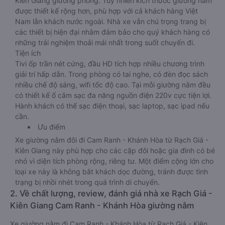
Kiên Giang giường phòng. Tuy nhiên kích thước giường nằm
được thiết kế rộng hơn, phù hợp với cả khách hàng Việt
Nam lẫn khách nước ngoài. Nhà xe vẫn chú trọng trang bị
các thiết bị hiện đại nhằm đảm bảo cho quý khách hàng có
những trải nghiệm thoải mái nhất trong suốt chuyến đi.
Tiện ích
Tivi ốp trần nét cứng, đầu HD tích hợp nhiều chương trình
giải trí hấp dẫn. Trong phòng có tai nghe, có đèn đọc sách
nhiều chế độ sáng, wifi tốc độ cao. Tại mỗi giường nằm đều
có thiết kế ổ cắm sạc đa năng nguồn điện 220v cực tiện lợi.
Hành khách có thể sạc điện thoại, sạc laptop, sạc ipad nếu
cần.
Ưu điểm
Xe giường nằm đôi đi Cam Ranh - Khánh Hòa từ Rạch Giá -
Kiên Giang này phù hợp cho các cặp đôi hoặc gia đình có bé
nhỏ vì diện tích phòng rộng, riêng tư. Một điểm cộng lớn cho
loại xe này là không bắt khách dọc đường, tránh được tình
trạng bị nhồi nhét trong quá trình di chuyển.
2. Về chất lượng, review, đánh giá nhà xe Rạch Giá -
Kiên Giang Cam Ranh - Khánh Hòa giường nằm
Xe giường nằm đi Cam Ranh - Khánh Hòa từ Rạch Giá - Kiên