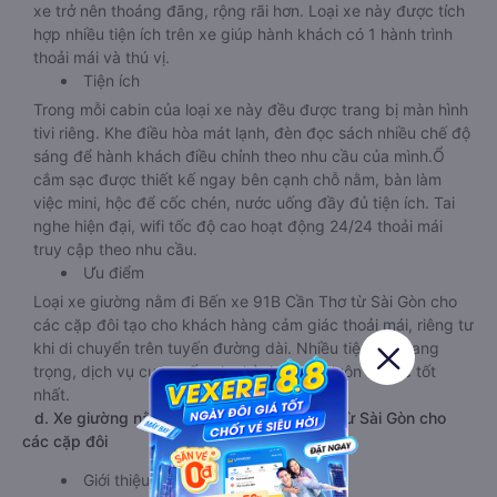
xe trở nên thoáng đãng, rộng rãi hơn. Loại xe này được tích
hợp nhiều tiện ích trên xe giúp hành khách có 1 hành trình
thoải mái và thú vị.
Tiện ích
Trong mỗi cabin của loại xe này đều được trang bị màn hình
tivi riêng. Khe điều hòa mát lạnh, đèn đọc sách nhiều chế độ
sáng để hành khách điều chỉnh theo nhu cầu của mình.Ổ
cắm sạc được thiết kế ngay bên cạnh chỗ nằm, bàn làm
việc mini, hộc để cốc chén, nước uống đầy đủ tiện ích. Tai
nghe hiện đại, wifi tốc độ cao hoạt động 24/24 thoải mái
truy cập theo nhu cầu.
Ưu điểm
Loại xe giường nằm đi Bến xe 91B Cần Thơ từ Sài Gòn cho
các cặp đôi tạo cho khách hàng cảm giác thoải mái, riêng tư
khi di chuyển trên tuyến đường dài. Nhiều tiện ích, sang
trọng, dịch vụ cung cấp cho hành khách luôn ở mức tốt
nhất.
d. Xe giường nằm đi Bến xe 91B Cần Thơ từ Sài Gòn cho
các cặp đôi
Giới thiệu