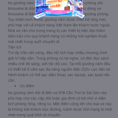
Xe giường nằm Sài Gòn Bến xe 91B Cần Thơ phòng đôi
limousine là dòng xe có thiết kế tương tự như dòng xe
limousine đi Bến xe 91B Cần Thơ từ Sài Gòn giường phòng.
Tuy nhiên kích thước giường nằm được thiết kế rộng hơn,
phù hợp với cả khách hàng Việt Nam lẫn khách nước ngoài.
Nhà xe vẫn chú trọng trang bị các thiết bị hiện đại nhằm
đảm bảo cho quý khách hàng có những trải nghiệm thoải
mái nhất trong suốt chuyến đi.
Tiện ích
Tivi ốp trần nét cứng, đầu HD tích hợp nhiều chương trình
giải trí hấp dẫn. Trong phòng có tai nghe, có đèn đọc sách
nhiều chế độ sáng, wifi tốc độ cao. Tại mỗi giường nằm đều
có thiết kế ổ cắm sạc đa năng nguồn điện 220v cực tiện lợi.
Hành khách có thể sạc điện thoại, sạc laptop, sạc ipad nếu
cần.
Ưu điểm
Xe giường nằm đôi đi Bến xe 91B Cần Thơ từ Sài Gòn này
phù hợp cho các cặp đôi hoặc gia đình có bé nhỏ vì diện
tích phòng rộng, riêng tư. Một điểm cộng lớn cho loại xe này
là không bắt khách dọc đường, tránh được tình trạng bị nhồi
nhét trong quá trình di chuyển.