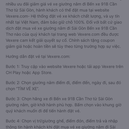
nhiều ưu đãi giảm giá vé xe giường nằm đi Bến xe 91B Cần
Thơ từ Sài Gòn, hành khách có thể đặt mua tại website
Vexere.com- Hệ thống đặt vé xe khách chất lượng, và uy tín
nhất tại Việt Nam, đảm bảo giữ chỗ 100%. Đối với bất cứ giao
dịch đặt mua vé xe giường nằm đi Sài Gòn Bến xe 91B Cần
Thơ nào của quý khách tại trang web Vexere.com đều được
Vexere cam kết giải quyết sự cố. Chính sách tặng coupon
giảm giá hoặc hoàn tiền sẽ tùy theo từng trường hợp sự việc.
Hướng dẫn đặt vé tại Vexere.com:
Bước 1: Truy cập vào website Vexere hoặc tải app Vexere trên
CH Play hoặc App Store.
Bước 2: Chọn giường nằm điểm đi, điểm đến, ngày đi, sau đó
chọn “TÌM VÉ XE”.
Bước 3: Chọn hãng xe đi Bến xe 91B Cần Thơ từ Sài Gòn
giường nằm, giờ khởi hành phù hợp. Bấm chọn vào khung giờ
quý khách muốn đi để tiến hành đặt vé.
Bước 4: Chọn vị trí/giường ghế, điểm đón, điểm trả và nhập
thông tin hành khách khi đặt mua vé xe giường nằm đi Sài