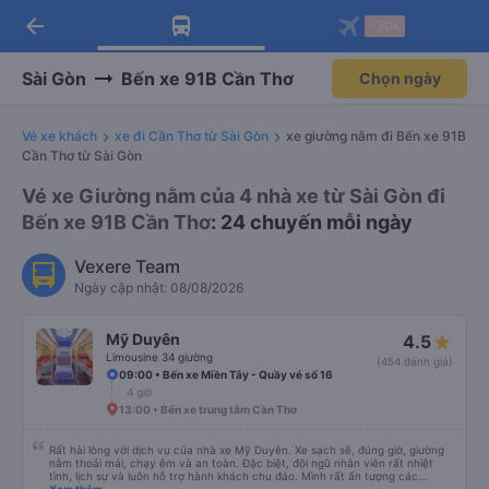
arrow_back
Tải app Vexere ngay!
Tải app Vexere
-30k
Mở app
Mở app
Nhận ưu đãi thành viên độc
-30k/ghế khi đặt vé máy bay qua
quyền
app
Sài Gòn
Bến xe 91B Cần Thơ
Chọn ngày
Vé xe khách
xe đi Cần Thơ từ Sài Gòn
xe giường nằm đi Bến xe 91B
Cần Thơ từ Sài Gòn
Vé xe Giường nằm của 4 nhà xe từ Sài Gòn đi
Bến xe 91B Cần Thơ
: 24 chuyến mỗi ngày
Vexere Team
Ngày cập nhật: 08/08/2026
Mỹ Duyên
4.5
Limousine 34 giường
(454 đánh giá)
09:00 • Bến xe Miền Tây - Quầy vé số 16
4 giờ
13:00 • Bến xe trung tâm Cần Thơ
Rất hài lòng với dịch vụ của nhà xe Mỹ Duyên. Xe sạch sẽ, đúng giờ, giường
nằm thoải mái, chạy êm và an toàn. Đặc biệt, đội ngũ nhân viên rất nhiệt
tình, lịch sự và luôn hỗ trợ hành khách chu đáo. Mình rất ấn tượng các