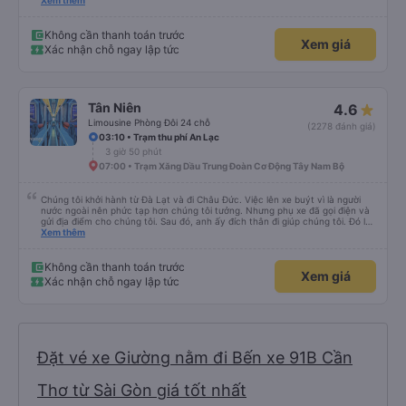
anh/chị nhân viên trung chuyển ở Mỹ Luông. Mọi người rất thân thiện, đón
Xem thêm
trả đúng nơi, hỗ trợ hành lý tận tình và luôn vui vẻ với khách. Nhân viên tại
nhà xe Mỹ Luông cũng rất nhiệt tình, chu đáo, hướng dẫn rõ ràng và tạo
cảm giác rất yên tâm khi di chuyển. Chắc chắn sẽ tiếp tục lựa chọn nhà xe
Không cần thanh toán trước
Xem giá
Mỹ Duyên trong những chuyến đi sắp tới. Cảm ơn nhà xe và đội ngũ nhân
Xác nhận chỗ ngay lập tức
viên đã mang đến một chuyến đi thật thoải mái!
Tân Niên
4.6
Limousine Phòng Đôi 24 chỗ
(2278 đánh giá)
03:10 • Trạm thu phí An Lạc
3 giờ 50 phút
07:00 • Trạm Xăng Dầu Trung Đoàn Cơ Động Tây Nam Bộ
Chúng tôi khởi hành từ Đà Lạt và đi Châu Đức. Việc lên xe buýt vì là người
nước ngoài nên phức tạp hơn chúng tôi tưởng. Nhưng phụ xe đã gọi điện và
gửi địa điểm cho chúng tôi. Sau đó, anh ấy đích thân đi giúp chúng tôi. Đó là
lần đầu tiên đi xe giường nằm với hai đứa trẻ nhỏ khá thú vị. Chúng tôi không
Xem thêm
chắc chắn khi nào xe sẽ dừng lại để nghỉ hoặc ăn uống. Tôi rất ngạc nhiên
khi xe dừng lại lúc nửa đêm ở Cần Thơ và mọi người xuống xe ăn. Khi đến
điểm dừng, họ đánh thức chúng tôi dậy và đảm bảo chúng tôi đã sẵn sàng.
Không cần thanh toán trước
Xem giá
Nhìn chung, đó là một trải nghiệm tốt. Mỗi giường đều có gối và chăn, và đủ
Xác nhận chỗ ngay lập tức
chỗ cho 1 người lớn và 1 trẻ em nằm thoải mái.
Đặt vé xe Giường nằm đi Bến xe 91B Cần
Thơ từ Sài Gòn giá tốt nhất