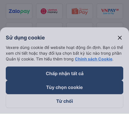
close
Sử dụng cookie
Vexere dùng cookie để website hoạt động ổn định. Bạn có thể
xem chi tiết hoặc thay đổi lựa chọn bất kỳ lúc nào trong phần
Quản lý cookie. Tìm hiểu thêm trong
Chính sách Cookie
.
Chấp nhận tất cả
Tùy chọn cookie
Từ chối
Theo dõi chúng tôi trên
Facebook
Tiktok
Youtube