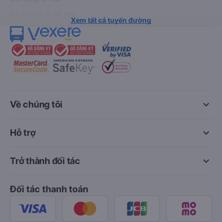
Hải Phòng đi Hà Nội
Xem tất cả tuyến đường
keyboard_arrow_down
Về chúng tôi
keyboard_arrow_down
Hỗ trợ
keyboard_arrow_down
Trở thành đối tác
Đối tác thanh toán