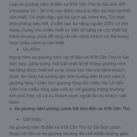
Loại xe giường nằm đi Bến xe 91B Cần Thơ từ Sài Gòn VIP
Limousine 32 - 34 chỗ này được trang bị đầy đủ mọi nội thất
cần thiết. Có chăn đắp, gối kê sạch sẽ, thơm tho, Tivi màn
hình phẳng siêu nét, ổ cắm sạc đa năng nguồn 220v có thể
dùng chung cho nhiều thiết bị. Một số hãng xe còn thiết kế
thêm khoang chứa đồ rộng rãi nên hành khách có thể mang
theo nhiều hành lý cần thiết.
Ưu điểm
Ngoại hình xe giường nằm vip đi Bến xe 91B Cần Thơ từ Sài
Gòn đẹp, sáng bóng. Nổi bật nhất là hệ thống giường nằm
hai tầng được thiết kế so le, khoa học nên khi hành khách
bước lên tầng hai không làm ảnh hưởng đến khách nằm ở
giường tầng 1.Diện tích giường rộng rãi: chiều dài 1,8 đến
1,9m còn chiều rộng gấp rưỡi so với giường thông thường
nên phù hợp với cả du khách nước ngoài lẫn du khách Việt
Nam.
c. Xe giường nằm phòng cabin Sài Gòn Bến xe 91B Cần Thơ
Giới thiệu
Xe giường nằm đi Bến xe 91B Cần Thơ từ Sài Gòn cabin
được cải tiến từ xe giường thường 44 chỗ khiến không gian