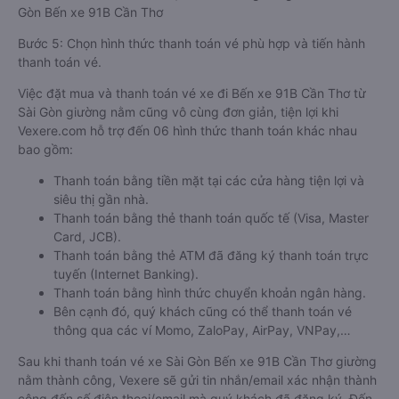
Gòn Bến xe 91B Cần Thơ
Bước 5: Chọn hình thức thanh toán vé phù hợp và tiến hành
thanh toán vé.
Việc đặt mua và thanh toán vé xe đi Bến xe 91B Cần Thơ từ
Sài Gòn giường nằm cũng vô cùng đơn giản, tiện lợi khi
Vexere.com hỗ trợ đến 06 hình thức thanh toán khác nhau
bao gồm:
Thanh toán bằng tiền mặt tại các cửa hàng tiện lợi và
siêu thị gần nhà.
Thanh toán bằng thẻ thanh toán quốc tế (Visa, Master
Card, JCB).
Thanh toán bằng thẻ ATM đã đăng ký thanh toán trực
tuyến (Internet Banking).
Thanh toán bằng hình thức chuyển khoản ngân hàng.
Bên cạnh đó, quý khách cũng có thể thanh toán vé
thông qua các ví Momo, ZaloPay, AirPay, VNPay,…
Sau khi thanh toán vé xe Sài Gòn Bến xe 91B Cần Thơ giường
nằm thành công, Vexere sẽ gửi tin nhắn/email xác nhận thành
công đến số điện thoại/email mà quý khách đã đăng ký. Đến