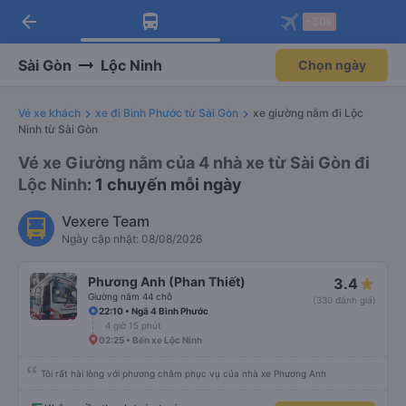
arrow_back
Tải app Vexere ngay!
Tải app Vexere
-30k
Mở app
Mở app
Nhận ưu đãi thành viên độc
-30k/ghế khi đặt vé máy bay qua
quyền
app
Sài Gòn
Lộc Ninh
Chọn ngày
Vé xe khách
xe đi Bình Phước từ Sài Gòn
xe giường nằm đi Lộc
Ninh từ Sài Gòn
Vé xe Giường nằm của 4 nhà xe từ Sài Gòn đi
Lộc Ninh
: 1 chuyến mỗi ngày
Vexere Team
Ngày cập nhật: 08/08/2026
Phương Anh (Phan Thiết)
3.4
Giường nằm 44 chỗ
(330 đánh giá)
22:10 • Ngã 4 Bình Phước
4 giờ 15 phút
02:25 • Bến xe Lộc Ninh
Tôi rất hài lòng với phương châm phục vụ của nhà xe Phương Anh