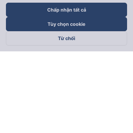
Chấp nhận tất cả
Tùy chọn cookie
Từ chối
Theo dõi chúng tôi trên
Facebook
Tiktok
Youtube
Công ty TNHH Thương Mại Dịch Vụ Vexere
Địa chỉ đăng ký kinh doanh: 8C Chữ Đồng Tử, Phường Tân
Sơn Nhất, TP. Hồ Chí Minh, Việt Nam
Địa chỉ
:
Lầu 2, toà nhà H3 Circo Hoàng Diệu, 384 Hoàng Diệu,
Phường Khánh Hội, TP Hồ Chí Minh, Việt Nam
Tầng 3, toà nhà 101 Láng Hạ, 101 Láng Hạ, Phường Láng, TP.
Hà Nội, Việt Nam
Giấy chứng nhận ĐKKD số 0315133726 do Sở KH và ĐT TP.
Hồ Chí Minh cấp lần đầu ngày 27/6/2018