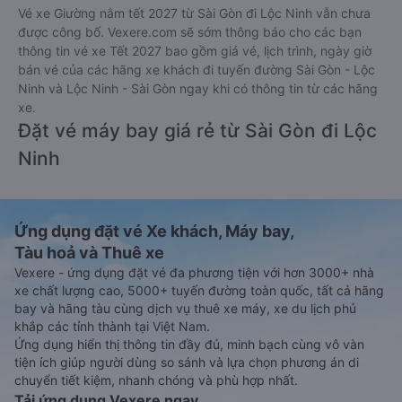
Vé xe Giường nằm tết 2027 từ Sài Gòn đi Lộc Ninh vẫn chưa
được công bố. Vexere.com sẽ sớm thông báo cho các bạn
thông tin vé xe Tết 2027 bao gồm giá vé, lịch trình, ngày giờ
bán vé của các hãng xe khách đi tuyến đường Sài Gòn - Lộc
Ninh và Lộc Ninh - Sài Gòn ngay khi có thông tin từ các hãng
xe.
Đặt vé máy bay giá rẻ từ Sài Gòn đi Lộc
Ninh
Ứng dụng đặt vé Xe khách, Máy bay,
Tàu hoả và Thuê xe
Vexere - ứng dụng đặt vé đa phương tiện với hơn 3000+ nhà
xe chất lượng cao, 5000+ tuyến đường toàn quốc, tất cả hãng
bay và hãng tàu cùng dịch vụ thuê xe máy, xe du lịch phủ
khắp các tỉnh thành tại Việt Nam.
Ứng dụng hiển thị thông tin đầy đủ, minh bạch cùng vô vàn
tiện ích giúp người dùng so sánh và lựa chọn phương án di
chuyển tiết kiệm, nhanh chóng và phù hợp nhất.
Tải ứng dụng Vexere ngay