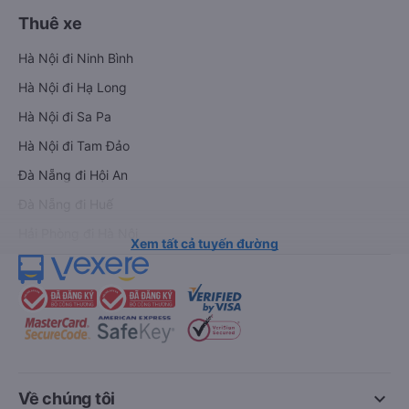
Thuê xe
Hà Nội đi Ninh Bình
Hà Nội đi Hạ Long
Hà Nội đi Sa Pa
Hà Nội đi Tam Đảo
Đà Nẵng đi Hội An
Đà Nẵng đi Huế
Hải Phòng đi Hà Nội
Xem tất cả tuyến đường
keyboard_arrow_down
Về chúng tôi