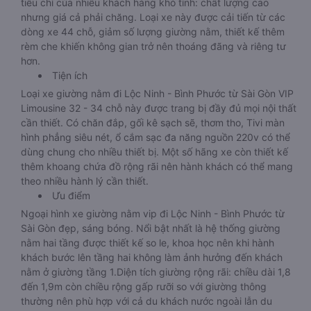
tiêu chí của nhiều khách hàng khó tính: chất lượng cao
nhưng giá cả phải chăng. Loại xe này được cải tiến từ các
dòng xe 44 chỗ, giảm số lượng giường nằm, thiết kế thêm
rèm che khiến không gian trở nên thoáng đãng và riêng tư
hơn.
Tiện ích
Loại xe giường nằm đi Lộc Ninh - Bình Phước từ Sài Gòn VIP
Limousine 32 - 34 chỗ này được trang bị đầy đủ mọi nội thất
cần thiết. Có chăn đắp, gối kê sạch sẽ, thơm tho, Tivi màn
hình phẳng siêu nét, ổ cắm sạc đa năng nguồn 220v có thể
dùng chung cho nhiều thiết bị. Một số hãng xe còn thiết kế
thêm khoang chứa đồ rộng rãi nên hành khách có thể mang
theo nhiều hành lý cần thiết.
Ưu điểm
Ngoại hình xe giường nằm vip đi Lộc Ninh - Bình Phước từ
Sài Gòn đẹp, sáng bóng. Nổi bật nhất là hệ thống giường
nằm hai tầng được thiết kế so le, khoa học nên khi hành
khách bước lên tầng hai không làm ảnh hưởng đến khách
nằm ở giường tầng 1.Diện tích giường rộng rãi: chiều dài 1,8
đến 1,9m còn chiều rộng gấp rưỡi so với giường thông
thường nên phù hợp với cả du khách nước ngoài lẫn du