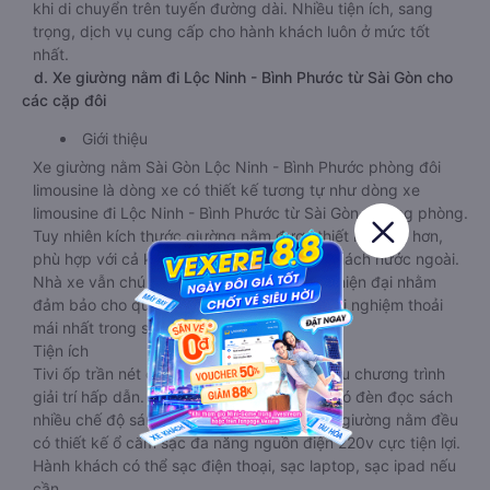
khi di chuyển trên tuyến đường dài. Nhiều tiện ích, sang
trọng, dịch vụ cung cấp cho hành khách luôn ở mức tốt
nhất.
d. Xe giường nằm đi Lộc Ninh - Bình Phước từ Sài Gòn cho
các cặp đôi
Giới thiệu
Xe giường nằm Sài Gòn Lộc Ninh - Bình Phước phòng đôi
limousine là dòng xe có thiết kế tương tự như dòng xe
limousine đi Lộc Ninh - Bình Phước từ Sài Gòn giường phòng.
Tuy nhiên kích thước giường nằm được thiết kế rộng hơn,
phù hợp với cả khách hàng Việt Nam lẫn khách nước ngoài.
Nhà xe vẫn chú trọng trang bị các thiết bị hiện đại nhằm
đảm bảo cho quý khách hàng có những trải nghiệm thoải
mái nhất trong suốt chuyến đi.
Tiện ích
Tivi ốp trần nét cứng, đầu HD tích hợp nhiều chương trình
giải trí hấp dẫn. Trong phòng có tai nghe, có đèn đọc sách
nhiều chế độ sáng, wifi tốc độ cao. Tại mỗi giường nằm đều
có thiết kế ổ cắm sạc đa năng nguồn điện 220v cực tiện lợi.
Hành khách có thể sạc điện thoại, sạc laptop, sạc ipad nếu
cần.