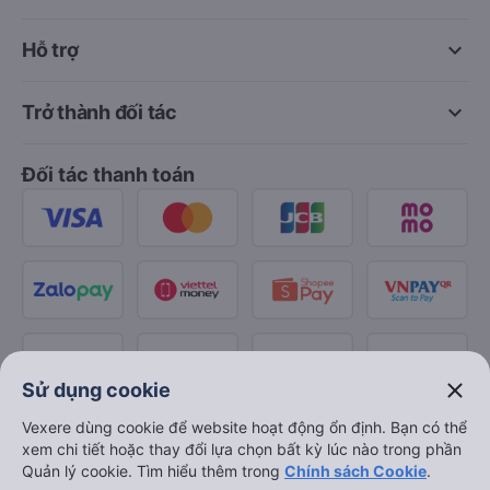
keyboard_arrow_down
Hỗ trợ
keyboard_arrow_down
Trở thành đối tác
Đối tác thanh toán
close
Sử dụng cookie
Vexere dùng cookie để website hoạt động ổn định. Bạn có thể
xem chi tiết hoặc thay đổi lựa chọn bất kỳ lúc nào trong phần
Quản lý cookie. Tìm hiểu thêm trong
Chính sách Cookie
.