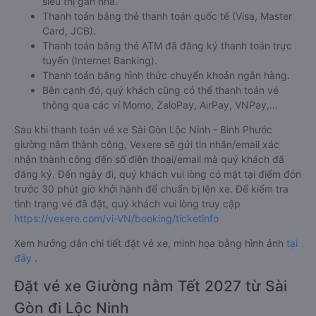
siêu thị gần nhà.
Thanh toán bằng thẻ thanh toán quốc tế (Visa, Master
Card, JCB).
Thanh toán bằng thẻ ATM đã đăng ký thanh toán trực
tuyến (Internet Banking).
Thanh toán bằng hình thức chuyển khoản ngân hàng.
Bên cạnh đó, quý khách cũng có thể thanh toán vé
thông qua các ví Momo, ZaloPay, AirPay, VNPay,…
Sau khi thanh toán vé xe Sài Gòn Lộc Ninh - Bình Phước
giường nằm thành công, Vexere sẽ gửi tin nhắn/email xác
nhận thành công đến số điện thoại/email mà quý khách đã
đăng ký. Đến ngày đi, quý khách vui lòng có mặt tại điểm đón
trước 30 phút giờ khởi hành để chuẩn bị lên xe. Để kiểm tra
tình trạng vé đã đặt, quý khách vui lòng truy cập
https://vexere.com/vi-VN/booking/ticketinfo
Xem hướng dẫn chi tiết đặt vé xe, minh họa bằng hình ảnh
tại
đây
.
Đặt vé xe Giường nằm Tết 2027 từ Sài
Gòn đi Lộc Ninh