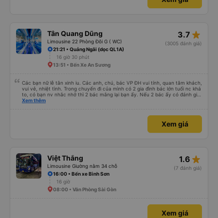
star_rate
Tân Quang Dũng
3.7
Limousine 22 Phòng Đôi G ( WC)
(3005 đánh giá)
21:21 • Quảng Ngãi (dọc QL1A)
16 giờ 30 phút
13:51 • Bến Xe An Sương
Các bạn nữ lễ tân xinh iu. Các anh, chú, bác VP ĐH vui tính, quan tâm khách,
vui vẻ, nhiệt tình. Trong chuyến đi của mình có 2 gia đình bác lớn tuổi nc khá
to, có bạn nv nhắc nhở thì 2 bác mắng lại bạn ấy. Nếu 2 bác ấy có đánh giá
xấu thì mình ngược lại nha. Bạn ấy nhắc nhở rất đúng. 2 bác nói rất to. To
Xem thêm
đến lỗi mình ngủ còn mơ được câu chuyện các bác nói với nhau xuất hiện
trong giấc mơ của mình luôn. Nên nếu bạn ấy bị phản ánh thì đừng trừ lương
bạn ấy nha. Nếu bạn ấy bị trừ thì bảo bạn ấy liên hệ sđt của mình, mình hỗ
Xem giá
trợ ạ. Số mình đuôi 666, chuyến ĐH-NT ngày 16/1. À các bạn nữ lễ tân xinh
iu còn đổi cho mình phòng đơn sang đôi xong còn note là (một mình) yêu
luôn. Nhưng phòng đôi mà nằm một thì mỗi lần xe rẽ 1 cái là ✈️ Ít đi xe khách
nhưng đủ để đánh giá 10/10.
star_rate
Việt Thắng
1.6
Limousine Giường nằm 34 chỗ
(7 đánh giá)
16:00 • Bến xe Bình Sơn
16 giờ
08:00 • Văn Phòng Sài Gòn
Xem giá