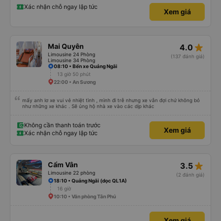
Xác nhận chỗ ngay lập tức
Xem giá
star_rate
Mai Quyên
4.0
Limousine 24 Phòng
(137 đánh giá)
Limousine 34 Phòng
08:10 • Bến xe Quảng Ngãi
13 giờ 50 phút
22:00 • An Sương
mấy anh lơ xe vui vẻ nhiệt tình , mình đi trễ nhưng xe vẫn đợi chứ không bỏ
như những xe khác . Sẽ ủng hộ nhà xe vào các dịp khác
Không cần thanh toán trước
Xem giá
Xác nhận chỗ ngay lập tức
star_rate
Cẩm Vân
3.5
Limousine 22 phòng
(2 đánh giá)
18:10 • Quảng Ngãi (dọc QL1A)
16 giờ
10:10 • Văn phòng Tân Phú
Xem giá