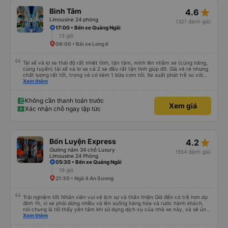
star_rate
Bình Tâm
4.6
Limousine 24 phòng
(321 đánh giá)
17:00 • Bến xe Quảng Ngãi
13 giờ
06:00 • Bãi xe Long K
Tài xế và lơ xe thái độ rất nhiệt tình, tận tâm, mình lên nhầm xe (cùng hãng,
cùng tuyến) tài xế và lơ xe cả 2 xe đều rất tận tình giúp đỡ. Giá vé rẻ nhưng
chất lượng rất tốt, trong vé có kèm 1 bữa cơm tối. Xe xuất phát trễ so với
trên app 45p, nhưng do bão nên trời mưa rất to, có thể thông cảm được.
Xem thêm
99/10
Không cần thanh toán trước
Xem giá
Xác nhận chỗ ngay lập tức
star_rate
Bốn Luyện Express
4.2
Giường nằm 34 chỗ Luxury
(554 đánh giá)
Limousine 24 Phòng
05:30 • Bến xe Quảng Ngãi
16 giờ
21:30 • Ngã 4 An Sương
Trải nghiệm tốt Nhân viên vui vẻ lịch sự và thân thiện Giờ đến có trễ hơn dự
định 1h, vì xe phải dừng nhiều và lên xuống hàng hóa và rước hành khách,
nói chung là tối thấy yên tâm khi sử dụng dịch vụ của nhà xe này, và sẽ ủng
hộ và giới thiệu cho người thân sử dụng dịch vụ của nhà xe này
Xem thêm