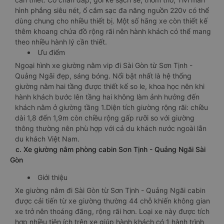
hình phẳng siêu nét, ổ cắm sạc đa năng nguồn 220v có thể
dùng chung cho nhiều thiết bị. Một số hãng xe còn thiết kế
thêm khoang chứa đồ rộng rãi nên hành khách có thể mang
theo nhiều hành lý cần thiết.
Ưu điểm
Ngoại hình xe giường nằm vip đi Sài Gòn từ Sơn Tịnh -
Quảng Ngãi đẹp, sáng bóng. Nổi bật nhất là hệ thống
giường nằm hai tầng được thiết kế so le, khoa học nên khi
hành khách bước lên tầng hai không làm ảnh hưởng đến
khách nằm ở giường tầng 1.Diện tích giường rộng rãi: chiều
dài 1,8 đến 1,9m còn chiều rộng gấp rưỡi so với giường
thông thường nên phù hợp với cả du khách nước ngoài lẫn
du khách Việt Nam.
c. Xe giường nằm phòng cabin Sơn Tịnh - Quảng Ngãi Sài
Gòn
Giới thiệu
Xe giường nằm đi Sài Gòn từ Sơn Tịnh - Quảng Ngãi cabin
được cải tiến từ xe giường thường 44 chỗ khiến không gian
xe trở nên thoáng đãng, rộng rãi hơn. Loại xe này được tích
hợp nhiều tiện ích trên xe giúp hành khách có 1 hành trình