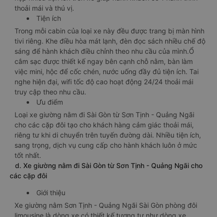
thoải mái và thú vị.
Tiện ích
Trong mỗi cabin của loại xe này đều được trang bị màn hình
tivi riêng. Khe điều hòa mát lạnh, đèn đọc sách nhiều chế độ
sáng để hành khách điều chỉnh theo nhu cầu của mình.Ổ
cắm sạc được thiết kế ngay bên cạnh chỗ nằm, bàn làm
việc mini, hộc để cốc chén, nước uống đầy đủ tiện ích. Tai
nghe hiện đại, wifi tốc độ cao hoạt động 24/24 thoải mái
truy cập theo nhu cầu.
Ưu điểm
Loại xe giường nằm đi Sài Gòn từ Sơn Tịnh - Quảng Ngãi
cho các cặp đôi tạo cho khách hàng cảm giác thoải mái,
riêng tư khi di chuyển trên tuyến đường dài. Nhiều tiện ích,
sang trọng, dịch vụ cung cấp cho hành khách luôn ở mức
tốt nhất.
d. Xe giường nằm đi Sài Gòn từ Sơn Tịnh - Quảng Ngãi cho
các cặp đôi
Giới thiệu
Xe giường nằm Sơn Tịnh - Quảng Ngãi Sài Gòn phòng đôi
limousine là dòng xe có thiết kế tương tự như dòng xe