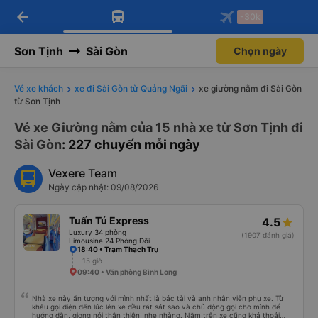
arrow_back
Tải app Vexere ngay!
Tải app Vexere
-30k
Mở app
Mở app
Nhận ưu đãi thành viên độc
-30k/ghế khi đặt vé máy bay qua
quyền
app
Sơn Tịnh
Sài Gòn
Chọn ngày
Vé xe khách
xe đi Sài Gòn từ Quảng Ngãi
xe giường nằm đi Sài Gòn
từ Sơn Tịnh
Vé xe Giường nằm của 15 nhà xe từ Sơn Tịnh đi
Sài Gòn
: 227 chuyến mỗi ngày
Vexere Team
Ngày cập nhật: 09/08/2026
Tuấn Tú Express
4.5
Luxury 34 phòng
(1907 đánh giá)
Limousine 24 Phòng Đôi
18:40 • Trạm Thạch Trụ
15 giờ
09:40 • Văn phòng Bình Long
Nhà xe này ấn tượng với mình nhất là bác tài và anh nhân viên phụ xe. Từ
khâu gọi điện đến lúc lên xe đều rát sát sao và chủ động gọi cho mình để
hướng dẫn, giọng nói thân thiện, nhẹ nhàng. Nằm trên xe cũng khá thoải