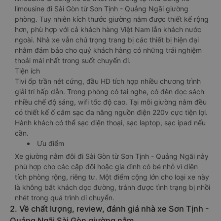
limousine đi Sài Gòn từ Sơn Tịnh - Quảng Ngãi giường
phòng. Tuy nhiên kích thước giường nằm được thiết kế rộng
hơn, phù hợp với cả khách hàng Việt Nam lẫn khách nước
ngoài. Nhà xe vẫn chú trọng trang bị các thiết bị hiện đại
nhằm đảm bảo cho quý khách hàng có những trải nghiệm
thoải mái nhất trong suốt chuyến đi.
Tiện ích
Tivi ốp trần nét cứng, đầu HD tích hợp nhiều chương trình
giải trí hấp dẫn. Trong phòng có tai nghe, có đèn đọc sách
nhiều chế độ sáng, wifi tốc độ cao. Tại mỗi giường nằm đều
có thiết kế ổ cắm sạc đa năng nguồn điện 220v cực tiện lợi.
Hành khách có thể sạc điện thoại, sạc laptop, sạc ipad nếu
cần.
Ưu điểm
Xe giường nằm đôi đi Sài Gòn từ Sơn Tịnh - Quảng Ngãi này
phù hợp cho các cặp đôi hoặc gia đình có bé nhỏ vì diện
tích phòng rộng, riêng tư. Một điểm cộng lớn cho loại xe này
là không bắt khách dọc đường, tránh được tình trạng bị nhồi
nhét trong quá trình di chuyển.
2. Về chất lượng, review, đánh giá nhà xe Sơn Tịnh -
Quảng Ngãi Sài Gòn giường nằm