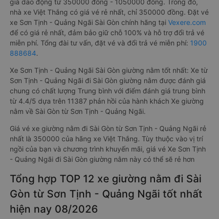
giá dao động từ 350000 đồng - 1050000 đồng. Trong đó,
nhà xe Việt Thắng có giá vé rẻ nhất, chỉ 350000 đồng. Đặt vé
xe Sơn Tịnh - Quảng Ngãi Sài Gòn chính hãng tại
Vexere.com
để có giá rẻ nhất, đảm bảo giữ chỗ 100% và hỗ trợ đổi trả vé
miễn phí. Tổng đài tư vấn, đặt vé và đổi trả vé miễn phí:
1900
888684
.
Xe Sơn Tịnh - Quảng Ngãi Sài Gòn giường nằm tốt nhất: Xe từ
Sơn Tịnh - Quảng Ngãi đi Sài Gòn giường nằm được đánh giá
chung có chất lượng Trung bình với điểm đánh giá trung bình
từ 4.4/5 dựa trên 11387 phản hồi của hành khách Xe giường
nằm về Sài Gòn từ Sơn Tịnh - Quảng Ngãi.
Giá vé xe giường nằm đi Sài Gòn từ Sơn Tịnh - Quảng Ngãi rẻ
nhất là 350000 của hãng xe Việt Thắng. Tùy thuộc vào vị trí
ngồi của bạn và chương trình khuyến mãi, giá vé Xe Sơn Tịnh
- Quảng Ngãi đi Sài Gòn giường nằm này có thể sẽ rẻ hơn
Tổng hợp TOP 12 xe giường nằm đi Sài
Gòn từ Sơn Tịnh - Quảng Ngãi tốt nhất
hiện nay 08/2026