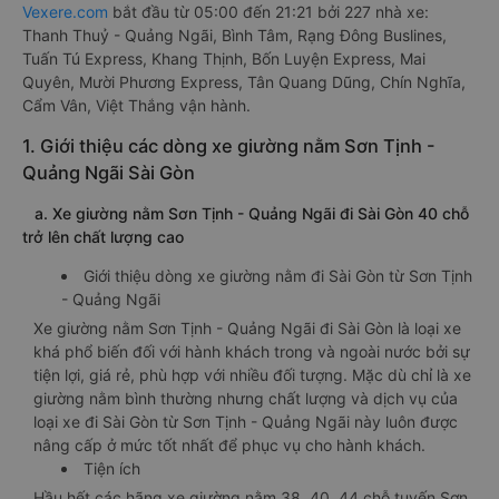
Vexere.com
bắt đầu từ 05:00 đến 21:21 bởi 227 nhà xe:
Thanh Thuỷ - Quảng Ngãi, Bình Tâm, Rạng Đông Buslines,
Tuấn Tú Express, Khang Thịnh, Bốn Luyện Express, Mai
Quyên, Mười Phương Express, Tân Quang Dũng, Chín Nghĩa,
Cẩm Vân, Việt Thắng vận hành.
1. Giới thiệu các dòng xe giường nằm Sơn Tịnh -
Quảng Ngãi Sài Gòn
a. Xe giường nằm Sơn Tịnh - Quảng Ngãi đi Sài Gòn 40 chỗ
trở lên chất lượng cao
Giới thiệu dòng xe giường nằm đi Sài Gòn từ Sơn Tịnh
- Quảng Ngãi
Xe giường nằm Sơn Tịnh - Quảng Ngãi đi Sài Gòn là loại xe
khá phổ biến đối với hành khách trong và ngoài nước bởi sự
tiện lợi, giá rẻ, phù hợp với nhiều đối tượng. Mặc dù chỉ là xe
giường nằm bình thường nhưng chất lượng và dịch vụ của
loại xe đi Sài Gòn từ Sơn Tịnh - Quảng Ngãi này luôn được
nâng cấp ở mức tốt nhất để phục vụ cho hành khách.
Tiện ích
Hầu hết các hãng xe giường nằm 38, 40, 44 chỗ tuyến Sơn