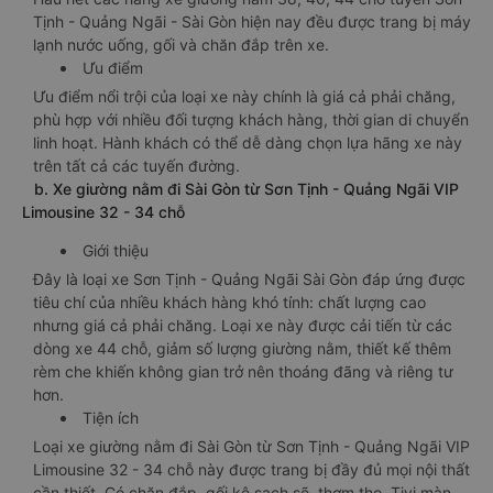
Tịnh - Quảng Ngãi - Sài Gòn hiện nay đều được trang bị máy
lạnh nước uống, gối và chăn đắp trên xe.
Ưu điểm
Ưu điểm nổi trội của loại xe này chính là giá cả phải chăng,
phù hợp với nhiều đối tượng khách hàng, thời gian di chuyển
linh hoạt. Hành khách có thể dễ dàng chọn lựa hãng xe này
trên tất cả các tuyến đường.
b. Xe giường nằm đi Sài Gòn từ Sơn Tịnh - Quảng Ngãi VIP
Limousine 32 - 34 chỗ
Giới thiệu
Đây là loại xe Sơn Tịnh - Quảng Ngãi Sài Gòn đáp ứng được
tiêu chí của nhiều khách hàng khó tính: chất lượng cao
nhưng giá cả phải chăng. Loại xe này được cải tiến từ các
dòng xe 44 chỗ, giảm số lượng giường nằm, thiết kế thêm
rèm che khiến không gian trở nên thoáng đãng và riêng tư
hơn.
Tiện ích
Loại xe giường nằm đi Sài Gòn từ Sơn Tịnh - Quảng Ngãi VIP
Limousine 32 - 34 chỗ này được trang bị đầy đủ mọi nội thất
cần thiết. Có chăn đắp, gối kê sạch sẽ, thơm tho, Tivi màn