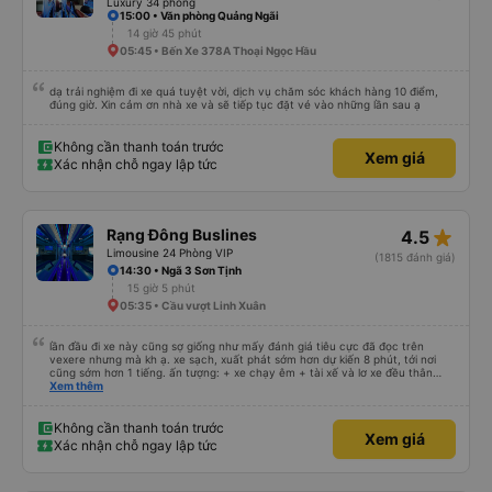
Luxury 34 phòng
15:00 • Văn phòng Quảng Ngãi
14 giờ 45 phút
05:45 • Bến Xe 378A Thoại Ngọc Hầu
dạ trải nghiệm đi xe quá tuyệt vời, dịch vụ chăm sóc khách hàng 10 điểm,
đúng giờ. Xin cảm ơn nhà xe và sẽ tiếp tục đặt vé vào những lần sau ạ
Không cần thanh toán trước
Xem giá
Xác nhận chỗ ngay lập tức
star_rate
Rạng Đông Buslines
4.5
Limousine 24 Phòng VIP
(1815 đánh giá)
14:30 • Ngã 3 Sơn Tịnh
15 giờ 5 phút
05:35 • Cầu vượt Linh Xuân
lần đầu đi xe này cũng sợ giống như mấy đánh giá tiêu cực đã đọc trên
vexere nhưng mà kh ạ. xe sạch, xuất phát sớm hơn dự kiến 8 phút, tới nơi
cũng sớm hơn 1 tiếng. ấn tượng: + xe chạy êm + tài xế và lơ xe đều thân
thiện dễ thương. thật ra cũng kh tiếp xúc nhiều+ lắm nhưng cá nhân mình
Xem thêm
cảm thấy vậy + đồ ăn tối đa dạng, nêm nếm thì tùy người thấy hợp, cá nhân
mình thấy kh hợp lắm nhưng chưa đến mức tệ mình đi chuyến quảng ngãi -
an sương, xe dừng đúng 3 lần (cả ăn tối) cho khách đi vệ sinh. cái hay ở đây
Không cần thanh toán trước
Xem giá
là khi gần tới chỗ ăn tối sẽ có loa thông báo, loa báo là dừng 30p nhưng thực
Xác nhận chỗ ngay lập tức
tế chỉ dừng khoảng 25p, chắc do khách đã lên đông đủ. tóm lại thì lần đầu đi
xe này và sẽ có lần sau nếu có dịp, ấn tượng tốt