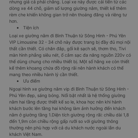
nhưng giá cả phải chăng. Loại xe này được cải tiến từ các
dòng xe 44 chỗ, giảm số lượng giường nằm, thiết kế thêm
rèm che khiến không gian trở nên thoáng đãng và riêng tư
hơn.
Tiện ích
Loại xe giường nằm đi Bình Thuận từ Sông Hinh - Phú Yên
VIP Limousine 32 - 34 chỗ này được trang bị đầy đủ mọi nội
thất cần thiết. Có chăn đắp, gối kê sạch sẽ, thơm tho, Tivi
màn hình phẳng siêu nét, ổ cắm sạc đa năng nguồn 220v có
thể dùng chung cho nhiều thiết bị. Một số hãng xe còn thiết
kế thêm khoang chứa đồ rộng rãi nên hành khách có thể
mang theo nhiều hành lý cần thiết.
Ưu điểm
Ngoại hình xe giường nằm vip đi Bình Thuận từ Sông Hinh -
Phú Yên đẹp, sáng bóng. Nổi bật nhất là hệ thống giường
nằm hai tầng được thiết kế so le, khoa học nên khi hành
khách bước lên tầng hai không làm ảnh hưởng đến khách
nằm ở giường tầng 1.Diện tích giường rộng rãi: chiều dài 1,8
đến 1,9m còn chiều rộng gấp rưỡi so với giường thông
thường nên phù hợp với cả du khách nước ngoài lẫn du
khách Việt Nam.