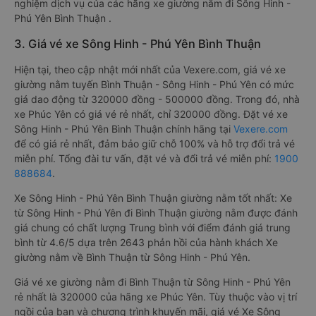
nghiệm dịch vụ của các hãng xe giường nằm đi Sông Hinh -
Phú Yên Bình Thuận .
3. Giá vé xe Sông Hinh - Phú Yên Bình Thuận
Hiện tại, theo cập nhật mới nhất của Vexere.com, giá vé xe
giường nằm tuyến Bình Thuận - Sông Hinh - Phú Yên có mức
giá dao động từ 320000 đồng - 500000 đồng. Trong đó, nhà
xe Phúc Yên có giá vé rẻ nhất, chỉ 320000 đồng. Đặt vé xe
Sông Hinh - Phú Yên Bình Thuận chính hãng tại
Vexere.com
để có giá rẻ nhất, đảm bảo giữ chỗ 100% và hỗ trợ đổi trả vé
miễn phí. Tổng đài tư vấn, đặt vé và đổi trả vé miễn phí:
1900
888684
.
Xe Sông Hinh - Phú Yên Bình Thuận giường nằm tốt nhất: Xe
từ Sông Hinh - Phú Yên đi Bình Thuận giường nằm được đánh
giá chung có chất lượng Trung bình với điểm đánh giá trung
bình từ 4.6/5 dựa trên 2643 phản hồi của hành khách Xe
giường nằm về Bình Thuận từ Sông Hinh - Phú Yên.
Giá vé xe giường nằm đi Bình Thuận từ Sông Hinh - Phú Yên
rẻ nhất là 320000 của hãng xe Phúc Yên. Tùy thuộc vào vị trí
ngồi của bạn và chương trình khuyến mãi, giá vé Xe Sông