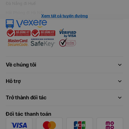
Đà Nẵng đi Huế
Hải Phòng đi Hà Nội
Xem tất cả tuyến đường
keyboard_arrow_down
Về chúng tôi
keyboard_arrow_down
Hỗ trợ
keyboard_arrow_down
Trở thành đối tác
Đối tác thanh toán