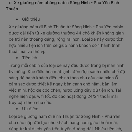
c. Xe giường nằm phòng cabin Sông Hinh - Phú Yên Bình
Thuận
Giới thiệu
Xe giường nằm đi Bình Thuận từ Sông Hinh - Phú Yên cabin
được cải tiến từ xe giường thường 44 chỗ khiến không gian
xe trở nên thoáng đãng, rộng rãi hơn. Loại xe này được tích
hợp nhiều tiện ích trên xe giúp hành khách có 1 hành trình
thoải mái và thú vị.
Tiện ích
Trong mỗi cabin của loại xe này đều được trang bị màn hình
tivi riêng. Khe điều hòa mát lạnh, đèn đọc sách nhiều chế độ
sáng để hành khách điều chỉnh theo nhu cầu của mình.Ổ
cắm sạc được thiết kế ngay bên cạnh chỗ nằm, bàn làm
việc mini, hộc để cốc chén, nước uống đầy đủ tiện ích. Tai
nghe hiện đại, wifi tốc độ cao hoạt động 24/24 thoải mái
truy cập theo nhu cầu.
Ưu điểm
Loại xe giường nằm đi Bình Thuận từ Sông Hinh - Phú Yên
cho các cặp đôi tạo cho khách hàng cảm giác thoải mái,
riêng tư khi di chuyển trên tuyến đường dài. Nhiều tiện ích,