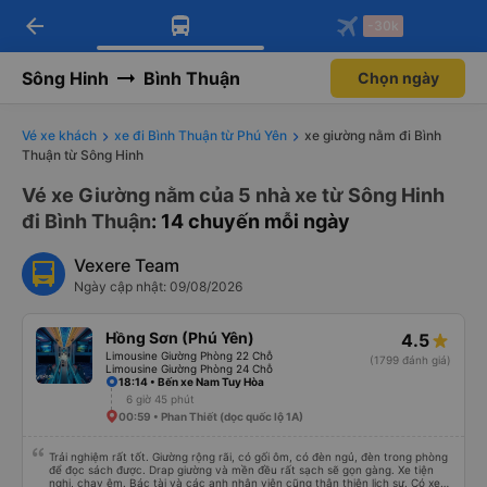
arrow_back
Tải app Vexere ngay!
Tải app Vexere
-30k
Mở app
Mở app
Nhận ưu đãi thành viên độc
-30k/ghế khi đặt vé máy bay qua
quyền
app
Sông Hinh
Bình Thuận
Chọn ngày
Vé xe khách
xe đi Bình Thuận từ Phú Yên
xe giường nằm đi Bình
Thuận từ Sông Hinh
Vé xe Giường nằm của 5 nhà xe từ Sông Hinh
đi Bình Thuận
: 14 chuyến mỗi ngày
Vexere Team
Ngày cập nhật: 09/08/2026
Hồng Sơn (Phú Yên)
4.5
Limousine Giường Phòng 22 Chỗ
(1799 đánh giá)
Limousine Giường Phòng 24 Chỗ
18:14 • Bến xe Nam Tuy Hòa
6 giờ 45 phút
00:59 • Phan Thiết (dọc quốc lộ 1A)
Trải nghiệm rất tốt. Giường rộng rãi, có gối ôm, có đèn ngủ, đèn trong phòng
để đọc sách được. Drap giường và mền đều rất sạch sẽ gọn gàng. Xe tiện
nghi, chạy êm. Bác tài và các anh nhân viên cũng thân thiện lịch sự. Có xe