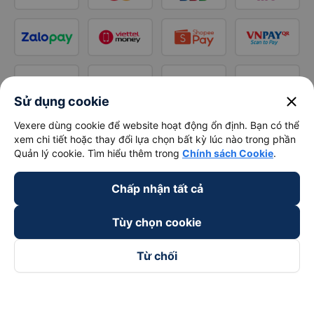
close
Sử dụng cookie
Vexere dùng cookie để website hoạt động ổn định. Bạn có thể
xem chi tiết hoặc thay đổi lựa chọn bất kỳ lúc nào trong phần
Quản lý cookie. Tìm hiểu thêm trong
Chính sách Cookie
.
Chấp nhận tất cả
Tùy chọn cookie
Từ chối
Theo dõi chúng tôi trên
Facebook
Tiktok
Youtube