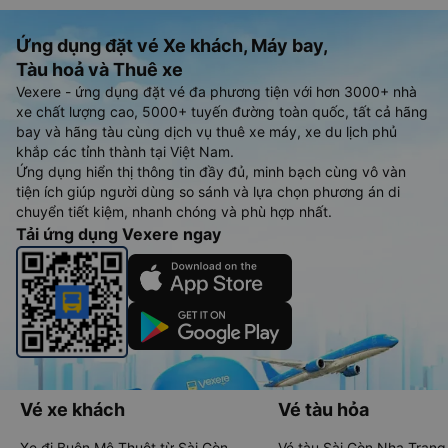
Ứng dụng đặt vé Xe khách, Máy bay,
Tàu hoả và Thuê xe
Vexere - ứng dụng đặt vé đa phương tiện với hơn 3000+ nhà
xe chất lượng cao, 5000+ tuyến đường toàn quốc, tất cả hãng
bay và hãng tàu cùng dịch vụ thuê xe máy, xe du lịch phủ
khắp các tỉnh thành tại Việt Nam.
Ứng dụng hiển thị thông tin đầy đủ, minh bạch cùng vô vàn
tiện ích giúp người dùng so sánh và lựa chọn phương án di
chuyển tiết kiệm, nhanh chóng và phù hợp nhất.
Tải ứng dụng Vexere ngay
Vé xe khách
Vé tàu hỏa
Xe đi Buôn Mê Thuột từ Sài Gòn
Vé tàu Sài Gòn Nha Trang