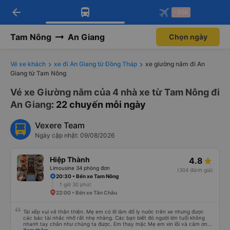
arrow_back
Tải app Vexere ngay!
Tải app Vexere
-30k
Mở app
Mở app
Nhận ưu đãi thành viên độc
-30k/ghế khi đặt vé máy bay qua
quyền
app
Tam Nông
An Giang
Chọn ngày
Vé xe khách
xe đi An Giang từ Đồng Tháp
xe giường nằm đi An
Giang từ Tam Nông
Vé xe Giường nằm của 4 nhà xe từ Tam Nông đi
An Giang
: 22 chuyến mỗi ngày
Vexere Team
Ngày cập nhật: 09/08/2026
Hiệp Thành
4.8
Limousine 34 phòng đơn
(304 đánh giá)
20:30 • Bến xe Tam Nông
1 giờ 30 phút
22:00 • Bến xe Tân Châu
Tài xếp vui vẻ thân thiện. Mẹ em có lỡ làm đổ ly nước trên xe nhưng được
các bác tài nhắc nhỡ rất nhẹ nhàng. Các bạn biết đó người lớn tuổi không
nhanh tay chân như chúng ta được. Em thay mặc Mẹ em xin lỗi và cảm ơn