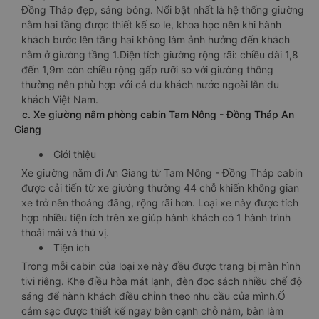
Đồng Tháp đẹp, sáng bóng. Nổi bật nhất là hệ thống giường
nằm hai tầng được thiết kế so le, khoa học nên khi hành
khách bước lên tầng hai không làm ảnh hưởng đến khách
nằm ở giường tầng 1.Diện tích giường rộng rãi: chiều dài 1,8
đến 1,9m còn chiều rộng gấp rưỡi so với giường thông
thường nên phù hợp với cả du khách nước ngoài lẫn du
khách Việt Nam.
c. Xe giường nằm phòng cabin Tam Nông - Đồng Tháp An
Giang
Giới thiệu
Xe giường nằm đi An Giang từ Tam Nông - Đồng Tháp cabin
được cải tiến từ xe giường thường 44 chỗ khiến không gian
xe trở nên thoáng đãng, rộng rãi hơn. Loại xe này được tích
hợp nhiều tiện ích trên xe giúp hành khách có 1 hành trình
thoải mái và thú vị.
Tiện ích
Trong mỗi cabin của loại xe này đều được trang bị màn hình
tivi riêng. Khe điều hòa mát lạnh, đèn đọc sách nhiều chế độ
sáng để hành khách điều chỉnh theo nhu cầu của mình.Ổ
cắm sạc được thiết kế ngay bên cạnh chỗ nằm, bàn làm