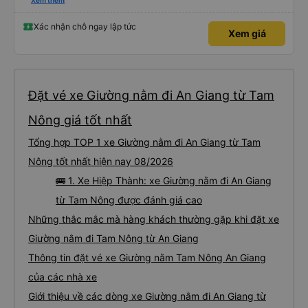
các bác tài xe Hiệp Thành rất nhiều ạ.
Xem thêm
Xác nhận chỗ ngay lập tức
Xem giá
Đặt vé xe Giường nằm đi An Giang từ Tam
Nông giá tốt nhất
Tổng hợp TOP 1 xe Giường nằm đi An Giang từ Tam
Nông tốt nhất hiện nay 08/2026
🚌 1. Xe Hiệp Thành: xe Giường nằm đi An Giang
từ Tam Nông được đánh giá cao
Những thắc mắc mà hàng khách thường gặp khi đặt xe
Giường nằm đi Tam Nông từ An Giang
Thông tin đặt vé xe Giường nằm Tam Nông An Giang
của các nhà xe
Giới thiệu về các dòng xe Giường nằm đi An Giang từ