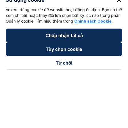
close
Vexere dùng cookie để website hoạt động ổn định. Bạn có thể
xem chi tiết hoặc thay đổi lựa chọn bất kỳ lúc nào trong phần
Quản lý cookie. Tìm hiểu thêm trong
Chính sách Cookie
.
Chấp nhận tất cả
Tùy chọn cookie
Từ chối
Theo dõi chúng tôi trên
Facebook
Tiktok
Youtube
Công ty TNHH Thương Mại Dịch Vụ Vexere
Địa chỉ đăng ký kinh doanh: 8C Chữ Đồng Tử, Phường Tân
Sơn Nhất, TP. Hồ Chí Minh, Việt Nam
Địa chỉ
:
Lầu 2, toà nhà H3 Circo Hoàng Diệu, 384 Hoàng Diệu,
Phường Khánh Hội, TP Hồ Chí Minh, Việt Nam