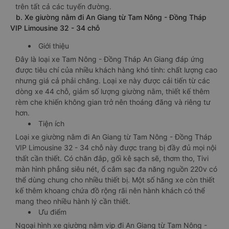
trên tất cả các tuyến đường.
b. Xe giường nằm đi An Giang từ Tam Nông - Đồng Tháp
VIP Limousine 32 - 34 chỗ
Giới thiệu
Đây là loại xe Tam Nông - Đồng Tháp An Giang đáp ứng
được tiêu chí của nhiều khách hàng khó tính: chất lượng cao
nhưng giá cả phải chăng. Loại xe này được cải tiến từ các
dòng xe 44 chỗ, giảm số lượng giường nằm, thiết kế thêm
rèm che khiến không gian trở nên thoáng đãng và riêng tư
hơn.
Tiện ích
Loại xe giường nằm đi An Giang từ Tam Nông - Đồng Tháp
VIP Limousine 32 - 34 chỗ này được trang bị đầy đủ mọi nội
thất cần thiết. Có chăn đắp, gối kê sạch sẽ, thơm tho, Tivi
màn hình phẳng siêu nét, ổ cắm sạc đa năng nguồn 220v có
thể dùng chung cho nhiều thiết bị. Một số hãng xe còn thiết
kế thêm khoang chứa đồ rộng rãi nên hành khách có thể
mang theo nhiều hành lý cần thiết.
Ưu điểm
Ngoại hình xe giường nằm vip đi An Giang từ Tam Nông -