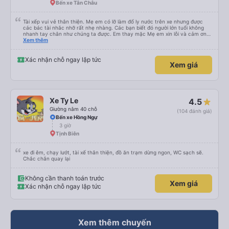
Bến xe Tân Châu
Tài xếp vui vẻ thân thiện. Mẹ em có lỡ làm đổ ly nước trên xe nhưng được
các bác tài nhắc nhỡ rất nhẹ nhàng. Các bạn biết đó người lớn tuổi không
nhanh tay chân như chúng ta được. Em thay mặc Mẹ em xin lỗi và cảm ơn
các bác tài xe Hiệp Thành rất nhiều ạ.
Xem thêm
Xác nhận chỗ ngay lập tức
Xem giá
Xe Ty Le
4.5
Giường nằm 40 chỗ
(104 đánh giá)
Bến xe Hồng Ngự
3 giờ
Tịnh Biên
xe đi êm, chạy lướt, tài xế thân thiện, đồ ăn trạm dừng ngon, WC sạch sẽ.
Chắc chắn quay lại
Không cần thanh toán trước
Xem giá
Xác nhận chỗ ngay lập tức
Xem thêm chuyến