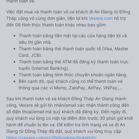
thanh toán vé.
Việc đặt mua và thanh toán vé xe khách đi An Giang từ Đồng
Tháp cũng vô cùng đơn giản, tiện lợi khi
Vexere.com
hỗ trợ
đến 06 hình thức thanh toán khác nhau bao gồm:
Thanh toán bằng tiền mặt tại các cửa hàng tiện lợi và
siêu thị gần nhà.
Thanh toán bằng thẻ thanh toán quốc tế (Visa, Master
Card, JCB).
Thanh toán bằng thẻ ATM đã đăng ký thanh toán trực
tuyến (Internet Banking).
Thanh toán bằng hình thức chuyển khoản ngân hàng.
Bên cạnh đó, quý khách cũng có thể thanh toán vé
thông qua các ví Momo, ZaloPay, AirPay, VNPay,…
Sau khi thanh toán vé xe khách Đồng Tháp An Giang thành
công, Vexere sẽ gửi tin nhắn/email xác nhận thành công đến
số điện thoại/email mà quý khách đã đăng ký. Đến ngày đi,
quý khách vui lòng có mặt tại điểm đón trước 30 phút giờ khởi
hành để chuẩn bị lên xe. Để kiểm tra tình trạng vé xe đi An
Giang từ Đồng Tháp đã đặt, quý khách vui lòng truy cập
https://vexere.com/vi-VN/booking/ticketinfo