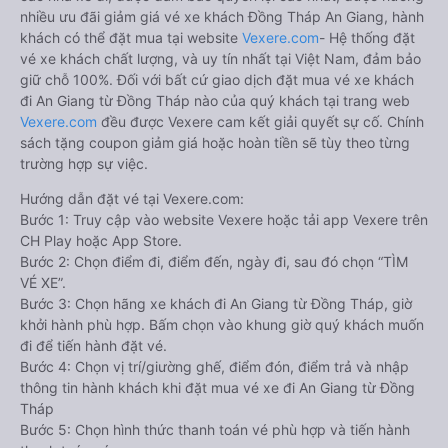
nhiều ưu đãi giảm giá vé xe khách Đồng Tháp An Giang, hành
khách có thể đặt mua tại website
Vexere.com
- Hệ thống đặt
vé xe khách chất lượng, và uy tín nhất tại Việt Nam, đảm bảo
giữ chỗ 100%. Đối với bất cứ giao dịch đặt mua vé xe khách
đi An Giang từ Đồng Tháp nào của quý khách tại trang web
Vexere.com
đều được Vexere cam kết giải quyết sự cố. Chính
sách tặng coupon giảm giá hoặc hoàn tiền sẽ tùy theo từng
trường hợp sự việc.
Hướng dẫn đặt vé tại Vexere.com:
Bước 1: Truy cập vào website Vexere hoặc tải app Vexere trên
CH Play hoặc App Store.
Bước 2: Chọn điểm đi, điểm đến, ngày đi, sau đó chọn “TÌM
VÉ XE”.
Bước 3: Chọn hãng xe khách đi An Giang từ Đồng Tháp, giờ
khởi hành phù hợp. Bấm chọn vào khung giờ quý khách muốn
đi để tiến hành đặt vé.
Bước 4: Chọn vị trí/giường ghế, điểm đón, điểm trả và nhập
thông tin hành khách khi đặt mua vé xe đi An Giang từ Đồng
Tháp
Bước 5: Chọn hình thức thanh toán vé phù hợp và tiến hành