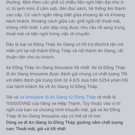
thường. Kèm theo các ghế có nhiều tiện nghi hiện đại như ti-
vi, tủ lạnh mini, ổ cắm usb, đèn đọc sách, hệ thống âm thanh
cao cấp. Có vách ngăn riêng biệt giữa khoang lái và khoang
hành khách. Khoảng cách giữa các ghế ngồi rất thoải mái,
không nhồi nhét. Luôn đáp ứng được nhu cầu về sang trọng,
thoải mái và tiện nghi trong việc di chuyển.
Đây là loại xe Đồng Tháp An Giang có hỗ trợ đón/trả tận nơi
miễn phí tại nội thành Đồng Tháp và nội thành An Giang, rất
thuận tiện cho du khách.
Xe Đồng Tháp An Giang limousine tốt nhất: Xe từ Đồng Tháp
đi An Giang limousine được đánh giá chung có chất lượng Tốt
với điểm đánh giá trung bình từ 4.6/5 dựa trên 5254 phản hồi
của hành khách Xe về An Giang từ Đồng Tháp.
Giá vé
xe limousine đi An Giang từ Đồng Tháp
rẻ nhất là
100000VND của hãng xe Hiệp Thành. Tùy thuộc vào vị trí
ngồi của bạn và chương trình khuyến mãi, giá vé Xe Đồng
Tháp đi An Giang limousine này có thể sẽ rẻ hơn
Dòng xe đi An Giang từ Đồng Tháp giường nằm chất lượng
cao: Thoải mái, giá cả tốt nhất