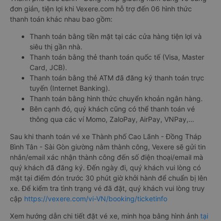
đơn giản, tiện lợi khi Vexere.com hỗ trợ đến 06 hình thức
thanh toán khác nhau bao gồm:
Thanh toán bằng tiền mặt tại các cửa hàng tiện lợi và
siêu thị gần nhà.
Thanh toán bằng thẻ thanh toán quốc tế (Visa, Master
Card, JCB).
Thanh toán bằng thẻ ATM đã đăng ký thanh toán trực
tuyến (Internet Banking).
Thanh toán bằng hình thức chuyển khoản ngân hàng.
Bên cạnh đó, quý khách cũng có thể thanh toán vé
thông qua các ví Momo, ZaloPay, AirPay, VNPay,…
Sau khi thanh toán vé xe Thành phố Cao Lãnh - Đồng Tháp
Bình Tân - Sài Gòn giường nằm thành công, Vexere sẽ gửi tin
nhắn/email xác nhận thành công đến số điện thoại/email mà
quý khách đã đăng ký. Đến ngày đi, quý khách vui lòng có
mặt tại điểm đón trước 30 phút giờ khởi hành để chuẩn bị lên
xe. Để kiểm tra tình trạng vé đã đặt, quý khách vui lòng truy
cập
https://vexere.com/vi-VN/booking/ticketinfo
Xem hướng dẫn chi tiết đặt vé xe, minh họa bằng hình ảnh
tại