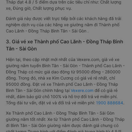
Tháp đạt 4.8 / 5 điểm dựa trên các tiêu chí như: Chất lượng
xe, Đúng giờ, Chất lượng phục vụ.
Đánh giá này được viết trực tiếp bởi các khách hàng đã trải
nghiệm dịch vụ của các hãng xe giường nằm đi Thành phố
Cao Lãnh - Đồng Tháp Bình Tân - Sài Gòn .
3. Giá vé xe Thành phố Cao Lãnh - Đồng Tháp Bình
Tân - Sài Gòn
Hiện tại, theo cập nhật mới nhất của Vexere.com, giá vé xe
giường nằm tuyến Bình Tân - Sài Gòn - Thành phố Cao Lãnh -
Đồng Tháp có mức giá dao động từ 95000 đồng - 280000
đồng. Trong đó, nhà xe Kim Cương có giá vé rẻ nhất, chỉ
95000 đồng. Đặt vé xe Thành phố Cao Lãnh - Đồng Tháp
Bình Tân - Sài Gòn chính hãng tại
Vexere.com
để có giá rẻ
nhất, đảm bảo giữ chỗ 100% và hỗ trợ đổi trả vé miễn phí.
Tổng đài tư vấn, đặt vé và đổi trả vé miễn phí:
1900 888684
.
Xe Thành phố Cao Lãnh - Đồng Tháp Bình Tân - Sài Gòn
giường nằm tốt nhất: Xe từ Thành phố Cao Lãnh - Đồng Tháp
đi Bình Tân - Sài Gòn giường nằm được đánh giá chung có
chất lượng Trung bình với điểm đánh giá trung bình từ 4.5/5