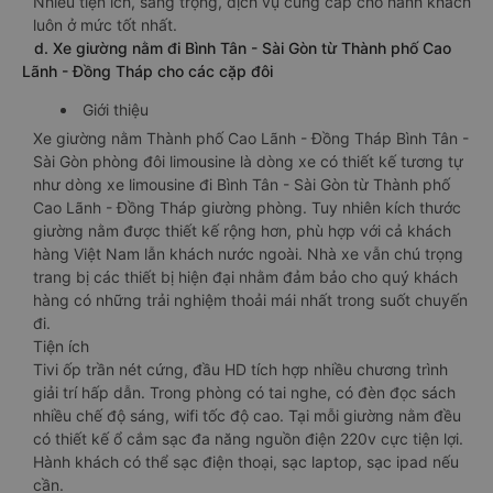
Nhiều tiện ích, sang trọng, dịch vụ cung cấp cho hành khách
luôn ở mức tốt nhất.
d. Xe giường nằm đi Bình Tân - Sài Gòn từ Thành phố Cao
Lãnh - Đồng Tháp cho các cặp đôi
Giới thiệu
Xe giường nằm Thành phố Cao Lãnh - Đồng Tháp Bình Tân -
Sài Gòn phòng đôi limousine là dòng xe có thiết kế tương tự
như dòng xe limousine đi Bình Tân - Sài Gòn từ Thành phố
Cao Lãnh - Đồng Tháp giường phòng. Tuy nhiên kích thước
giường nằm được thiết kế rộng hơn, phù hợp với cả khách
hàng Việt Nam lẫn khách nước ngoài. Nhà xe vẫn chú trọng
trang bị các thiết bị hiện đại nhằm đảm bảo cho quý khách
hàng có những trải nghiệm thoải mái nhất trong suốt chuyến
đi.
Tiện ích
Tivi ốp trần nét cứng, đầu HD tích hợp nhiều chương trình
giải trí hấp dẫn. Trong phòng có tai nghe, có đèn đọc sách
nhiều chế độ sáng, wifi tốc độ cao. Tại mỗi giường nằm đều
có thiết kế ổ cắm sạc đa năng nguồn điện 220v cực tiện lợi.
Hành khách có thể sạc điện thoại, sạc laptop, sạc ipad nếu
cần.