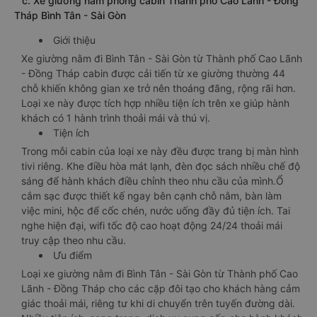
c. Xe giường nằm phòng cabin Thành phố Cao Lãnh - Đồng
Tháp Bình Tân - Sài Gòn
Giới thiệu
Xe giường nằm đi Bình Tân - Sài Gòn từ Thành phố Cao Lãnh
- Đồng Tháp cabin được cải tiến từ xe giường thường 44
chỗ khiến không gian xe trở nên thoáng đãng, rộng rãi hơn.
Loại xe này được tích hợp nhiều tiện ích trên xe giúp hành
khách có 1 hành trình thoải mái và thú vị.
Tiện ích
Trong mỗi cabin của loại xe này đều được trang bị màn hình
tivi riêng. Khe điều hòa mát lạnh, đèn đọc sách nhiều chế độ
sáng để hành khách điều chỉnh theo nhu cầu của mình.Ổ
cắm sạc được thiết kế ngay bên cạnh chỗ nằm, bàn làm
việc mini, hộc để cốc chén, nước uống đầy đủ tiện ích. Tai
nghe hiện đại, wifi tốc độ cao hoạt động 24/24 thoải mái
truy cập theo nhu cầu.
Ưu điểm
Loại xe giường nằm đi Bình Tân - Sài Gòn từ Thành phố Cao
Lãnh - Đồng Tháp cho các cặp đôi tạo cho khách hàng cảm
giác thoải mái, riêng tư khi di chuyển trên tuyến đường dài.