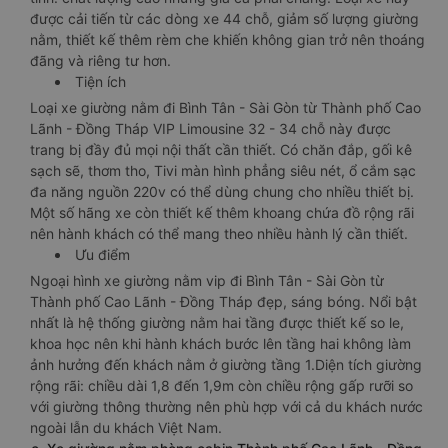
được cải tiến từ các dòng xe 44 chỗ, giảm số lượng giường
nằm, thiết kế thêm rèm che khiến không gian trở nên thoáng
đãng và riêng tư hơn.
Tiện ích
Loại xe giường nằm đi Bình Tân - Sài Gòn từ Thành phố Cao
Lãnh - Đồng Tháp VIP Limousine 32 - 34 chỗ này được
trang bị đầy đủ mọi nội thất cần thiết. Có chăn đắp, gối kê
sạch sẽ, thơm tho, Tivi màn hình phẳng siêu nét, ổ cắm sạc
đa năng nguồn 220v có thể dùng chung cho nhiều thiết bị.
Một số hãng xe còn thiết kế thêm khoang chứa đồ rộng rãi
nên hành khách có thể mang theo nhiều hành lý cần thiết.
Ưu điểm
Ngoại hình xe giường nằm vip đi Bình Tân - Sài Gòn từ
Thành phố Cao Lãnh - Đồng Tháp đẹp, sáng bóng. Nổi bật
nhất là hệ thống giường nằm hai tầng được thiết kế so le,
khoa học nên khi hành khách bước lên tầng hai không làm
ảnh hưởng đến khách nằm ở giường tầng 1.Diện tích giường
rộng rãi: chiều dài 1,8 đến 1,9m còn chiều rộng gấp rưỡi so
với giường thông thường nên phù hợp với cả du khách nước
ngoài lẫn du khách Việt Nam.