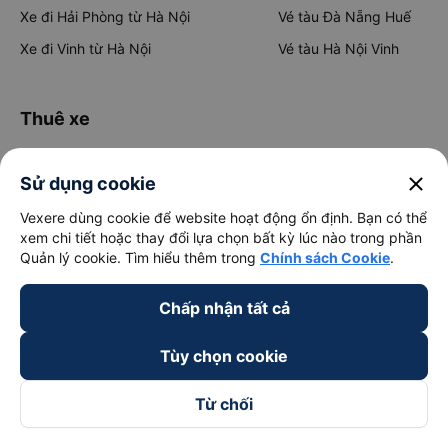
Xe đi Hải Phòng từ Hà Nội
Vé tàu Đà Nẵng Huế
Xe đi Vinh từ Hà Nội
Vé tàu Hà Nội Vinh
Thuê xe
Hà Nội đi Ninh Bình
close
Sử dụng cookie
Hà Nội đi Hạ Long
Vexere dùng cookie để website hoạt động ổn định. Bạn có thể
Hà Nội đi Sa Pa
xem chi tiết hoặc thay đổi lựa chọn bất kỳ lúc nào trong phần
Hà Nội đi Tam Đảo
Quản lý cookie. Tìm hiểu thêm trong
Chính sách Cookie
.
Đà Nẵng đi Hội An
Chấp nhận tất cả
Đà Nẵng đi Huế
Hải Phòng đi Hà Nội
Tùy chọn cookie
Xem tất cả tuyến đường
Từ chối