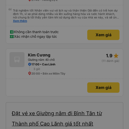
Trải nghiệm tốt Nhân viên vui vẻ lịch sự và thân thiện Giờ đến có trễ hơn dự
định 1h, vì xe phải dừng nhiều và lên xuống hàng hóa và rước hành khách,
nói chung là tối thấy yên tâm khi sử dụng dịch vụ của nhà xe này, và sẽ ủng
hộ và giới thiệu cho người thân sử dụng dịch vụ của nhà xe này
Xem thêm
Không cần thanh toán trước
Xem giá
Xác nhận chỗ ngay lập tức
star_rate
Kim Cương
1.9
Giường nằm 40 chỗ
(11 đánh giá)
17:00 • Cao Lãnh
3 giờ
20:00 • Bến xe Miền Tây
Xem giá
Đặt vé xe Giường nằm đi Bình Tân từ
Thành phố Cao Lãnh giá tốt nhất