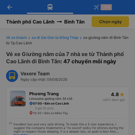
arrow_back
Tải app Vexere ngay!
Tải app Vexere
-30k
Mở app
Mở app
Nhận ưu đãi thành viên độc
-30k/ghế khi đặt vé máy bay qua
quyền
app
Thành phố Cao Lãnh
Bình Tân
Chọn ngày
Vé xe khách
xe đi Sài Gòn từ Đồng Tháp
xe giường nằm đi Bình Tân
từ Tp.Cao Lãnh
Vé xe Giường nằm của 7 nhà xe từ Thành phố
Cao Lãnh đi Bình Tân
: 47 chuyến mỗi ngày
Vexere Team
Ngày cập nhật: 09/08/2026
Phương Trang
4.8
Limousine giường nằm 34 chỗ
(4011 đánh giá)
07:00 • Bến xe Cao Lãnh
3 giờ 30 phút
10:30 • Bến xe Miền Tây
Excellent bus and very safe driving. To make this a 5-star experience, I
suggest the company implements a "no sound" policy for phones during the
night to respect those sleeping. It is a sleeper bus, so quiet is key! Also,