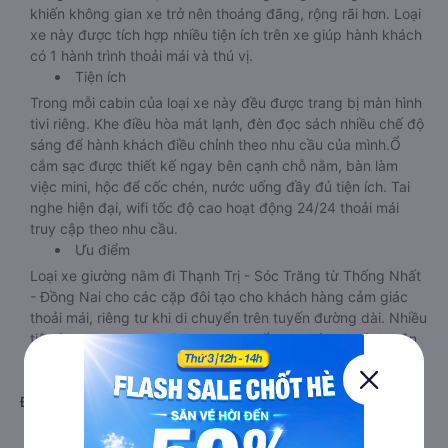
khiến không gian xe trở nên thoáng đãng, rộng rãi hơn. Loại
xe này được tích hợp nhiều tiện ích trên xe giúp hành khách
có 1 hành trình thoải mái và thú vị.
Tiện ích
Trong mỗi cabin của loại xe này đều được trang bị màn hình
tivi riêng. Khe điều hòa mát lạnh, đèn đọc sách nhiều chế độ
sáng để hành khách điều chỉnh theo nhu cầu của mình.Ổ
cắm sạc được thiết kế ngay bên cạnh chỗ nằm, bàn làm
việc mini, hộc để cốc chén, nước uống đầy đủ tiện ích. Tai
nghe hiện đại, wifi tốc độ cao hoạt động 24/24 thoải mái
truy cập theo nhu cầu.
Ưu điểm
Loại xe giường nằm đi Thạnh Trị - Sóc Trăng từ Thống Nhất
- Đồng Nai cho các cặp đôi tạo cho khách hàng cảm giác
thoải mái, riêng tư khi di chuyển trên tuyến đường dài. Nhiều
tiện ích, sang trọng, dịch vụ cung cấp cho hành khách luôn
ở mức tốt nhất.
d. Xe giường nằm đi Thạnh Trị - Sóc Trăng từ Thống Nhất -
Đồng Nai cho các cặp đôi
Giới thiệu