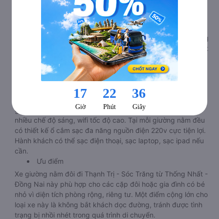
Xe giường nằm Thống Nhất - Đồng Nai Thạnh Trị - Sóc
Trăng phòng đôi limousine là dòng xe có thiết kế tương tự
như dòng xe limousine đi Thạnh Trị - Sóc Trăng từ Thống
Nhất - Đồng Nai giường phòng. Tuy nhiên kích thước giường
nằm được thiết kế rộng hơn, phù hợp với cả khách hàng Việt
Nam lẫn khách nước ngoài. Nhà xe vẫn chú trọng trang bị
các thiết bị hiện đại nhằm đảm bảo cho quý khách hàng có
những trải nghiệm thoải mái nhất trong suốt chuyến đi.
Tiện ích
Tivi ốp trần nét cứng, đầu HD tích hợp nhiều chương trình
giải trí hấp dẫn. Trong phòng có tai nghe, có đèn đọc sách
nhiều chế độ sáng, wifi tốc độ cao. Tại mỗi giường nằm đều
có thiết kế ổ cắm sạc đa năng nguồn điện 220v cực tiện lợi.
Hành khách có thể sạc điện thoại, sạc laptop, sạc ipad nếu
cần.
Ưu điểm
Xe giường nằm đôi đi Thạnh Trị - Sóc Trăng từ Thống Nhất -
Đồng Nai này phù hợp cho các cặp đôi hoặc gia đình có bé
nhỏ vì diện tích phòng rộng, riêng tư. Một điểm cộng lớn cho
loại xe này là không bắt khách dọc đường, tránh được tình
trạng bị nhồi nhét trong quá trình di chuyển.