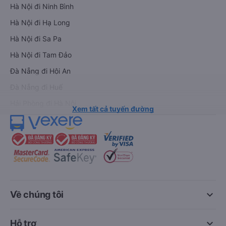
Hà Nội đi Ninh Bình
Hà Nội đi Hạ Long
Hà Nội đi Sa Pa
Hà Nội đi Tam Đảo
Đà Nẵng đi Hội An
Đà Nẵng đi Huế
Hải Phòng đi Hà Nội
Xem tất cả tuyến đường
keyboard_arrow_down
Về chúng tôi
keyboard_arrow_down
Hỗ trợ