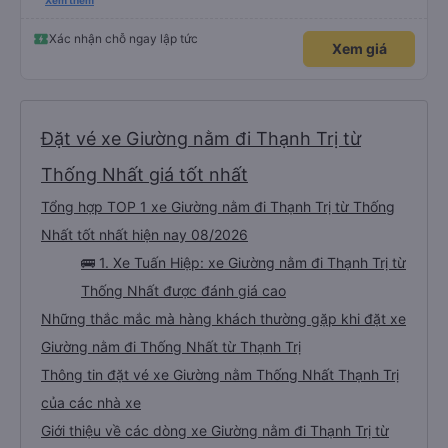
nghiêm cẩn, hiếm thấy giữa thời buổi kim tiền vội vã. Xã hội loạn đạo. Xin gửi
Xem thêm
lời tán dương chân thành, kính chúc nhà xe ngày một hưng thịnh, vạn lộ bình
an.”
Xác nhận chỗ ngay lập tức
Xem giá
Đặt vé xe Giường nằm đi Thạnh Trị từ
Thống Nhất giá tốt nhất
Tổng hợp TOP 1 xe Giường nằm đi Thạnh Trị từ Thống
Nhất tốt nhất hiện nay 08/2026
🚌 1. Xe Tuấn Hiệp: xe Giường nằm đi Thạnh Trị từ
Thống Nhất được đánh giá cao
Những thắc mắc mà hàng khách thường gặp khi đặt xe
Giường nằm đi Thống Nhất từ Thạnh Trị
Thông tin đặt vé xe Giường nằm Thống Nhất Thạnh Trị
của các nhà xe
Giới thiệu về các dòng xe Giường nằm đi Thạnh Trị từ