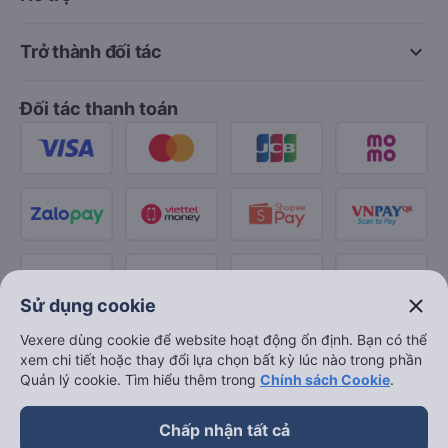
keyboard_arrow_down
Trở thành đối tác
Đối tác thanh toán
close
Sử dụng cookie
Vexere dùng cookie để website hoạt động ổn định. Bạn có thể
xem chi tiết hoặc thay đổi lựa chọn bất kỳ lúc nào trong phần
Quản lý cookie. Tìm hiểu thêm trong
Chính sách Cookie
.
Chấp nhận tất cả