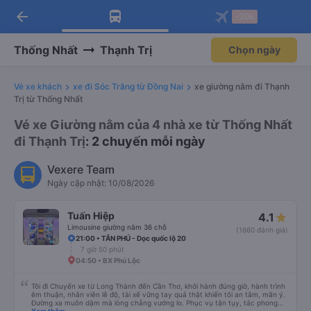
arrow_back
Tải app Vexere ngay!
Tải app Vexere
-30k
Mở app
Mở app
Nhận ưu đãi thành viên độc
-30k/ghế khi đặt vé máy bay qua
quyền
app
Thống Nhất
Thạnh Trị
Chọn ngày
Vé xe khách
xe đi Sóc Trăng từ Đồng Nai
xe giường nằm đi Thạnh
Trị từ Thống Nhất
Vé xe Giường nằm của 4 nhà xe từ Thống Nhất
đi Thạnh Trị
: 2 chuyến mỗi ngày
Vexere Team
Ngày cập nhật: 10/08/2026
Tuấn Hiệp
4.1
Limousine giường nằm 36 chỗ
(1660 đánh giá)
21:00 • TÂN PHÚ - Dọc quốc lộ 20
7 giờ 50 phút
04:50 • BX Phú Lộc
Tôi đi Chuyến xe từ Long Thành đến Cần Thơ, khởi hành đúng giờ, hành trình
êm thuận, nhân viên lễ độ, tài xế vững tay quả thật khiến tôi an tâm, mãn ý.
Đường xa muôn dặm mà lòng chẳng vướng lo. Phục vụ tận tụy, tác phong