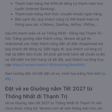
Thanh toán bằng thẻ ATM đã đăng ký thanh toán trực
tuyến (Internet Banking).
Thanh toán bằng hình thức chuyển khoản ngân hàng.
Bên cạnh đó, quý khách cũng có thể thanh toán vé
thông qua các ví Momo, ZaloPay, AirPay, VNPay,…
Sau khi thanh toán vé xe Thống Nhất - Đồng Nai Thạnh Trị -
Sóc Trăng giường nằm thành công, Vexere sẽ gửi tin
nhắn/email xác nhận thành công đến số điện thoại/email mà
quý khách đã đăng ký. Đến ngày đi, quý khách vui lòng có
mặt tại điểm đón trước 30 phút giờ khởi hành để chuẩn bị lên
xe. Để kiểm tra tình trạng vé đã đặt, quý khách vui lòng truy
cập
https://vexere.com/vi-VN/booking/ticketinfo
Xem hướng dẫn chi tiết đặt vé xe, minh họa bằng hình ảnh
tại
đây
.
Đặt vé xe Giường nằm Tết 2027 từ
Thống Nhất đi Thạnh Trị
Vé xe Giường nằm tết 2027 từ Thống Nhất đi Thạnh Trị vẫn
chưa được công bố. Vexere.com sẽ sớm thông báo cho các