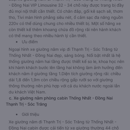
- Đồng Nai VIP Limousine 32 - 34 chỗ này được trang bị đầy
đủ mọi nội thất cần thiết. Có chăn đắp, gối kê sạch sẽ, thơm
tho, Tivi màn hình phẳng siêu nét, ổ cắm sạc đa năng nguồn
220v có thể dùng chung cho nhiều thiết bị. Một số hãng xe
còn thiết kế thêm khoang chứa đồ rộng rãi nên hành khách
có thể mang theo nhiều hành lý cần thiết.
Ưu điểm
Ngoại hình xe giường nằm vip đi Thạnh Trị - Sóc Trăng từ
Thống Nhất - Đồng Nai đẹp, sáng bóng. Nổi bật nhất là hệ
thống giường nằm hai tầng được thiết kế so le, khoa học nên
khi hành khách bước lên tầng hai không làm ảnh hưởng đến
khách nằm ở giường tầng 1.Diện tích giường rộng rãi: chiều
dài 1,8 đến 1,9m còn chiều rộng gấp rưỡi so với giường
thông thường nên phù hợp với cả du khách nước ngoài lẫn
du khách Việt Nam.
c. Xe giường nằm phòng cabin Thống Nhất - Đồng Nai
Thạnh Trị - Sóc Trăng
Giới thiệu
Xe giường nằm đi Thạnh Trị - Sóc Trăng từ Thống Nhất -
Đồng Nai cabin được cải tiến từ xe giường thường 44 chỗ