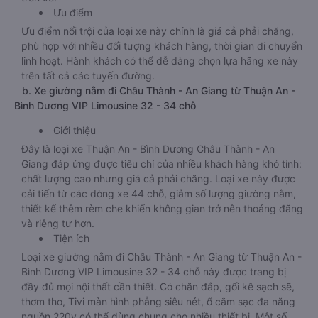
Ưu điểm
Ưu điểm nổi trội của loại xe này chính là giá cả phải chăng,
phù hợp với nhiều đối tượng khách hàng, thời gian di chuyển
linh hoạt. Hành khách có thể dễ dàng chọn lựa hãng xe này
trên tất cả các tuyến đường.
b. Xe giường nằm đi Châu Thành - An Giang từ Thuận An -
Bình Dương VIP Limousine 32 - 34 chỗ
Giới thiệu
Đây là loại xe Thuận An - Bình Dương Châu Thành - An
Giang đáp ứng được tiêu chí của nhiều khách hàng khó tính:
chất lượng cao nhưng giá cả phải chăng. Loại xe này được
cải tiến từ các dòng xe 44 chỗ, giảm số lượng giường nằm,
thiết kế thêm rèm che khiến không gian trở nên thoáng đãng
và riêng tư hơn.
Tiện ích
Loại xe giường nằm đi Châu Thành - An Giang từ Thuận An -
Bình Dương VIP Limousine 32 - 34 chỗ này được trang bị
đầy đủ mọi nội thất cần thiết. Có chăn đắp, gối kê sạch sẽ,
thơm tho, Tivi màn hình phẳng siêu nét, ổ cắm sạc đa năng
nguồn 220v có thể dùng chung cho nhiều thiết bị. Một số