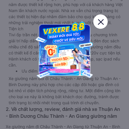
nằm được thiết kế rộng hơn, phù hợp với cả khách hàng Việt
Nam lẫn khách nước ngoài. Nhà xe vẫn chú trọng trang bị
các thiết bị hiện đại nhằm đảm bảo cho quý khách hàng có
những trải nghiệm thoải mái nhất trong suốt chuyến đi.
Tiện ích
Tivi ốp trần nét cứng, đầu HD tích hợp nhiều chương trình
giải trí hấp dẫn. Trong phòng có tai nghe, có đèn đọc sách
nhiều chế độ sáng, wifi tốc độ cao. Tại mỗi giường nằm đều
có thiết kế ổ cắm sạc đa năng nguồn điện 220v cực tiện lợi.
Hành khách có thể sạc điện thoại, sạc laptop, sạc ipad nếu
cần.
Ưu điểm
Xe giường nằm đôi đi Châu Thành - An Giang từ Thuận An -
Bình Dương này phù hợp cho các cặp đôi hoặc gia đình có
bé nhỏ vì diện tích phòng rộng, riêng tư. Một điểm cộng lớn
cho loại xe này là không bắt khách dọc đường, tránh được
tình trạng bị nhồi nhét trong quá trình di chuyển.
2. Về chất lượng, review, đánh giá nhà xe Thuận An
- Bình Dương Châu Thành - An Giang giường nằm
Xe giường nằm đi Châu Thành - An Giang từ Thuận An - Bình