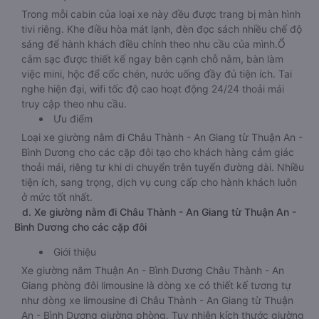
Trong mỗi cabin của loại xe này đều được trang bị màn hình
tivi riêng. Khe điều hòa mát lạnh, đèn đọc sách nhiều chế độ
sáng để hành khách điều chỉnh theo nhu cầu của mình.Ổ
cắm sạc được thiết kế ngay bên cạnh chỗ nằm, bàn làm
việc mini, hộc để cốc chén, nước uống đầy đủ tiện ích. Tai
nghe hiện đại, wifi tốc độ cao hoạt động 24/24 thoải mái
truy cập theo nhu cầu.
Ưu điểm
Loại xe giường nằm đi Châu Thành - An Giang từ Thuận An -
Bình Dương cho các cặp đôi tạo cho khách hàng cảm giác
thoải mái, riêng tư khi di chuyển trên tuyến đường dài. Nhiều
tiện ích, sang trọng, dịch vụ cung cấp cho hành khách luôn
ở mức tốt nhất.
d. Xe giường nằm đi Châu Thành - An Giang từ Thuận An -
Bình Dương cho các cặp đôi
Giới thiệu
Xe giường nằm Thuận An - Bình Dương Châu Thành - An
Giang phòng đôi limousine là dòng xe có thiết kế tương tự
như dòng xe limousine đi Châu Thành - An Giang từ Thuận
An - Bình Dương giường phòng. Tuy nhiên kích thước giường