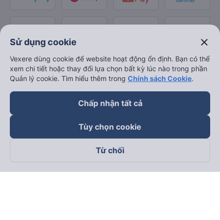
close
Sử dụng cookie
Vexere dùng cookie để website hoạt động ổn định. Bạn có thể
xem chi tiết hoặc thay đổi lựa chọn bất kỳ lúc nào trong phần
Quản lý cookie. Tìm hiểu thêm trong
Chính sách Cookie
.
Chấp nhận tất cả
Tùy chọn cookie
Từ chối
Theo dõi chúng tôi trên
Facebook
Tiktok
Youtube
Công ty TNHH Thương Mại Dịch Vụ Vexere