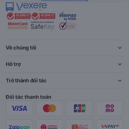
keyboard_arrow_down
Về chúng tôi
keyboard_arrow_down
Hỗ trợ
keyboard_arrow_down
Trở thành đối tác
Đối tác thanh toán