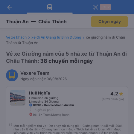
arrow_back
Tải app Vexere ngay!
Tải app Vexere
-30k
Mở app
Mở app
Nhận ưu đãi thành viên độc
-30k/ghế khi đặt vé máy bay qua
quyền
app
Thuận An
Châu Thành
Chọn ngày
Vé xe khách
xe đi An Giang từ Bình Dương
xe giường nằm đi Châu
Thành từ Thuận An
Vé xe Giường nằm của 5 nhà xe từ Thuận An đi
Châu Thành
: 38 chuyến mỗi ngày
Vexere Team
Ngày cập nhật: 08/08/2026
Huệ Nghĩa
4.2
Limousine 36 giường
(1023 đánh giá)
Limousine 34 Giường
10:30 • Bến xe khách An Phú
5 giờ 45 phút
16:15 • Trạm Mương Ranh
Một trải nghiệm thú vị: - Xe chạy rất đúng giờ - Giường nằm thoải mái. 200k
như vậy là ổn rồi. - Có máy lạnh, có mền. - Thích tài xế và lơ xe. Mình được
xếp nằm vị trí yêu thích và được đổi điểm trả nhanh chóng. Hỗ trợ khách