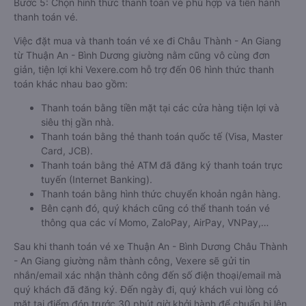
Bước 5: Chọn hình thức thanh toán vé phù hợp và tiến hành
thanh toán vé.
Việc đặt mua và thanh toán vé xe đi Châu Thành - An Giang
từ Thuận An - Bình Dương giường nằm cũng vô cùng đơn
giản, tiện lợi khi Vexere.com hỗ trợ đến 06 hình thức thanh
toán khác nhau bao gồm:
Thanh toán bằng tiền mặt tại các cửa hàng tiện lợi và
siêu thị gần nhà.
Thanh toán bằng thẻ thanh toán quốc tế (Visa, Master
Card, JCB).
Thanh toán bằng thẻ ATM đã đăng ký thanh toán trực
tuyến (Internet Banking).
Thanh toán bằng hình thức chuyển khoản ngân hàng.
Bên cạnh đó, quý khách cũng có thể thanh toán vé
thông qua các ví Momo, ZaloPay, AirPay, VNPay,…
Sau khi thanh toán vé xe Thuận An - Bình Dương Châu Thành
- An Giang giường nằm thành công, Vexere sẽ gửi tin
nhắn/email xác nhận thành công đến số điện thoại/email mà
quý khách đã đăng ký. Đến ngày đi, quý khách vui lòng có
mặt tại điểm đón trước 30 phút giờ khởi hành để chuẩn bị lên