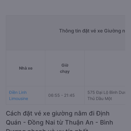
Thông tin đặt vé xe Giường nằ
Giờ
Nhà xe
Đi
chạy
Điền Linh
575 Đại Lộ Bình Dương
06:55 - 21:45
Limousine
Thủ Dầu Một
Cách đặt vé xe giường nằm đi Định
Quán - Đồng Nai từ Thuận An - Bình