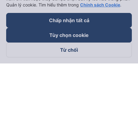
Quản lý cookie. Tìm hiểu thêm trong
Chính sách Cookie
.
Chấp nhận tất cả
Tùy chọn cookie
Từ chối
Theo dõi chúng tôi trên
Facebook
Tiktok
Youtube
Công ty TNHH Thương Mại Dịch Vụ Vexere
Địa chỉ đăng ký kinh doanh: 8C Chữ Đồng Tử, Phường Tân
Sơn Nhất, TP. Hồ Chí Minh, Việt Nam
Địa chỉ
:
Lầu 2, toà nhà H3 Circo Hoàng Diệu, 384 Hoàng Diệu,
Phường Khánh Hội, TP Hồ Chí Minh, Việt Nam
Tầng 3, toà nhà 101 Láng Hạ, 101 Láng Hạ, Phường Láng, TP.
Hà Nội, Việt Nam
Giấy chứng nhận ĐKKD số 0315133726 do Sở KH và ĐT TP.