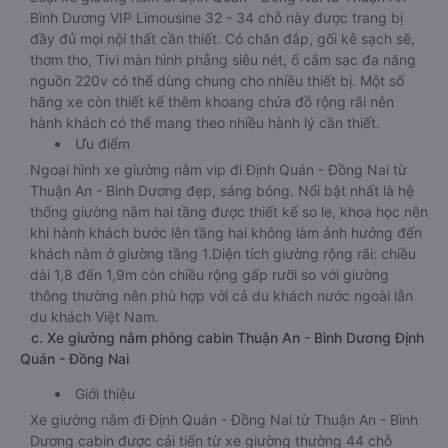
Bình Dương VIP Limousine 32 - 34 chỗ này được trang bị
đầy đủ mọi nội thất cần thiết. Có chăn đắp, gối kê sạch sẽ,
thơm tho, Tivi màn hình phẳng siêu nét, ổ cắm sạc đa năng
nguồn 220v có thể dùng chung cho nhiều thiết bị. Một số
hãng xe còn thiết kế thêm khoang chứa đồ rộng rãi nên
hành khách có thể mang theo nhiều hành lý cần thiết.
Ưu điểm
Ngoại hình xe giường nằm vip đi Định Quán - Đồng Nai từ
Thuận An - Bình Dương đẹp, sáng bóng. Nổi bật nhất là hệ
thống giường nằm hai tầng được thiết kế so le, khoa học nên
khi hành khách bước lên tầng hai không làm ảnh hưởng đến
khách nằm ở giường tầng 1.Diện tích giường rộng rãi: chiều
dài 1,8 đến 1,9m còn chiều rộng gấp rưỡi so với giường
thông thường nên phù hợp với cả du khách nước ngoài lẫn
du khách Việt Nam.
c. Xe giường nằm phòng cabin Thuận An - Bình Dương Định
Quán - Đồng Nai
Giới thiệu
Xe giường nằm đi Định Quán - Đồng Nai từ Thuận An - Bình
Dương cabin được cải tiến từ xe giường thường 44 chỗ