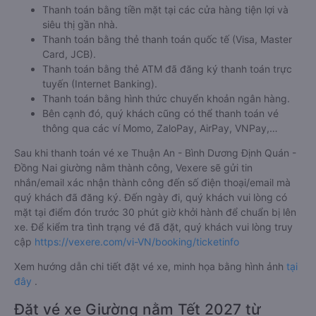
Thanh toán bằng tiền mặt tại các cửa hàng tiện lợi và
siêu thị gần nhà.
Thanh toán bằng thẻ thanh toán quốc tế (Visa, Master
Card, JCB).
Thanh toán bằng thẻ ATM đã đăng ký thanh toán trực
tuyến (Internet Banking).
Thanh toán bằng hình thức chuyển khoản ngân hàng.
Bên cạnh đó, quý khách cũng có thể thanh toán vé
thông qua các ví Momo, ZaloPay, AirPay, VNPay,…
Sau khi thanh toán vé xe Thuận An - Bình Dương Định Quán -
Đồng Nai giường nằm thành công, Vexere sẽ gửi tin
nhắn/email xác nhận thành công đến số điện thoại/email mà
quý khách đã đăng ký. Đến ngày đi, quý khách vui lòng có
mặt tại điểm đón trước 30 phút giờ khởi hành để chuẩn bị lên
xe. Để kiểm tra tình trạng vé đã đặt, quý khách vui lòng truy
cập
https://vexere.com/vi-VN/booking/ticketinfo
Xem hướng dẫn chi tiết đặt vé xe, minh họa bằng hình ảnh
tại
đây
.
Đặt vé xe Giường nằm Tết 2027 từ