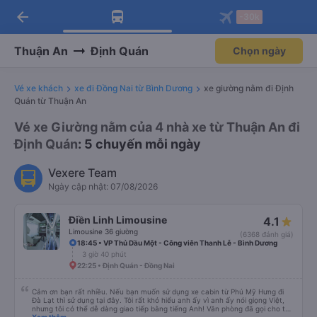
arrow_back
Tải app Vexere ngay!
Tải app Vexere
-30k
Mở app
Mở app
Nhận ưu đãi thành viên độc
-30k/ghế khi đặt vé máy bay qua
quyền
app
Thuận An
Định Quán
Chọn ngày
Vé xe khách
xe đi Đồng Nai từ Bình Dương
xe giường nằm đi Định
Quán từ Thuận An
Vé xe Giường nằm của 4 nhà xe từ Thuận An đi
Định Quán
: 5 chuyến mỗi ngày
Vexere Team
Ngày cập nhật: 07/08/2026
Điền Linh Limousine
4.1
Limousine 36 giường
(6368 đánh giá)
18:45 • VP Thủ Dầu Một - Công viên Thanh Lễ - Bình Dương
3 giờ 40 phút
22:25 • Định Quán - Đồng Nai
Cảm ơn bạn rất nhiều. Nếu bạn muốn sử dụng xe cabin từ Phú Mỹ Hưng đi
Đà Lạt thì sử dụng tại đây. Tôi rất khó hiểu anh ấy vì anh ấy nói giọng Việt,
nhưng tôi có thể dễ dàng giao tiếp bằng tiếng Anh! Văn phòng đã gọi cho tôi