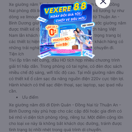
Xe giường nằm Thuận An - Bình Dương Định Quán - Đồng
Nai phòng đôi limousine là dòng xe có thiết kế tương tự như
dòng xe limousine đi Định Quán - Đồng Nai từ Thuận An -
Bình Dương giường phòng. Tuy nhiên kích thước giường nằm
được thiết kế rộng hơn, phù hợp với cả khách hàng Việt
Nam lẫn khách nước ngoài. Nhà xe vẫn chú trọng trang bị
các thiết bị hiện đại nhằm đảm bảo cho quý khách hàng có
những trải nghiệm thoải mái nhất trong suốt chuyến đi.
Tiện ích
Tivi ốp trần nét cứng, đầu HD tích hợp nhiều chương trình
giải trí hấp dẫn. Trong phòng có tai nghe, có đèn đọc sách
nhiều chế độ sáng, wifi tốc độ cao. Tại mỗi giường nằm đều
có thiết kế ổ cắm sạc đa năng nguồn điện 220v cực tiện lợi.
Hành khách có thể sạc điện thoại, sạc laptop, sạc ipad nếu
cần.
Ưu điểm
Xe giường nằm đôi đi Định Quán - Đồng Nai từ Thuận An -
Bình Dương này phù hợp cho các cặp đôi hoặc gia đình có
bé nhỏ vì diện tích phòng rộng, riêng tư. Một điểm cộng lớn
cho loại xe này là không bắt khách dọc đường, tránh được
tình trạng bị nhồi nhét trong quá trình di chuyển.