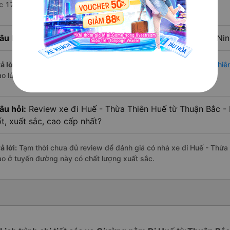
úc 17:31 là của nhà xe Tân Quang Dũng.
âu hỏi:
Nhà xe đi Huế - Thừa Thiên Huế từ Thuận Bắc - Nin
ả lời:
Chuyến
Giường nằm Thuận Bắc - Ninh Thuận Huế - Thừa Thiê
ào lúc 20:30 là của nhà xe Tân Quang Dũng.
âu hỏi:
Review xe đi Huế - Thừa Thiên Huế từ Thuận Bắc - 
ốt, xuất sắc, cao cấp nhất?
ả lời:
Tạm thời chưa đủ review để đánh giá có nhà xe đi Huế - Thừa
ào ở tuyến đường này có chất lượng xuất sắc.