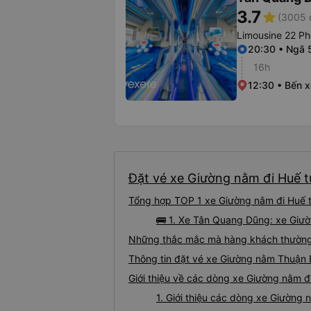
3.7
star
(3005 
Limousine 22 Ph
20:30 • Ngã 
16h
12:30 • Bến 
Đặt vé xe Giường nằm đi Huế t
Tổng hợp TOP 1 xe Giường nằm đi Huế t
🚌 1. Xe Tân Quang Dũng: xe Giư
Những thắc mắc mà hàng khách thường 
Thông tin đặt vé xe Giường nằm Thuận 
Giới thiệu về các dòng xe Giường nằm đ
1. Giới thiệu các dòng xe Giường