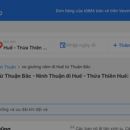
Đơn hàng của tôi
Mở bán vé trên Vexe
fo
Nơi đến
add
Nhập ngày đi
Thêm
xe giường nằm đi Huế từ Thuận Bắc
nh Thuận
ừ Thuận Bắc - Ninh Thuận đi Huế - Thừa Thiên Huế
:
rống và ưu đãi khi đặt vé
Dũng
Các bạn nữ lễ tân xinh iu. C