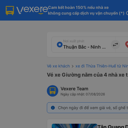
Cam kết hoàn 150% nếu nhà xe

không cung cấp dịch vụ vận chuyển (*)
in
Nơi xuất phát
import_export
Vé xe khách
xe đi Thừa Thiên-Huế từ Ni
Vé xe Giường nằm của 4 nhà xe t
Vexere Team
Ngày cập nhật: 07/08/2026
Chọn ngày đi để xem giá vé, số ghế t
info
Tân Quang 