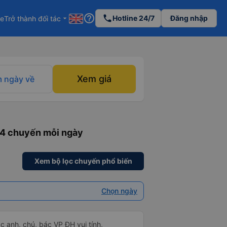
help_outline
phone
Hotline 24/7
Đăng nhập
re
Trở thành đối tác
arrow_drop_down
Xem giá
 ngày về
 4 chuyến mỗi ngày
Xem bộ lọc chuyến phổ biến
Chọn ngày
ác anh, chú, bác VP ĐH vui tính,