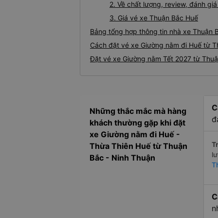
2. Về chất lượng, review, đánh g
3. Giá vé xe Thuận Bắc Huế
Bảng tổng hợp thông tin nhà xe Thuận 
Cách đặt vé xe Giường nằm đi Huế từ T
Đặt vé xe Giường nằm Tết 2027 từ Thuậ
C
Những thắc mắc mà hàng
đ
khách thường gặp khi đặt
xe Giường nằm đi Huế -
Tr
Thừa Thiên Huế từ Thuận
l
Bắc - Ninh Thuận
T
C
n