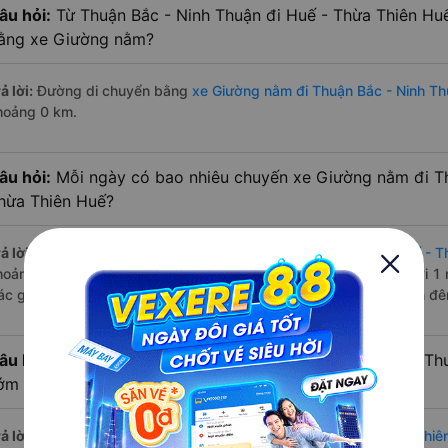
âu hỏi:
Từ Thuận Bắc - Ninh Thuận đi Huế - Thừa Thiên Hu
ằng xe Giường nằm?
ả lời:
Đường di chuyển bằng
xe Giường nằm đi Thuận Bắc - Ninh Th
hoảng 0 km.
âu hỏi:
Mỗi ngày có bao nhiêu chuyến xe Giường nằm đi Th
hừa Thiên Huế?
ả lời:
Tuyến đường
xe Giường nằm Thuận Bắc - Ninh Thuận Huế - T
hoảng 4 chuyến trên
Vexere.com
bắt đầu từ 17:31 đến 20:30 bởi 1
ác giờ xe chạy có đầy đủ cả ban ngày, buổi trưa, buổi chiều, ban đ
âu hỏi:
Nhà xe Giường nằm đi Huế - Thừa Thiên Huế từ Thu
ớm nhất?
ả lời:
Chuyến
Giường nằm Thuận Bắc - Ninh Thuận Huế - Thừa Thiê