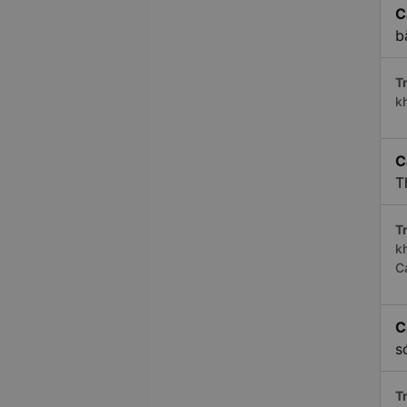
C
b
Tr
k
C
T
Tr
k
C
C
s
Tr