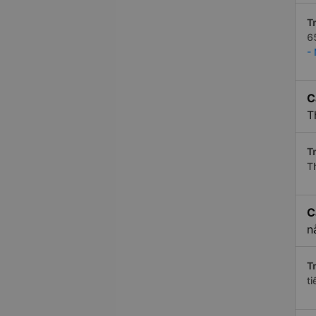
Tr
6
-
C
T
Tr
T
C
n
Tr
t