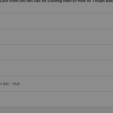
Lịch trình chi tiết các xe Giường nằm Đi Huế từ Thuận Bắc
n Bắc - Huế