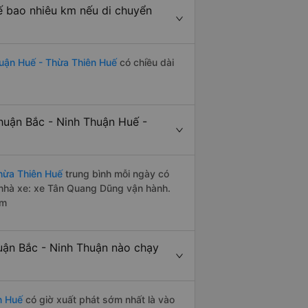
ế bao nhiêu km nếu di chuyển
uận Huế - Thừa Thiên Huế
có chiều dài
uận Bắc - Ninh Thuận Huế -
hừa Thiên Huế
trung bình mỗi ngày có
 nhà xe: xe Tân Quang Dũng vận hành.
êm
ận Bắc - Ninh Thuận nào chạy
n Huế
có giờ xuất phát sớm nhất là vào