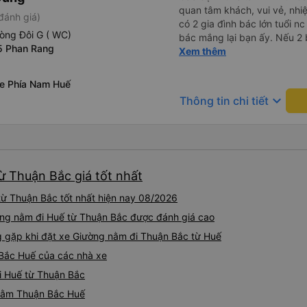
quan tâm khách, vui vẻ, nhiệt tình. Trong
đánh giá)
có 2 gia đình bác lớn tuổi nc
òng Đôi G ( WC)
bác mắng lại bạn ấy. Nếu 2 
5 Phan Rang
ngược lại nha. Bạn ấy nhắc n
Xem thêm
đến lỗi mình ngủ còn mơ đượ
nhau xuất hiện trong giấc mơ của mình luôn. Nên nếu bạn
xe Phía Nam Huế
bị phản ánh thì đừng trừ lươ
keyboard_arrow_down
Thông tin chi tiết
thì bảo bạn ấy liên hệ sđt c
đuôi 666, chuyến ĐH-NT ngày
iu còn đổi cho mình phòng đ
(một mình) yêu luôn. Nhưng
lần xe rẽ 1 cái là ✈️ Ít đi x
ừ Thuận Bắc giá tốt nhất
10/10.
ừ Thuận Bắc tốt nhất hiện nay 08/2026
ờng nằm đi Huế từ Thuận Bắc được đánh giá cao
gặp khi đặt xe Giường nằm đi Thuận Bắc từ Huế
Bắc Huế của các nhà xe
i Huế từ Thuận Bắc
 nằm Thuận Bắc Huế