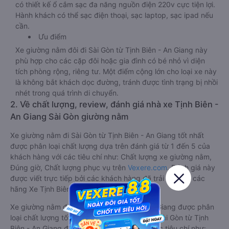
có thiết kế ổ cắm sạc đa năng nguồn điện 220v cực tiện lợi.
Hành khách có thể sạc điện thoại, sạc laptop, sạc ipad nếu
cần.
Ưu điểm
Xe giường nằm đôi đi Sài Gòn từ Tịnh Biên - An Giang này
phù hợp cho các cặp đôi hoặc gia đình có bé nhỏ vì diện
tích phòng rộng, riêng tư. Một điểm cộng lớn cho loại xe này
là không bắt khách dọc đường, tránh được tình trạng bị nhồi
nhét trong quá trình di chuyển.
2. Về chất lượng, review, đánh giá nhà xe Tịnh Biên -
An Giang Sài Gòn giường nằm
Xe giường nằm đi Sài Gòn từ Tịnh Biên - An Giang tốt nhất
được phân loại chất lượng dựa trên đánh giá từ 1 đến 5 của
khách hàng với các tiêu chí như: Chất lượng xe giường nằm,
Đúng giờ, Chất lượng phục vụ trên
Vexere.com
. Đánh giá này
được viết trực tiếp bởi các khách hàng đã trải nghiệm các
hãng Xe Tịnh Biên - An Giang đi Sài Gòn.
Xe giường nằm đi Sài Gòn từ Tịnh Biên - An Giang được phân
loại chất lượng tốt nhất là xe Hoàng Minh đi Sài Gòn từ Tịnh
Biên - An Giang đạt 4.9 / 5 điểm dựa trên các tiêu chí như: