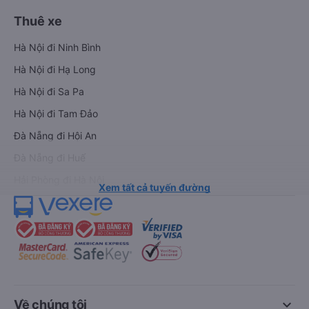
Thuê xe
Hà Nội đi Ninh Bình
Hà Nội đi Hạ Long
Hà Nội đi Sa Pa
Hà Nội đi Tam Đảo
Đà Nẵng đi Hội An
Đà Nẵng đi Huế
Hải Phòng đi Hà Nội
Xem tất cả tuyến đường
keyboard_arrow_down
Về chúng tôi