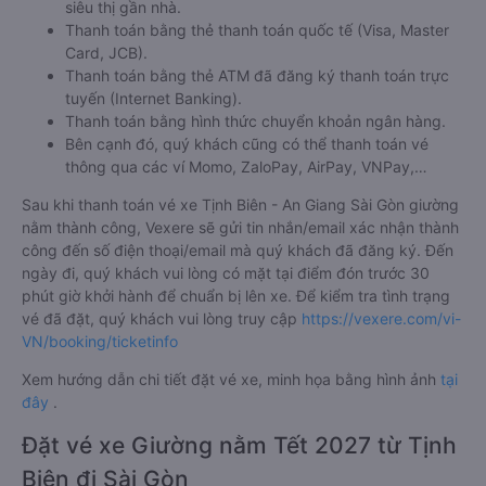
siêu thị gần nhà.
Thanh toán bằng thẻ thanh toán quốc tế (Visa, Master
Card, JCB).
Thanh toán bằng thẻ ATM đã đăng ký thanh toán trực
tuyến (Internet Banking).
Thanh toán bằng hình thức chuyển khoản ngân hàng.
Bên cạnh đó, quý khách cũng có thể thanh toán vé
thông qua các ví Momo, ZaloPay, AirPay, VNPay,…
Sau khi thanh toán vé xe Tịnh Biên - An Giang Sài Gòn giường
nằm thành công, Vexere sẽ gửi tin nhắn/email xác nhận thành
công đến số điện thoại/email mà quý khách đã đăng ký. Đến
ngày đi, quý khách vui lòng có mặt tại điểm đón trước 30
phút giờ khởi hành để chuẩn bị lên xe. Để kiểm tra tình trạng
vé đã đặt, quý khách vui lòng truy cập
https://vexere.com/vi-
VN/booking/ticketinfo
Xem hướng dẫn chi tiết đặt vé xe, minh họa bằng hình ảnh
tại
đây
.
Đặt vé xe Giường nằm Tết 2027 từ Tịnh
Biên đi Sài Gòn