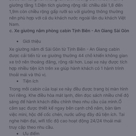
giường tầng 1.Diện tích giường rộng rãi: chiều dài 1,8 đến
1,9m còn chiều rộng gấp rưỡi so với giường thông thường
nên phù hợp với cả du khách nước ngoài lẫn du khách Việt
Nam.
c. Xe giường nằm phòng cabin Tịnh Biên - An Giang Sài Gòn
Giới thiệu
Xe giường nằm đi Sài Gòn từ Tịnh Biên - An Giang cabin
được cải tiến từ xe giường thường 44 chỗ khiến không gian
xe trở nên thoáng đãng, rộng rãi hơn. Loại xe này được tích
hợp nhiều tiện ích trên xe giúp hành khách có 1 hành trình
thoải mái và thú vị.
Tiện ích
Trong mỗi cabin của loại xe này đều được trang bị màn hình
tivi riêng. Khe điều hòa mát lạnh, đèn đọc sách nhiều chế độ
sáng để hành khách điều chỉnh theo nhu cầu của mình.Ổ
cắm sạc được thiết kế ngay bên cạnh chỗ nằm, bàn làm
việc mini, hộc để cốc chén, nước uống đầy đủ tiện ích. Tai
nghe hiện đại, wifi tốc độ cao hoạt động 24/24 thoải mái
truy cập theo nhu cầu.
Ưu điểm