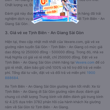
Chất lượng xe, Đúng giờ, Chất lượng phục vụ.
Đánh giá này được viết trực tiếp bởi các khách hàng đã trải
nghiệm dịch vụ của các hãng xe giường nằm đi Tịnh Biên - An
Giang Sài Gòn .
3. Giá vé xe Tịnh Biên - An Giang Sài Gòn
Hiện tại, theo cập nhật mới nhất của Vexere.com, giá vé xe
giường nằm tuyến Sài Gòn - Tịnh Biên - An Giang có mức giá
dao động từ 250000 đồng - 500000 đồng. Trong đó, nhà xe
Huệ Nghĩa có giá vé rẻ nhất, chỉ 250000 đồng. Đặt vé xe
Tịnh Biên - An Giang Sài Gòn chính hãng tại
Vexere.com
để có
giá rẻ nhất, đảm bảo giữ chỗ 100% và hỗ trợ đổi trả vé miễn
phí. Tổng đài tư vấn, đặt vé và đổi trả vé miễn phí:
1900
888684
.
Xe Tịnh Biên - An Giang Sài Gòn giường nằm tốt nhất: Xe từ
Tịnh Biên - An Giang đi Sài Gòn giường nằm được đánh giá
chung có chất lượng Trung bình với điểm đánh giá trung bình
từ 4.2/5 dựa trên 3782 phản hồi của hành khách Xe giường
nằm về Sài Gòn từ Tịnh Biên - An Giang.