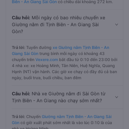
Biên - An Giang Sài Gòn
có chiều dài khoảng 272 km.
Câu hỏi:
Mỗi ngày có bao nhiêu chuyến xe
Giường nằm đi Tịnh Biên - An Giang Sài
Gòn?
Trả lời:
Tuyến đường
xe Giường nằm Tịnh Biên - An
Giang Sài Gòn
trung bình mỗi ngày có khoảng 43
chuyến trên
Vexere.com
bắt đầu từ 0:10 đến 23:00 bởi
4 nhà xe: xe Hoàng Minh, Tân Niên, Huệ Nghĩa, Quang
Hạnh (NT) vận hành. Các giờ xe chạy có đầy đủ cả ban
ngày, buổi trưa, buổi chiều, ban đêm
Câu hỏi:
Nhà xe Giường nằm đi Sài Gòn từ
Tịnh Biên - An Giang nào chạy sớm nhất?
Trả lời:
Chuyến
Giường nằm Tịnh Biên - An Giang Sài
Gòn
có giờ xuất phát sớm nhất là vào lúc 0:10 là của
nhà xe Hoàng Minh.