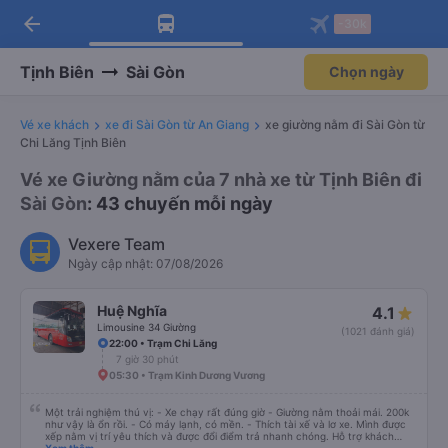
arrow_back
Tải app Vexere ngay!
Tải app Vexere
-30k
Mở app
Mở app
Nhận ưu đãi thành viên độc
-30k/ghế khi đặt vé máy bay qua
quyền
app
Tịnh Biên
Sài Gòn
Chọn ngày
Vé xe khách
xe đi Sài Gòn từ An Giang
xe giường nằm đi Sài Gòn từ
Chi Lăng Tịnh Biên
Vé xe Giường nằm của 7 nhà xe từ Tịnh Biên đi
Sài Gòn
: 43 chuyến mỗi ngày
Vexere Team
Ngày cập nhật: 07/08/2026
Huệ Nghĩa
4.1
Limousine 34 Giường
(1021 đánh giá)
22:00 • Trạm Chi Lăng
7 giờ 30 phút
05:30 • Trạm Kinh Dương Vương
Một trải nghiệm thú vị: - Xe chạy rất đúng giờ - Giường nằm thoải mái. 200k
như vậy là ổn rồi. - Có máy lạnh, có mền. - Thích tài xế và lơ xe. Mình được
xếp nằm vị trí yêu thích và được đổi điểm trả nhanh chóng. Hỗ trợ khách