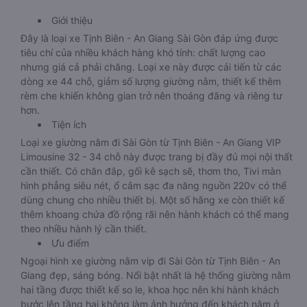
Giới thiệu
Đây là loại xe Tịnh Biên - An Giang Sài Gòn đáp ứng được
tiêu chí của nhiều khách hàng khó tính: chất lượng cao
nhưng giá cả phải chăng. Loại xe này được cải tiến từ các
dòng xe 44 chỗ, giảm số lượng giường nằm, thiết kế thêm
rèm che khiến không gian trở nên thoáng đãng và riêng tư
hơn.
Tiện ích
Loại xe giường nằm đi Sài Gòn từ Tịnh Biên - An Giang VIP
Limousine 32 - 34 chỗ này được trang bị đầy đủ mọi nội thất
cần thiết. Có chăn đắp, gối kê sạch sẽ, thơm tho, Tivi màn
hình phẳng siêu nét, ổ cắm sạc đa năng nguồn 220v có thể
dùng chung cho nhiều thiết bị. Một số hãng xe còn thiết kế
thêm khoang chứa đồ rộng rãi nên hành khách có thể mang
theo nhiều hành lý cần thiết.
Ưu điểm
Ngoại hình xe giường nằm vip đi Sài Gòn từ Tịnh Biên - An
Giang đẹp, sáng bóng. Nổi bật nhất là hệ thống giường nằm
hai tầng được thiết kế so le, khoa học nên khi hành khách
bước lên tầng hai không làm ảnh hưởng đến khách nằm ở