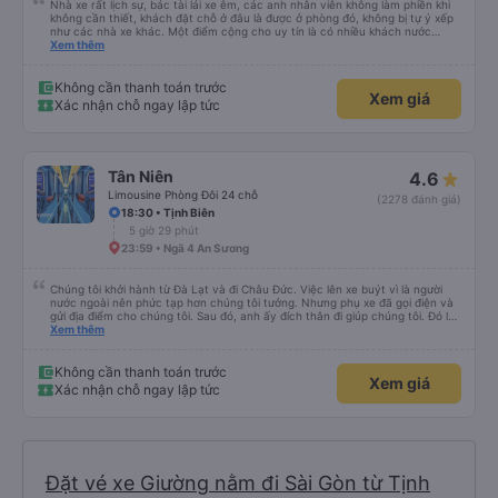
Nhà xe rất lịch sự, bác tài lái xe êm, các anh nhân viên không làm phiền khi
không cần thiết, khách đặt chỗ ở đâu là được ở phòng đó, không bị tự ý xếp
như các nhà xe khác. Một điểm cộng cho uy tín là có nhiều khách nước
Xem thêm
ngoài đi cùng chuyến để đến Nha Trang nha!
Không cần thanh toán trước
Xem giá
Xác nhận chỗ ngay lập tức
Tân Niên
4.6
Limousine Phòng Đôi 24 chỗ
(2278 đánh giá)
18:30 • Tịnh Biên
5 giờ 29 phút
23:59 • Ngã 4 An Sương
Chúng tôi khởi hành từ Đà Lạt và đi Châu Đức. Việc lên xe buýt vì là người
nước ngoài nên phức tạp hơn chúng tôi tưởng. Nhưng phụ xe đã gọi điện và
gửi địa điểm cho chúng tôi. Sau đó, anh ấy đích thân đi giúp chúng tôi. Đó là
lần đầu tiên đi xe giường nằm với hai đứa trẻ nhỏ khá thú vị. Chúng tôi không
Xem thêm
chắc chắn khi nào xe sẽ dừng lại để nghỉ hoặc ăn uống. Tôi rất ngạc nhiên
khi xe dừng lại lúc nửa đêm ở Cần Thơ và mọi người xuống xe ăn. Khi đến
điểm dừng, họ đánh thức chúng tôi dậy và đảm bảo chúng tôi đã sẵn sàng.
Không cần thanh toán trước
Xem giá
Nhìn chung, đó là một trải nghiệm tốt. Mỗi giường đều có gối và chăn, và đủ
Xác nhận chỗ ngay lập tức
chỗ cho 1 người lớn và 1 trẻ em nằm thoải mái.
Đặt vé xe Giường nằm đi Sài Gòn từ Tịnh