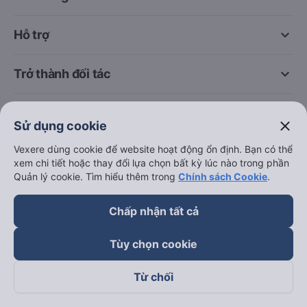
keyboard_arrow_down
Hỗ trợ
keyboard_arrow_down
Trở thành đối tác
Đối tác thanh toán
close
Sử dụng cookie
Vexere dùng cookie để website hoạt động ổn định. Bạn có thể
xem chi tiết hoặc thay đổi lựa chọn bất kỳ lúc nào trong phần
Quản lý cookie. Tìm hiểu thêm trong
Chính sách Cookie
.
Chấp nhận tất cả
Tùy chọn cookie
Từ chối