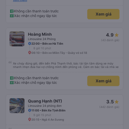
nhiệt tình, vui vẻ. - Bác tài đi xe mở nhạc làm mình hoài niệm về Sài Gòn
Xem thêm
những năm 2000. - Điểm dừng xe sạch sẽ, đẹp đẽ. Được ngắm cá Hải Tượng.
- Xe trung chuyển chạy đúng giờ. Xe rộng rãi, thoải mái, mát mẻ. - Phòng
chờ nhà xe rộng rãi, thoáng mát, sạch sẽ, có nước uống, có ổ cắm sạc, có
Không cần thanh toán trước
Xem giá
nhà vệ sinh. - Thích phong cách làm việc của nhà xe: nhanh-gọn-lẹ, xúc
Xác nhận chỗ ngay lập tức
tích, đầy đủ, bài bản. Hợp gu kiểu du lịch bụi như mình.
Hoàng Minh
4.9
Limousine 24 Phòng
(43 đánh giá)
22:00 • Bến xe Hà Tiên
8 giờ 10 phút
06:10 • Bến xe Miền Tây - Quầy vé số 18
Xe chsjy đúng giờ, đến bến Phà Thạnh thới, bác tài tận tâm dùng xe máy
nhanh nhẹn đưa hai vợ chồng mình đến phòng vé. Cảm ơn bác tài và nhà xe
Không cần thanh toán trước
Xem giá
Xác nhận chỗ ngay lập tức
Quang Hạnh (NT)
3.5
Limousine 24 phòng đơn
(442 đánh giá)
11:00 • Bến Xe Tịnh Biên
9 giờ 15 phút
20:15 • Ngã 4 An Sương