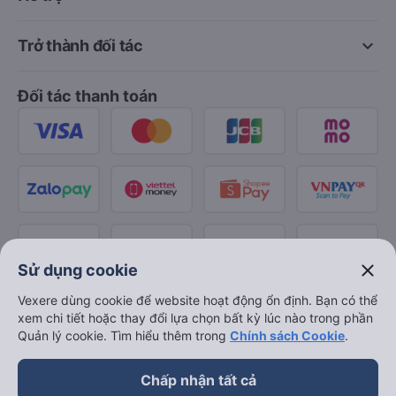
keyboard_arrow_down
Trở thành đối tác
Đối tác thanh toán
close
Sử dụng cookie
Vexere dùng cookie để website hoạt động ổn định. Bạn có thể
xem chi tiết hoặc thay đổi lựa chọn bất kỳ lúc nào trong phần
Quản lý cookie. Tìm hiểu thêm trong
Chính sách Cookie
.
Chấp nhận tất cả