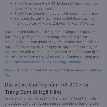
Thanh toán bằng thẻ ATM đã đăng ký thanh toán trực
tuyến (Internet Banking).
Thanh toán bằng hình thức chuyển khoản ngân hàng.
Bên cạnh đó, quý khách cũng có thể thanh toán vé
thông qua các ví Momo, ZaloPay, AirPay, VNPay,…
Sau khi thanh toán vé xe Trảng Bom - Đồng Nai Ngã Năm -
Sóc Trăng giường nằm thành công, Vexere sẽ gửi tin
nhắn/email xác nhận thành công đến số điện thoại/email mà
quý khách đã đăng ký. Đến ngày đi, quý khách vui lòng có
mặt tại điểm đón trước 30 phút giờ khởi hành để chuẩn bị lên
xe. Để kiểm tra tình trạng vé đã đặt, quý khách vui lòng truy
cập
https://vexere.com/vi-VN/booking/ticketinfo
Xem hướng dẫn chi tiết đặt vé xe, minh họa bằng hình ảnh
tại
đây
.
Đặt vé xe Giường nằm Tết 2027 từ
Trảng Bom đi Ngã Năm
Vé xe Giường nằm tết 2027 từ Trảng Bom đi Ngã Năm vẫn
chưa được công bố. Vexere.com sẽ sớm thông báo cho các