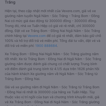
Trăng
Hiện tại, theo cập nhật mới nhất của Vexere.com, giá vé xe
giường nằm tuyến Ngã Năm - Sóc Trăng - Trảng Bom - Đồng
Nai có mức giá dao động từ 300000 đồng - 300000 đồng.
Trong đó, nhà xe Tuấn Hiệp có giá vé rẻ nhất, chỉ 300000
đồng. Đặt vé xe Trảng Bom - Đồng Nai Ngã Năm - Sóc Trăng
chính hãng tại
Vexere.com
để có giá rẻ nhất, đảm bảo giữ chỗ
100% và hỗ trợ đổi trả vé miễn phí. Tổng đài tư vấn, đặt vé và
đổi trả vé miễn phí:
1900 888684
.
Xe Trảng Bom - Đồng Nai Ngã Năm - Sóc Trăng giường nằm
tốt nhất: Xe từ Trảng Bom - Đồng Nai đi Ngã Năm - Sóc Trăng
giường nằm được đánh giá chung có chất lượng Trung bình
với điểm đánh giá trung bình từ 4.1/5 dựa trên 1626 phản hồi
của hành khách Xe giường nằm về Ngã Năm - Sóc Trăng từ
Trảng Bom - Đồng Nai.
Giá vé xe giường nằm đi Ngã Năm - Sóc Trăng từ Trảng Bom
- Đồng Nai rẻ nhất là 300000 của hãng xe Tuấn Hiệp. Tùy
thuộc vào vị trí ngồi của bạn và chương trình khuyến mãi, giá
vé Xe Trảng Bom - Đồng Nai đi Ngã Năm - Sóc Trăng giường