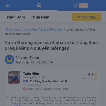
arrow_back
Tải app Vexere ngay!
Tải app Vexere
-30k
Mở app
Mở app
Nhận ưu đãi thành viên độc
-30k/ghế khi đặt vé máy bay qua
quyền
app
Trảng Bom
Ngã Năm
Chọn ngày
Vé xe khách
xe đi Sóc Trăng từ Đồng Nai
xe giường nằm đi Ngã
Năm từ Trảng Bom
Vé xe Giường nằm của 4 nhà xe từ Trảng Bom
đi Ngã Năm
: 4 chuyến mỗi ngày
Vexere Team
Ngày cập nhật: 08/08/2026
Tuấn Hiệp
4.1
Giường nằm 40 chỗ
(1660 đánh giá)
16:50 • Trảng Bom (Dọc Quốc Lộ 1A)
7 giờ 20 phút
00:10 • Ngã 5 (Quản Lộ - Phụng Hiệp)
Tôi đi Chuyến xe từ Long Thành đến Cần Thơ, khởi hành đúng giờ, hành trình
êm thuận, nhân viên lễ độ, tài xế vững tay quả thật khiến tôi an tâm, mãn ý.
Đường xa muôn dặm mà lòng chẳng vướng lo. Phục vụ tận tụy, tác phong