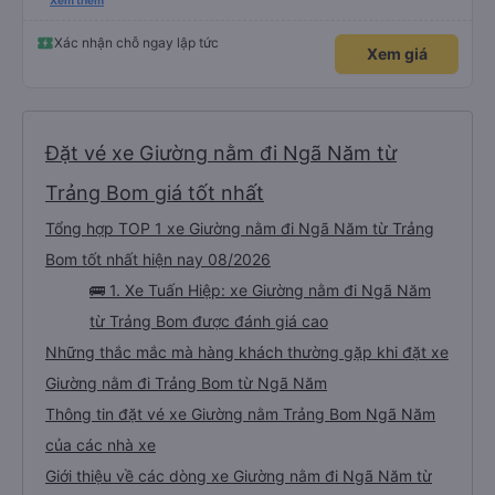
nghiêm cẩn, hiếm thấy giữa thời buổi kim tiền vội vã. Xã hội loạn đạo. Xin gửi
Xem thêm
lời tán dương chân thành, kính chúc nhà xe ngày một hưng thịnh, vạn lộ bình
an.”
Xác nhận chỗ ngay lập tức
Xem giá
Đặt vé xe Giường nằm đi Ngã Năm từ
Trảng Bom giá tốt nhất
Tổng hợp TOP 1 xe Giường nằm đi Ngã Năm từ Trảng
Bom tốt nhất hiện nay 08/2026
🚌 1. Xe Tuấn Hiệp: xe Giường nằm đi Ngã Năm
từ Trảng Bom được đánh giá cao
Những thắc mắc mà hàng khách thường gặp khi đặt xe
Giường nằm đi Trảng Bom từ Ngã Năm
Thông tin đặt vé xe Giường nằm Trảng Bom Ngã Năm
của các nhà xe
Giới thiệu về các dòng xe Giường nằm đi Ngã Năm từ