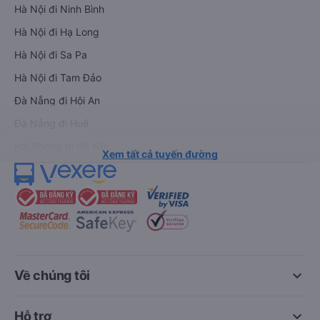
Hà Nội đi Ninh Bình
Hà Nội đi Hạ Long
Hà Nội đi Sa Pa
Hà Nội đi Tam Đảo
Đà Nẵng đi Hội An
Đà Nẵng đi Huế
Hải Phòng đi Hà Nội
Xem tất cả tuyến đường
keyboard_arrow_down
Về chúng tôi
keyboard_arrow_down
Hỗ trợ