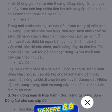
khiến không gian xe trở nên thoáng đãng, rộng rãi hơn. Loại
xe này được tích hợp nhiều tiện ích trên xe giúp hành khách
có 1 hành trình thoải mái và thú vị.
Tiện ích
Trong mỗi cabin của loại xe này đều được trang bị màn hình
tivi riêng. Khe điều hòa mát lạnh, đèn đọc sách nhiều chế độ
sáng để hành khách điều chỉnh theo nhu cầu của mình.Ổ
cắm sạc được thiết kế ngay bên cạnh chỗ nằm, bàn làm
việc mini, hộc để cốc chén, nước uống đầy đủ tiện ích. Tai
nghe hiện đại, wifi tốc độ cao hoạt động 24/24 thoải mái
truy cập theo nhu cầu.
Ưu điểm
Loại xe giường nằm đi Ngã Năm - Sóc Trăng từ Trảng Bom -
Đồng Nai cho các cặp đôi tạo cho khách hàng cảm giác
thoải mái, riêng tư khi di chuyển trên tuyến đường dài. Nhiều
tiện ích, sang trọng, dịch vụ cung cấp cho hành khách luôn
ở mức tốt nhất.
d. Xe giường nằm đi Ngã Năm - Sóc Trăng từ Trảng Bom -
Đồng Nai cho các cặp đôi
Giới thiệu