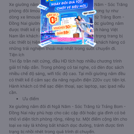
Xe giường nằm Trảng Bom - Đồng Nai Ngã Năm - Sóc Trăng
phòng đôi limousine là dòng xe có thiết kế tương tự như
dòng xe limousine đi Ngã Năm - Sóc Trăng từ Trảng Bom -
Đồng Nai giường phòng. Tuy nhiên kích thước giường nằm
được thiết kế rộng hơn, phù hợp với cả khách hàng Việt
Nam lẫn khách nước ngoài. Nhà xe vẫn chú trọng trang bị
các thiết bị hiện đại nhằm đảm bảo cho quý khách hàng có
những trải nghiệm thoải mái nhất trong suốt chuyến đi.
Tiện ích
Tivi ốp trần nét cứng, đầu HD tích hợp nhiều chương trình
giải trí hấp dẫn. Trong phòng có tai nghe, có đèn đọc sách
nhiều chế độ sáng, wifi tốc độ cao. Tại mỗi giường nằm đều
có thiết kế ổ cắm sạc đa năng nguồn điện 220v cực tiện lợi.
Hành khách có thể sạc điện thoại, sạc laptop, sạc ipad nếu
cần.
Ưu điểm
Xe giường nằm đôi đi Ngã Năm - Sóc Trăng từ Trảng Bom -
Đồng Nai này phù hợp cho các cặp đôi hoặc gia đình có bé
nhỏ vì diện tích phòng rộng, riêng tư. Một điểm cộng lớn cho
loại xe này là không bắt khách dọc đường, tránh được tình
trạng bị nhồi nhét trong quá trình di chuyển.