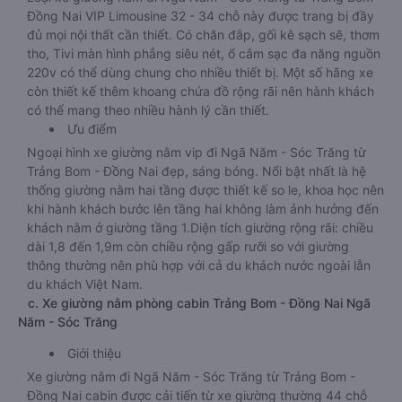
Đồng Nai VIP Limousine 32 - 34 chỗ này được trang bị đầy
đủ mọi nội thất cần thiết. Có chăn đắp, gối kê sạch sẽ, thơm
tho, Tivi màn hình phẳng siêu nét, ổ cắm sạc đa năng nguồn
220v có thể dùng chung cho nhiều thiết bị. Một số hãng xe
còn thiết kế thêm khoang chứa đồ rộng rãi nên hành khách
có thể mang theo nhiều hành lý cần thiết.
Ưu điểm
Ngoại hình xe giường nằm vip đi Ngã Năm - Sóc Trăng từ
Trảng Bom - Đồng Nai đẹp, sáng bóng. Nổi bật nhất là hệ
thống giường nằm hai tầng được thiết kế so le, khoa học nên
khi hành khách bước lên tầng hai không làm ảnh hưởng đến
khách nằm ở giường tầng 1.Diện tích giường rộng rãi: chiều
dài 1,8 đến 1,9m còn chiều rộng gấp rưỡi so với giường
thông thường nên phù hợp với cả du khách nước ngoài lẫn
du khách Việt Nam.
c. Xe giường nằm phòng cabin Trảng Bom - Đồng Nai Ngã
Năm - Sóc Trăng
Giới thiệu
Xe giường nằm đi Ngã Năm - Sóc Trăng từ Trảng Bom -
Đồng Nai cabin được cải tiến từ xe giường thường 44 chỗ