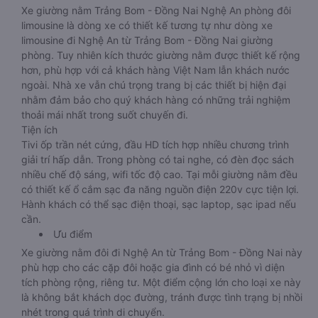
Xe giường nằm Trảng Bom - Đồng Nai Nghệ An phòng đôi
limousine là dòng xe có thiết kế tương tự như dòng xe
limousine đi Nghệ An từ Trảng Bom - Đồng Nai giường
phòng. Tuy nhiên kích thước giường nằm được thiết kế rộng
hơn, phù hợp với cả khách hàng Việt Nam lẫn khách nước
ngoài. Nhà xe vẫn chú trọng trang bị các thiết bị hiện đại
nhằm đảm bảo cho quý khách hàng có những trải nghiệm
thoải mái nhất trong suốt chuyến đi.
Tiện ích
Tivi ốp trần nét cứng, đầu HD tích hợp nhiều chương trình
giải trí hấp dẫn. Trong phòng có tai nghe, có đèn đọc sách
nhiều chế độ sáng, wifi tốc độ cao. Tại mỗi giường nằm đều
có thiết kế ổ cắm sạc đa năng nguồn điện 220v cực tiện lợi.
Hành khách có thể sạc điện thoại, sạc laptop, sạc ipad nếu
cần.
Ưu điểm
Xe giường nằm đôi đi Nghệ An từ Trảng Bom - Đồng Nai này
phù hợp cho các cặp đôi hoặc gia đình có bé nhỏ vì diện
tích phòng rộng, riêng tư. Một điểm cộng lớn cho loại xe này
là không bắt khách dọc đường, tránh được tình trạng bị nhồi
nhét trong quá trình di chuyển.