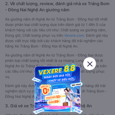
2. Về chất lượng, review, đánh giá nhà xe Trảng Bom
- Đồng Nai Nghệ An giường nằm
Xe giường nằm đi Nghệ An từ Trảng Bom - Đồng Nai tốt nhất
được phân loại chất lượng dựa trên đánh giá từ 1 đến 5 của
khách hàng với các tiêu chí như: Chất lượng xe giường nằm,
Đúng giờ, Chất lượng phục vụ trên
Vexere.com
. Đánh giá này
được viết trực tiếp bởi các khách hàng đã trải nghiệm các
hãng Xe Trảng Bom - Đồng Nai đi Nghệ An.
Xe giường nằm đi Nghệ An từ Trảng Bom - Đồng Nai được
phân loại chất lượng tốt nhất là xe Hoàng Long - Hà Nội đi
Nghệ An từ Trảng Bom - Đồng Nai đạt 4.5 / 5 điểm dựa trên
các tiêu chí như: Chất lượng xe, Đúng giờ, Chất lượng phục
vụ.
Đánh giá này được viết trực tiếp bởi các khách hàng đã trải
nghiệm dịch vụ của các hãng xe giường nằm đi Trảng Bom -
Đồng Nai Nghệ An .
3. Giá vé xe Trảng Bom - Đồng Nai Nghệ An