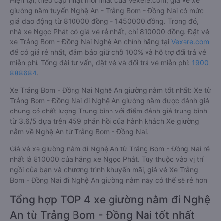
Hiện tại, theo cập nhật mới nhất của Vexere.com, giá vé xe
giường nằm tuyến Nghệ An - Trảng Bom - Đồng Nai có mức
giá dao động từ 810000 đồng - 1450000 đồng. Trong đó,
nhà xe Ngọc Phát có giá vé rẻ nhất, chỉ 810000 đồng. Đặt vé
xe Trảng Bom - Đồng Nai Nghệ An chính hãng tại
Vexere.com
để có giá rẻ nhất, đảm bảo giữ chỗ 100% và hỗ trợ đổi trả vé
miễn phí. Tổng đài tư vấn, đặt vé và đổi trả vé miễn phí:
1900
888684
.
Xe Trảng Bom - Đồng Nai Nghệ An giường nằm tốt nhất: Xe từ
Trảng Bom - Đồng Nai đi Nghệ An giường nằm được đánh giá
chung có chất lượng Trung bình với điểm đánh giá trung bình
từ 3.6/5 dựa trên 459 phản hồi của hành khách Xe giường
nằm về Nghệ An từ Trảng Bom - Đồng Nai.
Giá vé xe giường nằm đi Nghệ An từ Trảng Bom - Đồng Nai rẻ
nhất là 810000 của hãng xe Ngọc Phát. Tùy thuộc vào vị trí
ngồi của bạn và chương trình khuyến mãi, giá vé Xe Trảng
Bom - Đồng Nai đi Nghệ An giường nằm này có thể sẽ rẻ hơn
Tổng hợp TOP 4 xe giường nằm đi Nghệ
An từ Trảng Bom - Đồng Nai tốt nhất