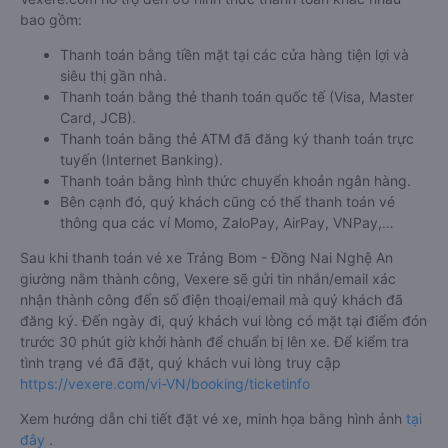
bao gồm:
Thanh toán bằng tiền mặt tại các cửa hàng tiện lợi và
siêu thị gần nhà.
Thanh toán bằng thẻ thanh toán quốc tế (Visa, Master
Card, JCB).
Thanh toán bằng thẻ ATM đã đăng ký thanh toán trực
tuyến (Internet Banking).
Thanh toán bằng hình thức chuyển khoản ngân hàng.
Bên cạnh đó, quý khách cũng có thể thanh toán vé
thông qua các ví Momo, ZaloPay, AirPay, VNPay,…
Sau khi thanh toán vé xe Trảng Bom - Đồng Nai Nghệ An
giường nằm thành công, Vexere sẽ gửi tin nhắn/email xác
nhận thành công đến số điện thoại/email mà quý khách đã
đăng ký. Đến ngày đi, quý khách vui lòng có mặt tại điểm đón
trước 30 phút giờ khởi hành để chuẩn bị lên xe. Để kiểm tra
tình trạng vé đã đặt, quý khách vui lòng truy cập
https://vexere.com/vi-VN/booking/ticketinfo
Xem hướng dẫn chi tiết đặt vé xe, minh họa bằng hình ảnh
tại
đây
.