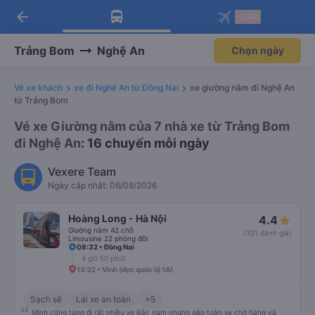
arrow_back
Tải app Vexere ngay!
Tải app Vexere
-30k
Mở app
Mở app
Nhận ưu đãi thành viên độc
-30k/ghế khi đặt vé máy bay qua
quyền
app
Trảng Bom
Nghệ An
Chọn ngày
Vé xe khách
xe đi Nghệ An từ Đồng Nai
xe giường nằm đi Nghệ An
từ Trảng Bom
Vé xe Giường nằm của 7 nhà xe từ Trảng Bom
đi Nghệ An
: 16 chuyến mỗi ngày
Vexere Team
Ngày cập nhật: 06/08/2026
Hoàng Long - Hà Nội
4.4
Giường nằm 42 chỗ
(321 đánh giá)
Limousine 22 phòng đôi
08:32 • Đồng Nai
4 giờ 50 phút
13:22 • Vinh (dọc quốc lộ 1A)
Sạch sẽ
Lái xe an toàn
+5
Mình cũng từng đi rất nhiều xe Bắc nam nhưng gặp toàn xe chở hàng và