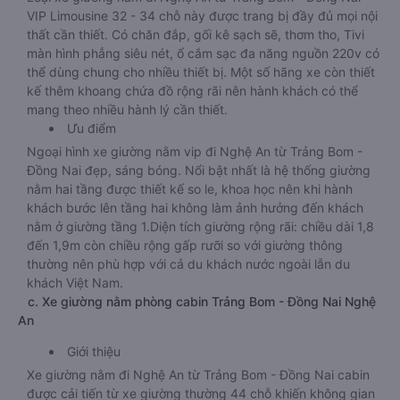
VIP Limousine 32 - 34 chỗ này được trang bị đầy đủ mọi nội
thất cần thiết. Có chăn đắp, gối kê sạch sẽ, thơm tho, Tivi
màn hình phẳng siêu nét, ổ cắm sạc đa năng nguồn 220v có
thể dùng chung cho nhiều thiết bị. Một số hãng xe còn thiết
kế thêm khoang chứa đồ rộng rãi nên hành khách có thể
mang theo nhiều hành lý cần thiết.
Ưu điểm
Ngoại hình xe giường nằm vip đi Nghệ An từ Trảng Bom -
Đồng Nai đẹp, sáng bóng. Nổi bật nhất là hệ thống giường
nằm hai tầng được thiết kế so le, khoa học nên khi hành
khách bước lên tầng hai không làm ảnh hưởng đến khách
nằm ở giường tầng 1.Diện tích giường rộng rãi: chiều dài 1,8
đến 1,9m còn chiều rộng gấp rưỡi so với giường thông
thường nên phù hợp với cả du khách nước ngoài lẫn du
khách Việt Nam.
c. Xe giường nằm phòng cabin Trảng Bom - Đồng Nai Nghệ
An
Giới thiệu
Xe giường nằm đi Nghệ An từ Trảng Bom - Đồng Nai cabin
được cải tiến từ xe giường thường 44 chỗ khiến không gian