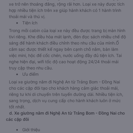
xe trở nên thoáng đãng, rộng rãi hơn. Loại xe này được tích
hợp nhiều tiện ích trên xe giúp hành khách có 1 hành trình
thoải mái và thú vị.
Tiện ích
Trong mỗi cabin của loại xe này đều được trang bị màn hình
tivi riêng. Khe điều hòa mát lạnh, đèn đọc sách nhiều chế độ
sáng để hành khách điều chỉnh theo nhu cầu của mình.Ổ
cắm sạc được thiết kế ngay bên cạnh chỗ nằm, bàn làm
việc mini, hộc để cốc chén, nước uống đầy đủ tiện ích. Tai
nghe hiện đại, wifi tốc độ cao hoạt động 24/24 thoải mái
truy cập theo nhu cầu.
Ưu điểm
Loại xe giường nằm đi Nghệ An từ Trảng Bom - Đồng Nai
cho các cặp đôi tạo cho khách hàng cảm giác thoải mái,
riêng tư khi di chuyển trên tuyến đường dài. Nhiều tiện ích,
sang trọng, dịch vụ cung cấp cho hành khách luôn ở mức
tốt nhất.
d. Xe giường nằm đi Nghệ An từ Trảng Bom - Đồng Nai cho
các cặp đôi
Giới thiệu