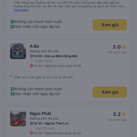
chất hàng dọc đường rất lâu và mất thời gian nhưng lan đầu tiên gặp xe
hoàng long A3 trên xe đây đủ tiện nghi sac tại giường xe sạch sẽ thơm tài xế
lo xe thoải mái vui tính sẽ con ung hô nhe
Xem thêm
Không cần thanh toán trước
Xem giá
Xác nhận chỗ ngay lập tức
A Ba
3.0
Giường nằm 42 chỗ
(43 đánh giá)
14:00 • Bến xe Miền Đông Mới
5 giờ 4 phút
19:04 • Nghệ An (dọc quốc lộ 1A)
Chắc do e hên gặp lại xe vs lơ xe dễ tính
Không cần thanh toán trước
Xem giá
Xác nhận chỗ ngay lập tức
Ngọc Phát
3.2
Giường nằm 44 chỗ
(60 đánh giá)
19:30 • Ngã ba Thái Lan
6 giờ 20 phút
01:50 • Nghệ An (dọc quốc lộ 1A)