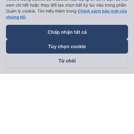
xem chi tiết hoặc thay đổi lựa chọn bất kỳ lúc nào trong phần
Quản lý cookie. Tìm hiểu thêm trong
Chính sách bảo mật của
chúng tôi
.
Chấp nhận tất cả
Tùy chọn cookie
Từ chối
Theo dõi chúng tôi trên
Facebook
Tiktok
Youtube
Công ty TNHH Thương Mại Dịch Vụ Vexere
Địa chỉ đăng ký kinh doanh: 8C Chữ Đồng Tử, Phường Tân
Sơn Nhất, TP. Hồ Chí Minh, Việt Nam
Địa chỉ
:
Lầu 2, toà nhà H3 Circo Hoàng Diệu, 384 Hoàng Diệu,
Phường Khánh Hội, TP Hồ Chí Minh, Việt Nam
Tầng 3, toà nhà 101 Láng Hạ, 101 Láng Hạ, Phường Láng, TP.